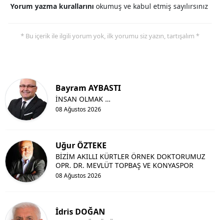
Yorum yazma kurallarını
okumuş ve kabul etmiş sayılırsınız
* Bu içerik ile ilgili yorum yok, ilk yorumu siz yazın, tartışalım *
Bayram AYBASTI
İNSAN OLMAK …
08 Ağustos 2026
Uğur ÖZTEKE
BİZİM AKILLI KÜRTLER ÖRNEK DOKTORUMUZ
OPR. DR. MEVLÜT TOPBAŞ VE KONYASPOR
08 Ağustos 2026
İdris DOĞAN