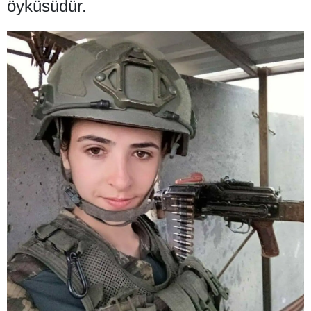
öyküsüdür.