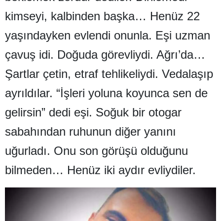
Edirne
kimseyi, kalbinden başka… Henüz 22
Elazığ
yaşındayken evlendi onunla. Eşi uzman
çavuş idi. Doğuda görevliydi. Ağrı’da…
Erzincan
Şartlar çetin, etraf tehlikeliydi. Vedalaşıp
Erzurum
ayrıldılar. “İşleri yoluna koyunca sen de
Eskişehir
gelirsin” dedi eşi. Soğuk bir otogar
Gaziantep
sabahından ruhunun diğer yanını
Giresun
uğurladı. Onu son görüşü olduğunu
Gümüşhane
bilmeden… Henüz iki aydır evliydiler.
Hakkari
Hatay
Isparta