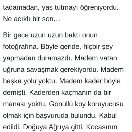
tadamadan, yas tutmayı öğreniyordu.
Yozgat
Ne acıklı bir son…
Zonguldak
Bir gece uzun uzun baktı onun
Aksaray
fotoğrafına. Böyle geride, hiçbir şey
Bayburt
yapmadan duramazdı. Madem vatan
Karaman
uğruna savaşmak gerekiyordu. Madem
Kırıkkale
başka yolu yoktu. Madem kader böyle
Batman
demişti. Kaderden kaçmanın da bir
Şırnak
manası yoktu. Gönüllü köy koruyucusu
Bartın
olmak için başvuruda bulundu. Kabul
Ardahan
edildi. Doğuya Ağrıya gitti. Kocasının
Iğdır