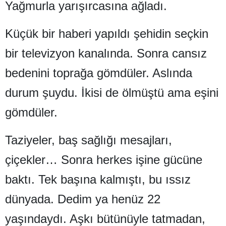
Yağmurla yarışırcasına ağladı.
Samsun
Küçük bir haberi yapıldı şehidin seçkin
Siirt
bir televizyon kanalında. Sonra cansız
Sinop
bedenini toprağa gömdüler. Aslında
Sivas
durum şuydu. İkisi de ölmüştü ama eşini
Tekirdağ
gömdüler.
Tokat
Taziyeler, baş sağlığı mesajları,
Trabzon
çiçekler… Sonra herkes işine gücüne
Tunceli
baktı. Tek başına kalmıştı, bu ıssız
Şanlıurfa
dünyada. Dedim ya henüz 22
Uşak
yaşındaydı. Aşkı bütünüyle tatmadan,
Van