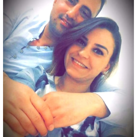
Mersin
İstanbul
İzmir
Kars
Kastamonu
Kayseri
Kırklareli
Kırşehir
Kocaeli
Konya
Kütahya