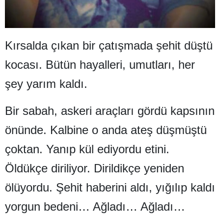
Malatya
Manisa
Kırsalda çıkan bir çatışmada şehit düştü
Kahramanmaraş
kocası. Bütün hayalleri, umutları, her
Mardin
şey yarım kaldı.
Muğla
Bir sabah, askeri araçları gördü kapsının
Muş
önünde. Kalbine o anda ateş düşmüştü
Nevşehir
çoktan. Yanıp kül ediyordu etini.
Niğde
Öldükçe diriliyor. Dirildikçe yeniden
Ordu
ölüyordu. Şehit haberini aldı, yığılıp kaldı
Rize
yorgun bedeni… Ağladı… Ağladı…
Sakarya