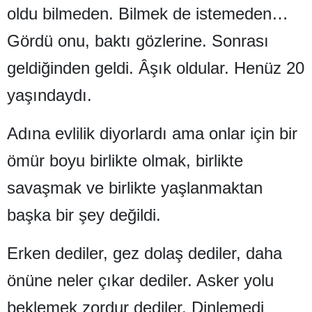
oldu bilmeden. Bilmek de istemeden…
Bilecik
Gördü onu, baktı gözlerine. Sonrası
Bingöl
geldiğinden geldi. Âşık oldular. Henüz 20
Bitlis
yaşındaydı.
Bolu
Burdur
Adına evlilik diyorlardı ama onlar için bir
ömür boyu birlikte olmak, birlikte
Bursa
savaşmak ve birlikte yaşlanmaktan
Çanakkale
başka bir şey değildi.
Çankırı
Çorum
Erken dediler, gez dolaş dediler, daha
Denizli
önüne neler çıkar dediler. Asker yolu
Diyarbakır
beklemek zordur dediler. Dinlemedi