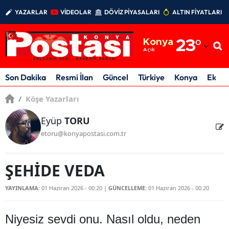
YAZARLAR
VİDEOLAR
DÖVİZ PİYASALARI
ALTIN FİYATLARI
Adana
Konya
23
°
Adıyaman
Açık
Afyonkarahisar
Son Dakika
Resmi İlan
Güncel
Türkiye
Konya
Ekon
Ağrı
/
Köşe Yazarları
Amasya
Eyüp
TORU
etoru@konyapostasi.com.tr
Ankara
Antalya
ŞEHİDE VEDA
Artvin
YAYINLAMA:
01 Haziran 2026 - 00:20
|
GÜNCELLEME:
01 Haziran 2026 - 00:20
Aydın
Niyesiz sevdi onu. Nasıl oldu, neden
Balıkesir