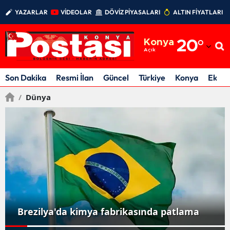
YAZARLAR
VİDEOLAR
DÖVİZ PİYASALARI
ALTIN FİYATLARI
Adana
Konya
20
°
Adıyaman
Açık
Afyonkarahisar
Son Dakika
Resmi İlan
Güncel
Türkiye
Konya
Ekon
Ağrı
/
Dünya
Amasya
Ankara
Antalya
Artvin
Aydın
Brezilya'da kimya fabrikasında patlama
Balıkesir