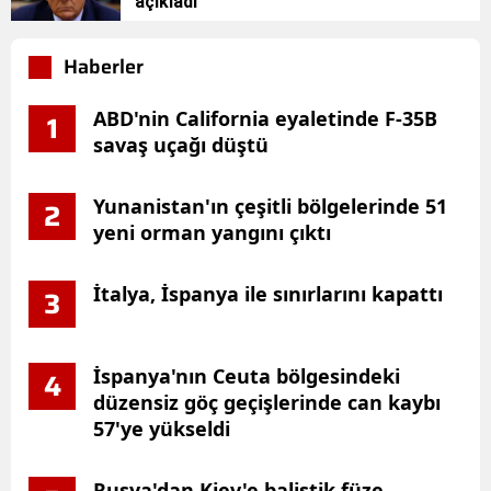
açıkladı
Haberler
ABD'nin California eyaletinde F-35B
1
savaş uçağı düştü
Yunanistan'ın çeşitli bölgelerinde 51
2
yeni orman yangını çıktı
İtalya, İspanya ile sınırlarını kapattı
3
İspanya'nın Ceuta bölgesindeki
4
düzensiz göç geçişlerinde can kaybı
57'ye yükseldi
Rusya'dan Kiev'e balistik füze