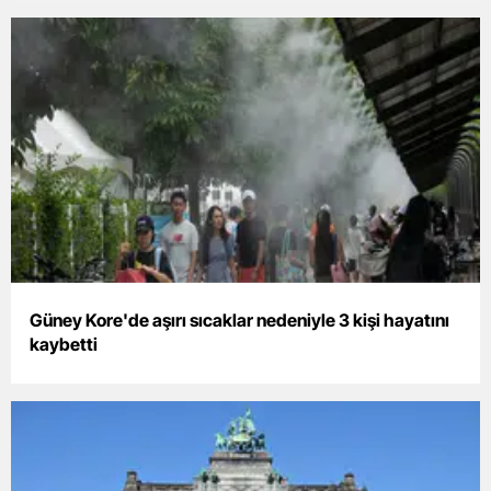
Bilecik
Bingöl
Bitlis
Bolu
Burdur
Bursa
Çanakkale
Güney Kore'de aşırı sıcaklar nedeniyle 3 kişi hayatını
Çankırı
kaybetti
Çorum
Denizli
Diyarbakır