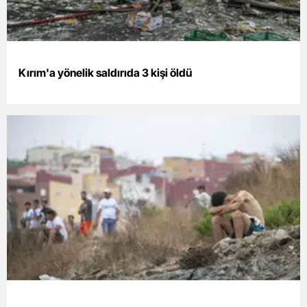
Mersin
İstanbul
Kırım'a yönelik saldırıda 3 kişi öldü
İzmir
Kars
Kastamonu
Kayseri
Kırklareli
Kırşehir
Kocaeli
Konya
Kütahya