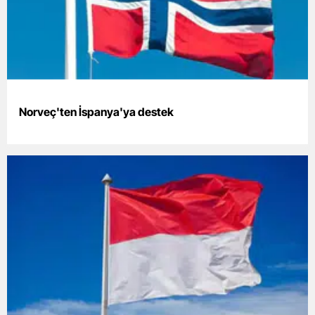
Yozgat
Zonguldak
Aksaray
Norveç'ten İspanya'ya destek
Bayburt
Karaman
Kırıkkale
Batman
Şırnak
Bartın
Ardahan
Iğdır