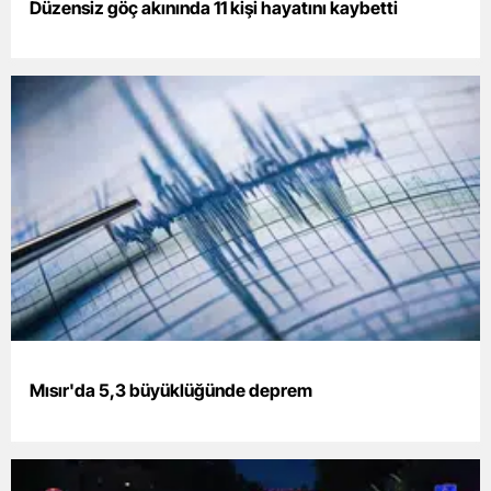
Düzensiz göç akınında 11 kişi hayatını kaybetti
Malatya
Manisa
Kahramanmaraş
Mardin
Muğla
Muş
Nevşehir
Niğde
Mısır'da 5,3 büyüklüğünde deprem
Ordu
Rize
Sakarya