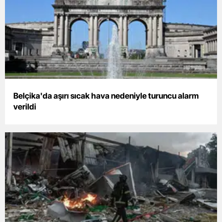
Edirne
Elazığ
Erzincan
Erzurum
Eskişehir
Belçika'da aşırı sıcak hava nedeniyle turuncu alarm
verildi
Gaziantep
Giresun
Gümüşhane
Hakkari
Hatay
Isparta