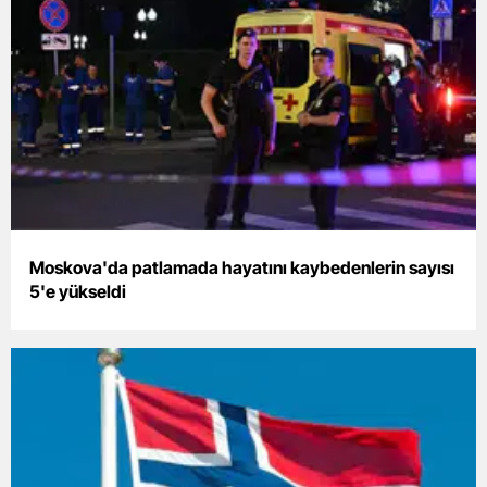
Samsun
Siirt
Sinop
Sivas
Tekirdağ
Tokat
Moskova'da patlamada hayatını kaybedenlerin sayısı
5'e yükseldi
Trabzon
Tunceli
Şanlıurfa
Uşak
Van