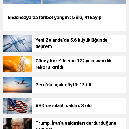
Yalova
Endonezya’da feribot yangını: 5 ölü, 41 kayıp
Karabük
Kilis
Yeni Zelanda'da 5,6 büyüklüğünde
deprem
Osmaniye
Düzce
Güney Kore'de son 122 yılın sıcaklık
rekoru kırıldı
Peru'da uçak düştü: 13 ölü
ABD'de silahlı saldırı: 3 ölü
Trump, İran'a saldırıları durdurduğunu