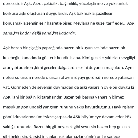
derecesidir Aşk. Arzu, çekicilik, bağımlılık, yüceleştirme ve yoksunluk
Edirne
korkusu aşkı oluşturan duygulardır. Aşk bakmakla güzelleşir
Elazığ
konuşmakla zenginleşir hasretle pişer. Mevlana ne güzel tarif eder…
AŞK
Erzincan
sandığın kadar değil yandığın kadardır.
Erzurum
Aşk bazen bir çiçeğin yaprağında bazen bir kuşun sesinde bazen bir
Eskişehir
kelebeğin kanadında gösterir kendini sana. Kimi geceler yıldızları sevgiliyi
arar gibi ararken ,kimi geceler dalgalarda sesini duyarsın maşukun. Aynı
Gaziantep
nefesi solursun nerede olursan ol aynı rüyayı görürsün nerede yatarsan
Giresun
yat. Görmeden de seversin duymadan da aşkı yaşarsın öyle bir duygu ki
Gümüşhane
AŞK ilahi bir bağın iki tarafısındır. Bazen tek başına yanarsın bilmez
maşukun gönlündeki yangının ruhunu yakıp kavurduğunu. Haykırışların
Hakkari
gönül duvarlarına ümitsizce çarpsa da AŞK büyümeye devam eder kök
Hatay
saldığı ruhunda. Bazen hiç gitmeyecek gibi seversin bazen hep gelecek
Isparta
gibi beklersin.Narsist insanlar aşık olamazlar çünkü onlar sadece