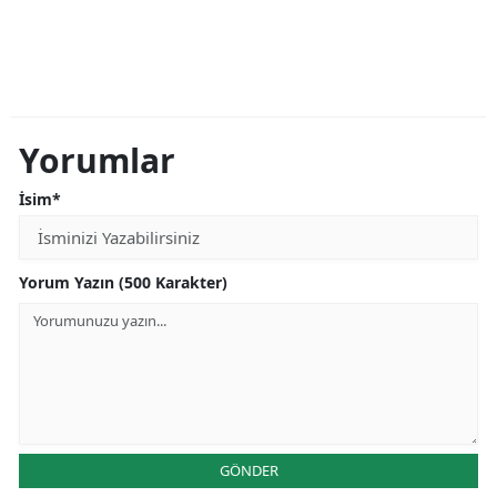
Malatya
Manisa
Kahramanmaraş
Yorumlar
Mardin
İsim*
Muğla
Muş
Yorum Yazın (500 Karakter)
Nevşehir
Niğde
Ordu
Rize
GÖNDER
Sakarya