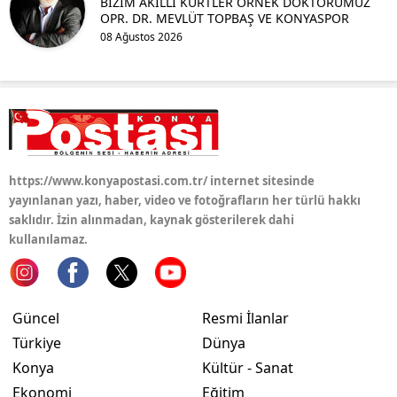
BİZİM AKILLI KÜRTLER ÖRNEK DOKTORUMUZ
OPR. DR. MEVLÜT TOPBAŞ VE KONYASPOR
Yozgat
08 Ağustos 2026
Zonguldak
Aksaray
Bayburt
Karaman
https://www.konyapostasi.com.tr/ internet sitesinde
yayınlanan yazı, haber, video ve fotoğrafların her türlü hakkı
Kırıkkale
saklıdır. İzin alınmadan, kaynak gösterilerek dahi
kullanılamaz.
Batman
Şırnak
Güncel
Resmi İlanlar
Bartın
Türkiye
Dünya
Ardahan
Konya
Kültür - Sanat
Ekonomi
Eğitim
Iğdır