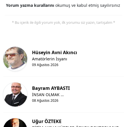
Yorum yazma kurallarını
okumuş ve kabul etmiş sayılırsınız
Samsun
Siirt
* Bu içerik ile ilgili yorum yok, ilk yorumu siz yazın, tartışalım *
Sinop
Sivas
Hüseyin Avni Akıncı
Tekirdağ
Amatörlerin İsyanı
09 Ağustos 2026
Tokat
Trabzon
Bayram AYBASTI
Tunceli
İNSAN OLMAK …
08 Ağustos 2026
Şanlıurfa
Uşak
Uğur ÖZTEKE
Van