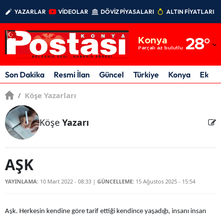
YAZARLAR
VİDEOLAR
DÖVİZ PİYASALARI
ALTIN FİYATLARI
Adana
Konya
28
°
Adıyaman
Parçalı az bulutlu
Afyonkarahisar
Son Dakika
Resmi İlan
Güncel
Türkiye
Konya
Ekon
Ağrı
/
Köşe Yazarları
Amasya
Köşe
Yazarı
Ankara
Antalya
AŞK
Artvin
YAYINLAMA:
10 Mart 2022 - 08:33
|
GÜNCELLEME:
15 Ağustos 2025 - 15:54
Aydın
Balıkesir
Aşk. Herkesin kendine göre tarif ettiği kendince yaşadığı, insanı insan