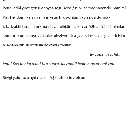
Mersin
kendilerini yüce görürler oysa AŞK sevdiğini yüceltme sanatıdır. Samimi
Aşk her daim karşılığını alır yeter ki o gönlün kapısında durmayı
İstanbul
bil..Uzaklıklardan korkma rüzgar gibidir uzaklıklar AŞK a; küçük olanları
İzmir
söndürür ama büyük olanları alevlendirir.Aşk deyince akla gelen ilk isim
Kars
Mevlana nın şu sözü ile noktayı koyalım.
Ey canımın sahibi
Kastamonu
Yar..! Sen benim olduktan sonra, Kaybettiklerimin ne önemi var.
Kayseri
Sevgi yolunuzu aydınlatsın AŞK rehberiniz olsun.
Kırklareli
Kırşehir
Kocaeli
Konya
Kütahya