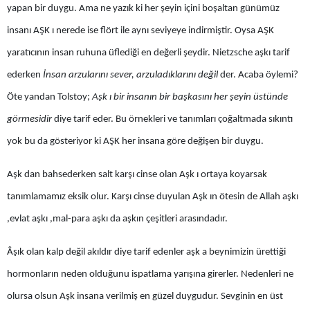
yapan bir duygu. Ama ne yazık ki her şeyin içini boşaltan günümüz
Bilecik
insanı AŞK ı nerede ise flört ile aynı seviyeye indirmiştir. Oysa AŞK
Bingöl
yaratıcının insan ruhuna üflediği en değerli şeydir. Nietzsche aşkı tarif
Bitlis
ederken
İnsan arzularını sever, arzuladıklarını değil
der. Acaba öylemi?
Öte yandan Tolstoy;
Aşk ı bir insanın bir başkasını her şeyin üstünde
Bolu
görmesidir
diye tarif eder. Bu örnekleri ve tanımları çoğaltmada sıkıntı
Burdur
yok bu da gösteriyor ki AŞK her insana göre değişen bir duygu.
Bursa
Aşk dan bahsederken salt karşı cinse olan Aşk ı ortaya koyarsak
Çanakkale
tanımlamamız eksik olur. Karşı cinse duyulan Aşk ın ötesin de Allah aşkı
Çankırı
,evlat aşkı ,mal-para aşkı da aşkın çeşitleri arasındadır.
Çorum
Âşık olan kalp değil akıldır diye tarif edenler aşk a beynimizin ürettiği
Denizli
hormonların neden olduğunu ispatlama yarışına girerler. Nedenleri ne
olursa olsun Aşk insana verilmiş en güzel duygudur. Sevginin en üst
Diyarbakır