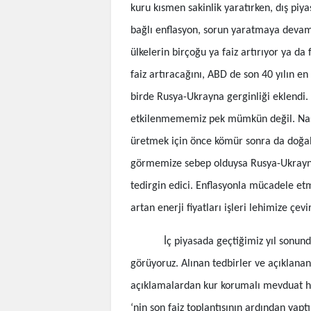
kuru kısmen sakinlik yaratırken, dış piya
bağlı enflasyon, sorun yaratmaya devam
ülkelerin birçoğu ya faiz artırıyor ya da 
faiz artıracağını, ABD de son 40 yılın e
birde Rusya-Ukrayna gerginliği eklendi.
etkilenmememiz pek mümkün değil. Nasıl
üretmek için önce kömür sonra da doğal 
görmemize sebep olduysa Rusya-Ukrayna g
tedirgin edici. Enflasyonla mücadele e
artan enerji fiyatları işleri lehimize çev
İç piyasada geçtiğimiz yıl sonunda 
görüyoruz. Alınan tedbirler ve açıklanan 
açıklamalardan kur korumalı mevduat h
‘nin son faiz toplantısının ardından yapt