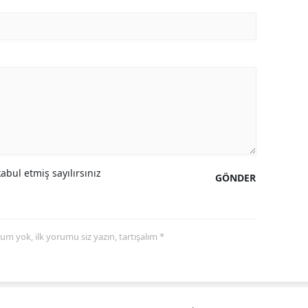
Samsun
Siirt
Sinop
Sivas
Tekirdağ
Tokat
bul etmiş sayılırsınız
GÖNDER
Trabzon
Tunceli
yorum yok, ilk yorumu siz yazın, tartışalım *
Şanlıurfa
Uşak
Van