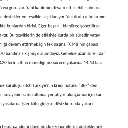
Edirne
vurgusu var. Yani katılımın devam ettirilebilir olması
destekler ve teşvikler açıklanıyor. Yastık altı altınlarının
Elazığ
te bunlardan birisi. Eğer başarılı bir süreç yönetilirse
Erzincan
ktır. Bu teşviklerin de etkisiyle kurda bir süredir yatay
Erzurum
nliği devam ettirmek için tek başına TCMB’nin çabası
Eskişehir
3.70 bandına sıkışmış durumdayız. Genelde uzun süreli dar
 13.20 lerin altına inmediğimiz sürece yukarıda 14.60 lara
Gaziantep
Giresun
e kuruluşu Fitch Türkiye’nin kredi notunu “BB-“ den
Gümüşhane
lir seviyenin zaten altında yer alıyor olduğumuz için kur
Hakkari
 piyasalarda işler kötü giderse döviz kurunda yukarı
Hatay
Isparta
n hepsi pandemi döneminde ekonomilerini desteklemek