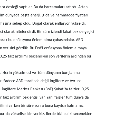
Mersin
para desteği yaptılar. Bu da harcamaları artırdı. Artan
 tüm dünyada başta enerji, gıda ve hammadde fiyatları
İstanbul
tmasına sebep oldu. Doğal olarak enflasyon yükseldi.
İzmir
i olarak nitelendirdi. Bir süre izlendi fakat pek de geçici
Kars
tırarak bu enflasyona önlem alma çabasındalar. ABD
on verisini gördük. Bu Fed’i enflasyona önlem almaya
Kastamonu
0,25 faiz artırımı beklenirken son verilerin ardından bu
Kayseri
Kırklareli
 faizlerin yükselmesi ve tüm dünyanın borçlanma
Kırşehir
r. Sadece ABD tarafında değil İngiltere ve Avrupa
 İngiltere Merkez Bankası (BoE) Şubat’ta faizleri 0,25
Kocaeli
ir faiz artırım beklentisi var. Yani faizler tüm dünya da
Konya
limi varken bir süre sonra buna kayıtsız kalmamız
Kütahya
ur da yükselişe izin veririz. İlerde bizi bu iki seçenekten