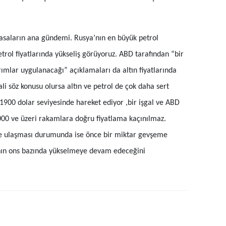
Malatya
Manisa
yasaların ana gündemi. Rusya’nın en büyük petrol
etrol fiyatlarında yükseliş görüyoruz. ABD tarafından “bir
Kahramanmaraş
mlar uygulanacağı” açıklamaları da altın fiyatlarında
Mardin
ali söz konusu olursa altın ve petrol de çok daha sert
Muğla
ı 1900 dolar seviyesinde hareket ediyor ,bir işgal ve ABD
Muş
000 ve üzeri rakamlara doğru fiyatlama kaçınılmaz.
e ulaşması durumunda ise önce bir miktar gevşeme
Nevşehir
ının ons bazında yükselmeye devam edeceğini
Niğde
Ordu
Rize
Sakarya