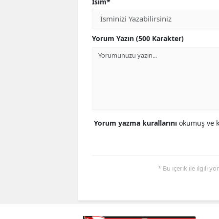
İsim*
Yorum Yazın (500 Karakter)
Yorum yazma kurallarını
okumuş ve ka
* Bu içerik ile ilgili 