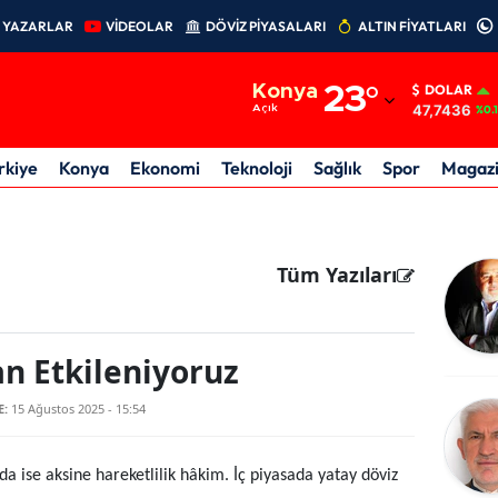
YAZARLAR
VİDEOLAR
DÖVİZ PİYASALARI
ALTIN FİYATLARI
Adana
Konya
23
°
DOLAR
Adıyaman
47,7436
Açık
%0.
Afyonkarahisar
rkiye
Konya
Ekonomi
Teknoloji
Sağlık
Spor
Magaz
Ağrı
Amasya
Tüm Yazıları
Ankara
Antalya
n Etkileniyoruz
Artvin
E:
15 Ağustos 2025 - 15:54
Aydın
Balıkesir
da ise aksine hareketlilik hâkim. İç piyasada yatay döviz