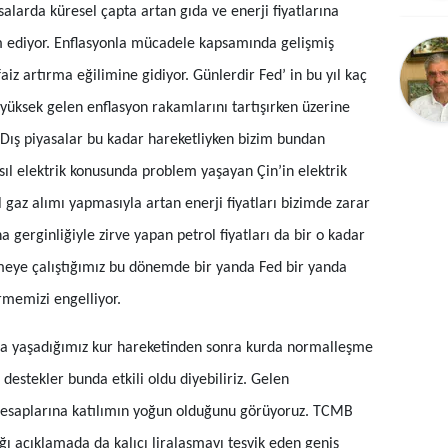
salarda küresel çapta artan gıda ve enerji fiyatlarına
Bilecik
 ediyor. Enflasyonla mücadele kapsamında gelişmiş
Bingöl
faiz artırma eğilimine gidiyor. Günlerdir Fed’ in bu yıl kaç
Bitlis
n yüksek gelen enflasyon rakamlarını tartışırken üzerine
 Dış piyasalar bu kadar hareketliyken bizim bundan
Bolu
 elektrik konusunda problem yaşayan Çin’in elektrik
Burdur
gaz alımı yapmasıyla artan enerji fiyatları bizimde zarar
Bursa
erginliğiyle zirve yapan petrol fiyatları da bir o kadar
Çanakkale
tmeye çalıştığımız bu dönemde bir yanda Fed bir yanda
irmemizi engelliyor.
Çankırı
yaşadığımız kur hareketinden sonra kurda normalleşme
Çorum
destekler bunda etkili oldu diyebiliriz. Gelen
Denizli
esaplarına katılımın yoğun olduğunu görüyoruz. TCMB
Diyarbakır
ığı açıklamada da kalıcı liralaşmayı teşvik eden geniş