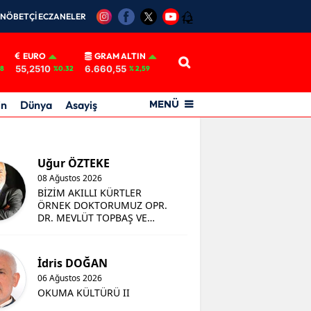
NÖBETÇİ ECZANELER
12
EURO
GRAM ALTIN
55,2510
6.660,55
18
%0.32
% 2,59
in
Dünya
Asayiş
MENÜ
Uğur ÖZTEKE
08 Ağustos 2026
BİZİM AKILLI KÜRTLER
ÖRNEK DOKTORUMUZ OPR.
DR. MEVLÜT TOPBAŞ VE
KONYASPOR
İdris DOĞAN
06 Ağustos 2026
OKUMA KÜLTÜRÜ II