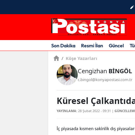
Son Dakika
Resmi İlan
Güncel
Tü
/
Köşe Yazarları
Cengizhan
BİNGÖL
c.bingol@konyapostasi.com.tr
Küresel Çalkantıda
YAYINLAMA:
28 Şubat 2022 - 09:31
|
GÜNCELLEM
İç piyasada kısmen sakinlik dış piyasalar