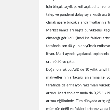
için birçok teşvik paketi açıkladılar ve 
talep ve pandemi dolayısıyla kısıtlı arz
olmak üzere birçok alanda fiyatların ar
Merkez bankaları başta bu yükselişi geçic
olmadığı görüldü. Şimdi ise faizleri ar
tarafında son 40 yılın en yüksek enflasy
itiyor. Mart ayında yapılacak toplantıda 
oran 0,50’ye çıktı.
Doğal olarak bu ABD de 10 yıllık tahvil
maliyetlerinin artacağı anlamına geliyo
tarafında da enflasyon rakamları yüksek.
artırdı. Mart toplantısında da 0,25 ‘lik b
artma eğiliminde. Tüm dünyada artış eği
mümkün değil ya faizleri artırırız ya da k