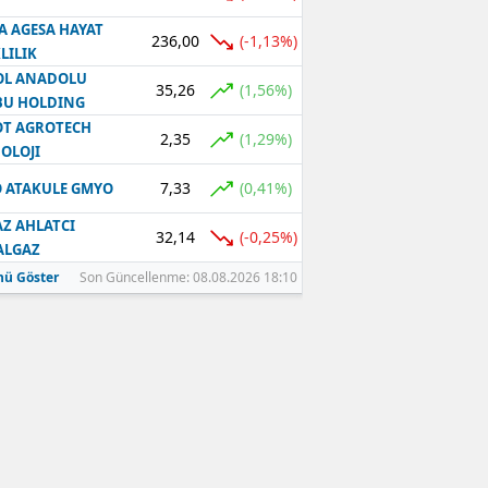
A AGESA HAYAT
236,00
(-1,13%)
LILIK
OL ANADOLU
35,26
(1,56%)
BU HOLDING
T AGROTECH
2,35
(1,29%)
OLOJI
7,33
(0,41%)
 ATAKULE GMYO
Z AHLATCI
32,14
(-0,25%)
ALGAZ
ü Göster
Son Güncellenme: 08.08.2026 18:10