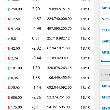
Malatya
GIPT
3,20
15.894.575,15
18:10
258,00
Manisa
-0,87
224.740.006,90
18:10
12,54
MRS
Kahramanmaraş
-4,99
497.090.250,75
18:10
91,40
CRFS
Mardin
0,51
25.719.982,12
18:10
9,81
KARC
-2,92
Muğla
62.947.071,68
18:10
42,60
ADEL
-0,44
1.189.420,49
18:10
Muş
2,24
Tümün
1,50
320.678.263,15
18:10
101,80
Nevşehir
Hisse
1,58
106.449.455,94
18:10
8,35
Niğde
ADGY
-1,14
692.044.692,60
18:10
25,92
Ordu
-2,76
52.374.751,50
18:10
686,50
AEFE
Rize
-0,11
54.351.595,90
18:10
175,00
Sakarya
AFYO