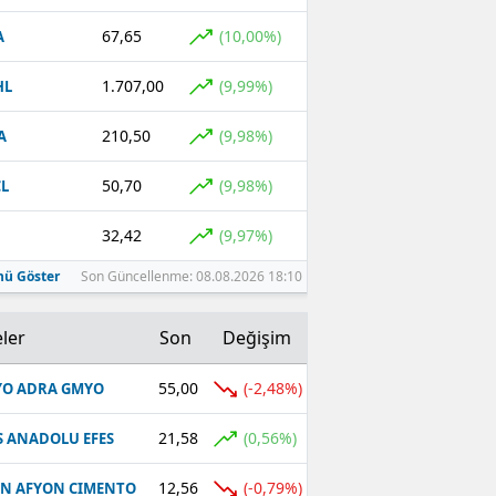
67,65
(10,00%)
A
1.707,00
(9,99%)
HL
210,50
(9,98%)
A
50,70
(9,98%)
L
32,42
(9,97%)
ü Göster
Son Güncellenme: 08.08.2026 18:10
ler
Son
Değişim
55,00
(-2,48%)
O ADRA GMYO
21,58
(0,56%)
S ANADOLU EFES
12,56
(-0,79%)
N AFYON CIMENTO