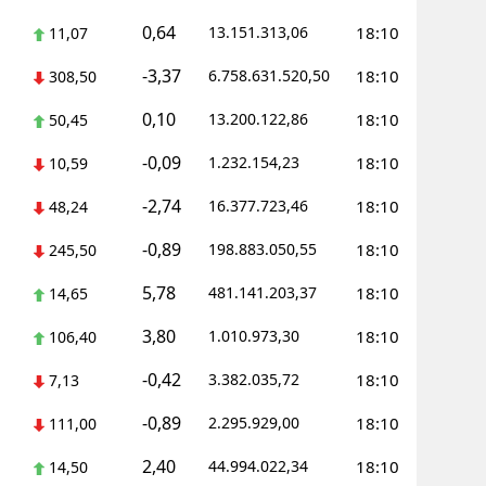
0,64
13.151.313,06
18:10
11,07
Yalova
-3,37
6.758.631.520,50
18:10
308,50
Karabük
0,10
13.200.122,86
18:10
50,45
Kilis
-0,09
1.232.154,23
18:10
10,59
Osmaniye
-2,74
16.377.723,46
18:10
48,24
Düzce
-0,89
198.883.050,55
18:10
245,50
5,78
481.141.203,37
18:10
14,65
3,80
1.010.973,30
18:10
106,40
-0,42
3.382.035,72
18:10
7,13
-0,89
2.295.929,00
18:10
111,00
2,40
44.994.022,34
18:10
14,50