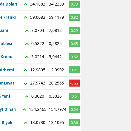
34,1883
34,2339
da Doları
0.73
59,0083
59,1179
re Frankı
0.82
7,0704
7,0812
Yuanı
0.29
0,5822
0,5825
ublesi
0.65
5,0214
5,0442
ç Kronu
0.62
12,9805
12,9992
Dirhemi
0.21
27,9743
28,2565
r Levası
-0.22
0,3020
0,3036
 Yeni
0.6
154,2465
154,7974
yt Dinarı
0.54
13,0730
13,1095
 Riyali
0.36