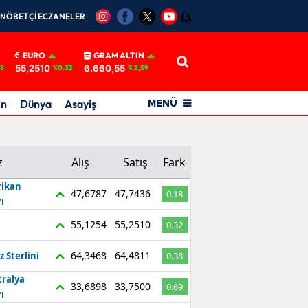
NÖBETÇİ ECZANELER
12
EURO
GRAM ALTIN
55,2510
6.660,55
18
%0.32
% 2,59
in
Dünya
Asayiş
MENÜ
z
Alış
Satış
Fark
ikan
47,6787
47,7436
0.18
ı
55,1254
55,2510
0.32
64,3468
64,4811
z Sterlini
0.38
tralya
33,6898
33,7500
0.69
ı