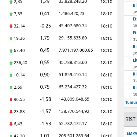
1,29
33.828.248,20
18:10
2,35
Bi
Mersin
(U
0,41
1.486.420,23
18:10
7,33
E
İstanbul
-0,25
45.407.680,74
18:10
32,14
(U
E
İzmir
1,79
29.155.635,80
18:10
19,36
(TL
Kars
Bi
0,45
7.971.197.000,85
18:10
67,40
(U
Kastamonu
Li
0,55
45.788.813,60
18:10
236,40
(U
Kayseri
0,90
Ri
51.859.410,14
18:10
10,14
(TL
Kırklareli
0,75
65.234.427,32
18:10
2,69
Ri
(U
Kırşehir
-1,58
143.809.048,65
18:10
96,55
Tümün
Kocaeli
-1,57
138.770.544,92
18:10
23,88
BIST 
Konya
-1,53
52.782.472,17
18:10
6,43
EMPA
Kütahya
1,01
208.501.289,64
18:10
42,20