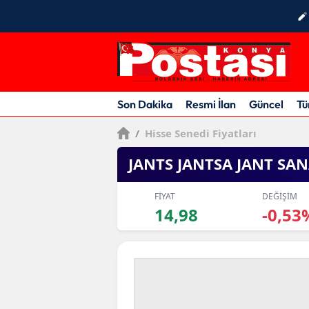
Son Dakika
Resmi İlan
Güncel
Tü
/
Hisse Senedi Fiyatları
JANTS JANTSA JANT SAN
FİYAT
DEĞİŞİM
14,98
-0,53