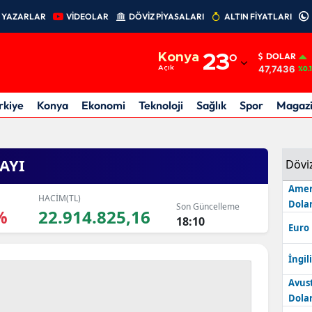
YAZARLAR
VİDEOLAR
DÖVİZ PİYASALARI
ALTIN FİYATLARI
Adana
Konya
23
°
DOLAR
Adıyaman
47,7436
Açık
%0.
Afyonkarahisar
rkiye
Konya
Ekonomi
Teknoloji
Sağlık
Spor
Magaz
Ağrı
Amasya
AYI
Dövi
Ankara
Amer
HACİM(TL)
Dolar
Son Güncelleme
%
22.914.825,16
Antalya
18:10
Euro
Artvin
İngili
Aydın
Avus
Dolar
Balıkesir