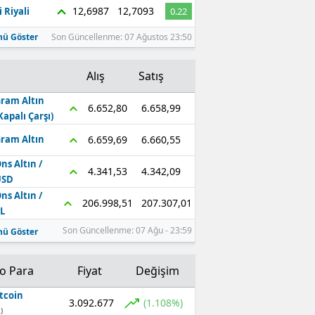
12,6987
12,7093
 Riyali
0.22
ü Göster
Son Güncellenme: 07 Ağustos 23:50
Alış
Satış
ram Altın
6.658,99
6.652,80
Kapalı Çarşı)
6.660,55
6.659,69
ram Altın
ns Altın /
4.342,09
4.341,53
USD
ns Altın /
207.307,01
206.998,51
L
Son Güncellenme: 07 Ağu - 23:59
ü Göster
to Para
Fiyat
Değişim
tcoin
3.092.677
(1.108%)
)