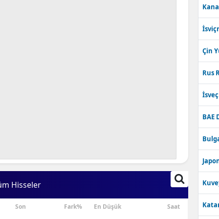
Kana
Bilecik
İsviç
Bingöl
Bitlis
Çin 
Bolu
Rus R
Burdur
İsve
Bursa
BAE 
Çanakkale
Bulga
Çankırı
Japon
Çorum
Kuve
üm Hisseler
Denizli
Katar
Son
Fark%
En Düşük
Saat
Diyarbakır