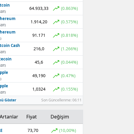
tcoin
64.933,33
(0.863%)
SDT)
thereum
1.914,20
(0.575%)
SDT)
thereum
91.171
(0.818%)
)
tcoin Cash
216,0
(1.266%)
SDT)
tecoin
45,6
(0.044%)
SDT)
pple
49,190
(0.47%)
)
pple
1,0324
(0.155%)
SDT)
ü Göster
Son Güncellenme: 06:11
Artanlar
Fiyat
Değişim
73,70
(10,00%)
E