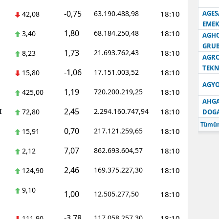
-0,75
63.190.488,98
18:10
AGES
42,08
Samsun
EMEK
1,80
68.184.250,48
18:10
3,40
AGH
Siirt
GRU
1,73
21.693.762,43
18:10
8,23
Sinop
AGRO
TEKN
-1,06
17.151.003,52
18:10
15,80
Sivas
AGYO
1,19
720.200.219,25
18:10
425,00
Tekirdağ
AHGA
2,45
I
2.294.160.747,94
18:10
72,80
DOG
Tokat
Tümün
0,70
217.121.259,65
18:10
15,91
Trabzon
7,07
862.693.604,57
18:10
2,12
Tunceli
2,46
169.375.227,30
18:10
124,90
Şanlıurfa
9,10
1,00
12.505.277,50
18:10
Uşak
Van
-3,78
117.058.257,30
18:10
111,90