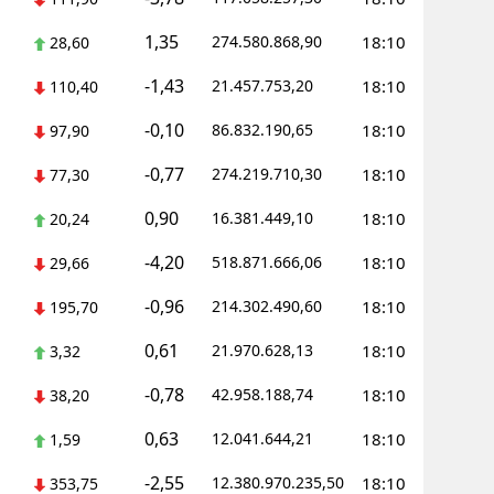
1,35
Yozgat
274.580.868,90
18:10
28,60
-1,43
21.457.753,20
18:10
Zonguldak
110,40
-0,10
86.832.190,65
18:10
97,90
Aksaray
-0,77
274.219.710,30
18:10
77,30
Bayburt
0,90
16.381.449,10
18:10
20,24
Karaman
-4,20
518.871.666,06
18:10
29,66
Kırıkkale
-0,96
214.302.490,60
18:10
195,70
Batman
0,61
21.970.628,13
18:10
3,32
Şırnak
-0,78
42.958.188,74
18:10
38,20
Bartın
0,63
12.041.644,21
18:10
1,59
Ardahan
-2,55
12.380.970.235,50
18:10
353,75
Iğdır