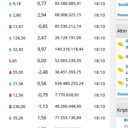
0,77
83.586.085,41
18:10
9,18
Suudi
Edirne
2,94
68.908.325,15
18:10
2,80
Tümün
Elazığ
-0,85
85.536.212,74
18:10
12,87
Altın
Erzincan
2,47
26.128.191,00
18:10
128,50
G
Erzurum
(
9,97
149.318.118,44
18:10
32,42
Eskişehir
G
0,00
52.065.239,39
18:10
0,85
Gaziantep
O
-2,48
36.451.393,75
18:10
55,00
Giresun
O
0,56
634.480.253,24
18:10
21,58
T
Gümüşhane
-0,79
Tümün
7.770.628,92
18:10
12,56
Hakkari
-1,13
49.260.444,90
18:10
236,00
Krip
Hatay
1,56
71.553.130,84
18:10
35,26
Bi
Isparta
(TL