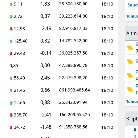
1,33
58.306.130,60
18:10
9,11
Suudi
Edirne
0,37
39.223.614,80
18:10
2,72
Tümün
Elazığ
-2,19
82.916.817,33
18:10
12,98
Altın
Erzincan
0,32
14.782.542,00
18:10
125,40
G
Erzurum
(
-0,14
36.025.357,50
18:10
29,48
Eskişehir
G
0,00
47.888.896,78
18:10
0,85
Gaziantep
O
2,45
52.579.398,20
18:10
56,40
Giresun
O
0,66
861.993.485,64
18:10
21,46
T
Gümüşhane
0,88
Tümün
25.842.691,94
18:10
12,66
Hakkari
-2,41
166.209.655,25
18:10
238,70
Krip
Hatay
-1,48
91.358.768,56
18:10
34,72
Bi
Isparta
(TL