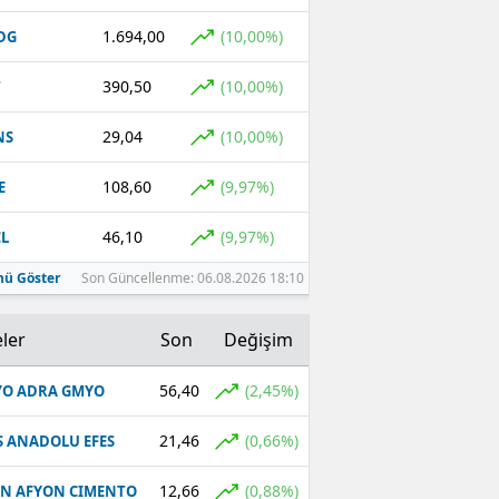
1.694,00
(10,00%)
DG
390,50
(10,00%)
T
29,04
(10,00%)
NS
108,60
(9,97%)
E
46,10
(9,97%)
L
ü Göster
Son Güncellenme: 06.08.2026 18:10
ler
Son
Değişim
56,40
(2,45%)
O ADRA GMYO
21,46
(0,66%)
S ANADOLU EFES
12,66
(0,88%)
N AFYON CIMENTO