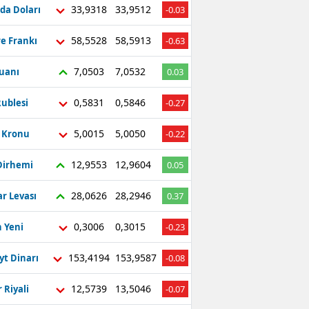
33,9318
33,9512
da Doları
-0.03
58,5528
58,5913
re Frankı
-0.63
7,0503
7,0532
Yuanı
0.03
0,5831
0,5846
ublesi
-0.27
5,0015
5,0050
ç Kronu
-0.22
12,9553
12,9604
Dirhemi
0.05
28,0626
28,2946
r Levası
0.37
0,3006
0,3015
 Yeni
-0.23
153,4194
153,9587
yt Dinarı
-0.08
12,5739
13,5046
 Riyali
-0.07