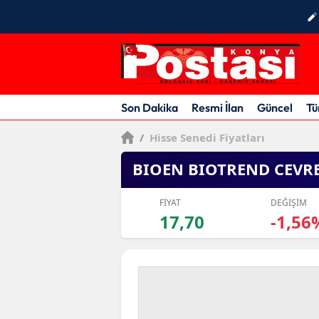
Son Dakika
Resmi İlan
Güncel
Tü
/
Hisse Senedi Fiyatları
BIOEN BIOTREND CEVRE
FİYAT
DEĞİŞİM
17,70
-1,56