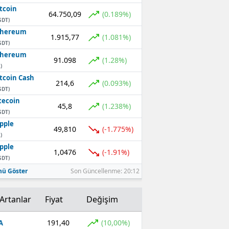
tcoin
64.750,09
(0.189%)
SDT)
thereum
1.915,77
(1.081%)
SDT)
thereum
91.098
(1.28%)
)
tcoin Cash
214,6
(0.093%)
SDT)
tecoin
45,8
(1.238%)
SDT)
pple
49,810
(-1.775%)
)
pple
1,0476
(-1.91%)
SDT)
ü Göster
Son Güncellenme: 20:12
Artanlar
Fiyat
Değişim
191,40
(10,00%)
A