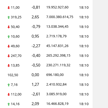
-0,81
19.952.927,60
18:10
11,00
Yalova
2,65
7.000.380.614,75
18:10
319,25
Karabük
-0,79
13.038.344,45
18:10
50,40
Kilis
0,95
2.719.178,79
18:10
10,60
Osmaniye
-2,27
45.147.831,26
18:10
49,60
Düzce
-0,40
265.292.398,15
18:10
247,70
-0,50
230.271.119,32
18:10
13,85
0,00
696.180,00
18:10
102,50
1,27
2.410.932,84
18:10
7,16
-2,61
3.085.919,00
18:10
112,00
2,09
16.466.828,19
18:10
14,16