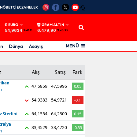
NÖBETÇİ ECZANELER
12
EURO
GRAM ALTIN
54,9634
6.479,90
%-0.11
% -0,25
in
Dünya
Asayiş
MENÜ
z
Alış
Satış
Fark
ikan
47,5859
47,5996
0.05
ı
54,9383
54,9721
-0.1
64,1554
64,2300
z Sterlini
0.15
tralya
33,4529
33,4720
-0.33
ı