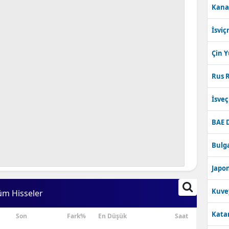
Kana
Bilecik
İsviç
Bingöl
Bitlis
Çin 
Bolu
Rus R
Burdur
İsve
Bursa
BAE 
Çanakkale
Bulga
Çankırı
Japon
Çorum
Kuve
üm Hisseler
Denizli
Katar
Son
Fark%
En Düşük
Saat
Diyarbakır