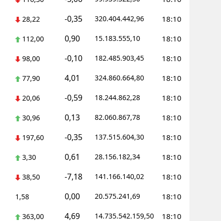
-0,35
Yozgat
320.404.442,96
18:10
28,22
0,90
15.183.555,10
18:10
Zonguldak
112,00
-0,10
182.485.903,45
18:10
98,00
Aksaray
4,01
324.860.664,80
18:10
77,90
Bayburt
-0,59
18.244.862,28
18:10
20,06
Karaman
0,13
82.060.867,78
18:10
30,96
Kırıkkale
-0,35
137.515.604,30
18:10
197,60
Batman
0,61
28.156.182,34
18:10
3,30
Şırnak
-7,18
141.166.140,02
18:10
38,50
Bartın
0,00
20.575.241,69
18:10
1,58
Ardahan
4,69
14.735.542.159,50
18:10
363,00
Iğdır