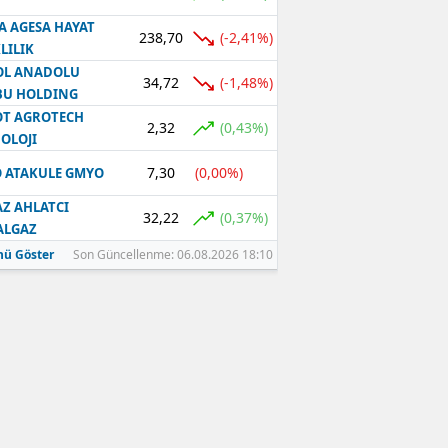
A AGESA HAYAT
238,70
(-2,41%)
LILIK
OL ANADOLU
34,72
(-1,48%)
BU HOLDING
T AGROTECH
2,32
(0,43%)
OLOJI
7,30
(0,00%)
 ATAKULE GMYO
Z AHLATCI
32,22
(0,37%)
ALGAZ
ü Göster
Son Güncellenme: 06.08.2026 18:10