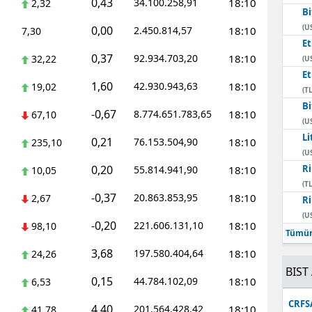
0,43
34.100.258,91
18:10
2,32
Bi
Mersin
(U
0,00
2.450.814,57
18:10
7,30
E
İstanbul
0,37
92.934.703,20
18:10
32,22
(U
E
İzmir
1,60
42.930.943,63
18:10
19,02
(TL
Kars
Bi
-0,67
8.774.651.783,65
18:10
67,10
(U
Kastamonu
Li
0,21
76.153.504,90
18:10
235,10
(U
Kayseri
0,20
Ri
55.814.941,90
18:10
10,05
(TL
Kırklareli
-0,37
20.863.853,95
18:10
2,67
Ri
(U
Kırşehir
-0,20
221.606.131,10
18:10
98,10
Tümün
Kocaeli
3,68
197.580.404,64
18:10
24,26
BIST 
Konya
0,15
44.784.102,09
18:10
6,53
CRFS
Kütahya
4,40
201.564.428,42
18:10
41,78