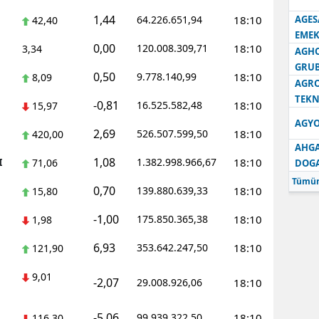
1,44
64.226.651,94
18:10
AGES
42,40
Samsun
EMEK
0,00
120.008.309,71
18:10
3,34
AGH
Siirt
GRU
0,50
9.778.140,99
18:10
8,09
Sinop
AGRO
TEKN
-0,81
16.525.582,48
18:10
15,97
Sivas
AGYO
2,69
526.507.599,50
18:10
420,00
Tekirdağ
AHGA
1,08
I
1.382.998.966,67
18:10
71,06
DOG
Tokat
Tümün
0,70
139.880.639,33
18:10
15,80
Trabzon
-1,00
175.850.365,38
18:10
1,98
Tunceli
6,93
353.642.247,50
18:10
121,90
Şanlıurfa
9,01
-2,07
29.008.926,06
18:10
Uşak
Van
-5,06
99.939.322,50
18:10
116,30