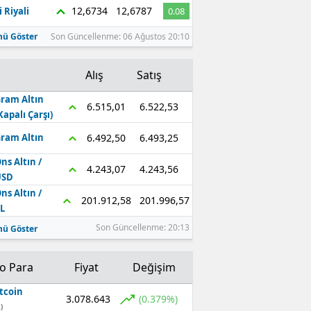
12,6734
12,6787
 Riyali
0.08
ü Göster
Son Güncellenme: 06 Ağustos 20:10
Alış
Satış
ram Altın
6.522,53
6.515,01
Kapalı Çarşı)
6.493,25
6.492,50
ram Altın
ns Altın /
4.243,56
4.243,07
USD
ns Altın /
201.996,57
201.912,58
L
Son Güncellenme: 20:13
ü Göster
to Para
Fiyat
Değişim
tcoin
3.078.643
(0.379%)
)