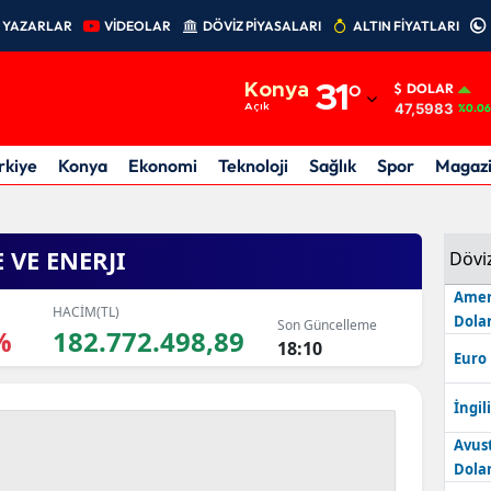
YAZARLAR
VİDEOLAR
DÖVİZ PİYASALARI
ALTIN FİYATLARI
Adana
Konya
31
°
DOLAR
Adıyaman
47,5983
Açık
%0.06
Afyonkarahisar
rkiye
Konya
Ekonomi
Teknoloji
Sağlık
Spor
Magaz
Ağrı
Amasya
 VE ENERJI
Dövi
Ankara
Amer
HACİM(TL)
Dolar
Son Güncelleme
%
182.772.498,89
Antalya
18:10
Euro
Artvin
İngili
Aydın
Avus
Dolar
Balıkesir