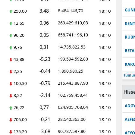
Malatya
GUN
3,48
8.484.146,70
18:10
250,00
Manisa
0,96
269.429.610,03
18:10
12,65
KEN
Kahramanmaraş
0,05
658.741.196,10
18:10
96,20
RUB
Mardin
0,31
14.735.822,53
18:10
9,76
BETA
-5,23
Muğla
199.594.592,80
18:10
43,88
KARC
-0,44
1.890.980,25
18:10
Muş
2,25
Tümün
-0,79
215.443.887,90
18:10
100,30
Nevşehir
Hisse
-2,14
102.759.458,41
18:10
8,22
Niğde
ADGY
0,77
624.905.708,04
18:10
26,22
Ordu
-0,21
28.540.363,00
18:10
706,00
AEFE
Rize
-3,68
90.787.597,80
18:10
175,20
Sakarya
AFYO