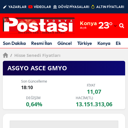
YAZARLAR
VİDEOLAR
DÖVİZ PİYASALARI
ALTIN FİYATLARI
Adana
Konya
23
°
Adıyaman
Açık
Afyonkarahisar
Son Dakika
Resmi İlan
Güncel
Türkiye
Konya
Ekon
Ağrı
/
Hisse Senedi Fiyatları
Amasya
ASGYO ASCE GMYO
Ankara
Son Güncelleme
FİYAT
18:10
Antalya
11,07
DEĞİŞİM
HACİM(TL)
Artvin
0,64%
13.151.313,06
Aydın
Balıkesir