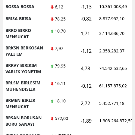
-1,13
BOSSA BOSSA
10.361.008,49
6,12
-0,82
BRISA BRISA
8.877.952,10
78,25
BRKO BIRKO
10,70
1,71
3.114.636,70
MENSUCAT
BRKSN BERKOSAN
7,97
-1,12
2.358.282,37
YALITIM
BRKVY BIRIKIM
79,95
4,78
74.542.532,65
VARLIK YONETIM
BRLSM BIRLESIM
16,11
-0,12
61.157.875,02
MUHENDISLIK
BRMEN BIRLIK
18,10
2,72
5.452.771,18
MENSUCAT
BRSAN BORUSAN
572,00
-1,89
1.308.264.872,50
BORU SANAYI