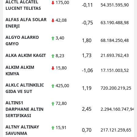
ALCTL ALCATEL
175,00
-0,11
54.351.595,90
LUCENT TELETAS
Yozgat
ALFAS ALFA SOLAR
42,08
-0,75
63.190.488,98
Zonguldak
ENERJI
Aksaray
ALGYO ALARKO
3,40
1,80
68.184.250,48
GMYO
Bayburt
1,73
ALKA ALKIM KAGIT
21.693.762,43
8,23
Karaman
ALKIM ALKIM
15,80
-1,06
17.151.003,52
KIMYA
Kırıkkale
ALKLC ALTINKILIC
425,00
Batman
1,19
720.200.219,25
GIDA VE SUT
Şırnak
ALTINS1
72,80
2,45
DARPHANE ALTIN
2.294.160.747,94
Bartın
SERTIFIKASI
Ardahan
ALTNY ALTINAY
15,91
0,70
217.121.259,65
SAVUNMA
Iğdır