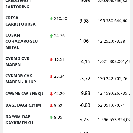
-9,99
CREDITWEST
220.906.756,38
FAKTORING
CRFSA
210,50
9,98
195.380.644,60
CARREFOURSA
CUSAN
24,76
1,06
CUHADAROGLU
12.252.073,38
METAL
CVKMD CVK
15,91
-4,16
1.021.808.061,43
MADEN
CVKMDR CVK
25,34
-3,72
130.242.702,76
MADEN - RHKP
-9,83
CWENE CW ENERJI
12.159.626.735,6
42,20
-0,83
DAGI DAGI GIYIM
52.951.670,71
9,52
DAPGM DAP
9,05
5,23
1.596.553.324,02
GAYRIMENKUL