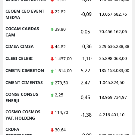
CEOEM CEO EVENT
22,82
-0,09
13.057.682,76
MEDYA
CGCAM CAGDAS
39,80
0,05
70.456.162,06
CAM
-0,36
CIMSA CIMSA
329.636.288,88
44,82
-1,10
CLEBI CELEBI
35.898.068,00
1.437,00
5,22
CMBTN CIMBETON
185.153.083,00
1.614,00
2,47
CMENT CIMENTAS
1.045.824,50
279,50
CONSE CONSUS
2,25
0,45
18.969.734,97
ENERJI
COSMO COSMOS
114,70
-1,38
4.216.401,10
YAT. HOLDING
CRDFA
30,64