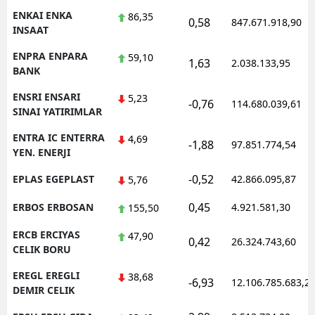
ENKAI ENKA
86,35
0,58
847.671.918,90
INSAAT
ENPRA ENPARA
59,10
1,63
2.038.133,95
BANK
ENSRI ENSARI
5,23
-0,76
114.680.039,61
SINAI YATIRIMLAR
ENTRA IC ENTERRA
4,69
-1,88
97.851.774,54
YEN. ENERJI
-0,52
EPLAS EGEPLAST
42.866.095,87
5,76
0,45
ERBOS ERBOSAN
4.921.581,30
155,50
ERCB ERCIYAS
47,90
0,42
26.324.743,60
CELIK BORU
EREGL EREGLI
38,68
-6,93
12.106.785.683,2
DEMIR CELIK