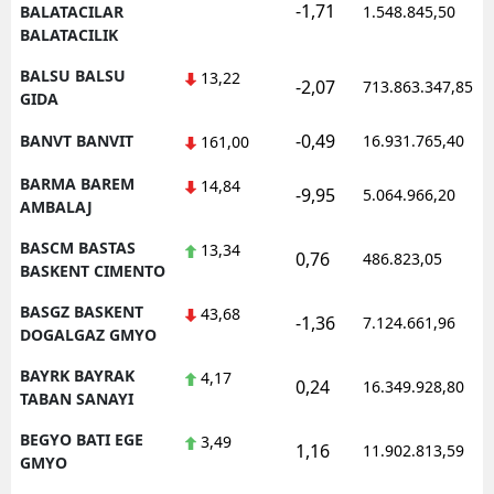
-1,71
BALATACILAR
1.548.845,50
BALATACILIK
BALSU BALSU
13,22
-2,07
713.863.347,85
GIDA
-0,49
BANVT BANVIT
16.931.765,40
161,00
BARMA BAREM
14,84
-9,95
5.064.966,20
AMBALAJ
BASCM BASTAS
13,34
0,76
486.823,05
BASKENT CIMENTO
BASGZ BASKENT
43,68
-1,36
7.124.661,96
DOGALGAZ GMYO
BAYRK BAYRAK
4,17
0,24
16.349.928,80
TABAN SANAYI
BEGYO BATI EGE
3,49
1,16
11.902.813,59
GMYO