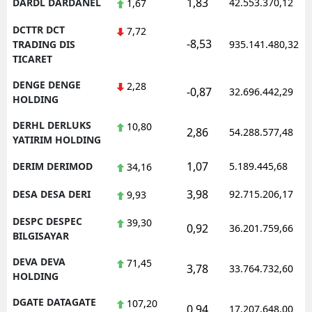
1,83
DARDL DARDANEL
42.553.370,12
1,67
DCTTR DCT
7,72
-8,53
TRADING DIS
935.141.480,32
TICARET
DENGE DENGE
2,28
-0,87
32.696.442,29
HOLDING
DERHL DERLUKS
10,80
2,86
54.288.577,48
YATIRIM HOLDING
1,07
DERIM DERIMOD
5.189.445,68
34,16
3,98
DESA DESA DERI
92.715.206,17
9,93
DESPC DESPEC
39,30
0,92
36.201.759,66
BILGISAYAR
DEVA DEVA
71,45
3,78
33.764.732,60
HOLDING
DGATE DATAGATE
107,20
0,94
17.207.648,00