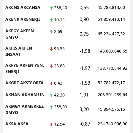
0,55
AKCNS AKCANSA
45.788.813,60
236,40
Malatya
0,90
AKENR AKENERJI
51.859.410,14
10,14
Manisa
AKFGY AKFEN
2,69
0,75
Kahramanmaraş
65.234.427,32
GMYO
Mardin
AKFIS AKFEN
96,55
-1,58
143.809.048,65
INSAAT
Muğla
AKFYE AKFEN YEN.
23,88
-1,57
138.770.544,92
Muş
ENERJI
Nevşehir
-1,53
AKGRT AKSIGORTA
52.782.472,17
6,43
1,01
Niğde
AKHAN AKHAN UN
208.501.289,64
42,20
AKMGY AKMERKEZ
Ordu
258,00
3,20
15.894.575,15
GMYO
Rize
-0,87
AKSA AKSA
224.740.006,90
12,54
Sakarya