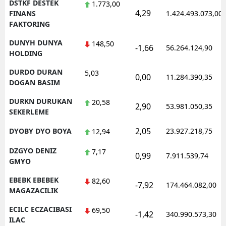
DSTKF DESTEK
1.773,00
4,29
FINANS
1.424.493.073,00
FAKTORING
DUNYH DUNYA
148,50
-1,66
56.264.124,90
HOLDING
DURDO DURAN
5,03
0,00
11.284.390,35
DOGAN BASIM
DURKN DURUKAN
20,58
2,90
53.981.050,35
SEKERLEME
2,05
DYOBY DYO BOYA
23.927.218,75
12,94
DZGYO DENIZ
7,17
0,99
7.911.539,74
GMYO
EBEBK EBEBEK
82,60
-7,92
174.464.082,00
MAGAZACILIK
ECILC ECZACIBASI
69,50
-1,42
340.990.573,30
ILAC