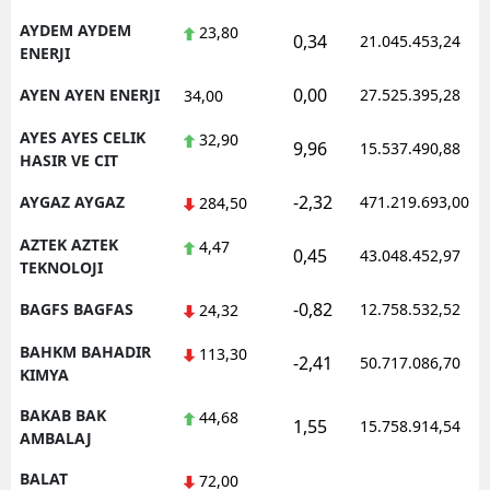
AYDEM AYDEM
23,80
0,34
21.045.453,24
ENERJI
0,00
AYEN AYEN ENERJI
27.525.395,28
34,00
AYES AYES CELIK
32,90
9,96
15.537.490,88
HASIR VE CIT
-2,32
AYGAZ AYGAZ
471.219.693,00
284,50
AZTEK AZTEK
4,47
0,45
43.048.452,97
TEKNOLOJI
-0,82
BAGFS BAGFAS
12.758.532,52
24,32
BAHKM BAHADIR
113,30
-2,41
50.717.086,70
KIMYA
BAKAB BAK
44,68
1,55
15.758.914,54
AMBALAJ
BALAT
72,00