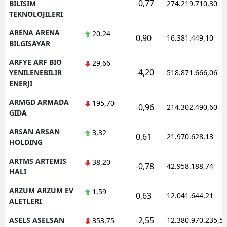
-0,77
BILISIM
274.219.710,30
TEKNOLOJILERI
ARENA ARENA
20,24
0,90
16.381.449,10
BILGISAYAR
ARFYE ARF BIO
29,66
-4,20
YENILENEBILIR
518.871.666,06
ENERJI
ARMGD ARMADA
195,70
-0,96
214.302.490,60
GIDA
ARSAN ARSAN
3,32
0,61
21.970.628,13
HOLDING
ARTMS ARTEMIS
38,20
-0,78
42.958.188,74
HALI
ARZUM ARZUM EV
1,59
0,63
12.041.644,21
ALETLERI
-2,55
ASELS ASELSAN
12.380.970.235,5
353,75