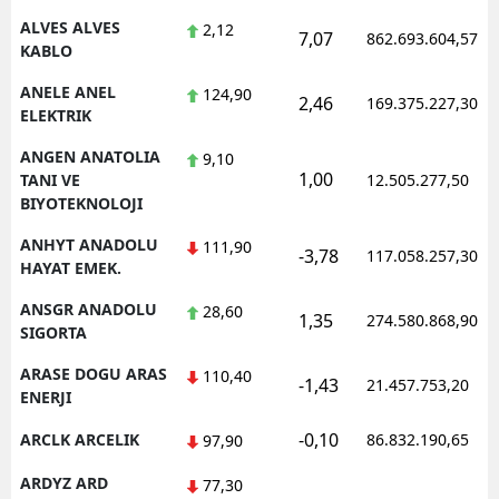
ALVES ALVES
2,12
7,07
862.693.604,57
Yalova
KABLO
Karabük
ANELE ANEL
124,90
2,46
169.375.227,30
ELEKTRIK
Kilis
ANGEN ANATOLIA
9,10
1,00
TANI VE
12.505.277,50
Osmaniye
BIYOTEKNOLOJI
Düzce
ANHYT ANADOLU
111,90
-3,78
117.058.257,30
HAYAT EMEK.
ANSGR ANADOLU
28,60
1,35
274.580.868,90
SIGORTA
ARASE DOGU ARAS
110,40
-1,43
21.457.753,20
ENERJI
-0,10
ARCLK ARCELIK
86.832.190,65
97,90
ARDYZ ARD
77,30