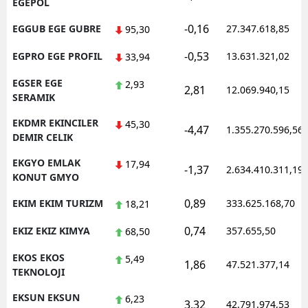
EGEPOL
-0,16
EGGUB EGE GUBRE
27.347.618,85
95,30
-0,53
EGPRO EGE PROFIL
13.631.321,02
33,94
EGSER EGE
2,93
2,81
12.069.940,15
SERAMIK
EKDMR EKINCILER
45,30
-4,47
1.355.270.596,56
DEMIR CELIK
EKGYO EMLAK
17,94
-1,37
2.634.410.311,19
KONUT GMYO
0,89
EKIM EKIM TURIZM
333.625.168,70
18,21
0,74
EKIZ EKIZ KIMYA
357.655,50
68,50
EKOS EKOS
5,49
1,86
47.521.377,14
TEKNOLOJI
EKSUN EKSUN
6,23
3,32
42.791.974,53