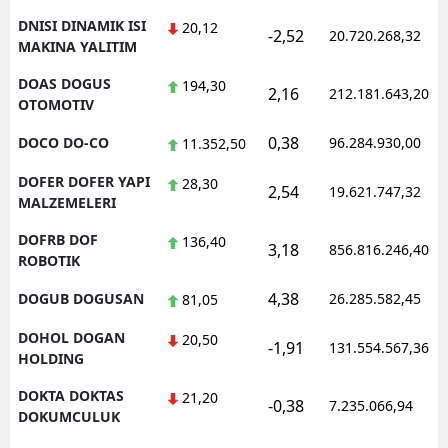
DNISI DINAMIK ISI
20,12
-2,52
20.720.268,32
MAKINA YALITIM
DOAS DOGUS
194,30
2,16
212.181.643,20
OTOMOTIV
0,38
DOCO DO-CO
96.284.930,00
11.352,50
DOFER DOFER YAPI
28,30
2,54
19.621.747,32
MALZEMELERI
DOFRB DOF
136,40
3,18
856.816.246,40
ROBOTIK
4,38
DOGUB DOGUSAN
26.285.582,45
81,05
DOHOL DOGAN
20,50
-1,91
131.554.567,36
HOLDING
DOKTA DOKTAS
21,20
-0,38
7.235.066,94
DOKUMCULUK