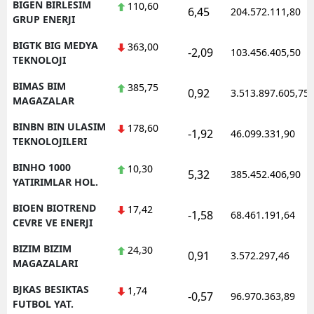
BIGEN BIRLESIM
110,60
6,45
204.572.111,80
GRUP ENERJI
BIGTK BIG MEDYA
363,00
-2,09
103.456.405,50
TEKNOLOJI
BIMAS BIM
385,75
0,92
3.513.897.605,75
MAGAZALAR
BINBN BIN ULASIM
178,60
-1,92
46.099.331,90
TEKNOLOJILERI
BINHO 1000
10,30
5,32
385.452.406,90
YATIRIMLAR HOL.
BIOEN BIOTREND
17,42
-1,58
68.461.191,64
CEVRE VE ENERJI
BIZIM BIZIM
24,30
0,91
3.572.297,46
MAGAZALARI
BJKAS BESIKTAS
1,74
-0,57
96.970.363,89
FUTBOL YAT.