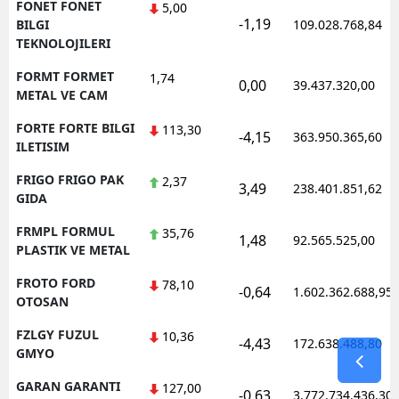
FONET FONET
5,00
-1,19
BILGI
109.028.768,84
TEKNOLOJILERI
FORMT FORMET
1,74
0,00
39.437.320,00
METAL VE CAM
FORTE FORTE BILGI
113,30
-4,15
363.950.365,60
ILETISIM
FRIGO FRIGO PAK
2,37
3,49
238.401.851,62
GIDA
FRMPL FORMUL
35,76
1,48
92.565.525,00
PLASTIK VE METAL
FROTO FORD
78,10
-0,64
1.602.362.688,95
OTOSAN
FZLGY FUZUL
10,36
-4,43
172.638.488,80
GMYO
GARAN GARANTI
127,00
-0,63
3.772.734.436,30