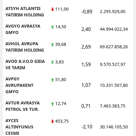
ATSYH ATLANTIS
111,00
-0,89
2.295.929,00
YATIRIM HOLDING
AVGYO AVRASYA
14,50
2,40
44.994.022,34
GMYO
AVHOL AVRUPA
39,68
2,69
69.627.858,26
YATIRIM HOLDING
AVOD A.V.O.D GIDA
3,83
1,59
9.570.527,97
VE TARIM
AVPGY
51,80
1,07
AVRUPAKENT
10.331.507,80
GMYO
AVTUR AVRASYA
12,74
0,71
7.463.383,75
PETROL VE TUR.
AYCES
453,75
-2,10
ALTINYUNUS
30.146.105,50
CESME