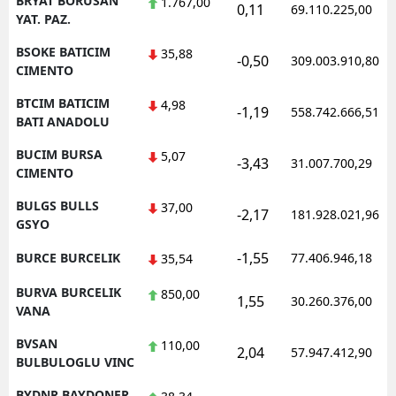
BRYAT BORUSAN
1.767,00
0,11
69.110.225,00
YAT. PAZ.
BSOKE BATICIM
35,88
-0,50
309.003.910,80
CIMENTO
BTCIM BATICIM
4,98
-1,19
558.742.666,51
BATI ANADOLU
BUCIM BURSA
5,07
-3,43
31.007.700,29
CIMENTO
BULGS BULLS
37,00
-2,17
181.928.021,96
GSYO
-1,55
BURCE BURCELIK
77.406.946,18
35,54
BURVA BURCELIK
850,00
1,55
30.260.376,00
VANA
BVSAN
110,00
2,04
57.947.412,90
BULBULOGLU VINC
BYDNR BAYDONER