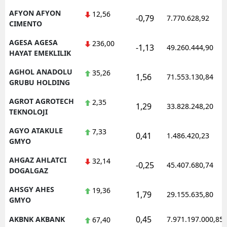
AFYON AFYON
12,56
Mersin
-0,79
7.770.628,92
CIMENTO
İstanbul
AGESA AGESA
236,00
-1,13
49.260.444,90
HAYAT EMEKLILIK
İzmir
AGHOL ANADOLU
35,26
1,56
Kars
71.553.130,84
GRUBU HOLDING
Kastamonu
AGROT AGROTECH
2,35
1,29
33.828.248,20
TEKNOLOJI
Kayseri
AGYO ATAKULE
7,33
0,41
1.486.420,23
Kırklareli
GMYO
Kırşehir
AHGAZ AHLATCI
32,14
-0,25
45.407.680,74
DOGALGAZ
Kocaeli
AHSGY AHES
19,36
1,79
29.155.635,80
GMYO
Konya
0,45
AKBNK AKBANK
7.971.197.000,85
67,40
Kütahya