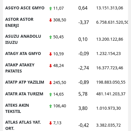
0,64
ASGYO ASCE GMYO
13.151.313,06
11,07
ASTOR ASTOR
308,50
-3,37
6.758.631.520,50
ENERJI
ASUZU ANADOLU
50,45
0,10
13.200.122,86
ISUZU
-0,09
ATAGY ATA GMYO
1.232.154,23
10,59
ATAKP ATAKEY
48,24
-2,74
16.377.723,46
PATATES
-0,89
ATATP ATP YAZILIM
198.883.050,55
245,50
5,78
ATATR ATA TURIZM
481.141.203,37
14,65
ATEKS AKIN
106,40
3,80
1.010.973,30
TEKSTIL
ATLAS ATLAS YAT.
7,13
-0,42
3.382.035,72
ORT.