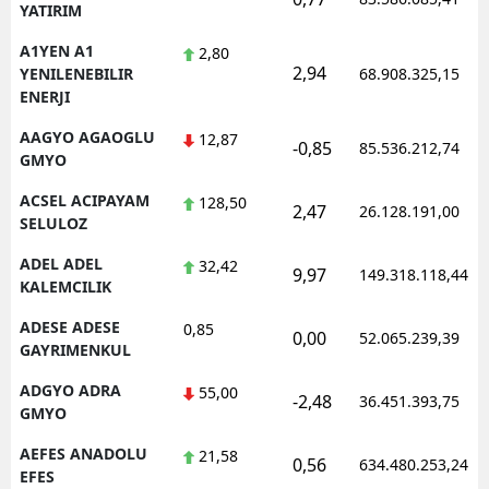
YATIRIM
Edirne
A1YEN A1
2,80
2,94
Elazığ
YENILENEBILIR
68.908.325,15
ENERJI
Erzincan
AAGYO AGAOGLU
12,87
-0,85
85.536.212,74
GMYO
Erzurum
ACSEL ACIPAYAM
128,50
Eskişehir
2,47
26.128.191,00
SELULOZ
Gaziantep
ADEL ADEL
32,42
9,97
149.318.118,44
KALEMCILIK
Giresun
ADESE ADESE
0,85
0,00
52.065.239,39
Gümüşhane
GAYRIMENKUL
Hakkari
ADGYO ADRA
55,00
-2,48
36.451.393,75
GMYO
Hatay
AEFES ANADOLU
21,58
0,56
634.480.253,24
Isparta
EFES