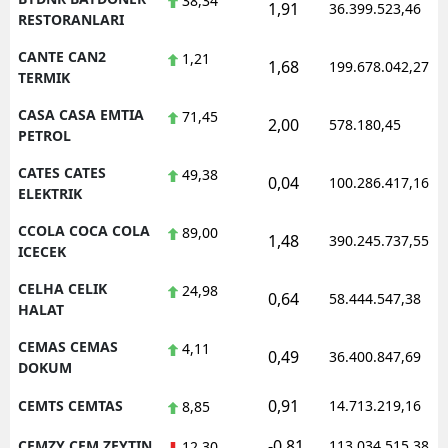
38,34
1,91
36.399.523,46
RESTORANLARI
CANTE CAN2
1,21
1,68
199.678.042,27
TERMIK
CASA CASA EMTIA
71,45
2,00
578.180,45
PETROL
CATES CATES
49,38
0,04
100.286.417,16
ELEKTRIK
CCOLA COCA COLA
89,00
1,48
390.245.737,55
ICECEK
CELHA CELIK
24,98
0,64
58.444.547,38
HALAT
CEMAS CEMAS
4,11
0,49
36.400.847,69
DOKUM
0,91
CEMTS CEMTAS
14.713.219,16
8,85
-0,81
CEMZY CEM ZEYTIN
113.034.515,38
12,30