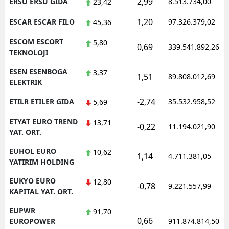
2,99
ERSU ERSU GIDA
8.513.734,00
23,42
1,20
ESCAR ESCAR FILO
97.326.379,02
45,36
ESCOM ESCORT
5,80
0,69
339.541.892,26
TEKNOLOJI
ESEN ESENBOGA
3,37
1,51
89.808.012,69
ELEKTRIK
-2,74
ETILR ETILER GIDA
35.532.958,52
5,69
ETYAT EURO TREND
13,71
-0,22
11.194.021,90
YAT. ORT.
EUHOL EURO
10,62
1,14
4.711.381,05
YATIRIM HOLDING
EUKYO EURO
12,80
-0,78
9.221.557,99
KAPITAL YAT. ORT.
EUPWR
91,70
0,66
EUROPOWER
911.874.814,50