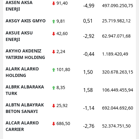
AKSEN AKSA
91,40
-4,99
497.090.250,75
ENERJI
Samsun
0,51
AKSGY AKIS GMYO
25.719.982,12
9,81
Siirt
AKSUE AKSU
42,60
-2,92
62.947.071,68
Sinop
ENERJI
Sivas
AKYHO AKDENIZ
2,24
-0,44
1.189.420,49
YATIRIM HOLDING
Tekirdağ
ALARK ALARKO
101,80
1,50
320.678.263,15
Tokat
HOLDING
ALBRK ALBARAKA
Trabzon
8,35
1,58
106.449.455,94
TURK
Tunceli
ALBTN ALBAYRAK
25,92
-1,14
692.044.692,60
BETON SANAYI
Şanlıurfa
ALCAR ALARKO
686,50
Uşak
-2,76
52.374.751,50
CARRIER
Van