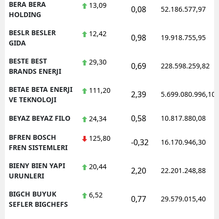
BERA BERA
13,09
0,08
52.186.577,97
HOLDING
BESLR BESLER
12,42
0,98
19.918.755,95
GIDA
BESTE BEST
29,30
0,69
228.598.259,82
BRANDS ENERJI
BETAE BETA ENERJI
111,20
2,39
5.699.080.996,10
VE TEKNOLOJI
0,58
BEYAZ BEYAZ FILO
10.817.880,08
24,34
BFREN BOSCH
125,80
-0,32
16.170.946,30
FREN SISTEMLERI
BIENY BIEN YAPI
20,44
2,20
22.201.248,88
URUNLERI
BIGCH BUYUK
6,52
0,77
29.579.015,40
SEFLER BIGCHEFS