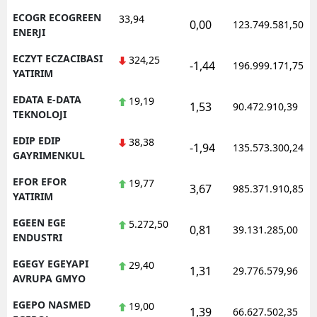
ECOGR ECOGREEN
33,94
0,00
123.749.581,50
ENERJI
ECZYT ECZACIBASI
324,25
-1,44
196.999.171,75
YATIRIM
EDATA E-DATA
19,19
1,53
90.472.910,39
TEKNOLOJI
EDIP EDIP
38,38
-1,94
135.573.300,24
GAYRIMENKUL
EFOR EFOR
19,77
3,67
985.371.910,85
YATIRIM
EGEEN EGE
5.272,50
0,81
39.131.285,00
ENDUSTRI
EGEGY EGEYAPI
29,40
1,31
29.776.579,96
AVRUPA GMYO
EGEPO NASMED
19,00
1,39
66.627.502,35