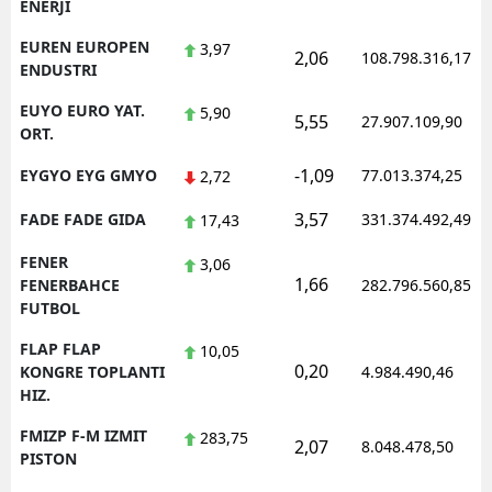
ENERJI
EUREN EUROPEN
3,97
2,06
108.798.316,17
ENDUSTRI
EUYO EURO YAT.
5,90
5,55
27.907.109,90
ORT.
-1,09
EYGYO EYG GMYO
77.013.374,25
2,72
3,57
FADE FADE GIDA
331.374.492,49
17,43
FENER
3,06
1,66
FENERBAHCE
282.796.560,85
FUTBOL
FLAP FLAP
10,05
0,20
KONGRE TOPLANTI
4.984.490,46
HIZ.
FMIZP F-M IZMIT
283,75
2,07
8.048.478,50
PISTON