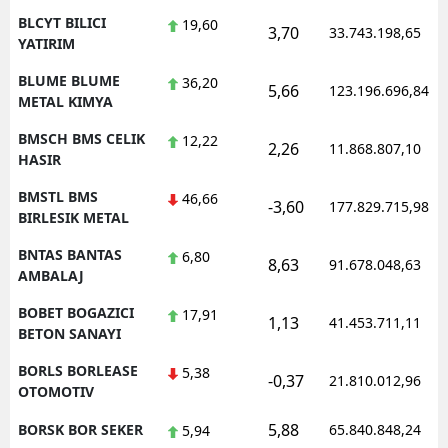
BLCYT BILICI
19,60
3,70
33.743.198,65
YATIRIM
BLUME BLUME
36,20
5,66
123.196.696,84
METAL KIMYA
BMSCH BMS CELIK
12,22
2,26
11.868.807,10
HASIR
BMSTL BMS
46,66
-3,60
177.829.715,98
BIRLESIK METAL
BNTAS BANTAS
6,80
8,63
91.678.048,63
AMBALAJ
BOBET BOGAZICI
17,91
1,13
41.453.711,11
BETON SANAYI
BORLS BORLEASE
5,38
-0,37
21.810.012,96
OTOMOTIV
5,88
BORSK BOR SEKER
65.840.848,24
5,94