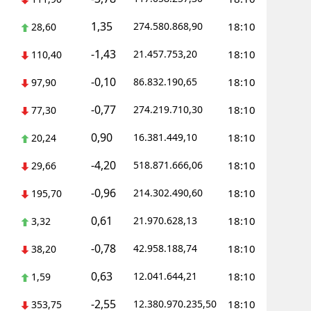
1,35
Yozgat
274.580.868,90
18:10
28,60
-1,43
21.457.753,20
18:10
Zonguldak
110,40
-0,10
86.832.190,65
18:10
97,90
Aksaray
-0,77
274.219.710,30
18:10
77,30
Bayburt
0,90
16.381.449,10
18:10
20,24
Karaman
-4,20
518.871.666,06
18:10
29,66
Kırıkkale
-0,96
214.302.490,60
18:10
195,70
Batman
0,61
21.970.628,13
18:10
3,32
Şırnak
-0,78
42.958.188,74
18:10
38,20
Bartın
0,63
12.041.644,21
18:10
1,59
Ardahan
-2,55
12.380.970.235,50
18:10
353,75
Iğdır