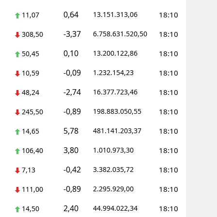
0,64
13.151.313,06
18:10
11,07
Yalova
-3,37
6.758.631.520,50
18:10
308,50
Karabük
0,10
13.200.122,86
18:10
50,45
Kilis
-0,09
1.232.154,23
18:10
10,59
Osmaniye
-2,74
16.377.723,46
18:10
48,24
Düzce
-0,89
198.883.050,55
18:10
245,50
5,78
481.141.203,37
18:10
14,65
3,80
1.010.973,30
18:10
106,40
-0,42
3.382.035,72
18:10
7,13
-0,89
2.295.929,00
18:10
111,00
2,40
44.994.022,34
18:10
14,50