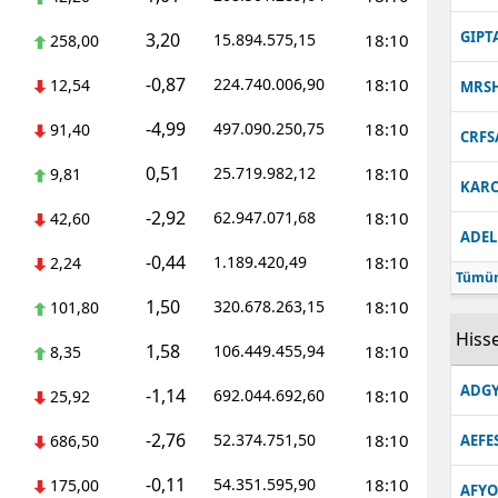
Malatya
GIPT
3,20
15.894.575,15
18:10
258,00
Manisa
-0,87
224.740.006,90
18:10
12,54
MRS
Kahramanmaraş
-4,99
497.090.250,75
18:10
91,40
CRFS
Mardin
0,51
25.719.982,12
18:10
9,81
KARC
-2,92
Muğla
62.947.071,68
18:10
42,60
ADEL
-0,44
1.189.420,49
18:10
Muş
2,24
Tümün
1,50
320.678.263,15
18:10
101,80
Nevşehir
Hisse
1,58
106.449.455,94
18:10
8,35
Niğde
ADGY
-1,14
692.044.692,60
18:10
25,92
Ordu
-2,76
52.374.751,50
18:10
686,50
AEFE
Rize
-0,11
54.351.595,90
18:10
175,00
Sakarya
AFYO