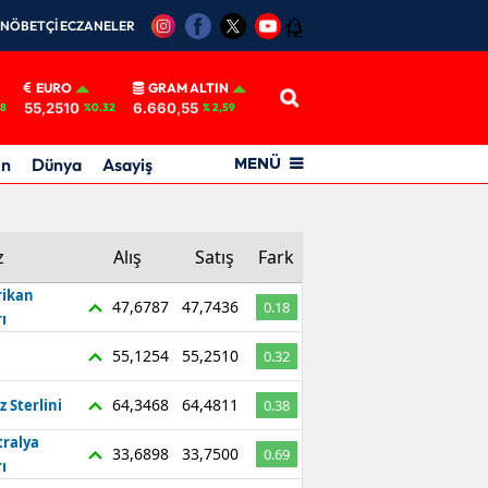
NÖBETÇİ ECZANELER
12
EURO
GRAM ALTIN
55,2510
6.660,55
18
%0.32
% 2,59
in
Dünya
Asayiş
MENÜ
z
Alış
Satış
Fark
ikan
47,6787
47,7436
0.18
ı
55,1254
55,2510
0.32
64,3468
64,4811
z Sterlini
0.38
tralya
33,6898
33,7500
0.69
ı