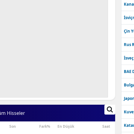
Kana
Bilecik
İsviç
Bingöl
Bitlis
Çin 
Bolu
Rus R
Burdur
İsve
Bursa
BAE 
Çanakkale
Bulga
Çankırı
Japon
Çorum
Kuve
üm Hisseler
Denizli
Katar
Son
Fark%
En Düşük
Saat
Diyarbakır