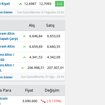
12,6987
12,7093
 Riyali
0.22
ü Göster
Son Güncellenme: 07 Ağustos 23:50
Alış
Satış
ram Altın
6.653,03
6.646,84
Kapalı Çarşı)
6.660,55
6.659,69
ram Altın
ns Altın /
4.342,09
4.341,53
USD
ns Altın /
207.307,01
206.998,51
L
Son Güncellenme: 07 Ağu - 23:59
ü Göster
to Para
Fiyat
Değişim
tcoin
3.090.600
(-0.155%)
)