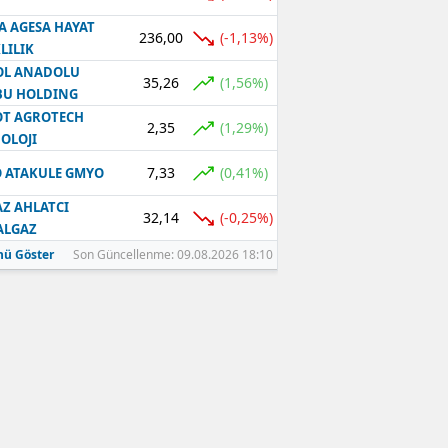
A AGESA HAYAT
236,00
(-1,13%)
LILIK
OL ANADOLU
35,26
(1,56%)
BU HOLDING
T AGROTECH
2,35
(1,29%)
OLOJI
7,33
(0,41%)
 ATAKULE GMYO
Z AHLATCI
32,14
(-0,25%)
ALGAZ
ü Göster
Son Güncellenme: 09.08.2026 18:10