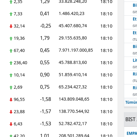
1,29
33.828.248,20
18:10
2,35
Bi
Mersin
(U
0,41
1.486.420,23
18:10
7,33
E
İstanbul
-0,25
45.407.680,74
18:10
32,14
(U
E
İzmir
1,79
29.155.635,80
18:10
19,36
(TL
Kars
Bi
0,45
7.971.197.000,85
18:10
67,40
(U
Kastamonu
Li
0,55
45.788.813,60
18:10
236,40
(U
Kayseri
0,90
Ri
51.859.410,14
18:10
10,14
(TL
Kırklareli
0,75
65.234.427,32
18:10
2,69
Ri
(U
Kırşehir
-1,58
143.809.048,65
18:10
96,55
Tümün
Kocaeli
-1,57
138.770.544,92
18:10
23,88
BIST 
Konya
-1,53
52.782.472,17
18:10
6,43
EMPA
Kütahya
1,01
208.501.289,64
18:10
42,20