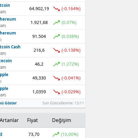
tcoin
64.902,19
(-0.164%)
SDT)
thereum
1.921,68
(0.07%)
SDT)
thereum
91.504
(0.038%)
)
tcoin Cash
216,6
(-0.138%)
SDT)
tecoin
46,2
(1.272%)
SDT)
pple
49,330
(-0.041%)
)
pple
1,0359
(-0.029%)
SDT)
ü Göster
Son Güncellenme: 13:11
Artanlar
Fiyat
Değişim
73,70
(10,00%)
E