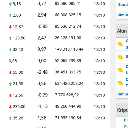
0,77
83.586.085,41
18:10
9,18
Suudi
Edirne
2,94
68.908.325,15
18:10
2,80
Tümün
Elazığ
-0,85
85.536.212,74
18:10
12,87
Altın
Erzincan
2,47
26.128.191,00
18:10
128,50
G
Erzurum
(
9,97
149.318.118,44
18:10
32,42
Eskişehir
G
0,00
52.065.239,39
18:10
0,85
Gaziantep
O
-2,48
36.451.393,75
18:10
55,00
Giresun
O
0,56
634.480.253,24
18:10
21,58
T
Gümüşhane
-0,79
Tümün
7.770.628,92
18:10
12,56
Hakkari
-1,13
49.260.444,90
18:10
236,00
Krip
Hatay
1,56
71.553.130,84
18:10
35,26
Bi
Isparta
(TL