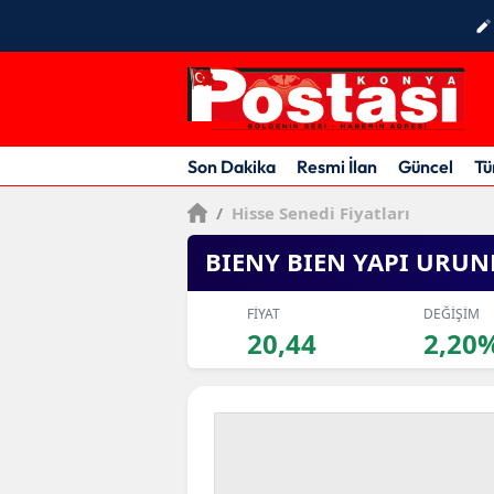
Son Dakika
Resmi İlan
Güncel
Tü
/
Hisse Senedi Fiyatları
BIENY BIEN YAPI URUN
FİYAT
DEĞİŞİM
20,44
2,20