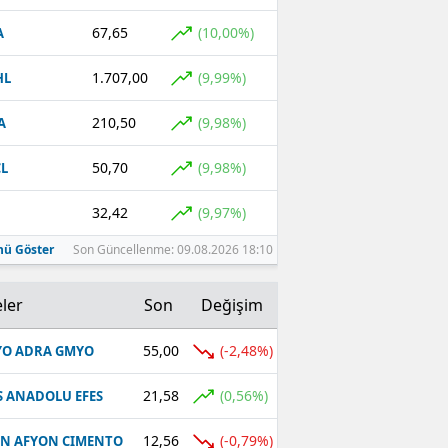
67,65
(10,00%)
A
1.707,00
(9,99%)
HL
210,50
(9,98%)
A
50,70
(9,98%)
L
32,42
(9,97%)
ü Göster
Son Güncellenme: 09.08.2026 18:10
ler
Son
Değişim
55,00
(-2,48%)
O ADRA GMYO
21,58
(0,56%)
S ANADOLU EFES
12,56
(-0,79%)
N AFYON CIMENTO