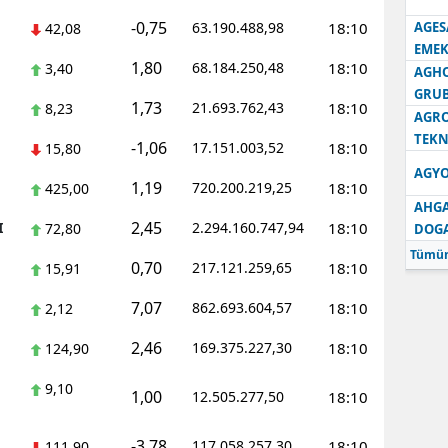
-0,75
63.190.488,98
18:10
AGES
42,08
Samsun
EMEK
1,80
68.184.250,48
18:10
3,40
AGH
Siirt
GRU
1,73
21.693.762,43
18:10
8,23
Sinop
AGRO
TEKN
-1,06
17.151.003,52
18:10
15,80
Sivas
AGYO
1,19
720.200.219,25
18:10
425,00
Tekirdağ
AHGA
2,45
I
2.294.160.747,94
18:10
72,80
DOG
Tokat
Tümün
0,70
217.121.259,65
18:10
15,91
Trabzon
7,07
862.693.604,57
18:10
2,12
Tunceli
2,46
169.375.227,30
18:10
124,90
Şanlıurfa
9,10
1,00
12.505.277,50
18:10
Uşak
Van
-3,78
117.058.257,30
18:10
111,90