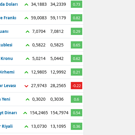
34,1883
34,2339
da Doları
0.73
59,0083
59,1179
re Frankı
0.82
7,0704
7,0812
Yuanı
0.29
0,5822
0,5825
ublesi
0.65
5,0214
5,0442
ç Kronu
0.62
12,9805
12,9992
Dirhemi
0.21
27,9743
28,2565
r Levası
-0.22
0,3020
0,3036
 Yeni
0.6
154,2465
154,7974
yt Dinarı
0.54
13,0730
13,1095
 Riyali
0.36