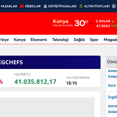
YAZARLAR
VİDEOLAR
DÖVİZ PİYASALARI
ALTIN FİYATLARI
Adana
Konya
30
°
DOLAR
Adıyaman
47,5982
Parçalı bulutlu
%0.
Afyonkarahisar
rkiye
Konya
Ekonomi
Teknoloji
Sağlık
Spor
Magaz
Ağrı
Amasya
IGCHEFS
Dövi
Ankara
Amer
HACİM(TL)
Dolar
Son Güncelleme
%
41.035.812,17
Antalya
18:10
Euro
Artvin
İngili
Aydın
Avus
Dolar
Balıkesir