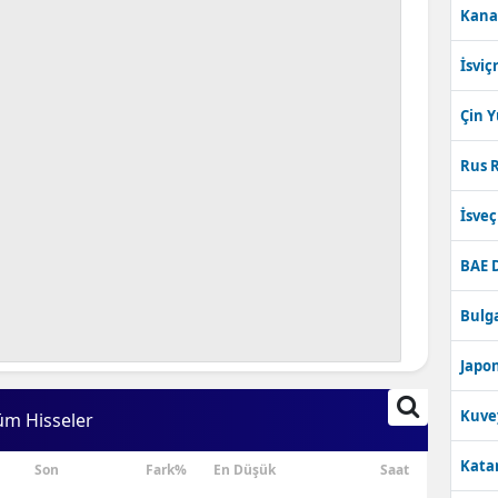
Kana
Bilecik
İsviç
Bingöl
Bitlis
Çin 
Bolu
Rus R
Burdur
İsve
Bursa
BAE 
Çanakkale
Bulga
Çankırı
Japon
Çorum
Kuve
üm Hisseler
Denizli
Katar
Son
Fark%
En Düşük
Saat
Diyarbakır