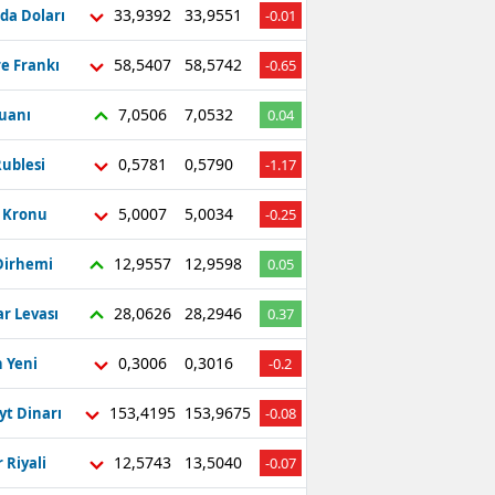
33,9392
33,9551
da Doları
-0.01
58,5407
58,5742
re Frankı
-0.65
7,0506
7,0532
Yuanı
0.04
0,5781
0,5790
ublesi
-1.17
5,0007
5,0034
ç Kronu
-0.25
12,9557
12,9598
Dirhemi
0.05
28,0626
28,2946
r Levası
0.37
0,3006
0,3016
 Yeni
-0.2
153,4195
153,9675
yt Dinarı
-0.08
12,5743
13,5040
 Riyali
-0.07