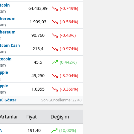
tcoin
64.433,99
(-0.749%)
SDT)
thereum
1.909,03
(-0.564%)
SDT)
thereum
90.760
(-0.43%)
)
tcoin Cash
213,4
(-0.974%)
SDT)
tecoin
45,5
(0.442%)
SDT)
pple
49,250
(-3.204%)
)
pple
1,0355
(-3.369%)
SDT)
ü Göster
Son Güncellenme: 22:40
Artanlar
Fiyat
Değişim
191,40
(10,00%)
A