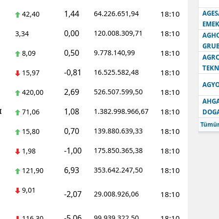
1,44
64.226.651,94
18:10
AGES
42,40
Samsun
EMEK
0,00
120.008.309,71
18:10
3,34
AGH
Siirt
GRU
0,50
9.778.140,99
18:10
8,09
Sinop
AGRO
TEKN
-0,81
16.525.582,48
18:10
15,97
Sivas
AGYO
2,69
526.507.599,50
18:10
420,00
Tekirdağ
AHGA
1,08
I
1.382.998.966,67
18:10
71,06
DOG
Tokat
Tümün
0,70
139.880.639,33
18:10
15,80
Trabzon
-1,00
175.850.365,38
18:10
1,98
Tunceli
6,93
353.642.247,50
18:10
121,90
Şanlıurfa
9,01
-2,07
29.008.926,06
18:10
Uşak
Van
-5,06
99.939.322,50
18:10
116,30