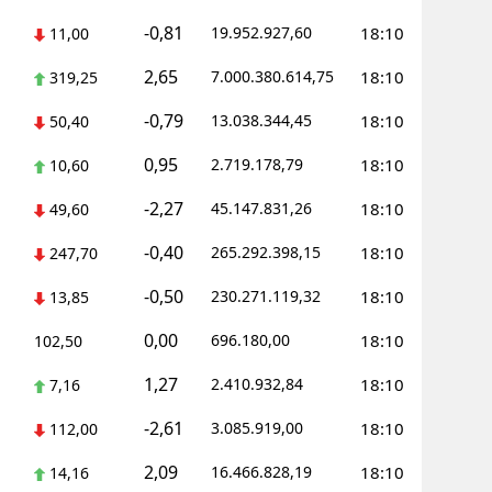
-0,81
19.952.927,60
18:10
11,00
Yalova
2,65
7.000.380.614,75
18:10
319,25
Karabük
-0,79
13.038.344,45
18:10
50,40
Kilis
0,95
2.719.178,79
18:10
10,60
Osmaniye
-2,27
45.147.831,26
18:10
49,60
Düzce
-0,40
265.292.398,15
18:10
247,70
-0,50
230.271.119,32
18:10
13,85
0,00
696.180,00
18:10
102,50
1,27
2.410.932,84
18:10
7,16
-2,61
3.085.919,00
18:10
112,00
2,09
16.466.828,19
18:10
14,16