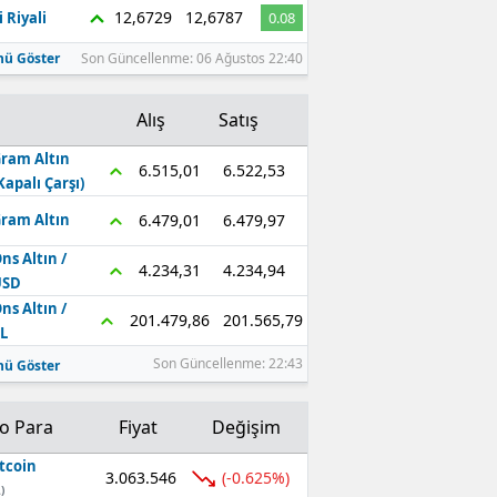
12,6729
12,6787
 Riyali
0.08
ü Göster
Son Güncellenme: 06 Ağustos 22:40
Alış
Satış
ram Altın
6.522,53
6.515,01
Kapalı Çarşı)
6.479,97
6.479,01
ram Altın
ns Altın /
4.234,94
4.234,31
USD
ns Altın /
201.565,79
201.479,86
L
Son Güncellenme: 22:43
ü Göster
to Para
Fiyat
Değişim
tcoin
3.063.546
(-0.625%)
)