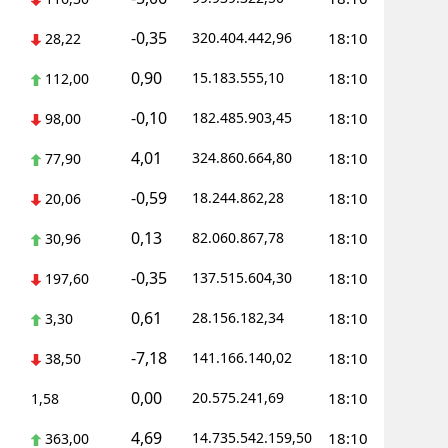
-0,35
Yozgat
320.404.442,96
18:10
28,22
0,90
15.183.555,10
18:10
Zonguldak
112,00
-0,10
182.485.903,45
18:10
98,00
Aksaray
4,01
324.860.664,80
18:10
77,90
Bayburt
-0,59
18.244.862,28
18:10
20,06
Karaman
0,13
82.060.867,78
18:10
30,96
Kırıkkale
-0,35
137.515.604,30
18:10
197,60
Batman
0,61
28.156.182,34
18:10
3,30
Şırnak
-7,18
141.166.140,02
18:10
38,50
Bartın
0,00
20.575.241,69
18:10
1,58
Ardahan
4,69
14.735.542.159,50
18:10
363,00
Iğdır