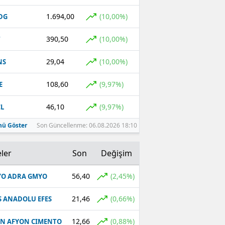
1.694,00
(10,00%)
DG
390,50
(10,00%)
T
29,04
(10,00%)
NS
108,60
(9,97%)
E
46,10
(9,97%)
L
ü Göster
Son Güncellenme: 06.08.2026 18:10
ler
Son
Değişim
56,40
(2,45%)
O ADRA GMYO
21,46
(0,66%)
S ANADOLU EFES
12,66
(0,88%)
N AFYON CIMENTO