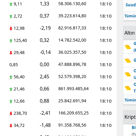
1,33
58.306.130,60
18:10
9,11
Suudi
Edirne
0,37
39.223.614,80
18:10
2,72
Tümün
Elazığ
-2,19
82.916.817,33
18:10
12,98
Altın
Erzincan
0,32
14.782.542,00
18:10
125,40
G
Erzurum
(
-0,14
36.025.357,50
18:10
29,48
Eskişehir
G
0,00
47.888.896,78
18:10
0,85
Gaziantep
O
2,45
52.579.398,20
18:10
56,40
Giresun
O
0,66
861.993.485,64
18:10
21,46
T
Gümüşhane
0,88
Tümün
25.842.691,94
18:10
12,66
Hakkari
-2,41
166.209.655,25
18:10
238,70
Krip
Hatay
-1,48
91.358.768,56
18:10
34,72
Bi
Isparta
(TL