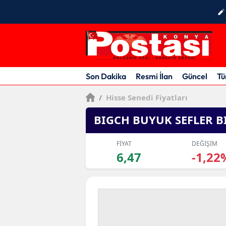
Son Dakika
Resmi İlan
Güncel
Tü
/
Hisse Senedi Fiyatları
BIGCH BUYUK SEFLER B
FİYAT
DEĞİŞİM
6,47
-1,22