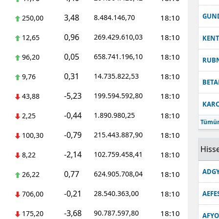
Malatya
GUN
3,48
8.484.146,70
18:10
250,00
Manisa
0,96
269.429.610,03
18:10
12,65
KEN
Kahramanmaraş
0,05
658.741.196,10
18:10
96,20
RUB
Mardin
0,31
14.735.822,53
18:10
9,76
BETA
-5,23
Muğla
199.594.592,80
18:10
43,88
KARC
-0,44
1.890.980,25
18:10
Muş
2,25
Tümün
-0,79
215.443.887,90
18:10
100,30
Nevşehir
Hisse
-2,14
102.759.458,41
18:10
8,22
Niğde
ADGY
0,77
624.905.708,04
18:10
26,22
Ordu
-0,21
28.540.363,00
18:10
706,00
AEFE
Rize
-3,68
90.787.597,80
18:10
175,20
Sakarya
AFYO