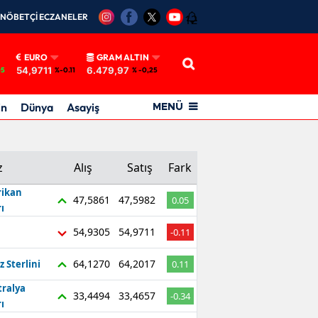
NÖBETÇİ ECZANELER
12
EURO
GRAM ALTIN
54,9711
6.479,97
05
%-0.11
% -0,25
in
Dünya
Asayiş
MENÜ
z
Alış
Satış
Fark
ikan
47,5861
47,5982
0.05
ı
54,9305
54,9711
-0.11
64,1270
64,2017
z Sterlini
0.11
tralya
33,4494
33,4657
-0.34
ı