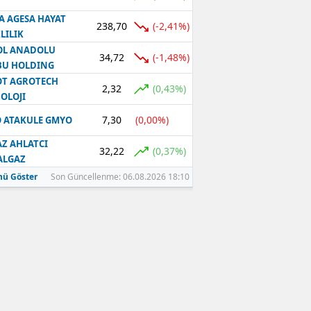
A AGESA HAYAT
238,70
(-2,41%)
LILIK
OL ANADOLU
34,72
(-1,48%)
BU HOLDING
T AGROTECH
2,32
(0,43%)
OLOJI
7,30
(0,00%)
 ATAKULE GMYO
Z AHLATCI
32,22
(0,37%)
ALGAZ
ü Göster
Son Güncellenme: 06.08.2026 18:10