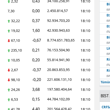
0,43
34.100.258,91
18:10
2,32
Bi
Mersin
(U
0,00
2.450.814,57
18:10
7,30
E
İstanbul
0,37
92.934.703,20
18:10
32,22
(U
E
İzmir
1,60
42.930.943,63
18:10
19,02
(TL
Kars
Bi
-0,67
8.774.651.783,65
18:10
67,10
(U
Kastamonu
Li
0,21
76.153.504,90
18:10
235,10
(U
Kayseri
0,20
Ri
55.814.941,90
18:10
10,05
(TL
Kırklareli
-0,37
20.863.853,95
18:10
2,67
Ri
(U
Kırşehir
-0,20
221.606.131,10
18:10
98,10
Tümün
Kocaeli
3,68
197.580.404,64
18:10
24,26
BIST 
Konya
0,15
44.784.102,09
18:10
6,53
CRFS
Kütahya
4,40
201.564.428,42
18:10
41,78