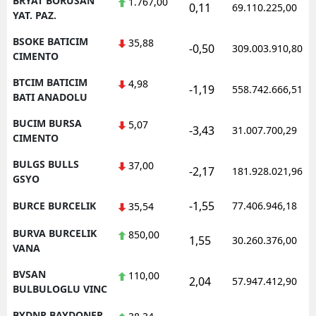
BRYAT BORUSAN
1.767,00
0,11
69.110.225,00
YAT. PAZ.
BSOKE BATICIM
35,88
-0,50
309.003.910,80
CIMENTO
BTCIM BATICIM
4,98
-1,19
558.742.666,51
BATI ANADOLU
BUCIM BURSA
5,07
-3,43
31.007.700,29
CIMENTO
BULGS BULLS
37,00
-2,17
181.928.021,96
GSYO
-1,55
BURCE BURCELIK
77.406.946,18
35,54
BURVA BURCELIK
850,00
1,55
30.260.376,00
VANA
BVSAN
110,00
2,04
57.947.412,90
BULBULOGLU VINC
BYDNR BAYDONER