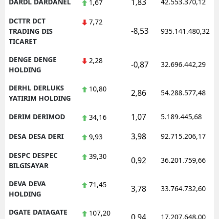
1,83
DARDL DARDANEL
42.553.370,12
1,67
DCTTR DCT
7,72
-8,53
TRADING DIS
935.141.480,32
TICARET
DENGE DENGE
2,28
-0,87
32.696.442,29
HOLDING
DERHL DERLUKS
10,80
2,86
54.288.577,48
YATIRIM HOLDING
1,07
DERIM DERIMOD
5.189.445,68
34,16
3,98
DESA DESA DERI
92.715.206,17
9,93
DESPC DESPEC
39,30
0,92
36.201.759,66
BILGISAYAR
DEVA DEVA
71,45
3,78
33.764.732,60
HOLDING
DGATE DATAGATE
107,20
0,94
17.207.648,00