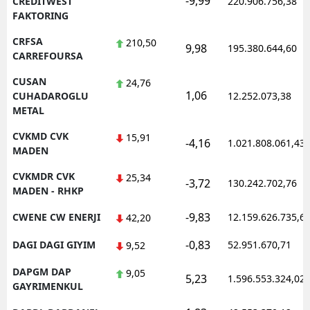
-9,99
CREDITWEST
220.906.756,38
FAKTORING
CRFSA
210,50
9,98
195.380.644,60
CARREFOURSA
CUSAN
24,76
1,06
CUHADAROGLU
12.252.073,38
METAL
CVKMD CVK
15,91
-4,16
1.021.808.061,43
MADEN
CVKMDR CVK
25,34
-3,72
130.242.702,76
MADEN - RHKP
-9,83
CWENE CW ENERJI
12.159.626.735,6
42,20
-0,83
DAGI DAGI GIYIM
52.951.670,71
9,52
DAPGM DAP
9,05
5,23
1.596.553.324,02
GAYRIMENKUL