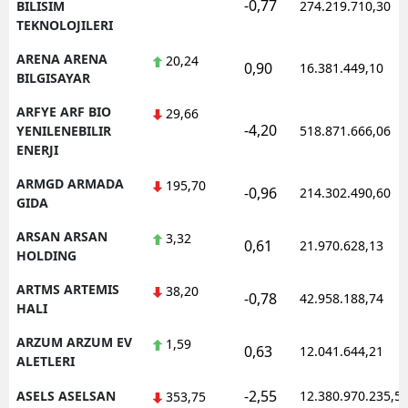
-0,77
BILISIM
274.219.710,30
TEKNOLOJILERI
ARENA ARENA
20,24
0,90
16.381.449,10
BILGISAYAR
ARFYE ARF BIO
29,66
-4,20
YENILENEBILIR
518.871.666,06
ENERJI
ARMGD ARMADA
195,70
-0,96
214.302.490,60
GIDA
ARSAN ARSAN
3,32
0,61
21.970.628,13
HOLDING
ARTMS ARTEMIS
38,20
-0,78
42.958.188,74
HALI
ARZUM ARZUM EV
1,59
0,63
12.041.644,21
ALETLERI
-2,55
ASELS ASELSAN
12.380.970.235,5
353,75