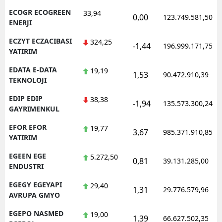
ECOGR ECOGREEN
33,94
0,00
123.749.581,50
ENERJI
ECZYT ECZACIBASI
324,25
-1,44
196.999.171,75
YATIRIM
EDATA E-DATA
19,19
1,53
90.472.910,39
TEKNOLOJI
EDIP EDIP
38,38
-1,94
135.573.300,24
GAYRIMENKUL
EFOR EFOR
19,77
3,67
985.371.910,85
YATIRIM
EGEEN EGE
5.272,50
0,81
39.131.285,00
ENDUSTRI
EGEGY EGEYAPI
29,40
1,31
29.776.579,96
AVRUPA GMYO
EGEPO NASMED
19,00
1,39
66.627.502,35