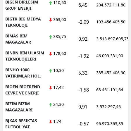
BIGEN BIRLESIM
110,60
6,45
204.572.111,80
GRUP ENERJI
BIGTK BIG MEDYA
363,00
-2,09
103.456.405,50
TEKNOLOJI
BIMAS BIM
385,75
0,92
3.513.897.605,75
MAGAZALAR
BINBN BIN ULASIM
178,60
-1,92
46.099.331,90
TEKNOLOJILERI
BINHO 1000
10,30
5,32
385.452.406,90
YATIRIMLAR HOL.
BIOEN BIOTREND
17,42
-1,58
68.461.191,64
CEVRE VE ENERJI
BIZIM BIZIM
24,30
0,91
3.572.297,46
MAGAZALARI
BJKAS BESIKTAS
1,74
-0,57
96.970.363,89
FUTBOL YAT.