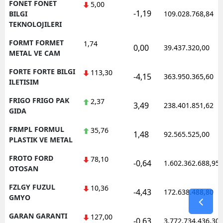
FONET FONET
5,00
-1,19
BILGI
109.028.768,84
TEKNOLOJILERI
FORMT FORMET
1,74
0,00
39.437.320,00
METAL VE CAM
FORTE FORTE BILGI
113,30
-4,15
363.950.365,60
ILETISIM
FRIGO FRIGO PAK
2,37
3,49
238.401.851,62
GIDA
FRMPL FORMUL
35,76
1,48
92.565.525,00
PLASTIK VE METAL
FROTO FORD
78,10
-0,64
1.602.362.688,95
OTOSAN
FZLGY FUZUL
10,36
-4,43
172.638.488,80
GMYO
GARAN GARANTI
127,00
-0,63
3.772.734.436,30