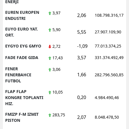
ENERJI
EUREN EUROPEN
3,97
2,06
108.798.316,17
ENDUSTRI
EUYO EURO YAT.
5,90
5,55
27.907.109,90
ORT.
-1,09
EYGYO EYG GMYO
77.013.374,25
2,72
3,57
FADE FADE GIDA
331.374.492,49
17,43
FENER
3,06
1,66
FENERBAHCE
282.796.560,85
FUTBOL
FLAP FLAP
10,05
0,20
KONGRE TOPLANTI
4.984.490,46
HIZ.
FMIZP F-M IZMIT
283,75
2,07
8.048.478,50
PISTON