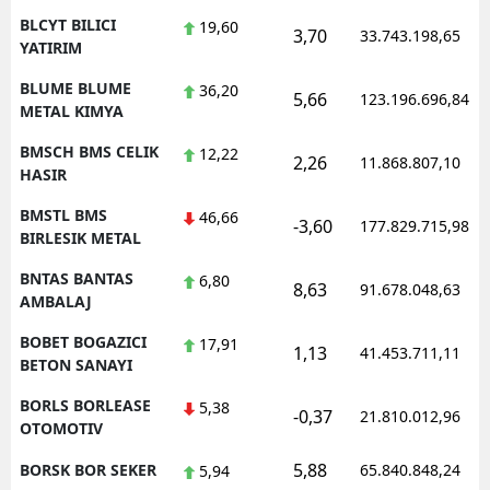
BLCYT BILICI
19,60
3,70
33.743.198,65
YATIRIM
BLUME BLUME
36,20
5,66
123.196.696,84
METAL KIMYA
BMSCH BMS CELIK
12,22
2,26
11.868.807,10
HASIR
BMSTL BMS
46,66
-3,60
177.829.715,98
BIRLESIK METAL
BNTAS BANTAS
6,80
8,63
91.678.048,63
AMBALAJ
BOBET BOGAZICI
17,91
1,13
41.453.711,11
BETON SANAYI
BORLS BORLEASE
5,38
-0,37
21.810.012,96
OTOMOTIV
5,88
BORSK BOR SEKER
65.840.848,24
5,94