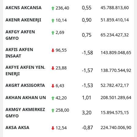
0,55
AKCNS AKCANSA
45.788.813,60
236,40
Malatya
0,90
AKENR AKENERJI
51.859.410,14
10,14
Manisa
AKFGY AKFEN
2,69
0,75
Kahramanmaraş
65.234.427,32
GMYO
Mardin
AKFIS AKFEN
96,55
-1,58
143.809.048,65
INSAAT
Muğla
AKFYE AKFEN YEN.
23,88
-1,57
138.770.544,92
Muş
ENERJI
Nevşehir
-1,53
AKGRT AKSIGORTA
52.782.472,17
6,43
1,01
Niğde
AKHAN AKHAN UN
208.501.289,64
42,20
AKMGY AKMERKEZ
Ordu
258,00
3,20
15.894.575,15
GMYO
Rize
-0,87
AKSA AKSA
224.740.006,90
12,54
Sakarya