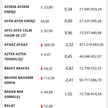
AYDEM AYDEM
23,80
0,34
21.045.453,24
ENERJI
0,00
AYEN AYEN ENERJI
27.525.395,28
34,00
AYES AYES CELIK
32,90
9,96
15.537.490,88
HASIR VE CIT
-2,32
AYGAZ AYGAZ
471.219.693,00
284,50
AZTEK AZTEK
4,47
0,45
43.048.452,97
TEKNOLOJI
-0,82
BAGFS BAGFAS
12.758.532,52
24,32
BAHKM BAHADIR
113,30
-2,41
50.717.086,70
KIMYA
BAKAB BAK
44,68
1,55
15.758.914,54
AMBALAJ
BALAT
72,00