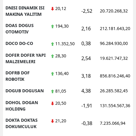
DNISI DINAMIK ISI
20,12
-2,52
20.720.268,32
MAKINA YALITIM
DOAS DOGUS
194,30
2,16
212.181.643,20
OTOMOTIV
0,38
DOCO DO-CO
96.284.930,00
11.352,50
DOFER DOFER YAPI
28,30
2,54
19.621.747,32
MALZEMELERI
DOFRB DOF
136,40
3,18
856.816.246,40
ROBOTIK
4,38
DOGUB DOGUSAN
26.285.582,45
81,05
DOHOL DOGAN
20,50
-1,91
131.554.567,36
HOLDING
DOKTA DOKTAS
21,20
-0,38
7.235.066,94
DOKUMCULUK