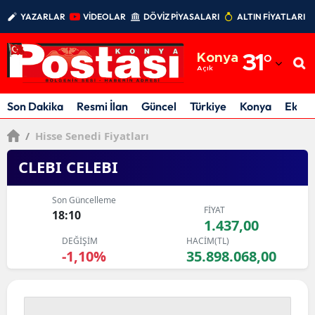
YAZARLAR
VİDEOLAR
DÖVİZ PİYASALARI
ALTIN FİYATLARI
Adana
Konya
31
°
Adıyaman
Açık
Afyonkarahisar
Son Dakika
Resmi İlan
Güncel
Türkiye
Konya
Ekon
Ağrı
/
Hisse Senedi Fiyatları
Amasya
CLEBI CELEBI
Ankara
Son Güncelleme
FİYAT
18:10
Antalya
1.437,00
DEĞİŞİM
HACİM(TL)
Artvin
-1,10%
35.898.068,00
Aydın
Balıkesir