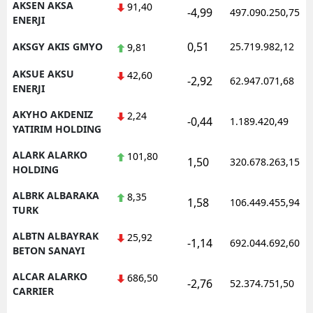
AKSEN AKSA
91,40
-4,99
497.090.250,75
ENERJI
Samsun
0,51
AKSGY AKIS GMYO
25.719.982,12
9,81
Siirt
AKSUE AKSU
42,60
-2,92
62.947.071,68
Sinop
ENERJI
Sivas
AKYHO AKDENIZ
2,24
-0,44
1.189.420,49
YATIRIM HOLDING
Tekirdağ
ALARK ALARKO
101,80
1,50
320.678.263,15
Tokat
HOLDING
ALBRK ALBARAKA
Trabzon
8,35
1,58
106.449.455,94
TURK
Tunceli
ALBTN ALBAYRAK
25,92
-1,14
692.044.692,60
BETON SANAYI
Şanlıurfa
ALCAR ALARKO
686,50
Uşak
-2,76
52.374.751,50
CARRIER
Van