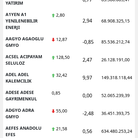
YATIRIM
Edirne
A1YEN A1
2,80
2,94
Elazığ
YENILENEBILIR
68.908.325,15
ENERJI
Erzincan
AAGYO AGAOGLU
12,87
-0,85
85.536.212,74
GMYO
Erzurum
ACSEL ACIPAYAM
128,50
Eskişehir
2,47
26.128.191,00
SELULOZ
Gaziantep
ADEL ADEL
32,42
9,97
149.318.118,44
KALEMCILIK
Giresun
ADESE ADESE
0,85
0,00
52.065.239,39
Gümüşhane
GAYRIMENKUL
Hakkari
ADGYO ADRA
55,00
-2,48
36.451.393,75
GMYO
Hatay
AEFES ANADOLU
21,58
0,56
634.480.253,24
Isparta
EFES