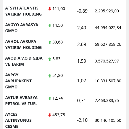
ATSYH ATLANTIS
111,00
-0,89
2.295.929,00
YATIRIM HOLDING
AVGYO AVRASYA
14,50
2,40
44.994.022,34
GMYO
AVHOL AVRUPA
39,68
2,69
69.627.858,26
YATIRIM HOLDING
AVOD A.V.O.D GIDA
3,83
1,59
9.570.527,97
VE TARIM
AVPGY
51,80
1,07
AVRUPAKENT
10.331.507,80
GMYO
AVTUR AVRASYA
12,74
0,71
7.463.383,75
PETROL VE TUR.
AYCES
453,75
-2,10
ALTINYUNUS
30.146.105,50
CESME