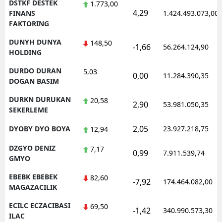
DSTKF DESTEK
1.773,00
4,29
FINANS
1.424.493.073,00
FAKTORING
DUNYH DUNYA
148,50
-1,66
56.264.124,90
HOLDING
DURDO DURAN
5,03
0,00
11.284.390,35
DOGAN BASIM
DURKN DURUKAN
20,58
2,90
53.981.050,35
SEKERLEME
2,05
DYOBY DYO BOYA
23.927.218,75
12,94
DZGYO DENIZ
7,17
0,99
7.911.539,74
GMYO
EBEBK EBEBEK
82,60
-7,92
174.464.082,00
MAGAZACILIK
ECILC ECZACIBASI
69,50
-1,42
340.990.573,30
ILAC