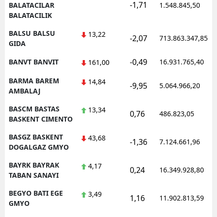
-1,71
BALATACILAR
1.548.845,50
BALATACILIK
BALSU BALSU
13,22
-2,07
713.863.347,85
GIDA
-0,49
BANVT BANVIT
16.931.765,40
161,00
BARMA BAREM
14,84
-9,95
5.064.966,20
AMBALAJ
BASCM BASTAS
13,34
0,76
486.823,05
BASKENT CIMENTO
BASGZ BASKENT
43,68
-1,36
7.124.661,96
DOGALGAZ GMYO
BAYRK BAYRAK
4,17
0,24
16.349.928,80
TABAN SANAYI
BEGYO BATI EGE
3,49
1,16
11.902.813,59
GMYO