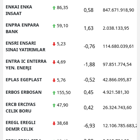
ENKAI ENKA
86,35
0,58
847.671.918,90
INSAAT
ENPRA ENPARA
59,10
1,63
2.038.133,95
BANK
ENSRI ENSARI
5,23
-0,76
114.680.039,61
SINAI YATIRIMLAR
ENTRA IC ENTERRA
4,69
-1,88
97.851.774,54
YEN. ENERJI
-0,52
EPLAS EGEPLAST
42.866.095,87
5,76
0,45
ERBOS ERBOSAN
4.921.581,30
155,50
ERCB ERCIYAS
47,90
0,42
26.324.743,60
CELIK BORU
EREGL EREGLI
38,68
-6,93
12.106.785.683,2
DEMIR CELIK