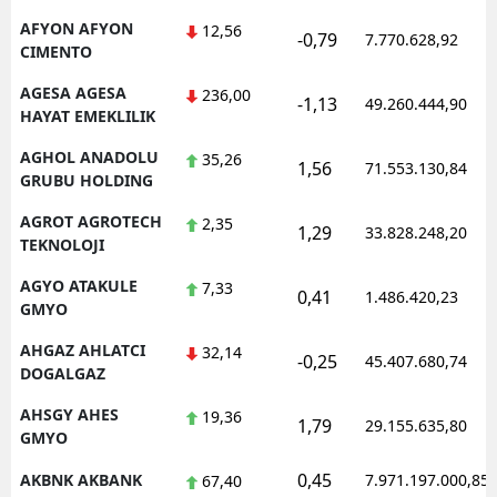
AFYON AFYON
12,56
Mersin
-0,79
7.770.628,92
CIMENTO
İstanbul
AGESA AGESA
236,00
-1,13
49.260.444,90
HAYAT EMEKLILIK
İzmir
AGHOL ANADOLU
35,26
1,56
Kars
71.553.130,84
GRUBU HOLDING
Kastamonu
AGROT AGROTECH
2,35
1,29
33.828.248,20
TEKNOLOJI
Kayseri
AGYO ATAKULE
7,33
0,41
1.486.420,23
Kırklareli
GMYO
Kırşehir
AHGAZ AHLATCI
32,14
-0,25
45.407.680,74
DOGALGAZ
Kocaeli
AHSGY AHES
19,36
1,79
29.155.635,80
GMYO
Konya
0,45
AKBNK AKBANK
7.971.197.000,85
67,40
Kütahya