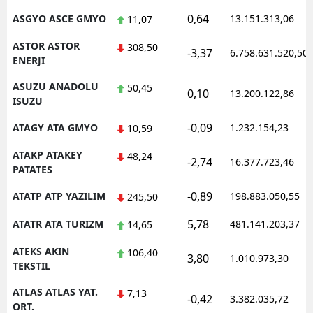
0,64
ASGYO ASCE GMYO
13.151.313,06
11,07
ASTOR ASTOR
308,50
-3,37
6.758.631.520,50
ENERJI
ASUZU ANADOLU
50,45
0,10
13.200.122,86
ISUZU
-0,09
ATAGY ATA GMYO
1.232.154,23
10,59
ATAKP ATAKEY
48,24
-2,74
16.377.723,46
PATATES
-0,89
ATATP ATP YAZILIM
198.883.050,55
245,50
5,78
ATATR ATA TURIZM
481.141.203,37
14,65
ATEKS AKIN
106,40
3,80
1.010.973,30
TEKSTIL
ATLAS ATLAS YAT.
7,13
-0,42
3.382.035,72
ORT.