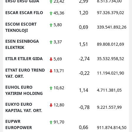
2,99
ERSU ERSU GIDA
8.513.734,00
23,42
1,20
ESCAR ESCAR FILO
97.326.379,02
45,36
ESCOM ESCORT
5,80
0,69
339.541.892,26
TEKNOLOJI
ESEN ESENBOGA
3,37
1,51
89.808.012,69
ELEKTRIK
-2,74
ETILR ETILER GIDA
35.532.958,52
5,69
ETYAT EURO TREND
13,71
-0,22
11.194.021,90
YAT. ORT.
EUHOL EURO
10,62
1,14
4.711.381,05
YATIRIM HOLDING
EUKYO EURO
12,80
-0,78
9.221.557,99
KAPITAL YAT. ORT.
EUPWR
91,70
0,66
EUROPOWER
911.874.814,50