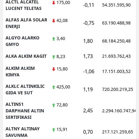
ALCTL ALCATEL
175,00
-0,11
54.351.595,90
LUCENT TELETAS
Yozgat
ALFAS ALFA SOLAR
42,08
-0,75
63.190.488,98
Zonguldak
ENERJI
Aksaray
ALGYO ALARKO
3,40
1,80
68.184.250,48
GMYO
Bayburt
1,73
ALKA ALKIM KAGIT
21.693.762,43
8,23
Karaman
ALKIM ALKIM
15,80
-1,06
17.151.003,52
KIMYA
Kırıkkale
ALKLC ALTINKILIC
425,00
Batman
1,19
720.200.219,25
GIDA VE SUT
Şırnak
ALTINS1
72,80
2,45
DARPHANE ALTIN
2.294.160.747,94
Bartın
SERTIFIKASI
Ardahan
ALTNY ALTINAY
15,91
0,70
217.121.259,65
SAVUNMA
Iğdır