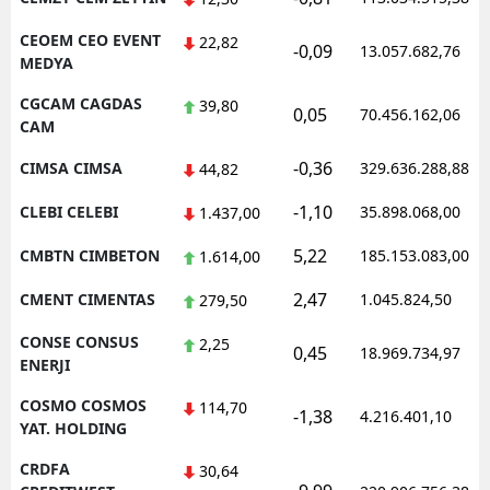
CEOEM CEO EVENT
22,82
-0,09
13.057.682,76
MEDYA
CGCAM CAGDAS
39,80
0,05
70.456.162,06
CAM
-0,36
CIMSA CIMSA
329.636.288,88
44,82
-1,10
CLEBI CELEBI
35.898.068,00
1.437,00
5,22
CMBTN CIMBETON
185.153.083,00
1.614,00
2,47
CMENT CIMENTAS
1.045.824,50
279,50
CONSE CONSUS
2,25
0,45
18.969.734,97
ENERJI
COSMO COSMOS
114,70
-1,38
4.216.401,10
YAT. HOLDING
CRDFA
30,64