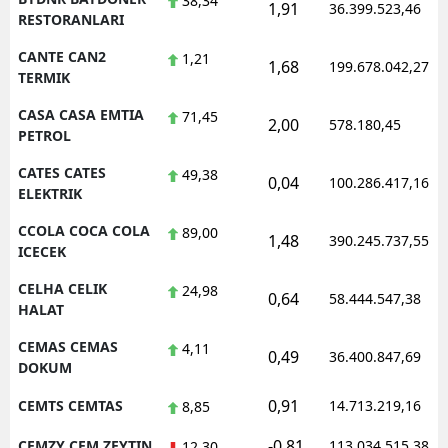
38,34
1,91
36.399.523,46
RESTORANLARI
CANTE CAN2
1,21
1,68
199.678.042,27
TERMIK
CASA CASA EMTIA
71,45
2,00
578.180,45
PETROL
CATES CATES
49,38
0,04
100.286.417,16
ELEKTRIK
CCOLA COCA COLA
89,00
1,48
390.245.737,55
ICECEK
CELHA CELIK
24,98
0,64
58.444.547,38
HALAT
CEMAS CEMAS
4,11
0,49
36.400.847,69
DOKUM
0,91
CEMTS CEMTAS
14.713.219,16
8,85
-0,81
CEMZY CEM ZEYTIN
113.034.515,38
12,30