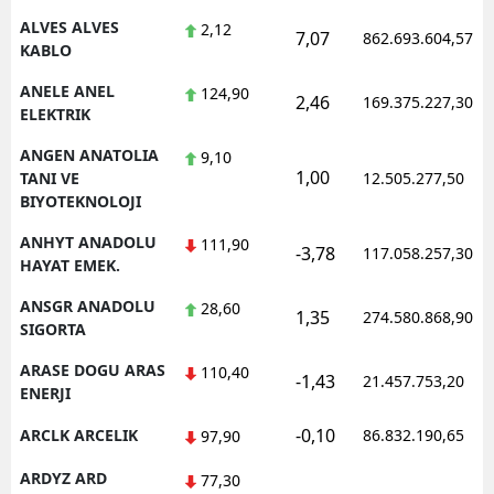
ALVES ALVES
2,12
7,07
862.693.604,57
Yalova
KABLO
Karabük
ANELE ANEL
124,90
2,46
169.375.227,30
ELEKTRIK
Kilis
ANGEN ANATOLIA
9,10
1,00
TANI VE
12.505.277,50
Osmaniye
BIYOTEKNOLOJI
Düzce
ANHYT ANADOLU
111,90
-3,78
117.058.257,30
HAYAT EMEK.
ANSGR ANADOLU
28,60
1,35
274.580.868,90
SIGORTA
ARASE DOGU ARAS
110,40
-1,43
21.457.753,20
ENERJI
-0,10
ARCLK ARCELIK
86.832.190,65
97,90
ARDYZ ARD
77,30