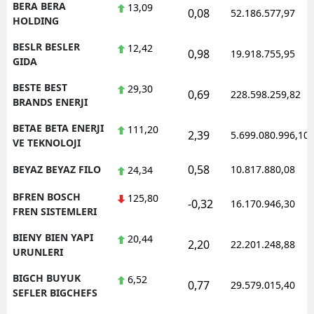
BERA BERA
13,09
0,08
52.186.577,97
HOLDING
BESLR BESLER
12,42
0,98
19.918.755,95
GIDA
BESTE BEST
29,30
0,69
228.598.259,82
BRANDS ENERJI
BETAE BETA ENERJI
111,20
2,39
5.699.080.996,10
VE TEKNOLOJI
0,58
BEYAZ BEYAZ FILO
10.817.880,08
24,34
BFREN BOSCH
125,80
-0,32
16.170.946,30
FREN SISTEMLERI
BIENY BIEN YAPI
20,44
2,20
22.201.248,88
URUNLERI
BIGCH BUYUK
6,52
0,77
29.579.015,40
SEFLER BIGCHEFS