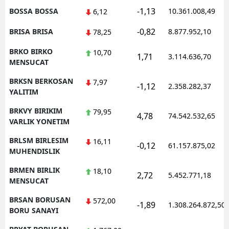
-1,13
BOSSA BOSSA
10.361.008,49
6,12
-0,82
BRISA BRISA
8.877.952,10
78,25
BRKO BIRKO
10,70
1,71
3.114.636,70
MENSUCAT
BRKSN BERKOSAN
7,97
-1,12
2.358.282,37
YALITIM
BRKVY BIRIKIM
79,95
4,78
74.542.532,65
VARLIK YONETIM
BRLSM BIRLESIM
16,11
-0,12
61.157.875,02
MUHENDISLIK
BRMEN BIRLIK
18,10
2,72
5.452.771,18
MENSUCAT
BRSAN BORUSAN
572,00
-1,89
1.308.264.872,50
BORU SANAYI