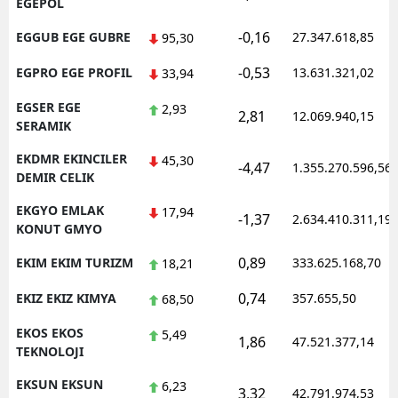
EGEPOL
-0,16
EGGUB EGE GUBRE
27.347.618,85
95,30
-0,53
EGPRO EGE PROFIL
13.631.321,02
33,94
EGSER EGE
2,93
2,81
12.069.940,15
SERAMIK
EKDMR EKINCILER
45,30
-4,47
1.355.270.596,56
DEMIR CELIK
EKGYO EMLAK
17,94
-1,37
2.634.410.311,19
KONUT GMYO
0,89
EKIM EKIM TURIZM
333.625.168,70
18,21
0,74
EKIZ EKIZ KIMYA
357.655,50
68,50
EKOS EKOS
5,49
1,86
47.521.377,14
TEKNOLOJI
EKSUN EKSUN
6,23
3,32
42.791.974,53