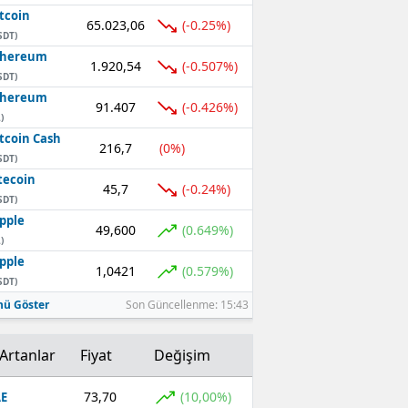
tcoin
65.023,06
(-0.25%)
SDT)
thereum
1.920,54
(-0.507%)
SDT)
thereum
91.407
(-0.426%)
)
tcoin Cash
216,7
(0%)
SDT)
tecoin
45,7
(-0.24%)
SDT)
pple
49,600
(0.649%)
)
pple
1,0421
(0.579%)
SDT)
ü Göster
Son Güncellenme: 15:43
Artanlar
Fiyat
Değişim
73,70
(10,00%)
E