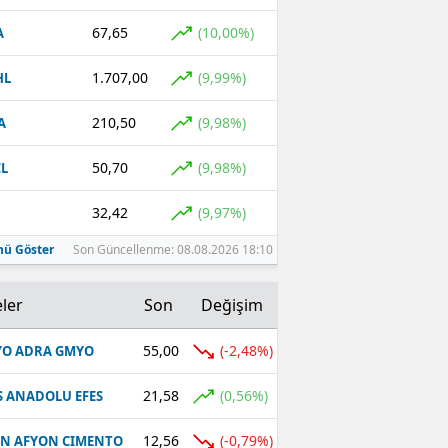
67,65
(10,00%)
A
1.707,00
(9,99%)
HL
210,50
(9,98%)
A
50,70
(9,98%)
L
32,42
(9,97%)
ü Göster
Son Güncellenme: 08.08.2026 18:10
ler
Son
Değişim
55,00
(-2,48%)
O ADRA GMYO
21,58
(0,56%)
S ANADOLU EFES
12,56
(-0,79%)
N AFYON CIMENTO