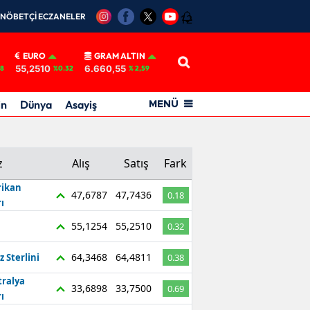
NÖBETÇİ ECZANELER
12
EURO
GRAM ALTIN
55,2510
6.660,55
18
%0.32
% 2,59
in
Dünya
Asayiş
MENÜ
z
Alış
Satış
Fark
ikan
47,6787
47,7436
0.18
ı
55,1254
55,2510
0.32
64,3468
64,4811
z Sterlini
0.38
tralya
33,6898
33,7500
0.69
ı