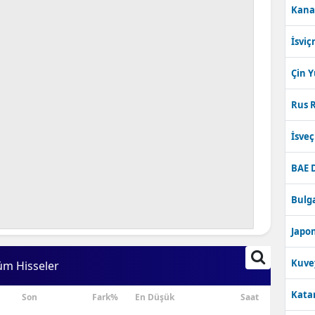
Kana
Bilecik
İsviç
Bingöl
Bitlis
Çin 
Bolu
Rus R
Burdur
İsve
Bursa
BAE 
Çanakkale
Bulga
Çankırı
Japon
Çorum
Kuve
üm Hisseler
Denizli
Katar
Son
Fark%
En Düşük
Saat
Diyarbakır