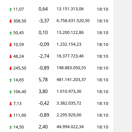
0,64
13.151.313,06
18:10
11,07
Yalova
-3,37
6.758.631.520,50
18:10
308,50
Karabük
0,10
13.200.122,86
18:10
50,45
Kilis
-0,09
1.232.154,23
18:10
10,59
Osmaniye
-2,74
16.377.723,46
18:10
48,24
Düzce
-0,89
198.883.050,55
18:10
245,50
5,78
481.141.203,37
18:10
14,65
3,80
1.010.973,30
18:10
106,40
-0,42
3.382.035,72
18:10
7,13
-0,89
2.295.929,00
18:10
111,00
2,40
44.994.022,34
18:10
14,50