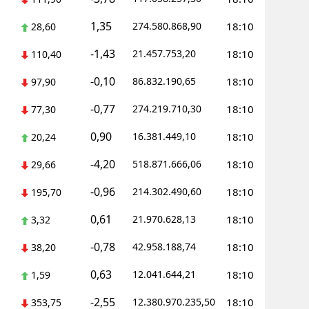
1,35
Yozgat
274.580.868,90
18:10
28,60
-1,43
21.457.753,20
18:10
Zonguldak
110,40
-0,10
86.832.190,65
18:10
97,90
Aksaray
-0,77
274.219.710,30
18:10
77,30
Bayburt
0,90
16.381.449,10
18:10
20,24
Karaman
-4,20
518.871.666,06
18:10
29,66
Kırıkkale
-0,96
214.302.490,60
18:10
195,70
Batman
0,61
21.970.628,13
18:10
3,32
Şırnak
-0,78
42.958.188,74
18:10
38,20
Bartın
0,63
12.041.644,21
18:10
1,59
Ardahan
-2,55
12.380.970.235,50
18:10
353,75
Iğdır