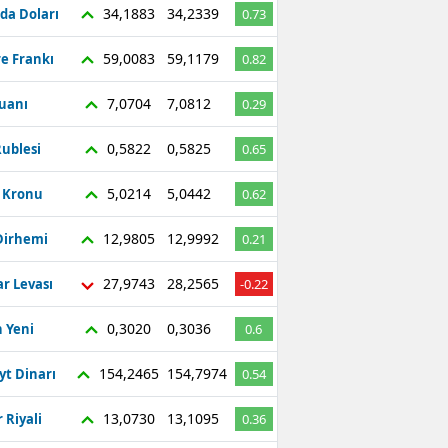
34,1883
34,2339
da Doları
0.73
59,0083
59,1179
re Frankı
0.82
7,0704
7,0812
Yuanı
0.29
0,5822
0,5825
ublesi
0.65
5,0214
5,0442
ç Kronu
0.62
12,9805
12,9992
Dirhemi
0.21
27,9743
28,2565
r Levası
-0.22
0,3020
0,3036
 Yeni
0.6
154,2465
154,7974
yt Dinarı
0.54
13,0730
13,1095
 Riyali
0.36