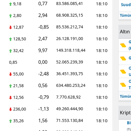
0,77
83.586.085,41
18:10
9,18
Suudi
Edirne
2,94
68.908.325,15
18:10
2,80
Tümün
Elazığ
-0,85
85.536.212,74
18:10
12,87
Altın
Erzincan
2,47
26.128.191,00
18:10
128,50
G
Erzurum
(
9,97
149.318.118,44
18:10
32,42
Eskişehir
G
0,00
52.065.239,39
18:10
0,85
Gaziantep
O
-2,48
36.451.393,75
18:10
55,00
Giresun
O
0,56
634.480.253,24
18:10
21,58
T
Gümüşhane
-0,79
Tümün
7.770.628,92
18:10
12,56
Hakkari
-1,13
49.260.444,90
18:10
236,00
Krip
Hatay
1,56
71.553.130,84
18:10
35,26
Bi
Isparta
(TL