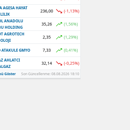
A AGESA HAYAT
236,00
(-1,13%)
LILIK
OL ANADOLU
35,26
(1,56%)
BU HOLDING
T AGROTECH
2,35
(1,29%)
OLOJI
7,33
(0,41%)
 ATAKULE GMYO
Z AHLATCI
32,14
(-0,25%)
ALGAZ
ü Göster
Son Güncellenme: 08.08.2026 18:10