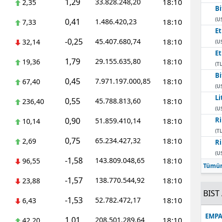
1,29
33.828.248,20
18:10
2,35
Bi
Mersin
(U
0,41
1.486.420,23
18:10
7,33
E
İstanbul
-0,25
45.407.680,74
18:10
32,14
(U
E
İzmir
1,79
29.155.635,80
18:10
19,36
(TL
Kars
Bi
0,45
7.971.197.000,85
18:10
67,40
(U
Kastamonu
Li
0,55
45.788.813,60
18:10
236,40
(U
Kayseri
0,90
Ri
51.859.410,14
18:10
10,14
(TL
Kırklareli
0,75
65.234.427,32
18:10
2,69
Ri
(U
Kırşehir
-1,58
143.809.048,65
18:10
96,55
Tümün
Kocaeli
-1,57
138.770.544,92
18:10
23,88
BIST 
Konya
-1,53
52.782.472,17
18:10
6,43
EMPA
Kütahya
1,01
208.501.289,64
18:10
42,20