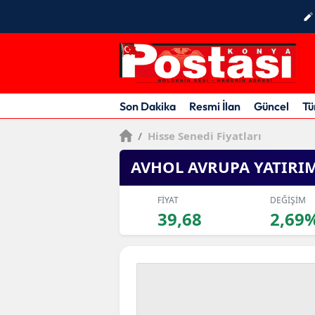
Son Dakika
Resmi İlan
Güncel
Tü
/
Hisse Senedi Fiyatları
AVHOL AVRUPA YATIRI
FİYAT
DEĞİŞİM
39,68
2,69