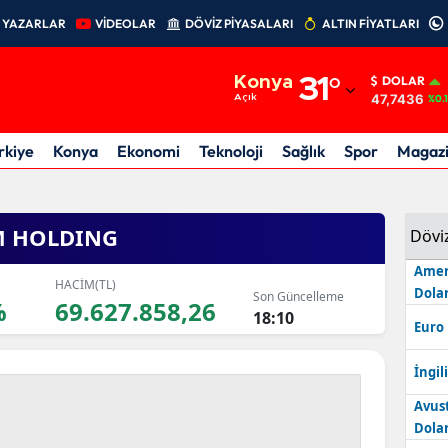
YAZARLAR
VİDEOLAR
DÖVİZ PİYASALARI
ALTIN FİYATLARI
Adana
Konya
31
°
DOLAR
Adıyaman
47,7436
Açık
%0.
Afyonkarahisar
rkiye
Konya
Ekonomi
Teknoloji
Sağlık
Spor
Magaz
Ağrı
Amasya
M HOLDING
Dövi
Ankara
Amer
HACİM(TL)
Dolar
Son Güncelleme
%
69.627.858,26
Antalya
18:10
Euro
Artvin
İngili
Aydın
Avus
Dolar
Balıkesir