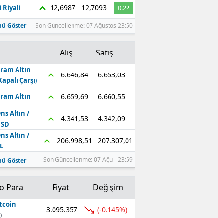
12,6987
12,7093
 Riyali
0.22
ü Göster
Son Güncellenme: 07 Ağustos 23:50
Alış
Satış
ram Altın
6.653,03
6.646,84
Kapalı Çarşı)
6.660,55
6.659,69
ram Altın
ns Altın /
4.342,09
4.341,53
USD
ns Altın /
207.307,01
206.998,51
L
Son Güncellenme: 07 Ağu - 23:59
ü Göster
to Para
Fiyat
Değişim
tcoin
3.095.357
(-0.145%)
)