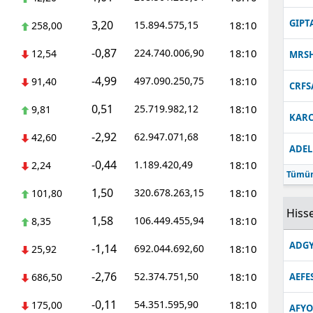
Malatya
GIPT
3,20
15.894.575,15
18:10
258,00
Manisa
-0,87
224.740.006,90
18:10
12,54
MRS
Kahramanmaraş
-4,99
497.090.250,75
18:10
91,40
CRFS
Mardin
0,51
25.719.982,12
18:10
9,81
KARC
-2,92
Muğla
62.947.071,68
18:10
42,60
ADEL
-0,44
1.189.420,49
18:10
Muş
2,24
Tümün
1,50
320.678.263,15
18:10
101,80
Nevşehir
Hisse
1,58
106.449.455,94
18:10
8,35
Niğde
ADGY
-1,14
692.044.692,60
18:10
25,92
Ordu
-2,76
52.374.751,50
18:10
686,50
AEFE
Rize
-0,11
54.351.595,90
18:10
175,00
Sakarya
AFYO