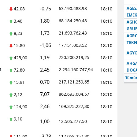
-0,75
63.190.488,98
18:10
AGES
42,08
Samsun
EMEK
1,80
68.184.250,48
18:10
3,40
AGH
Siirt
GRU
1,73
21.693.762,43
18:10
8,23
Sinop
AGRO
TEKN
-1,06
17.151.003,52
18:10
15,80
Sivas
AGYO
1,19
720.200.219,25
18:10
425,00
Tekirdağ
AHGA
2,45
I
2.294.160.747,94
18:10
72,80
DOG
Tokat
Tümün
0,70
217.121.259,65
18:10
15,91
Trabzon
7,07
862.693.604,57
18:10
2,12
Tunceli
2,46
169.375.227,30
18:10
124,90
Şanlıurfa
9,10
1,00
12.505.277,50
18:10
Uşak
Van
-3,78
117.058.257,30
18:10
111,90