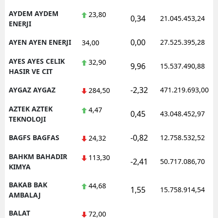
AYDEM AYDEM
23,80
0,34
21.045.453,24
ENERJI
0,00
AYEN AYEN ENERJI
27.525.395,28
34,00
AYES AYES CELIK
32,90
9,96
15.537.490,88
HASIR VE CIT
-2,32
AYGAZ AYGAZ
471.219.693,00
284,50
AZTEK AZTEK
4,47
0,45
43.048.452,97
TEKNOLOJI
-0,82
BAGFS BAGFAS
12.758.532,52
24,32
BAHKM BAHADIR
113,30
-2,41
50.717.086,70
KIMYA
BAKAB BAK
44,68
1,55
15.758.914,54
AMBALAJ
BALAT
72,00