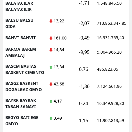
-1,71
BALATACILAR
1.548.845,50
BALATACILIK
BALSU BALSU
13,22
-2,07
713.863.347,85
GIDA
-0,49
BANVT BANVIT
16.931.765,40
161,00
BARMA BAREM
14,84
-9,95
5.064.966,20
AMBALAJ
BASCM BASTAS
13,34
0,76
486.823,05
BASKENT CIMENTO
BASGZ BASKENT
43,68
-1,36
7.124.661,96
DOGALGAZ GMYO
BAYRK BAYRAK
4,17
0,24
16.349.928,80
TABAN SANAYI
BEGYO BATI EGE
3,49
1,16
11.902.813,59
GMYO