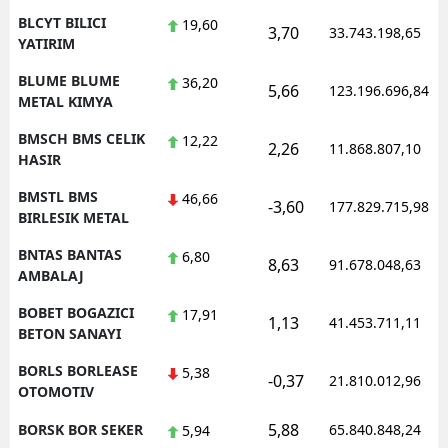
BLCYT BILICI
19,60
3,70
33.743.198,65
YATIRIM
BLUME BLUME
36,20
5,66
123.196.696,84
METAL KIMYA
BMSCH BMS CELIK
12,22
2,26
11.868.807,10
HASIR
BMSTL BMS
46,66
-3,60
177.829.715,98
BIRLESIK METAL
BNTAS BANTAS
6,80
8,63
91.678.048,63
AMBALAJ
BOBET BOGAZICI
17,91
1,13
41.453.711,11
BETON SANAYI
BORLS BORLEASE
5,38
-0,37
21.810.012,96
OTOMOTIV
5,88
BORSK BOR SEKER
65.840.848,24
5,94