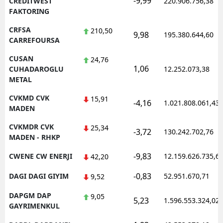
-9,99
CREDITWEST
220.906.756,38
FAKTORING
CRFSA
210,50
9,98
195.380.644,60
CARREFOURSA
CUSAN
24,76
1,06
CUHADAROGLU
12.252.073,38
METAL
CVKMD CVK
15,91
-4,16
1.021.808.061,43
MADEN
CVKMDR CVK
25,34
-3,72
130.242.702,76
MADEN - RHKP
-9,83
CWENE CW ENERJI
12.159.626.735,6
42,20
-0,83
DAGI DAGI GIYIM
52.951.670,71
9,52
DAPGM DAP
9,05
5,23
1.596.553.324,02
GAYRIMENKUL