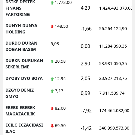
DSTKF DESTEK
1.773,00
4,29
FINANS
1.424.493.073,00
FAKTORING
DUNYH DUNYA
148,50
-1,66
56.264.124,90
HOLDING
DURDO DURAN
5,03
0,00
11.284.390,35
DOGAN BASIM
DURKN DURUKAN
20,58
2,90
53.981.050,35
SEKERLEME
2,05
DYOBY DYO BOYA
23.927.218,75
12,94
DZGYO DENIZ
7,17
0,99
7.911.539,74
GMYO
EBEBK EBEBEK
82,60
-7,92
174.464.082,00
MAGAZACILIK
ECILC ECZACIBASI
69,50
-1,42
340.990.573,30
ILAC