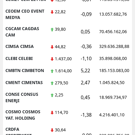
CEOEM CEO EVENT
22,82
-0,09
13.057.682,76
MEDYA
CGCAM CAGDAS
39,80
0,05
70.456.162,06
CAM
-0,36
CIMSA CIMSA
329.636.288,88
44,82
-1,10
CLEBI CELEBI
35.898.068,00
1.437,00
5,22
CMBTN CIMBETON
185.153.083,00
1.614,00
2,47
CMENT CIMENTAS
1.045.824,50
279,50
CONSE CONSUS
2,25
0,45
18.969.734,97
ENERJI
COSMO COSMOS
114,70
-1,38
4.216.401,10
YAT. HOLDING
CRDFA
30,64