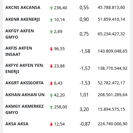
0,55
AKCNS AKCANSA
45.788.813,60
236,40
Malatya
0,90
AKENR AKENERJI
51.859.410,14
10,14
Manisa
AKFGY AKFEN
2,69
0,75
Kahramanmaraş
65.234.427,32
GMYO
Mardin
AKFIS AKFEN
96,55
-1,58
143.809.048,65
INSAAT
Muğla
AKFYE AKFEN YEN.
23,88
-1,57
138.770.544,92
Muş
ENERJI
Nevşehir
-1,53
AKGRT AKSIGORTA
52.782.472,17
6,43
1,01
Niğde
AKHAN AKHAN UN
208.501.289,64
42,20
AKMGY AKMERKEZ
Ordu
258,00
3,20
15.894.575,15
GMYO
Rize
-0,87
AKSA AKSA
224.740.006,90
12,54
Sakarya