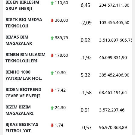
BIGEN BIRLESIM
110,60
6,45
204.572.111,80
GRUP ENERJI
BIGTK BIG MEDYA
363,00
-2,09
103.456.405,50
TEKNOLOJI
BIMAS BIM
385,75
0,92
3.513.897.605,75
MAGAZALAR
BINBN BIN ULASIM
178,60
-1,92
46.099.331,90
TEKNOLOJILERI
BINHO 1000
10,30
5,32
385.452.406,90
YATIRIMLAR HOL.
BIOEN BIOTREND
17,42
-1,58
68.461.191,64
CEVRE VE ENERJI
BIZIM BIZIM
24,30
0,91
3.572.297,46
MAGAZALARI
BJKAS BESIKTAS
1,74
-0,57
96.970.363,89
FUTBOL YAT.