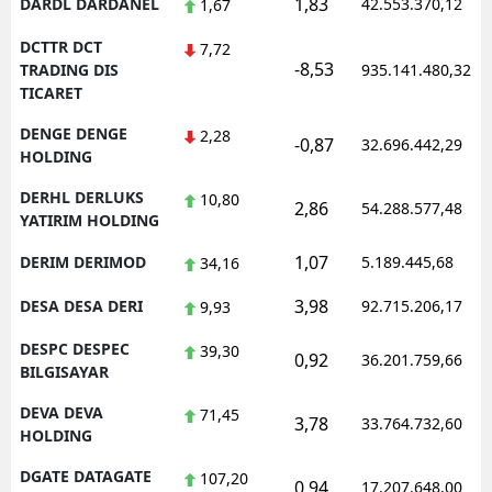
1,83
DARDL DARDANEL
42.553.370,12
1,67
DCTTR DCT
7,72
-8,53
TRADING DIS
935.141.480,32
TICARET
DENGE DENGE
2,28
-0,87
32.696.442,29
HOLDING
DERHL DERLUKS
10,80
2,86
54.288.577,48
YATIRIM HOLDING
1,07
DERIM DERIMOD
5.189.445,68
34,16
3,98
DESA DESA DERI
92.715.206,17
9,93
DESPC DESPEC
39,30
0,92
36.201.759,66
BILGISAYAR
DEVA DEVA
71,45
3,78
33.764.732,60
HOLDING
DGATE DATAGATE
107,20
0,94
17.207.648,00