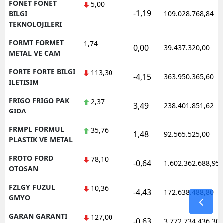
FONET FONET
5,00
-1,19
BILGI
109.028.768,84
TEKNOLOJILERI
FORMT FORMET
1,74
0,00
39.437.320,00
METAL VE CAM
FORTE FORTE BILGI
113,30
-4,15
363.950.365,60
ILETISIM
FRIGO FRIGO PAK
2,37
3,49
238.401.851,62
GIDA
FRMPL FORMUL
35,76
1,48
92.565.525,00
PLASTIK VE METAL
FROTO FORD
78,10
-0,64
1.602.362.688,95
OTOSAN
FZLGY FUZUL
10,36
-4,43
172.638.488,80
GMYO
GARAN GARANTI
127,00
-0,63
3.772.734.436,30