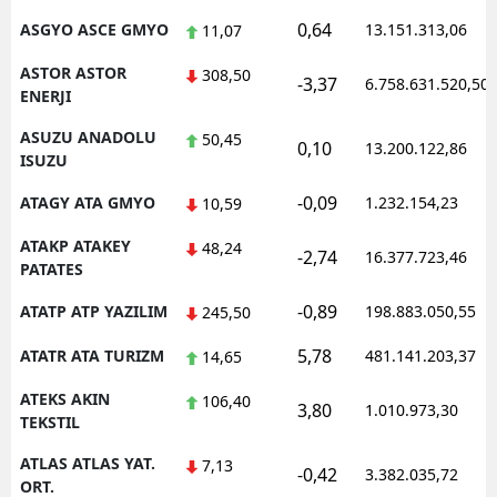
0,64
ASGYO ASCE GMYO
13.151.313,06
11,07
ASTOR ASTOR
308,50
-3,37
6.758.631.520,50
ENERJI
ASUZU ANADOLU
50,45
0,10
13.200.122,86
ISUZU
-0,09
ATAGY ATA GMYO
1.232.154,23
10,59
ATAKP ATAKEY
48,24
-2,74
16.377.723,46
PATATES
-0,89
ATATP ATP YAZILIM
198.883.050,55
245,50
5,78
ATATR ATA TURIZM
481.141.203,37
14,65
ATEKS AKIN
106,40
3,80
1.010.973,30
TEKSTIL
ATLAS ATLAS YAT.
7,13
-0,42
3.382.035,72
ORT.