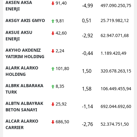
AKSEN AKSA
91,40
-4,99
497.090.250,75
ENERJI
Samsun
0,51
AKSGY AKIS GMYO
25.719.982,12
9,81
Siirt
AKSUE AKSU
42,60
-2,92
62.947.071,68
Sinop
ENERJI
Sivas
AKYHO AKDENIZ
2,24
-0,44
1.189.420,49
YATIRIM HOLDING
Tekirdağ
ALARK ALARKO
101,80
1,50
320.678.263,15
Tokat
HOLDING
ALBRK ALBARAKA
Trabzon
8,35
1,58
106.449.455,94
TURK
Tunceli
ALBTN ALBAYRAK
25,92
-1,14
692.044.692,60
BETON SANAYI
Şanlıurfa
ALCAR ALARKO
686,50
Uşak
-2,76
52.374.751,50
CARRIER
Van