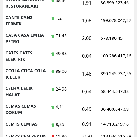
38,34
1,91
36.399.523,46
RESTORANLARI
CANTE CAN2
1,21
1,68
199.678.042,27
TERMIK
CASA CASA EMTIA
71,45
2,00
578.180,45
PETROL
CATES CATES
49,38
0,04
100.286.417,16
ELEKTRIK
CCOLA COCA COLA
89,00
1,48
390.245.737,55
ICECEK
CELHA CELIK
24,98
0,64
58.444.547,38
HALAT
CEMAS CEMAS
4,11
0,49
36.400.847,69
DOKUM
0,91
CEMTS CEMTAS
14.713.219,16
8,85
-0,81
CEMZY CEM ZEYTIN
113.034.515,38
12,30