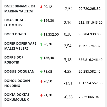
DNISI DINAMIK ISI
20,12
-2,52
20.720.268,32
MAKINA YALITIM
DOAS DOGUS
194,30
2,16
212.181.643,20
OTOMOTIV
0,38
DOCO DO-CO
96.284.930,00
11.352,50
DOFER DOFER YAPI
28,30
2,54
19.621.747,32
MALZEMELERI
DOFRB DOF
136,40
3,18
856.816.246,40
ROBOTIK
4,38
DOGUB DOGUSAN
26.285.582,45
81,05
DOHOL DOGAN
20,50
-1,91
131.554.567,36
HOLDING
DOKTA DOKTAS
21,20
-0,38
7.235.066,94
DOKUMCULUK