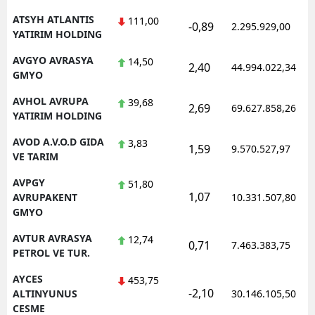
ATSYH ATLANTIS
111,00
-0,89
2.295.929,00
YATIRIM HOLDING
AVGYO AVRASYA
14,50
2,40
44.994.022,34
GMYO
AVHOL AVRUPA
39,68
2,69
69.627.858,26
YATIRIM HOLDING
AVOD A.V.O.D GIDA
3,83
1,59
9.570.527,97
VE TARIM
AVPGY
51,80
1,07
AVRUPAKENT
10.331.507,80
GMYO
AVTUR AVRASYA
12,74
0,71
7.463.383,75
PETROL VE TUR.
AYCES
453,75
-2,10
ALTINYUNUS
30.146.105,50
CESME