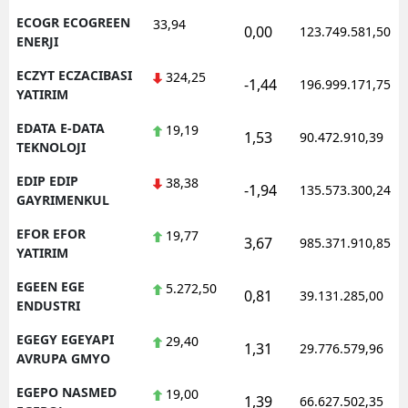
ECOGR ECOGREEN
33,94
0,00
123.749.581,50
ENERJI
ECZYT ECZACIBASI
324,25
-1,44
196.999.171,75
YATIRIM
EDATA E-DATA
19,19
1,53
90.472.910,39
TEKNOLOJI
EDIP EDIP
38,38
-1,94
135.573.300,24
GAYRIMENKUL
EFOR EFOR
19,77
3,67
985.371.910,85
YATIRIM
EGEEN EGE
5.272,50
0,81
39.131.285,00
ENDUSTRI
EGEGY EGEYAPI
29,40
1,31
29.776.579,96
AVRUPA GMYO
EGEPO NASMED
19,00
1,39
66.627.502,35