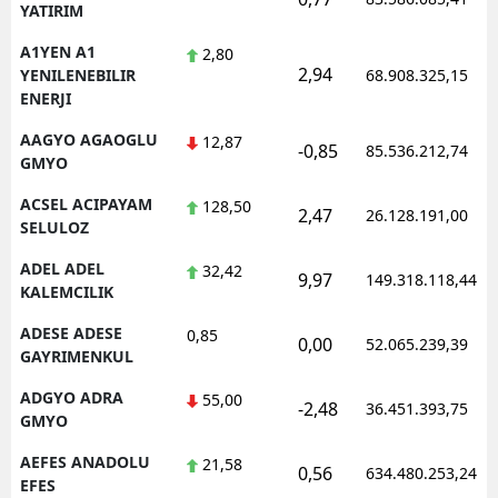
YATIRIM
Edirne
A1YEN A1
2,80
2,94
Elazığ
YENILENEBILIR
68.908.325,15
ENERJI
Erzincan
AAGYO AGAOGLU
12,87
-0,85
85.536.212,74
GMYO
Erzurum
ACSEL ACIPAYAM
128,50
Eskişehir
2,47
26.128.191,00
SELULOZ
Gaziantep
ADEL ADEL
32,42
9,97
149.318.118,44
KALEMCILIK
Giresun
ADESE ADESE
0,85
0,00
52.065.239,39
Gümüşhane
GAYRIMENKUL
Hakkari
ADGYO ADRA
55,00
-2,48
36.451.393,75
GMYO
Hatay
AEFES ANADOLU
21,58
0,56
634.480.253,24
Isparta
EFES