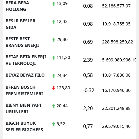
BERA BERA
13,09
0,08
52.186.577,97
HOLDING
BESLR BESLER
12,42
0,98
19.918.755,95
GIDA
BESTE BEST
29,30
0,69
228.598.259,82
BRANDS ENERJI
BETAE BETA ENERJI
111,20
2,39
5.699.080.996,10
VE TEKNOLOJI
0,58
BEYAZ BEYAZ FILO
10.817.880,08
24,34
BFREN BOSCH
125,80
-0,32
16.170.946,30
FREN SISTEMLERI
BIENY BIEN YAPI
20,44
2,20
22.201.248,88
URUNLERI
BIGCH BUYUK
6,52
0,77
29.579.015,40
SEFLER BIGCHEFS