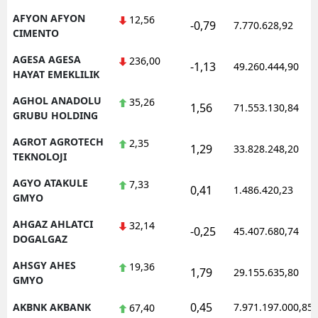
AFYON AFYON
12,56
Mersin
-0,79
7.770.628,92
CIMENTO
İstanbul
AGESA AGESA
236,00
-1,13
49.260.444,90
HAYAT EMEKLILIK
İzmir
AGHOL ANADOLU
35,26
1,56
Kars
71.553.130,84
GRUBU HOLDING
Kastamonu
AGROT AGROTECH
2,35
1,29
33.828.248,20
TEKNOLOJI
Kayseri
AGYO ATAKULE
7,33
0,41
1.486.420,23
Kırklareli
GMYO
Kırşehir
AHGAZ AHLATCI
32,14
-0,25
45.407.680,74
DOGALGAZ
Kocaeli
AHSGY AHES
19,36
1,79
29.155.635,80
GMYO
Konya
0,45
AKBNK AKBANK
7.971.197.000,85
67,40
Kütahya