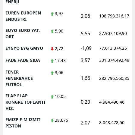
ENERJI
EUREN EUROPEN
3,97
2,06
108.798.316,17
ENDUSTRI
EUYO EURO YAT.
5,90
5,55
27.907.109,90
ORT.
-1,09
EYGYO EYG GMYO
77.013.374,25
2,72
3,57
FADE FADE GIDA
331.374.492,49
17,43
FENER
3,06
1,66
FENERBAHCE
282.796.560,85
FUTBOL
FLAP FLAP
10,05
0,20
KONGRE TOPLANTI
4.984.490,46
HIZ.
FMIZP F-M IZMIT
283,75
2,07
8.048.478,50
PISTON