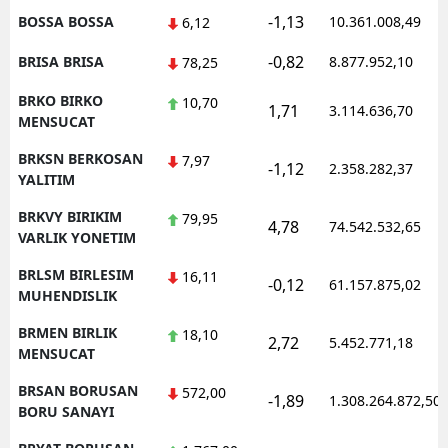
-1,13
BOSSA BOSSA
10.361.008,49
6,12
-0,82
BRISA BRISA
8.877.952,10
78,25
BRKO BIRKO
10,70
1,71
3.114.636,70
MENSUCAT
BRKSN BERKOSAN
7,97
-1,12
2.358.282,37
YALITIM
BRKVY BIRIKIM
79,95
4,78
74.542.532,65
VARLIK YONETIM
BRLSM BIRLESIM
16,11
-0,12
61.157.875,02
MUHENDISLIK
BRMEN BIRLIK
18,10
2,72
5.452.771,18
MENSUCAT
BRSAN BORUSAN
572,00
-1,89
1.308.264.872,50
BORU SANAYI