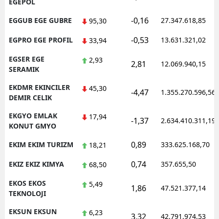
EGEPOL
-0,16
EGGUB EGE GUBRE
27.347.618,85
95,30
-0,53
EGPRO EGE PROFIL
13.631.321,02
33,94
EGSER EGE
2,93
2,81
12.069.940,15
SERAMIK
EKDMR EKINCILER
45,30
-4,47
1.355.270.596,56
DEMIR CELIK
EKGYO EMLAK
17,94
-1,37
2.634.410.311,19
KONUT GMYO
0,89
EKIM EKIM TURIZM
333.625.168,70
18,21
0,74
EKIZ EKIZ KIMYA
357.655,50
68,50
EKOS EKOS
5,49
1,86
47.521.377,14
TEKNOLOJI
EKSUN EKSUN
6,23
3,32
42.791.974,53