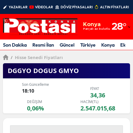
YAZARLAR
VİDEOLAR
DÖVİZ PİYASALARI
ALTIN FİYATLARI
Adana
Konya
28
°
Adıyaman
Parçalı az bulutlu
Afyonkarahisar
Son Dakika
Resmi İlan
Güncel
Türkiye
Konya
Ekon
Ağrı
/
Hisse Senedi Fiyatları
Amasya
DGGYO DOGUS GMYO
Ankara
Son Güncelleme
FİYAT
18:10
Antalya
34,36
DEĞİŞİM
HACİM(TL)
Artvin
0,06%
2.547.015,68
Aydın
Balıkesir