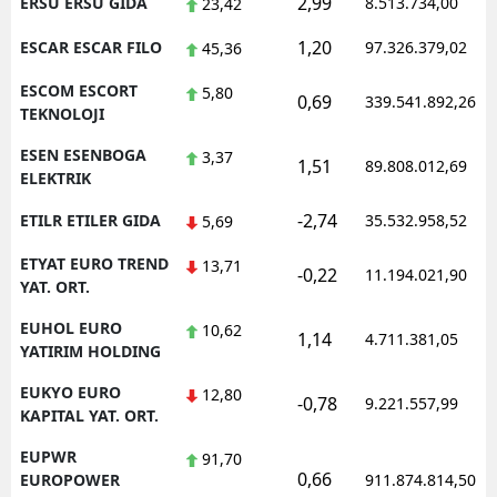
2,99
ERSU ERSU GIDA
8.513.734,00
23,42
1,20
ESCAR ESCAR FILO
97.326.379,02
45,36
ESCOM ESCORT
5,80
0,69
339.541.892,26
TEKNOLOJI
ESEN ESENBOGA
3,37
1,51
89.808.012,69
ELEKTRIK
-2,74
ETILR ETILER GIDA
35.532.958,52
5,69
ETYAT EURO TREND
13,71
-0,22
11.194.021,90
YAT. ORT.
EUHOL EURO
10,62
1,14
4.711.381,05
YATIRIM HOLDING
EUKYO EURO
12,80
-0,78
9.221.557,99
KAPITAL YAT. ORT.
EUPWR
91,70
0,66
EUROPOWER
911.874.814,50