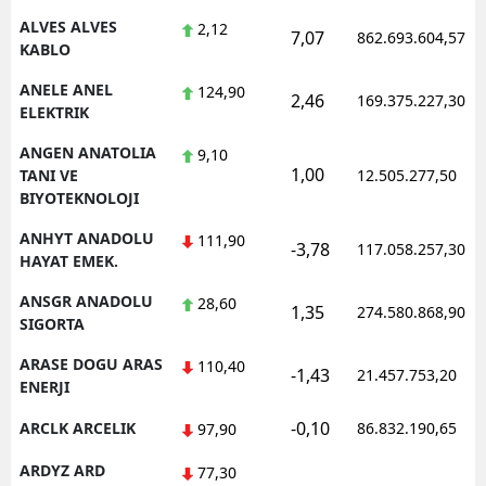
ALVES ALVES
2,12
7,07
862.693.604,57
Yalova
KABLO
Karabük
ANELE ANEL
124,90
2,46
169.375.227,30
ELEKTRIK
Kilis
ANGEN ANATOLIA
9,10
1,00
TANI VE
12.505.277,50
Osmaniye
BIYOTEKNOLOJI
Düzce
ANHYT ANADOLU
111,90
-3,78
117.058.257,30
HAYAT EMEK.
ANSGR ANADOLU
28,60
1,35
274.580.868,90
SIGORTA
ARASE DOGU ARAS
110,40
-1,43
21.457.753,20
ENERJI
-0,10
ARCLK ARCELIK
86.832.190,65
97,90
ARDYZ ARD
77,30