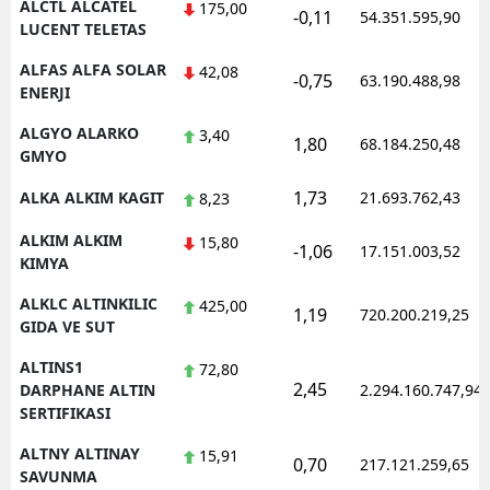
ALCTL ALCATEL
175,00
-0,11
54.351.595,90
LUCENT TELETAS
Yozgat
ALFAS ALFA SOLAR
42,08
-0,75
63.190.488,98
Zonguldak
ENERJI
Aksaray
ALGYO ALARKO
3,40
1,80
68.184.250,48
GMYO
Bayburt
1,73
ALKA ALKIM KAGIT
21.693.762,43
8,23
Karaman
ALKIM ALKIM
15,80
-1,06
17.151.003,52
KIMYA
Kırıkkale
ALKLC ALTINKILIC
425,00
Batman
1,19
720.200.219,25
GIDA VE SUT
Şırnak
ALTINS1
72,80
2,45
DARPHANE ALTIN
2.294.160.747,94
Bartın
SERTIFIKASI
Ardahan
ALTNY ALTINAY
15,91
0,70
217.121.259,65
SAVUNMA
Iğdır