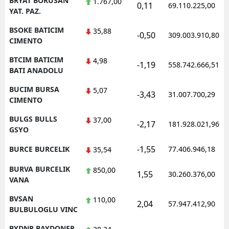
BRYAT BORUSAN
1.767,00
0,11
69.110.225,00
YAT. PAZ.
BSOKE BATICIM
35,88
-0,50
309.003.910,80
CIMENTO
BTCIM BATICIM
4,98
-1,19
558.742.666,51
BATI ANADOLU
BUCIM BURSA
5,07
-3,43
31.007.700,29
CIMENTO
BULGS BULLS
37,00
-2,17
181.928.021,96
GSYO
-1,55
BURCE BURCELIK
77.406.946,18
35,54
BURVA BURCELIK
850,00
1,55
30.260.376,00
VANA
BVSAN
110,00
2,04
57.947.412,90
BULBULOGLU VINC
BYDNR BAYDONER