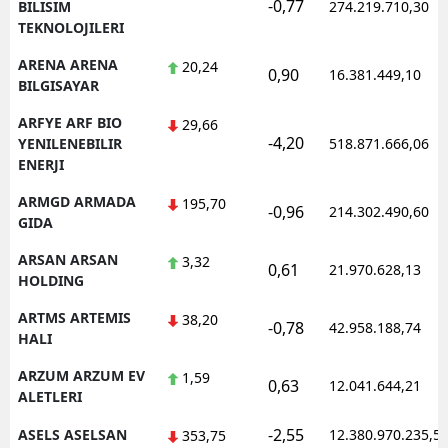
-0,77
BILISIM
274.219.710,30
TEKNOLOJILERI
ARENA ARENA
20,24
0,90
16.381.449,10
BILGISAYAR
ARFYE ARF BIO
29,66
-4,20
YENILENEBILIR
518.871.666,06
ENERJI
ARMGD ARMADA
195,70
-0,96
214.302.490,60
GIDA
ARSAN ARSAN
3,32
0,61
21.970.628,13
HOLDING
ARTMS ARTEMIS
38,20
-0,78
42.958.188,74
HALI
ARZUM ARZUM EV
1,59
0,63
12.041.644,21
ALETLERI
-2,55
ASELS ASELSAN
12.380.970.235,5
353,75