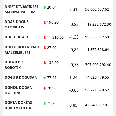
DNISI DINAMIK ISI
20,64
5,31
56.002.657,62
MAKINA YALITIM
DOAS DOGUS
190,20
-0,83
119.282.672,30
OTOMOTIV
-1,33
DOCO DO-CO
99.653.832,50
11.310,00
DOFER DOFER YAPI
27,60
-0,86
11.375.898,64
MALZEMELERI
DOFRB DOF
132,20
-0,75
507.905.292,40
ROBOTIK
1,24
DOGUB DOGUSAN
14.620.479,55
77,65
DOHOL DOGAN
20,90
-0,85
58.771.678,52
HOLDING
DOKTA DOKTAS
21,28
0,85
4.064.108,18
DOKUMCULUK