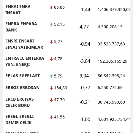
ENKAI ENKA
85,85
-1,44
1.406.379.320,00
INSAAT
ENPRA ENPARA
58,15
4,77
4.500.206,15
BANK
ENSRI ENSARI
5,27
-0,94
93.523.737,63
SINAI YATIRIMLAR
ENTRA IC ENTERRA
4,78
-3,04
192.305.165,29
YEN. ENERJI
9,04
EPLAS EGEPLAST
86.342.398,24
5,79
-0,77
ERBOS ERBOSAN
6.250.772,60
154,80
ERCB ERCIYAS
47,70
-0,21
30.743.990,60
CELIK BORU
EREGL EREGLI
41,56
-1,00
4.601.925.734,44
DEMIR CELIK