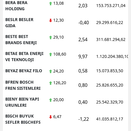
BERA BERA
13,08
2,03
153.753.271,04
HOLDING
BESLR BESLER
12,30
-0,40
29.299.616,22
GIDA
BESTE BEST
29,10
2,54
311.681.294,62
BRANDS ENERJI
BETAE BETA ENERJI
108,60
9,97
1.120.204.380,10
VE TEKNOLOJI
0,58
BEYAZ BEYAZ FILO
15.073.853,50
24,20
BFREN BOSCH
126,20
0,80
25.826.655,20
FREN SISTEMLERI
BIENY BIEN YAPI
20,00
0,40
25.542.329,70
URUNLERI
BIGCH BUYUK
6,47
-1,22
41.035.812,17
SEFLER BIGCHEFS