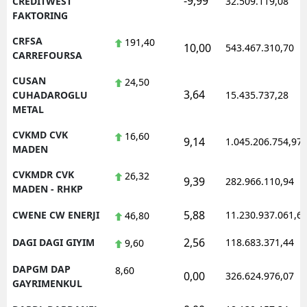
-9,99
CREDITWEST
32.509.119,08
FAKTORING
CRFSA
191,40
10,00
543.467.310,70
CARREFOURSA
CUSAN
24,50
3,64
CUHADAROGLU
15.435.737,28
METAL
CVKMD CVK
16,60
9,14
1.045.206.754,97
MADEN
CVKMDR CVK
26,32
9,39
282.966.110,94
MADEN - RHKP
5,88
CWENE CW ENERJI
11.230.937.061,6
46,80
2,56
DAGI DAGI GIYIM
118.683.371,44
9,60
DAPGM DAP
8,60
0,00
326.624.976,07
GAYRIMENKUL