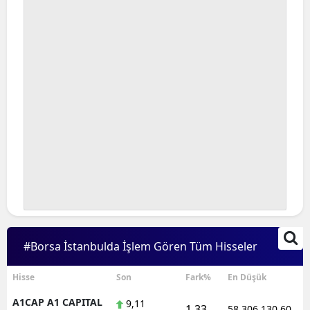
Bilecik
Bingöl
Bitlis
Bolu
Burdur
Bursa
Çanakkale
Çankırı
Çorum
#Borsa İstanbulda İşlem Gören Tüm Hisseler
Denizli
Hisse
Son
Fark%
En Düşük
Diyarbakır
A1CAP A1 CAPITAL
9,11
1,33
58.306.130,60