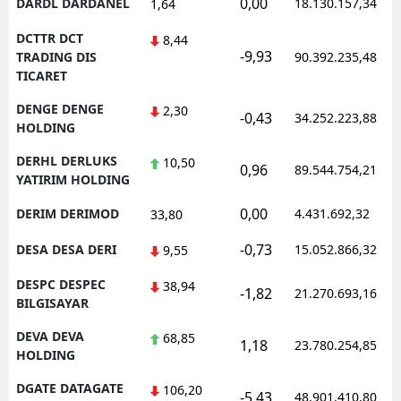
0,00
DARDL DARDANEL
18.130.157,34
1,64
DCTTR DCT
8,44
-9,93
TRADING DIS
90.392.235,48
TICARET
DENGE DENGE
2,30
-0,43
34.252.223,88
HOLDING
DERHL DERLUKS
10,50
0,96
89.544.754,21
YATIRIM HOLDING
0,00
DERIM DERIMOD
4.431.692,32
33,80
-0,73
DESA DESA DERI
15.052.866,32
9,55
DESPC DESPEC
38,94
-1,82
21.270.693,16
BILGISAYAR
DEVA DEVA
68,85
1,18
23.780.254,85
HOLDING
DGATE DATAGATE
106,20
-5,43
48.901.410,80