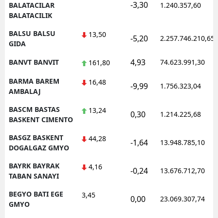
-3,30
BALATACILAR
1.240.357,60
BALATACILIK
BALSU BALSU
13,50
-5,20
2.257.746.210,65
GIDA
4,93
BANVT BANVIT
74.623.991,30
161,80
BARMA BAREM
16,48
-9,99
1.756.323,04
AMBALAJ
BASCM BASTAS
13,24
0,30
1.214.225,68
BASKENT CIMENTO
BASGZ BASKENT
44,28
-1,64
13.948.785,10
DOGALGAZ GMYO
BAYRK BAYRAK
4,16
-0,24
13.676.712,70
TABAN SANAYI
BEGYO BATI EGE
3,45
0,00
23.069.307,74
GMYO