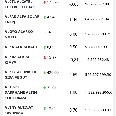
ALCTL ALCATEL
175,20
-3,68
90.787.597,80
LUCENT TELETAS
Yozgat
ALFAS ALFA SOLAR
42,40
1,44
64.226.651,94
Zonguldak
ENERJI
Aksaray
ALGYO ALARKO
3,34
0,00
120.008.309,71
GMYO
Bayburt
0,50
ALKA ALKIM KAGIT
9.778.140,99
8,09
Karaman
ALKIM ALKIM
15,97
-0,81
16.525.582,48
KIMYA
Kırıkkale
ALKLC ALTINKILIC
420,00
Batman
2,69
526.507.599,50
GIDA VE SUT
Şırnak
ALTINS1
71,06
1,08
DARPHANE ALTIN
1.382.998.966,67
Bartın
SERTIFIKASI
Ardahan
ALTNY ALTINAY
15,80
0,70
139.880.639,33
SAVUNMA
Iğdır