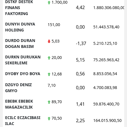
DSTKF DESTEK
1.700,00
4,42
FINANS
1.880.306.080,00
FAKTORING
DUNYH DUNYA
151,00
0,00
51.443.578,40
HOLDING
DURDO DURAN
5,03
-1,37
5.210.125,10
DOGAN BASIM
DURKN DURUKAN
20,00
5,15
75.265.963,42
SEKERLEME
0,56
DYOBY DYO BOYA
8.853.056,54
12,68
DZGYO DENIZ
7,10
0,00
4.700.083,98
GMYO
EBEBK EBEBEK
89,70
1,41
59.876.400,70
MAGAZACILIK
ECILC ECZACIBASI
70,50
2,25
164.015.900,50
ILAC