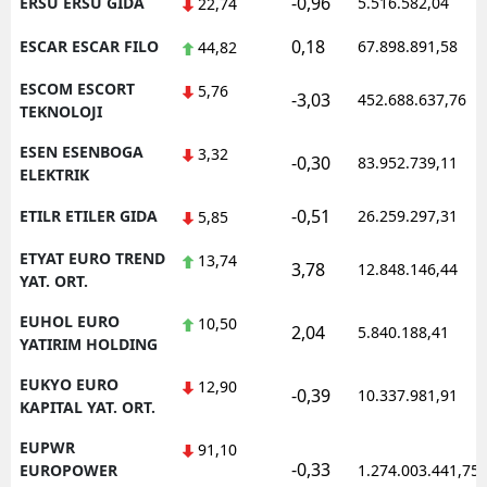
-0,96
ERSU ERSU GIDA
5.516.582,04
22,74
0,18
ESCAR ESCAR FILO
67.898.891,58
44,82
ESCOM ESCORT
5,76
-3,03
452.688.637,76
TEKNOLOJI
ESEN ESENBOGA
3,32
-0,30
83.952.739,11
ELEKTRIK
-0,51
ETILR ETILER GIDA
26.259.297,31
5,85
ETYAT EURO TREND
13,74
3,78
12.848.146,44
YAT. ORT.
EUHOL EURO
10,50
2,04
5.840.188,41
YATIRIM HOLDING
EUKYO EURO
12,90
-0,39
10.337.981,91
KAPITAL YAT. ORT.
EUPWR
91,10
-0,33
EUROPOWER
1.274.003.441,75