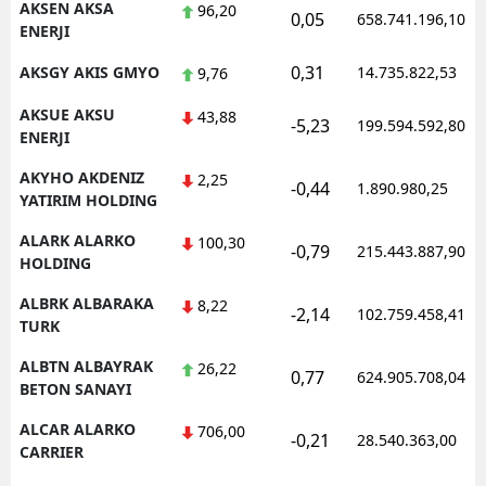
AKSEN AKSA
96,20
0,05
658.741.196,10
ENERJI
Samsun
0,31
AKSGY AKIS GMYO
14.735.822,53
9,76
Siirt
AKSUE AKSU
43,88
-5,23
199.594.592,80
Sinop
ENERJI
Sivas
AKYHO AKDENIZ
2,25
-0,44
1.890.980,25
YATIRIM HOLDING
Tekirdağ
ALARK ALARKO
100,30
-0,79
215.443.887,90
Tokat
HOLDING
ALBRK ALBARAKA
Trabzon
8,22
-2,14
102.759.458,41
TURK
Tunceli
ALBTN ALBAYRAK
26,22
0,77
624.905.708,04
BETON SANAYI
Şanlıurfa
ALCAR ALARKO
706,00
Uşak
-0,21
28.540.363,00
CARRIER
Van