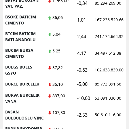
BRYAT BORUSAN
1.765,00
-0,34
85.294.269,00
YAT. PAZ.
BSOKE BATICIM
36,06
1,01
167.236.529,66
CIMENTO
BTCIM BATICIM
5,04
2,44
741.174.664,32
BATI ANADOLU
BUCIM BURSA
5,25
4,17
34.497.512,38
CIMENTO
BULGS BULLS
37,82
-0,63
102.638.839,00
GSYO
-5,00
BURCE BURCELIK
85.773.391,66
36,10
BURVA BURCELIK
837,00
-10,00
53.091.336,00
VANA
BVSAN
107,80
-2,53
50.610.116,00
BULBULOGLU VINC
BYDNR BAYDONER