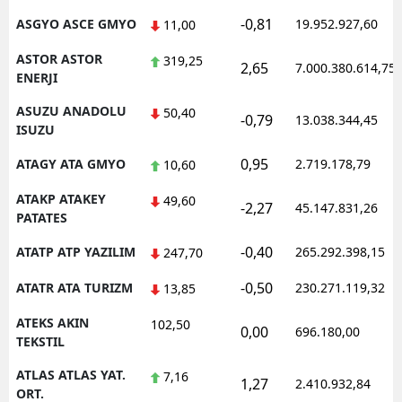
-0,81
ASGYO ASCE GMYO
19.952.927,60
11,00
ASTOR ASTOR
319,25
2,65
7.000.380.614,75
ENERJI
ASUZU ANADOLU
50,40
-0,79
13.038.344,45
ISUZU
0,95
ATAGY ATA GMYO
2.719.178,79
10,60
ATAKP ATAKEY
49,60
-2,27
45.147.831,26
PATATES
-0,40
ATATP ATP YAZILIM
265.292.398,15
247,70
-0,50
ATATR ATA TURIZM
230.271.119,32
13,85
ATEKS AKIN
102,50
0,00
696.180,00
TEKSTIL
ATLAS ATLAS YAT.
7,16
1,27
2.410.932,84
ORT.