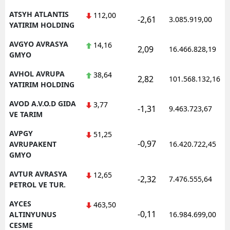
ATSYH ATLANTIS
112,00
-2,61
3.085.919,00
YATIRIM HOLDING
AVGYO AVRASYA
14,16
2,09
16.466.828,19
GMYO
AVHOL AVRUPA
38,64
2,82
101.568.132,16
YATIRIM HOLDING
AVOD A.V.O.D GIDA
3,77
-1,31
9.463.723,67
VE TARIM
AVPGY
51,25
-0,97
AVRUPAKENT
16.420.722,45
GMYO
AVTUR AVRASYA
12,65
-2,32
7.476.555,64
PETROL VE TUR.
AYCES
463,50
-0,11
ALTINYUNUS
16.984.699,00
CESME