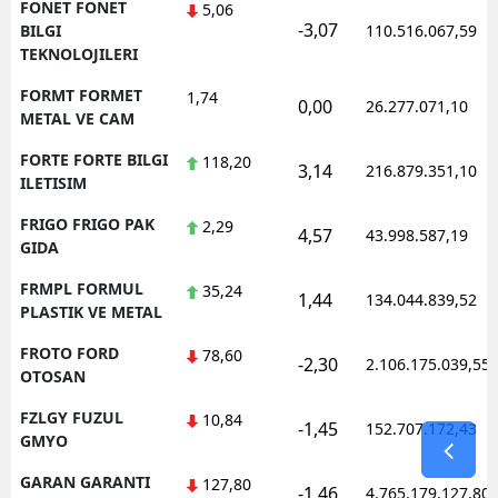
FONET FONET
5,06
-3,07
BILGI
110.516.067,59
TEKNOLOJILERI
FORMT FORMET
1,74
0,00
26.277.071,10
METAL VE CAM
FORTE FORTE BILGI
118,20
3,14
216.879.351,10
ILETISIM
FRIGO FRIGO PAK
2,29
4,57
43.998.587,19
GIDA
FRMPL FORMUL
35,24
1,44
134.044.839,52
PLASTIK VE METAL
FROTO FORD
78,60
-2,30
2.106.175.039,55
OTOSAN
FZLGY FUZUL
10,84
-1,45
152.707.172,43
GMYO
GARAN GARANTI
127,80
-1,46
4.765.179.127,80