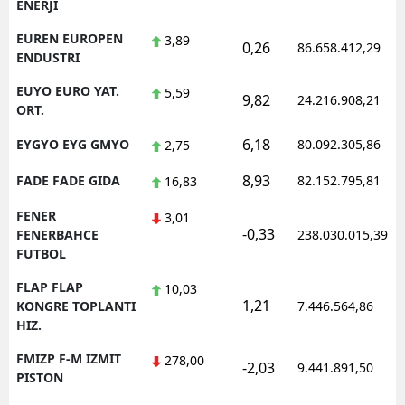
ENERJI
EUREN EUROPEN
3,89
0,26
86.658.412,29
ENDUSTRI
EUYO EURO YAT.
5,59
9,82
24.216.908,21
ORT.
6,18
EYGYO EYG GMYO
80.092.305,86
2,75
8,93
FADE FADE GIDA
82.152.795,81
16,83
FENER
3,01
-0,33
FENERBAHCE
238.030.015,39
FUTBOL
FLAP FLAP
10,03
1,21
KONGRE TOPLANTI
7.446.564,86
HIZ.
FMIZP F-M IZMIT
278,00
-2,03
9.441.891,50
PISTON