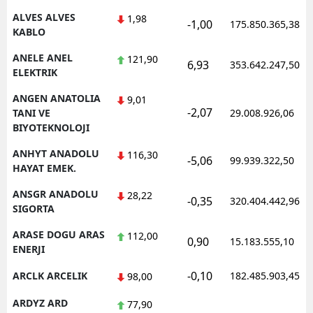
ALVES ALVES
1,98
-1,00
175.850.365,38
Yalova
KABLO
Karabük
ANELE ANEL
121,90
6,93
353.642.247,50
ELEKTRIK
Kilis
ANGEN ANATOLIA
9,01
-2,07
TANI VE
29.008.926,06
Osmaniye
BIYOTEKNOLOJI
Düzce
ANHYT ANADOLU
116,30
-5,06
99.939.322,50
HAYAT EMEK.
ANSGR ANADOLU
28,22
-0,35
320.404.442,96
SIGORTA
ARASE DOGU ARAS
112,00
0,90
15.183.555,10
ENERJI
-0,10
ARCLK ARCELIK
182.485.903,45
98,00
ARDYZ ARD
77,90