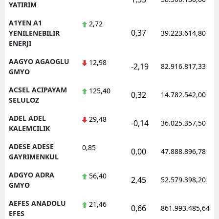
YATIRIM
Edirne
A1YEN A1
2,72
0,37
Elazığ
YENILENEBILIR
39.223.614,80
ENERJI
Erzincan
AAGYO AGAOGLU
12,98
-2,19
82.916.817,33
GMYO
Erzurum
ACSEL ACIPAYAM
125,40
Eskişehir
0,32
14.782.542,00
SELULOZ
Gaziantep
ADEL ADEL
29,48
-0,14
36.025.357,50
KALEMCILIK
Giresun
ADESE ADESE
0,85
0,00
47.888.896,78
Gümüşhane
GAYRIMENKUL
Hakkari
ADGYO ADRA
56,40
2,45
52.579.398,20
GMYO
Hatay
AEFES ANADOLU
21,46
0,66
861.993.485,64
Isparta
EFES