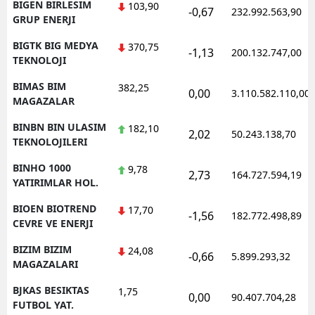
BIGEN BIRLESIM
103,90
-0,67
232.992.563,90
GRUP ENERJI
BIGTK BIG MEDYA
370,75
-1,13
200.132.747,00
TEKNOLOJI
BIMAS BIM
382,25
0,00
3.110.582.110,00
MAGAZALAR
BINBN BIN ULASIM
182,10
2,02
50.243.138,70
TEKNOLOJILERI
BINHO 1000
9,78
2,73
164.727.594,19
YATIRIMLAR HOL.
BIOEN BIOTREND
17,70
-1,56
182.772.498,89
CEVRE VE ENERJI
BIZIM BIZIM
24,08
-0,66
5.899.293,32
MAGAZALARI
BJKAS BESIKTAS
1,75
0,00
90.407.704,28
FUTBOL YAT.