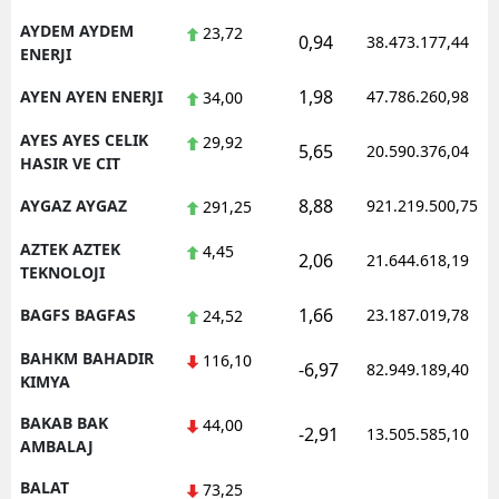
AYDEM AYDEM
23,72
0,94
38.473.177,44
ENERJI
1,98
AYEN AYEN ENERJI
47.786.260,98
34,00
AYES AYES CELIK
29,92
5,65
20.590.376,04
HASIR VE CIT
8,88
AYGAZ AYGAZ
921.219.500,75
291,25
AZTEK AZTEK
4,45
2,06
21.644.618,19
TEKNOLOJI
1,66
BAGFS BAGFAS
23.187.019,78
24,52
BAHKM BAHADIR
116,10
-6,97
82.949.189,40
KIMYA
BAKAB BAK
44,00
-2,91
13.505.585,10
AMBALAJ
BALAT
73,25