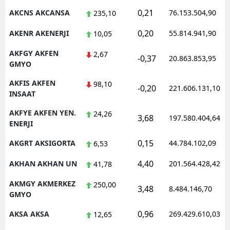
0,21
AKCNS AKCANSA
76.153.504,90
235,10
Malatya
0,20
AKENR AKENERJI
55.814.941,90
10,05
Manisa
AKFGY AKFEN
2,67
-0,37
Kahramanmaraş
20.863.853,95
GMYO
Mardin
AKFIS AKFEN
98,10
-0,20
221.606.131,10
INSAAT
Muğla
AKFYE AKFEN YEN.
24,26
3,68
197.580.404,64
Muş
ENERJI
Nevşehir
0,15
AKGRT AKSIGORTA
44.784.102,09
6,53
4,40
Niğde
AKHAN AKHAN UN
201.564.428,42
41,78
AKMGY AKMERKEZ
Ordu
250,00
3,48
8.484.146,70
GMYO
Rize
0,96
AKSA AKSA
269.429.610,03
12,65
Sakarya