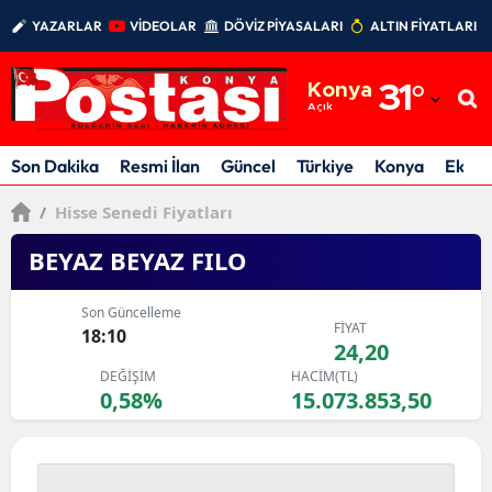
YAZARLAR
VİDEOLAR
DÖVİZ PİYASALARI
ALTIN FİYATLARI
Adana
Konya
31
°
Adıyaman
Açık
Afyonkarahisar
Son Dakika
Resmi İlan
Güncel
Türkiye
Konya
Ekon
Ağrı
/
Hisse Senedi Fiyatları
Amasya
BEYAZ BEYAZ FILO
Ankara
Son Güncelleme
FİYAT
18:10
Antalya
24,20
DEĞİŞİM
HACİM(TL)
Artvin
0,58%
15.073.853,50
Aydın
Balıkesir