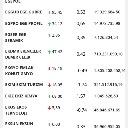
EGEPOL
0,53
EGGUB EGE GUBRE
19.929.684,50
95,45
0,65
EGPRO EGE PROFIL
14.978.735,98
34,12
EGSER EGE
2,85
0,35
7.126.304,54
SERAMIK
EKDMR EKINCILER
47,42
0,42
719.231.090,10
DEMIR CELIK
EKGYO EMLAK
18,19
-0,49
1.805.208.458,95
KONUT GMYO
-1,74
EKIM EKIM TURIZM
351.512.916,19
18,05
1,57
EKIZ EKIZ KIMYA
1.049.628,60
68,00
EKOS EKOS
5,39
-0,74
46.846.671,69
TEKNOLOJI
EKSUN EKSUN
6,03
0,33
36.960.955,05