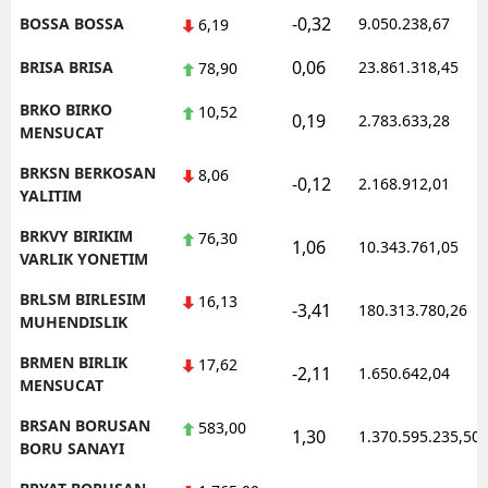
-0,32
BOSSA BOSSA
9.050.238,67
6,19
0,06
BRISA BRISA
23.861.318,45
78,90
BRKO BIRKO
10,52
0,19
2.783.633,28
MENSUCAT
BRKSN BERKOSAN
8,06
-0,12
2.168.912,01
YALITIM
BRKVY BIRIKIM
76,30
1,06
10.343.761,05
VARLIK YONETIM
BRLSM BIRLESIM
16,13
-3,41
180.313.780,26
MUHENDISLIK
BRMEN BIRLIK
17,62
-2,11
1.650.642,04
MENSUCAT
BRSAN BORUSAN
583,00
1,30
1.370.595.235,50
BORU SANAYI