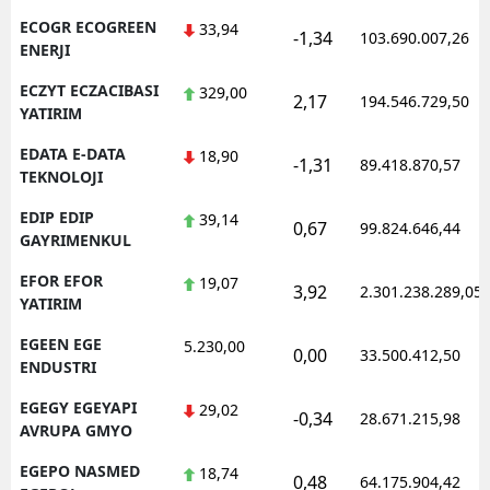
ECOGR ECOGREEN
33,94
-1,34
103.690.007,26
ENERJI
ECZYT ECZACIBASI
329,00
2,17
194.546.729,50
YATIRIM
EDATA E-DATA
18,90
-1,31
89.418.870,57
TEKNOLOJI
EDIP EDIP
39,14
0,67
99.824.646,44
GAYRIMENKUL
EFOR EFOR
19,07
3,92
2.301.238.289,05
YATIRIM
EGEEN EGE
5.230,00
0,00
33.500.412,50
ENDUSTRI
EGEGY EGEYAPI
29,02
-0,34
28.671.215,98
AVRUPA GMYO
EGEPO NASMED
18,74
0,48
64.175.904,42