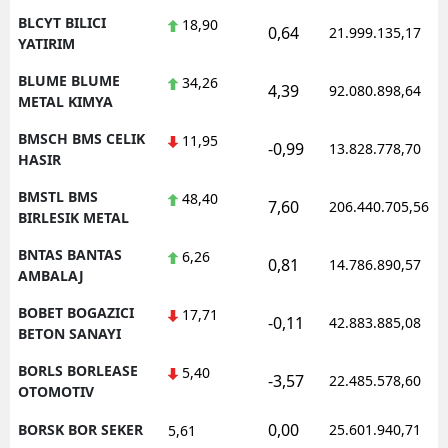
BLCYT BILICI
18,90
0,64
21.999.135,17
YATIRIM
BLUME BLUME
34,26
4,39
92.080.898,64
METAL KIMYA
BMSCH BMS CELIK
11,95
-0,99
13.828.778,70
HASIR
BMSTL BMS
48,40
7,60
206.440.705,56
BIRLESIK METAL
BNTAS BANTAS
6,26
0,81
14.786.890,57
AMBALAJ
BOBET BOGAZICI
17,71
-0,11
42.883.885,08
BETON SANAYI
BORLS BORLEASE
5,40
-3,57
22.485.578,60
OTOMOTIV
0,00
BORSK BOR SEKER
25.601.940,71
5,61