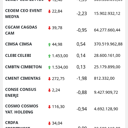
CEOEM CEO EVENT
22,84
-2,23
15.902.932,12
MEDYA
CGCAM CAGDAS
39,78
-0,95
64.277.660,44
CAM
0,54
CIMSA CIMSA
370.519.962,88
44,98
0,14
CLEBI CELEBI
28.600.161,00
1.453,00
0,13
CMBTN CIMBETON
25.179.899,00
1.534,00
-1,98
CMENT CIMENTAS
812.332,00
272,75
CONSE CONSUS
2,24
-0,88
9.427.909,72
ENERJI
COSMO COSMOS
116,30
-0,94
4.692.128,90
YAT. HOLDING
CRDFA
34,04