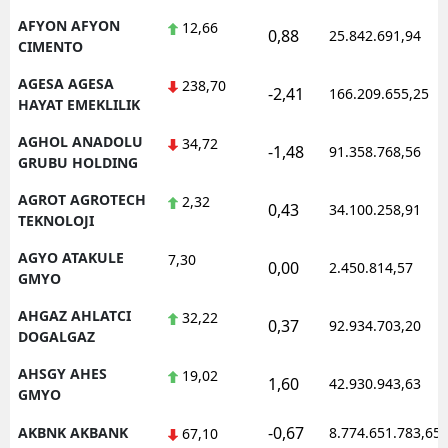
AFYON AFYON
12,66
Mersin
0,88
25.842.691,94
CIMENTO
İstanbul
AGESA AGESA
238,70
-2,41
166.209.655,25
HAYAT EMEKLILIK
İzmir
AGHOL ANADOLU
34,72
-1,48
Kars
91.358.768,56
GRUBU HOLDING
Kastamonu
AGROT AGROTECH
2,32
0,43
34.100.258,91
TEKNOLOJI
Kayseri
AGYO ATAKULE
7,30
0,00
2.450.814,57
Kırklareli
GMYO
Kırşehir
AHGAZ AHLATCI
32,22
0,37
92.934.703,20
DOGALGAZ
Kocaeli
AHSGY AHES
19,02
1,60
42.930.943,63
GMYO
Konya
-0,67
AKBNK AKBANK
8.774.651.783,65
67,10
Kütahya