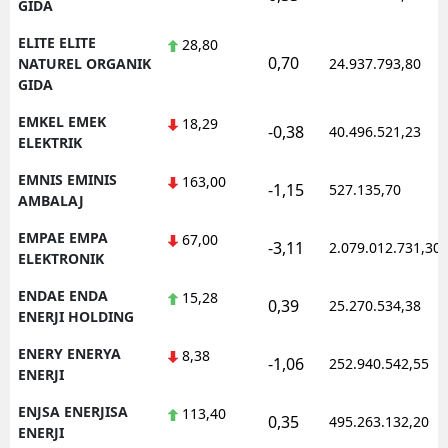
GIDA
ELITE ELITE
28,80
0,70
NATUREL ORGANIK
24.937.793,80
GIDA
EMKEL EMEK
18,29
-0,38
40.496.521,23
ELEKTRIK
EMNIS EMINIS
163,00
-1,15
527.135,70
AMBALAJ
EMPAE EMPA
67,00
-3,11
2.079.012.731,30
ELEKTRONIK
ENDAE ENDA
15,28
0,39
25.270.534,38
ENERJI HOLDING
ENERY ENERYA
8,38
-1,06
252.940.542,55
ENERJI
ENJSA ENERJISA
113,40
0,35
495.263.132,20
ENERJI