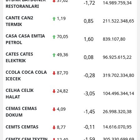
37,62
-1,72
14.989.759,34
RESTORANLARI
CANTE CAN2
1,19
0,85
211.522.348,65
TERMIK
CASA CASA EMTIA
70,05
1,60
839.107,80
PETROL
CATES CATES
49,36
0,08
96.925.615,22
ELEKTRIK
CCOLA COCA COLA
87,70
-0,28
319.702.334,80
ICECEK
CELHA CELIK
24,82
-3,05
104.496.344,14
HALAT
CEMAS CEMAS
4,09
-1,45
26.998.320,38
DOKUM
-0,11
CEMTS CEMTAS
14.616.070,95
8,77
-1,59
CEMZY CEM ZEYTIN
305.330.699,69
12,40