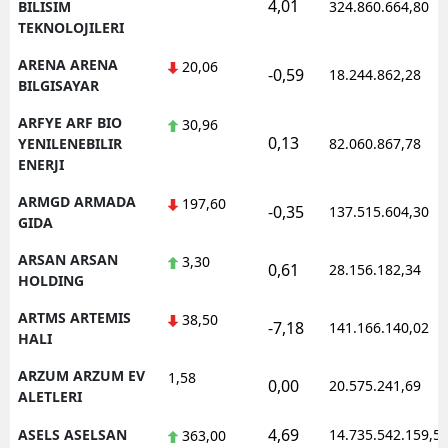
4,01
BILISIM
324.860.664,80
TEKNOLOJILERI
ARENA ARENA
20,06
-0,59
18.244.862,28
BILGISAYAR
ARFYE ARF BIO
30,96
0,13
YENILENEBILIR
82.060.867,78
ENERJI
ARMGD ARMADA
197,60
-0,35
137.515.604,30
GIDA
ARSAN ARSAN
3,30
0,61
28.156.182,34
HOLDING
ARTMS ARTEMIS
38,50
-7,18
141.166.140,02
HALI
ARZUM ARZUM EV
1,58
0,00
20.575.241,69
ALETLERI
4,69
ASELS ASELSAN
14.735.542.159,5
363,00