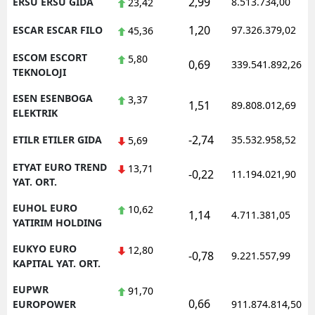
2,99
ERSU ERSU GIDA
8.513.734,00
23,42
1,20
ESCAR ESCAR FILO
97.326.379,02
45,36
ESCOM ESCORT
5,80
0,69
339.541.892,26
TEKNOLOJI
ESEN ESENBOGA
3,37
1,51
89.808.012,69
ELEKTRIK
-2,74
ETILR ETILER GIDA
35.532.958,52
5,69
ETYAT EURO TREND
13,71
-0,22
11.194.021,90
YAT. ORT.
EUHOL EURO
10,62
1,14
4.711.381,05
YATIRIM HOLDING
EUKYO EURO
12,80
-0,78
9.221.557,99
KAPITAL YAT. ORT.
EUPWR
91,70
0,66
EUROPOWER
911.874.814,50