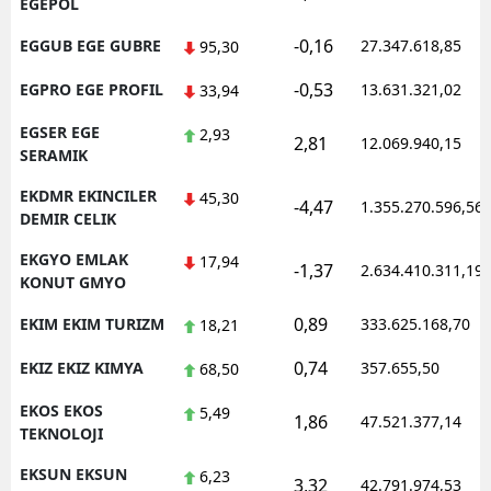
EGEPOL
-0,16
EGGUB EGE GUBRE
27.347.618,85
95,30
-0,53
EGPRO EGE PROFIL
13.631.321,02
33,94
EGSER EGE
2,93
2,81
12.069.940,15
SERAMIK
EKDMR EKINCILER
45,30
-4,47
1.355.270.596,56
DEMIR CELIK
EKGYO EMLAK
17,94
-1,37
2.634.410.311,19
KONUT GMYO
0,89
EKIM EKIM TURIZM
333.625.168,70
18,21
0,74
EKIZ EKIZ KIMYA
357.655,50
68,50
EKOS EKOS
5,49
1,86
47.521.377,14
TEKNOLOJI
EKSUN EKSUN
6,23
3,32
42.791.974,53