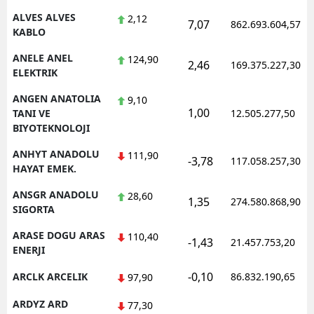
ALVES ALVES
2,12
7,07
862.693.604,57
Yalova
KABLO
Karabük
ANELE ANEL
124,90
2,46
169.375.227,30
ELEKTRIK
Kilis
ANGEN ANATOLIA
9,10
1,00
TANI VE
12.505.277,50
Osmaniye
BIYOTEKNOLOJI
Düzce
ANHYT ANADOLU
111,90
-3,78
117.058.257,30
HAYAT EMEK.
ANSGR ANADOLU
28,60
1,35
274.580.868,90
SIGORTA
ARASE DOGU ARAS
110,40
-1,43
21.457.753,20
ENERJI
-0,10
ARCLK ARCELIK
86.832.190,65
97,90
ARDYZ ARD
77,30