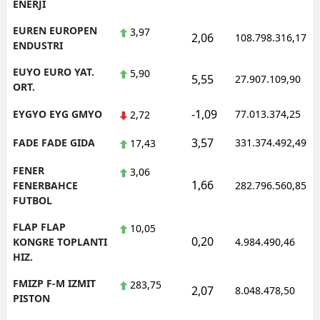
ENERJI
EUREN EUROPEN
3,97
2,06
108.798.316,17
ENDUSTRI
EUYO EURO YAT.
5,90
5,55
27.907.109,90
ORT.
-1,09
EYGYO EYG GMYO
77.013.374,25
2,72
3,57
FADE FADE GIDA
331.374.492,49
17,43
FENER
3,06
1,66
FENERBAHCE
282.796.560,85
FUTBOL
FLAP FLAP
10,05
0,20
KONGRE TOPLANTI
4.984.490,46
HIZ.
FMIZP F-M IZMIT
283,75
2,07
8.048.478,50
PISTON