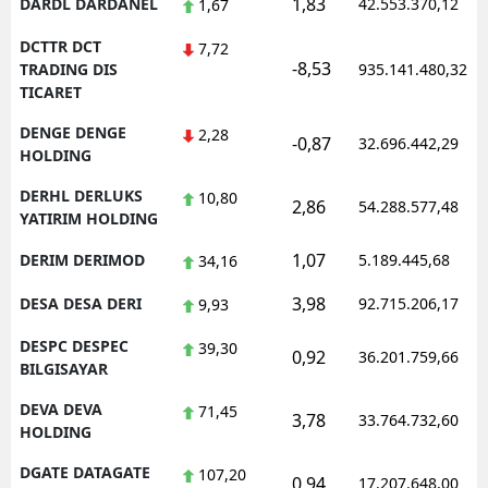
1,83
DARDL DARDANEL
42.553.370,12
1,67
DCTTR DCT
7,72
-8,53
TRADING DIS
935.141.480,32
TICARET
DENGE DENGE
2,28
-0,87
32.696.442,29
HOLDING
DERHL DERLUKS
10,80
2,86
54.288.577,48
YATIRIM HOLDING
1,07
DERIM DERIMOD
5.189.445,68
34,16
3,98
DESA DESA DERI
92.715.206,17
9,93
DESPC DESPEC
39,30
0,92
36.201.759,66
BILGISAYAR
DEVA DEVA
71,45
3,78
33.764.732,60
HOLDING
DGATE DATAGATE
107,20
0,94
17.207.648,00