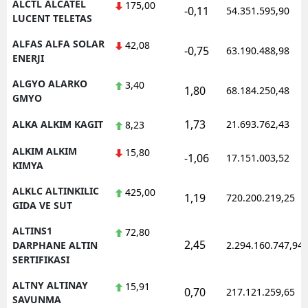
ALCTL ALCATEL
175,00
-0,11
54.351.595,90
LUCENT TELETAS
Yozgat
ALFAS ALFA SOLAR
42,08
-0,75
63.190.488,98
Zonguldak
ENERJI
Aksaray
ALGYO ALARKO
3,40
1,80
68.184.250,48
GMYO
Bayburt
1,73
ALKA ALKIM KAGIT
21.693.762,43
8,23
Karaman
ALKIM ALKIM
15,80
-1,06
17.151.003,52
KIMYA
Kırıkkale
ALKLC ALTINKILIC
425,00
Batman
1,19
720.200.219,25
GIDA VE SUT
Şırnak
ALTINS1
72,80
2,45
DARPHANE ALTIN
2.294.160.747,94
Bartın
SERTIFIKASI
Ardahan
ALTNY ALTINAY
15,91
0,70
217.121.259,65
SAVUNMA
Iğdır