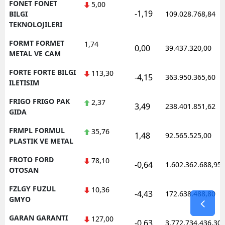
FONET FONET
5,00
-1,19
BILGI
109.028.768,84
TEKNOLOJILERI
FORMT FORMET
1,74
0,00
39.437.320,00
METAL VE CAM
FORTE FORTE BILGI
113,30
-4,15
363.950.365,60
ILETISIM
FRIGO FRIGO PAK
2,37
3,49
238.401.851,62
GIDA
FRMPL FORMUL
35,76
1,48
92.565.525,00
PLASTIK VE METAL
FROTO FORD
78,10
-0,64
1.602.362.688,95
OTOSAN
FZLGY FUZUL
10,36
-4,43
172.638.488,80
GMYO
GARAN GARANTI
127,00
-0,63
3.772.734.436,30