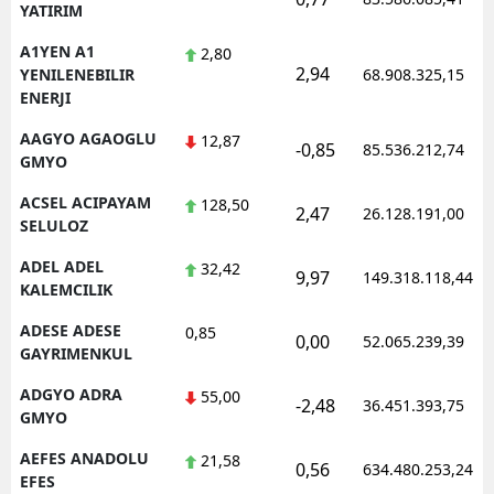
YATIRIM
Edirne
A1YEN A1
2,80
2,94
Elazığ
YENILENEBILIR
68.908.325,15
ENERJI
Erzincan
AAGYO AGAOGLU
12,87
-0,85
85.536.212,74
GMYO
Erzurum
ACSEL ACIPAYAM
128,50
Eskişehir
2,47
26.128.191,00
SELULOZ
Gaziantep
ADEL ADEL
32,42
9,97
149.318.118,44
KALEMCILIK
Giresun
ADESE ADESE
0,85
0,00
52.065.239,39
Gümüşhane
GAYRIMENKUL
Hakkari
ADGYO ADRA
55,00
-2,48
36.451.393,75
GMYO
Hatay
AEFES ANADOLU
21,58
0,56
634.480.253,24
Isparta
EFES