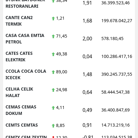
38,34
1,91
36.399.523,46
RESTORANLARI
CANTE CAN2
1,21
1,68
199.678.042,27
TERMIK
CASA CASA EMTIA
71,45
2,00
578.180,45
PETROL
CATES CATES
49,38
0,04
100.286.417,16
ELEKTRIK
CCOLA COCA COLA
89,00
1,48
390.245.737,55
ICECEK
CELHA CELIK
24,98
0,64
58.444.547,38
HALAT
CEMAS CEMAS
4,11
0,49
36.400.847,69
DOKUM
0,91
CEMTS CEMTAS
14.713.219,16
8,85
-0,81
CEMZY CEM ZEYTIN
113.034.515,38
12,30