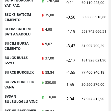
BRYAT BORUSAN
1.767,00
0,11
69.110.225,00
YAT. PAZ.
BSOKE BATICIM
35,88
-0,50
309.003.910,80
CIMENTO
BTCIM BATICIM
4,98
-1,19
558.742.666,51
BATI ANADOLU
BUCIM BURSA
5,07
-3,43
31.007.700,29
CIMENTO
BULGS BULLS
37,00
-2,17
181.928.021,96
GSYO
-1,55
BURCE BURCELIK
77.406.946,18
35,54
BURVA BURCELIK
850,00
1,55
30.260.376,00
VANA
BVSAN
110,00
2,04
57.947.412,90
BULBULOGLU VINC
BYDNR BAYDONER