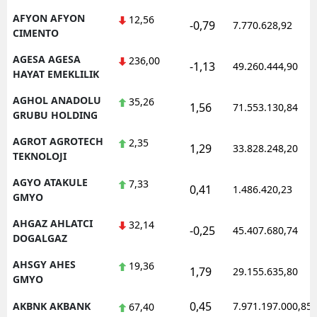
AFYON AFYON
12,56
Mersin
-0,79
7.770.628,92
CIMENTO
İstanbul
AGESA AGESA
236,00
-1,13
49.260.444,90
HAYAT EMEKLILIK
İzmir
AGHOL ANADOLU
35,26
1,56
Kars
71.553.130,84
GRUBU HOLDING
Kastamonu
AGROT AGROTECH
2,35
1,29
33.828.248,20
TEKNOLOJI
Kayseri
AGYO ATAKULE
7,33
0,41
1.486.420,23
Kırklareli
GMYO
Kırşehir
AHGAZ AHLATCI
32,14
-0,25
45.407.680,74
DOGALGAZ
Kocaeli
AHSGY AHES
19,36
1,79
29.155.635,80
GMYO
Konya
0,45
AKBNK AKBANK
7.971.197.000,85
67,40
Kütahya