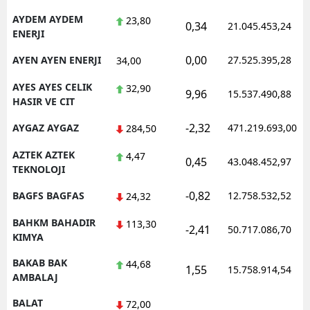
AYDEM AYDEM
23,80
0,34
21.045.453,24
ENERJI
0,00
AYEN AYEN ENERJI
27.525.395,28
34,00
AYES AYES CELIK
32,90
9,96
15.537.490,88
HASIR VE CIT
-2,32
AYGAZ AYGAZ
471.219.693,00
284,50
AZTEK AZTEK
4,47
0,45
43.048.452,97
TEKNOLOJI
-0,82
BAGFS BAGFAS
12.758.532,52
24,32
BAHKM BAHADIR
113,30
-2,41
50.717.086,70
KIMYA
BAKAB BAK
44,68
1,55
15.758.914,54
AMBALAJ
BALAT
72,00