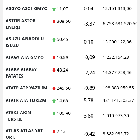
0,64
ASGYO ASCE GMYO
13.151.313,06
11,07
ASTOR ASTOR
308,50
-3,37
6.758.631.520,50
ENERJI
ASUZU ANADOLU
50,45
0,10
13.200.122,86
ISUZU
-0,09
ATAGY ATA GMYO
1.232.154,23
10,59
ATAKP ATAKEY
48,24
-2,74
16.377.723,46
PATATES
-0,89
ATATP ATP YAZILIM
198.883.050,55
245,50
5,78
ATATR ATA TURIZM
481.141.203,37
14,65
ATEKS AKIN
106,40
3,80
1.010.973,30
TEKSTIL
ATLAS ATLAS YAT.
7,13
-0,42
3.382.035,72
ORT.