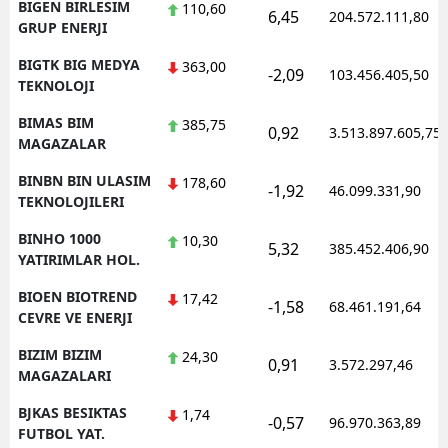
BIGEN BIRLESIM
110,60
6,45
204.572.111,80
GRUP ENERJI
BIGTK BIG MEDYA
363,00
-2,09
103.456.405,50
TEKNOLOJI
BIMAS BIM
385,75
0,92
3.513.897.605,75
MAGAZALAR
BINBN BIN ULASIM
178,60
-1,92
46.099.331,90
TEKNOLOJILERI
BINHO 1000
10,30
5,32
385.452.406,90
YATIRIMLAR HOL.
BIOEN BIOTREND
17,42
-1,58
68.461.191,64
CEVRE VE ENERJI
BIZIM BIZIM
24,30
0,91
3.572.297,46
MAGAZALARI
BJKAS BESIKTAS
1,74
-0,57
96.970.363,89
FUTBOL YAT.