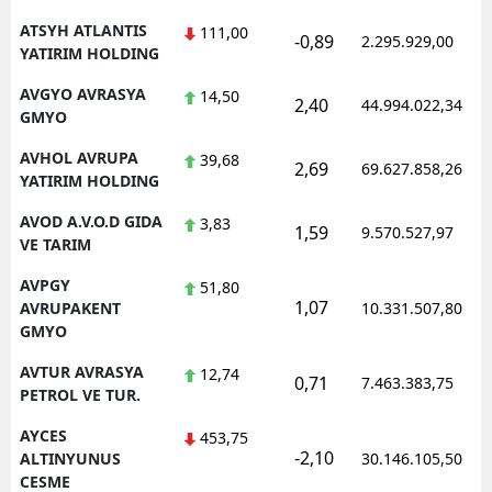
ATSYH ATLANTIS
111,00
-0,89
2.295.929,00
YATIRIM HOLDING
AVGYO AVRASYA
14,50
2,40
44.994.022,34
GMYO
AVHOL AVRUPA
39,68
2,69
69.627.858,26
YATIRIM HOLDING
AVOD A.V.O.D GIDA
3,83
1,59
9.570.527,97
VE TARIM
AVPGY
51,80
1,07
AVRUPAKENT
10.331.507,80
GMYO
AVTUR AVRASYA
12,74
0,71
7.463.383,75
PETROL VE TUR.
AYCES
453,75
-2,10
ALTINYUNUS
30.146.105,50
CESME