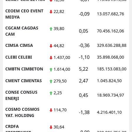
CEOEM CEO EVENT
22,82
-0,09
13.057.682,76
MEDYA
CGCAM CAGDAS
39,80
0,05
70.456.162,06
CAM
-0,36
CIMSA CIMSA
329.636.288,88
44,82
-1,10
CLEBI CELEBI
35.898.068,00
1.437,00
5,22
CMBTN CIMBETON
185.153.083,00
1.614,00
2,47
CMENT CIMENTAS
1.045.824,50
279,50
CONSE CONSUS
2,25
0,45
18.969.734,97
ENERJI
COSMO COSMOS
114,70
-1,38
4.216.401,10
YAT. HOLDING
CRDFA
30,64