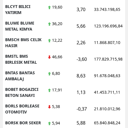
BLCYT BILICI
19,60
3,70
33.743.198,65
YATIRIM
BLUME BLUME
36,20
5,66
123.196.696,84
METAL KIMYA
BMSCH BMS CELIK
12,22
2,26
11.868.807,10
HASIR
BMSTL BMS
46,66
-3,60
177.829.715,98
BIRLESIK METAL
BNTAS BANTAS
6,80
8,63
91.678.048,63
AMBALAJ
BOBET BOGAZICI
17,91
1,13
41.453.711,11
BETON SANAYI
BORLS BORLEASE
5,38
-0,37
21.810.012,96
OTOMOTIV
5,88
BORSK BOR SEKER
65.840.848,24
5,94