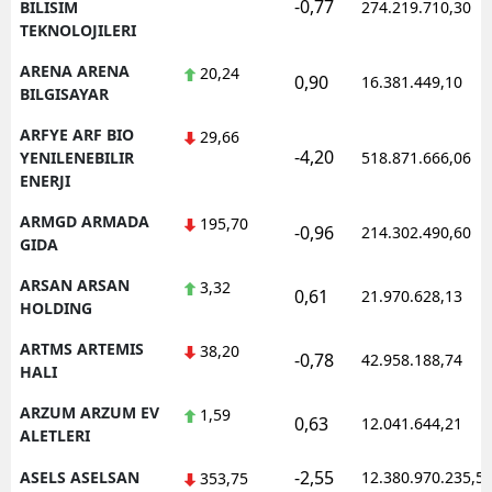
-0,77
BILISIM
274.219.710,30
TEKNOLOJILERI
ARENA ARENA
20,24
0,90
16.381.449,10
BILGISAYAR
ARFYE ARF BIO
29,66
-4,20
YENILENEBILIR
518.871.666,06
ENERJI
ARMGD ARMADA
195,70
-0,96
214.302.490,60
GIDA
ARSAN ARSAN
3,32
0,61
21.970.628,13
HOLDING
ARTMS ARTEMIS
38,20
-0,78
42.958.188,74
HALI
ARZUM ARZUM EV
1,59
0,63
12.041.644,21
ALETLERI
-2,55
ASELS ASELSAN
12.380.970.235,5
353,75