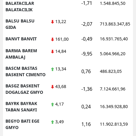
-1,71
BALATACILAR
1.548.845,50
BALATACILIK
BALSU BALSU
13,22
-2,07
713.863.347,85
GIDA
-0,49
BANVT BANVIT
16.931.765,40
161,00
BARMA BAREM
14,84
-9,95
5.064.966,20
AMBALAJ
BASCM BASTAS
13,34
0,76
486.823,05
BASKENT CIMENTO
BASGZ BASKENT
43,68
-1,36
7.124.661,96
DOGALGAZ GMYO
BAYRK BAYRAK
4,17
0,24
16.349.928,80
TABAN SANAYI
BEGYO BATI EGE
3,49
1,16
11.902.813,59
GMYO