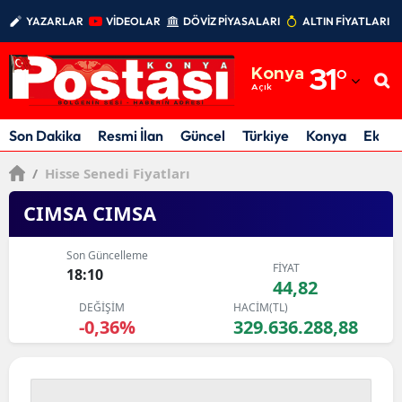
YAZARLAR
VİDEOLAR
DÖVİZ PİYASALARI
ALTIN FİYATLARI
Adana
Konya
31
°
Adıyaman
Açık
Afyonkarahisar
Son Dakika
Resmi İlan
Güncel
Türkiye
Konya
Ekon
Ağrı
/
Hisse Senedi Fiyatları
Amasya
CIMSA CIMSA
Ankara
Son Güncelleme
FİYAT
18:10
Antalya
44,82
DEĞİŞİM
HACİM(TL)
Artvin
-0,36%
329.636.288,88
Aydın
Balıkesir