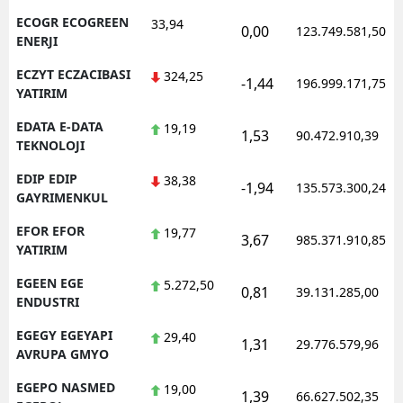
ECOGR ECOGREEN
33,94
0,00
123.749.581,50
ENERJI
ECZYT ECZACIBASI
324,25
-1,44
196.999.171,75
YATIRIM
EDATA E-DATA
19,19
1,53
90.472.910,39
TEKNOLOJI
EDIP EDIP
38,38
-1,94
135.573.300,24
GAYRIMENKUL
EFOR EFOR
19,77
3,67
985.371.910,85
YATIRIM
EGEEN EGE
5.272,50
0,81
39.131.285,00
ENDUSTRI
EGEGY EGEYAPI
29,40
1,31
29.776.579,96
AVRUPA GMYO
EGEPO NASMED
19,00
1,39
66.627.502,35