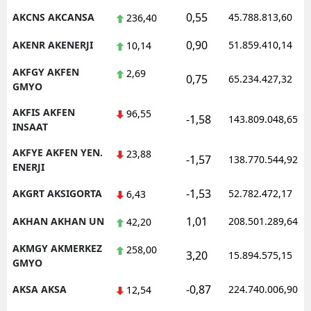
0,55
AKCNS AKCANSA
45.788.813,60
236,40
Malatya
0,90
AKENR AKENERJI
51.859.410,14
10,14
Manisa
AKFGY AKFEN
2,69
0,75
Kahramanmaraş
65.234.427,32
GMYO
Mardin
AKFIS AKFEN
96,55
-1,58
143.809.048,65
INSAAT
Muğla
AKFYE AKFEN YEN.
23,88
-1,57
138.770.544,92
Muş
ENERJI
Nevşehir
-1,53
AKGRT AKSIGORTA
52.782.472,17
6,43
1,01
Niğde
AKHAN AKHAN UN
208.501.289,64
42,20
AKMGY AKMERKEZ
Ordu
258,00
3,20
15.894.575,15
GMYO
Rize
-0,87
AKSA AKSA
224.740.006,90
12,54
Sakarya