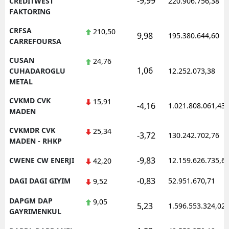
-9,99
CREDITWEST
220.906.756,38
FAKTORING
CRFSA
210,50
9,98
195.380.644,60
CARREFOURSA
CUSAN
24,76
1,06
CUHADAROGLU
12.252.073,38
METAL
CVKMD CVK
15,91
-4,16
1.021.808.061,43
MADEN
CVKMDR CVK
25,34
-3,72
130.242.702,76
MADEN - RHKP
-9,83
CWENE CW ENERJI
12.159.626.735,6
42,20
-0,83
DAGI DAGI GIYIM
52.951.670,71
9,52
DAPGM DAP
9,05
5,23
1.596.553.324,02
GAYRIMENKUL