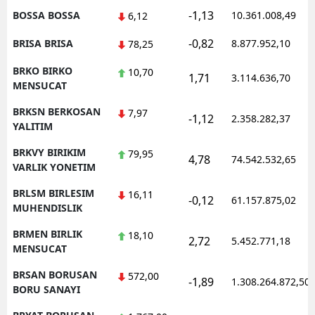
-1,13
BOSSA BOSSA
10.361.008,49
6,12
-0,82
BRISA BRISA
8.877.952,10
78,25
BRKO BIRKO
10,70
1,71
3.114.636,70
MENSUCAT
BRKSN BERKOSAN
7,97
-1,12
2.358.282,37
YALITIM
BRKVY BIRIKIM
79,95
4,78
74.542.532,65
VARLIK YONETIM
BRLSM BIRLESIM
16,11
-0,12
61.157.875,02
MUHENDISLIK
BRMEN BIRLIK
18,10
2,72
5.452.771,18
MENSUCAT
BRSAN BORUSAN
572,00
-1,89
1.308.264.872,50
BORU SANAYI