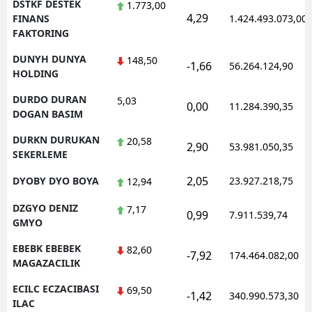
DSTKF DESTEK
1.773,00
4,29
FINANS
1.424.493.073,00
FAKTORING
DUNYH DUNYA
148,50
-1,66
56.264.124,90
HOLDING
DURDO DURAN
5,03
0,00
11.284.390,35
DOGAN BASIM
DURKN DURUKAN
20,58
2,90
53.981.050,35
SEKERLEME
2,05
DYOBY DYO BOYA
23.927.218,75
12,94
DZGYO DENIZ
7,17
0,99
7.911.539,74
GMYO
EBEBK EBEBEK
82,60
-7,92
174.464.082,00
MAGAZACILIK
ECILC ECZACIBASI
69,50
-1,42
340.990.573,30
ILAC