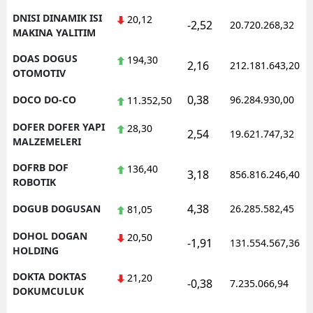
DNISI DINAMIK ISI
20,12
-2,52
20.720.268,32
MAKINA YALITIM
DOAS DOGUS
194,30
2,16
212.181.643,20
OTOMOTIV
0,38
DOCO DO-CO
96.284.930,00
11.352,50
DOFER DOFER YAPI
28,30
2,54
19.621.747,32
MALZEMELERI
DOFRB DOF
136,40
3,18
856.816.246,40
ROBOTIK
4,38
DOGUB DOGUSAN
26.285.582,45
81,05
DOHOL DOGAN
20,50
-1,91
131.554.567,36
HOLDING
DOKTA DOKTAS
21,20
-0,38
7.235.066,94
DOKUMCULUK