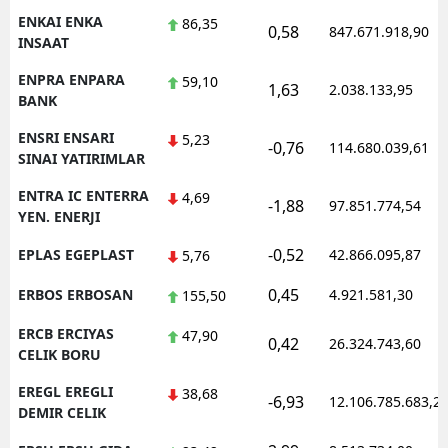
ENKAI ENKA
86,35
0,58
847.671.918,90
INSAAT
ENPRA ENPARA
59,10
1,63
2.038.133,95
BANK
ENSRI ENSARI
5,23
-0,76
114.680.039,61
SINAI YATIRIMLAR
ENTRA IC ENTERRA
4,69
-1,88
97.851.774,54
YEN. ENERJI
-0,52
EPLAS EGEPLAST
42.866.095,87
5,76
0,45
ERBOS ERBOSAN
4.921.581,30
155,50
ERCB ERCIYAS
47,90
0,42
26.324.743,60
CELIK BORU
EREGL EREGLI
38,68
-6,93
12.106.785.683,2
DEMIR CELIK