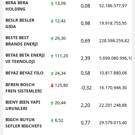
BERA BERA
13,09
0,08
52.186.577,97
HOLDING
BESLR BESLER
12,42
0,98
19.918.755,95
GIDA
BESTE BEST
29,30
0,69
228.598.259,82
BRANDS ENERJI
BETAE BETA ENERJI
111,20
2,39
5.699.080.996,10
VE TEKNOLOJI
0,58
BEYAZ BEYAZ FILO
10.817.880,08
24,34
BFREN BOSCH
125,80
-0,32
16.170.946,30
FREN SISTEMLERI
BIENY BIEN YAPI
20,44
2,20
22.201.248,88
URUNLERI
BIGCH BUYUK
6,52
0,77
29.579.015,40
SEFLER BIGCHEFS