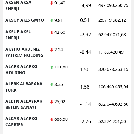
AKSEN AKSA
91,40
-4,99
497.090.250,75
ENERJI
Samsun
0,51
AKSGY AKIS GMYO
25.719.982,12
9,81
Siirt
AKSUE AKSU
42,60
-2,92
62.947.071,68
Sinop
ENERJI
Sivas
AKYHO AKDENIZ
2,24
-0,44
1.189.420,49
YATIRIM HOLDING
Tekirdağ
ALARK ALARKO
101,80
1,50
320.678.263,15
Tokat
HOLDING
ALBRK ALBARAKA
Trabzon
8,35
1,58
106.449.455,94
TURK
Tunceli
ALBTN ALBAYRAK
25,92
-1,14
692.044.692,60
BETON SANAYI
Şanlıurfa
ALCAR ALARKO
686,50
Uşak
-2,76
52.374.751,50
CARRIER
Van