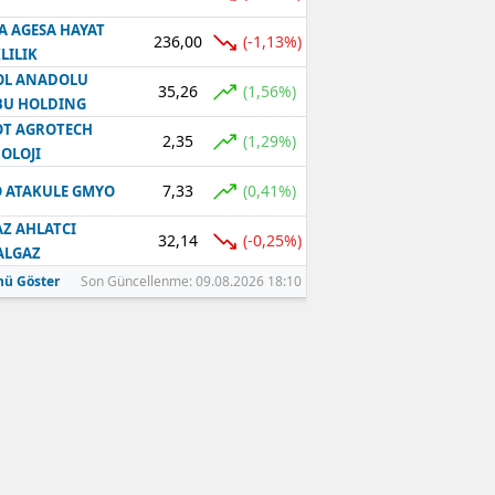
A AGESA HAYAT
236,00
(-1,13%)
LILIK
OL ANADOLU
35,26
(1,56%)
BU HOLDING
T AGROTECH
2,35
(1,29%)
OLOJI
7,33
(0,41%)
 ATAKULE GMYO
Z AHLATCI
32,14
(-0,25%)
ALGAZ
ü Göster
Son Güncellenme: 09.08.2026 18:10