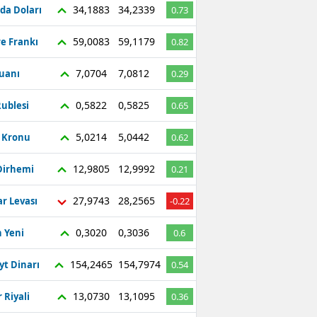
34,1883
34,2339
da Doları
0.73
59,0083
59,1179
re Frankı
0.82
7,0704
7,0812
Yuanı
0.29
0,5822
0,5825
ublesi
0.65
5,0214
5,0442
ç Kronu
0.62
12,9805
12,9992
Dirhemi
0.21
27,9743
28,2565
r Levası
-0.22
0,3020
0,3036
 Yeni
0.6
154,2465
154,7974
yt Dinarı
0.54
13,0730
13,1095
 Riyali
0.36