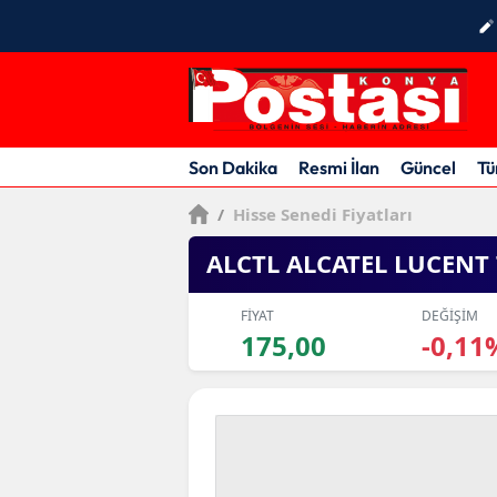
Son Dakika
Resmi İlan
Güncel
Tü
/
Hisse Senedi Fiyatları
ALCTL ALCATEL LUCENT 
FİYAT
DEĞİŞİM
175,00
-0,11