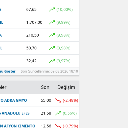
67,65
(10,00%)
A
1.707,00
(9,99%)
HL
210,50
(9,98%)
A
50,70
(9,98%)
L
32,42
(9,97%)
ü Göster
Son Güncellenme: 09.08.2026 18:10
ler
Son
Değişim
55,00
(-2,48%)
O ADRA GMYO
21,58
(0,56%)
S ANADOLU EFES
12,56
(-0,79%)
N AFYON CIMENTO