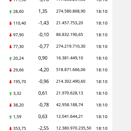
1,35
Yozgat
274.580.868,90
18:10
28,60
-1,43
21.457.753,20
18:10
Zonguldak
110,40
-0,10
86.832.190,65
18:10
97,90
Aksaray
-0,77
274.219.710,30
18:10
77,30
Bayburt
0,90
16.381.449,10
18:10
20,24
Karaman
-4,20
518.871.666,06
18:10
29,66
Kırıkkale
-0,96
214.302.490,60
18:10
195,70
Batman
0,61
21.970.628,13
18:10
3,32
Şırnak
-0,78
42.958.188,74
18:10
38,20
Bartın
0,63
12.041.644,21
18:10
1,59
Ardahan
-2,55
12.380.970.235,50
18:10
353,75
Iğdır