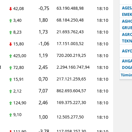
-0,75
63.190.488,98
18:10
AGES
42,08
Samsun
EMEK
1,80
68.184.250,48
18:10
3,40
AGH
Siirt
GRU
1,73
21.693.762,43
18:10
8,23
Sinop
AGRO
TEKN
-1,06
17.151.003,52
18:10
15,80
Sivas
AGYO
1,19
720.200.219,25
18:10
425,00
Tekirdağ
AHGA
2,45
I
2.294.160.747,94
18:10
72,80
DOG
Tokat
Tümün
0,70
217.121.259,65
18:10
15,91
Trabzon
7,07
862.693.604,57
18:10
2,12
Tunceli
2,46
169.375.227,30
18:10
124,90
Şanlıurfa
9,10
1,00
12.505.277,50
18:10
Uşak
Van
-3,78
117.058.257,30
18:10
111,90