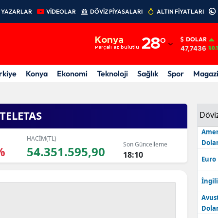
YAZARLAR
VİDEOLAR
DÖVİZ PİYASALARI
ALTIN FİYATLARI
Adana
Konya
28
°
DOLAR
Adıyaman
47,7436
Parçalı az bulutlu
%0.
Afyonkarahisar
rkiye
Konya
Ekonomi
Teknoloji
Sağlık
Spor
Magaz
Ağrı
Amasya
TELETAS
Dövi
Ankara
Amer
HACİM(TL)
Dolar
Son Güncelleme
%
54.351.595,90
Antalya
18:10
Euro
Artvin
İngili
Aydın
Avus
Dolar
Balıkesir