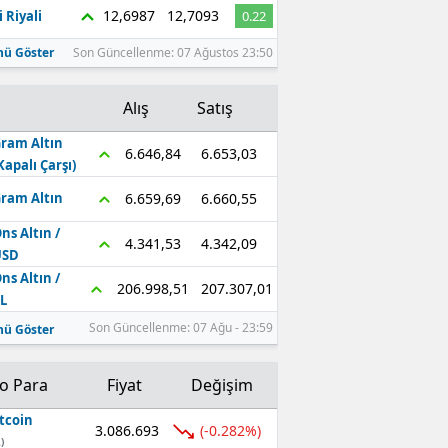
12,6987
12,7093
 Riyali
0.22
ü Göster
Son Güncellenme: 07 Ağustos 23:50
Alış
Satış
ram Altın
6.653,03
6.646,84
Kapalı Çarşı)
6.660,55
6.659,69
ram Altın
ns Altın /
4.342,09
4.341,53
USD
ns Altın /
207.307,01
206.998,51
L
Son Güncellenme: 07 Ağu - 23:59
ü Göster
to Para
Fiyat
Değişim
tcoin
3.086.693
(-0.282%)
)