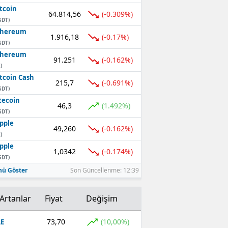
tcoin
64.814,56
(-0.309%)
SDT)
thereum
1.916,18
(-0.17%)
SDT)
thereum
91.251
(-0.162%)
)
tcoin Cash
215,7
(-0.691%)
SDT)
tecoin
46,3
(1.492%)
SDT)
pple
49,260
(-0.162%)
)
pple
1,0342
(-0.174%)
SDT)
ü Göster
Son Güncellenme: 12:39
Artanlar
Fiyat
Değişim
73,70
(10,00%)
E