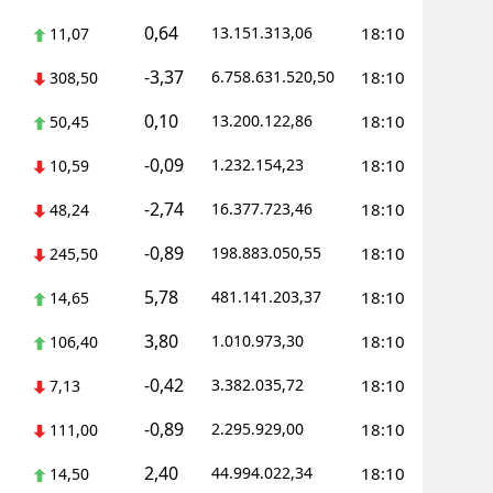
0,64
13.151.313,06
18:10
11,07
Yalova
-3,37
6.758.631.520,50
18:10
308,50
Karabük
0,10
13.200.122,86
18:10
50,45
Kilis
-0,09
1.232.154,23
18:10
10,59
Osmaniye
-2,74
16.377.723,46
18:10
48,24
Düzce
-0,89
198.883.050,55
18:10
245,50
5,78
481.141.203,37
18:10
14,65
3,80
1.010.973,30
18:10
106,40
-0,42
3.382.035,72
18:10
7,13
-0,89
2.295.929,00
18:10
111,00
2,40
44.994.022,34
18:10
14,50