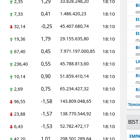
1,29
33.828.248,20
18:10
2,35
Bi
Mersin
(U
0,41
1.486.420,23
18:10
7,33
E
İstanbul
-0,25
45.407.680,74
18:10
32,14
(U
E
İzmir
1,79
29.155.635,80
18:10
19,36
(TL
Kars
Bi
0,45
7.971.197.000,85
18:10
67,40
(U
Kastamonu
Li
0,55
45.788.813,60
18:10
236,40
(U
Kayseri
0,90
Ri
51.859.410,14
18:10
10,14
(TL
Kırklareli
0,75
65.234.427,32
18:10
2,69
Ri
(U
Kırşehir
-1,58
143.809.048,65
18:10
96,55
Tümün
Kocaeli
-1,57
138.770.544,92
18:10
23,88
BIST 
Konya
-1,53
52.782.472,17
18:10
6,43
EMPA
Kütahya
1,01
208.501.289,64
18:10
42,20