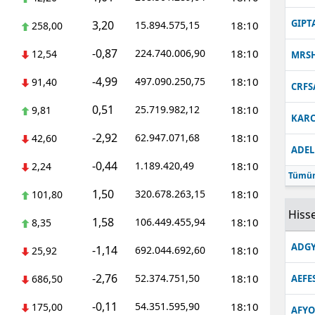
Malatya
GIPT
3,20
15.894.575,15
18:10
258,00
Manisa
-0,87
224.740.006,90
18:10
12,54
MRS
Kahramanmaraş
-4,99
497.090.250,75
18:10
91,40
CRFS
Mardin
0,51
25.719.982,12
18:10
9,81
KARC
-2,92
Muğla
62.947.071,68
18:10
42,60
ADEL
-0,44
1.189.420,49
18:10
Muş
2,24
Tümün
1,50
320.678.263,15
18:10
101,80
Nevşehir
Hisse
1,58
106.449.455,94
18:10
8,35
Niğde
ADGY
-1,14
692.044.692,60
18:10
25,92
Ordu
-2,76
52.374.751,50
18:10
686,50
AEFE
Rize
-0,11
54.351.595,90
18:10
175,00
Sakarya
AFYO