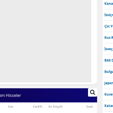
Kana
Bilecik
İsviç
Bingöl
Bitlis
Çin 
Bolu
Rus R
Burdur
İsve
Bursa
BAE 
Çanakkale
Bulga
Çankırı
Japon
Çorum
Kuve
üm Hisseler
Denizli
Katar
Son
Fark%
En Düşük
Saat
Diyarbakır