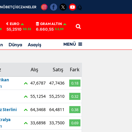
NÖBETÇİ ECZANELER
12
EURO
GRAM ALTIN
55,2510
6.660,55
18
%0.32
% 2,59
in
Dünya
Asayiş
MENÜ
z
Alış
Satış
Fark
ikan
47,6787
47,7436
0.18
ı
55,1254
55,2510
0.32
64,3468
64,4811
z Sterlini
0.38
tralya
33,6898
33,7500
0.69
ı