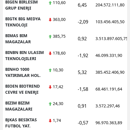
BIGEN BIRLESIM
110,60
6,45
204.572.111,80
GRUP ENERJI
BIGTK BIG MEDYA
363,00
-2,09
103.456.405,50
TEKNOLOJI
BIMAS BIM
385,75
0,92
3.513.897.605,75
MAGAZALAR
BINBN BIN ULASIM
178,60
-1,92
46.099.331,90
TEKNOLOJILERI
BINHO 1000
10,30
5,32
385.452.406,90
YATIRIMLAR HOL.
BIOEN BIOTREND
17,42
-1,58
68.461.191,64
CEVRE VE ENERJI
BIZIM BIZIM
24,30
0,91
3.572.297,46
MAGAZALARI
BJKAS BESIKTAS
1,74
-0,57
96.970.363,89
FUTBOL YAT.