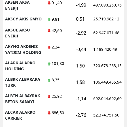
AKSEN AKSA
91,40
-4,99
497.090.250,75
ENERJI
Samsun
0,51
AKSGY AKIS GMYO
25.719.982,12
9,81
Siirt
AKSUE AKSU
42,60
-2,92
62.947.071,68
Sinop
ENERJI
Sivas
AKYHO AKDENIZ
2,24
-0,44
1.189.420,49
YATIRIM HOLDING
Tekirdağ
ALARK ALARKO
101,80
1,50
320.678.263,15
Tokat
HOLDING
ALBRK ALBARAKA
Trabzon
8,35
1,58
106.449.455,94
TURK
Tunceli
ALBTN ALBAYRAK
25,92
-1,14
692.044.692,60
BETON SANAYI
Şanlıurfa
ALCAR ALARKO
686,50
Uşak
-2,76
52.374.751,50
CARRIER
Van