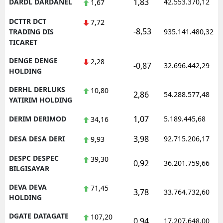
1,83
DARDL DARDANEL
42.553.370,12
1,67
DCTTR DCT
7,72
-8,53
TRADING DIS
935.141.480,32
TICARET
DENGE DENGE
2,28
-0,87
32.696.442,29
HOLDING
DERHL DERLUKS
10,80
2,86
54.288.577,48
YATIRIM HOLDING
1,07
DERIM DERIMOD
5.189.445,68
34,16
3,98
DESA DESA DERI
92.715.206,17
9,93
DESPC DESPEC
39,30
0,92
36.201.759,66
BILGISAYAR
DEVA DEVA
71,45
3,78
33.764.732,60
HOLDING
DGATE DATAGATE
107,20
0,94
17.207.648,00