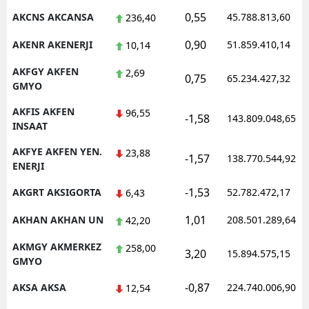
0,55
AKCNS AKCANSA
45.788.813,60
236,40
Malatya
0,90
AKENR AKENERJI
51.859.410,14
10,14
Manisa
AKFGY AKFEN
2,69
0,75
Kahramanmaraş
65.234.427,32
GMYO
Mardin
AKFIS AKFEN
96,55
-1,58
143.809.048,65
INSAAT
Muğla
AKFYE AKFEN YEN.
23,88
-1,57
138.770.544,92
Muş
ENERJI
Nevşehir
-1,53
AKGRT AKSIGORTA
52.782.472,17
6,43
1,01
Niğde
AKHAN AKHAN UN
208.501.289,64
42,20
AKMGY AKMERKEZ
Ordu
258,00
3,20
15.894.575,15
GMYO
Rize
-0,87
AKSA AKSA
224.740.006,90
12,54
Sakarya