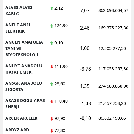
ALVES ALVES
2,12
7,07
862.693.604,57
Yalova
KABLO
Karabük
ANELE ANEL
124,90
2,46
169.375.227,30
ELEKTRIK
Kilis
ANGEN ANATOLIA
9,10
1,00
TANI VE
12.505.277,50
Osmaniye
BIYOTEKNOLOJI
Düzce
ANHYT ANADOLU
111,90
-3,78
117.058.257,30
HAYAT EMEK.
ANSGR ANADOLU
28,60
1,35
274.580.868,90
SIGORTA
ARASE DOGU ARAS
110,40
-1,43
21.457.753,20
ENERJI
-0,10
ARCLK ARCELIK
86.832.190,65
97,90
ARDYZ ARD
77,30