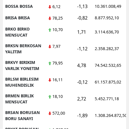
-1,13
BOSSA BOSSA
10.361.008,49
6,12
-0,82
BRISA BRISA
8.877.952,10
78,25
BRKO BIRKO
10,70
1,71
3.114.636,70
MENSUCAT
BRKSN BERKOSAN
7,97
-1,12
2.358.282,37
YALITIM
BRKVY BIRIKIM
79,95
4,78
74.542.532,65
VARLIK YONETIM
BRLSM BIRLESIM
16,11
-0,12
61.157.875,02
MUHENDISLIK
BRMEN BIRLIK
18,10
2,72
5.452.771,18
MENSUCAT
BRSAN BORUSAN
572,00
-1,89
1.308.264.872,50
BORU SANAYI