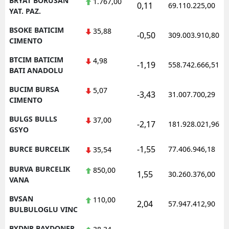
BRYAT BORUSAN
1.767,00
0,11
69.110.225,00
YAT. PAZ.
BSOKE BATICIM
35,88
-0,50
309.003.910,80
CIMENTO
BTCIM BATICIM
4,98
-1,19
558.742.666,51
BATI ANADOLU
BUCIM BURSA
5,07
-3,43
31.007.700,29
CIMENTO
BULGS BULLS
37,00
-2,17
181.928.021,96
GSYO
-1,55
BURCE BURCELIK
77.406.946,18
35,54
BURVA BURCELIK
850,00
1,55
30.260.376,00
VANA
BVSAN
110,00
2,04
57.947.412,90
BULBULOGLU VINC
BYDNR BAYDONER