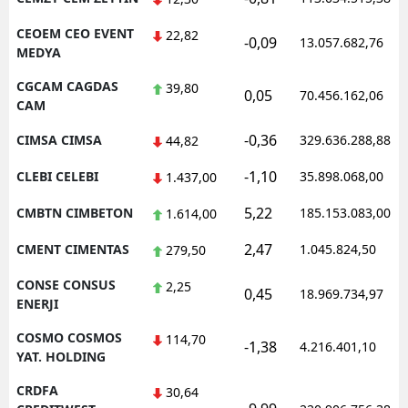
CEOEM CEO EVENT
22,82
-0,09
13.057.682,76
MEDYA
CGCAM CAGDAS
39,80
0,05
70.456.162,06
CAM
-0,36
CIMSA CIMSA
329.636.288,88
44,82
-1,10
CLEBI CELEBI
35.898.068,00
1.437,00
5,22
CMBTN CIMBETON
185.153.083,00
1.614,00
2,47
CMENT CIMENTAS
1.045.824,50
279,50
CONSE CONSUS
2,25
0,45
18.969.734,97
ENERJI
COSMO COSMOS
114,70
-1,38
4.216.401,10
YAT. HOLDING
CRDFA
30,64