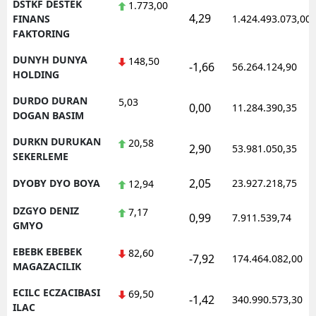
DSTKF DESTEK
1.773,00
4,29
FINANS
1.424.493.073,00
FAKTORING
DUNYH DUNYA
148,50
-1,66
56.264.124,90
HOLDING
DURDO DURAN
5,03
0,00
11.284.390,35
DOGAN BASIM
DURKN DURUKAN
20,58
2,90
53.981.050,35
SEKERLEME
2,05
DYOBY DYO BOYA
23.927.218,75
12,94
DZGYO DENIZ
7,17
0,99
7.911.539,74
GMYO
EBEBK EBEBEK
82,60
-7,92
174.464.082,00
MAGAZACILIK
ECILC ECZACIBASI
69,50
-1,42
340.990.573,30
ILAC