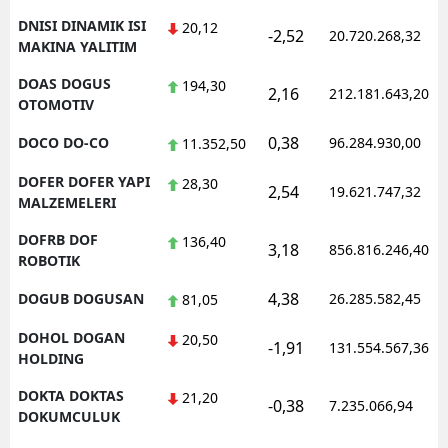
DNISI DINAMIK ISI
20,12
-2,52
20.720.268,32
MAKINA YALITIM
DOAS DOGUS
194,30
2,16
212.181.643,20
OTOMOTIV
0,38
DOCO DO-CO
96.284.930,00
11.352,50
DOFER DOFER YAPI
28,30
2,54
19.621.747,32
MALZEMELERI
DOFRB DOF
136,40
3,18
856.816.246,40
ROBOTIK
4,38
DOGUB DOGUSAN
26.285.582,45
81,05
DOHOL DOGAN
20,50
-1,91
131.554.567,36
HOLDING
DOKTA DOKTAS
21,20
-0,38
7.235.066,94
DOKUMCULUK