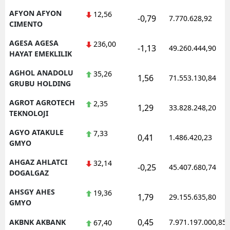
AFYON AFYON
12,56
Mersin
-0,79
7.770.628,92
CIMENTO
İstanbul
AGESA AGESA
236,00
-1,13
49.260.444,90
HAYAT EMEKLILIK
İzmir
AGHOL ANADOLU
35,26
1,56
Kars
71.553.130,84
GRUBU HOLDING
Kastamonu
AGROT AGROTECH
2,35
1,29
33.828.248,20
TEKNOLOJI
Kayseri
AGYO ATAKULE
7,33
0,41
1.486.420,23
Kırklareli
GMYO
Kırşehir
AHGAZ AHLATCI
32,14
-0,25
45.407.680,74
DOGALGAZ
Kocaeli
AHSGY AHES
19,36
1,79
29.155.635,80
GMYO
Konya
0,45
AKBNK AKBANK
7.971.197.000,85
67,40
Kütahya