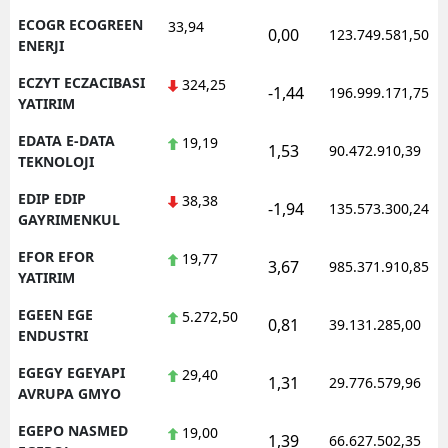
ECOGR ECOGREEN
33,94
0,00
123.749.581,50
ENERJI
ECZYT ECZACIBASI
324,25
-1,44
196.999.171,75
YATIRIM
EDATA E-DATA
19,19
1,53
90.472.910,39
TEKNOLOJI
EDIP EDIP
38,38
-1,94
135.573.300,24
GAYRIMENKUL
EFOR EFOR
19,77
3,67
985.371.910,85
YATIRIM
EGEEN EGE
5.272,50
0,81
39.131.285,00
ENDUSTRI
EGEGY EGEYAPI
29,40
1,31
29.776.579,96
AVRUPA GMYO
EGEPO NASMED
19,00
1,39
66.627.502,35