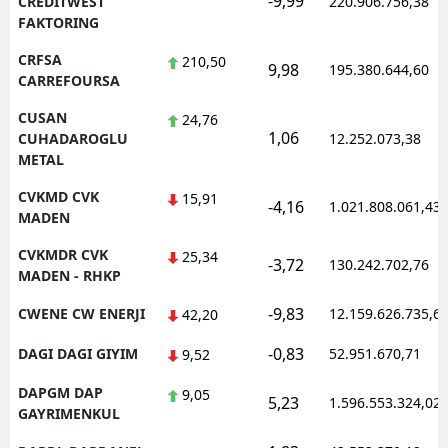
-9,99
CREDITWEST
220.906.756,38
FAKTORING
CRFSA
210,50
9,98
195.380.644,60
CARREFOURSA
CUSAN
24,76
1,06
CUHADAROGLU
12.252.073,38
METAL
CVKMD CVK
15,91
-4,16
1.021.808.061,43
MADEN
CVKMDR CVK
25,34
-3,72
130.242.702,76
MADEN - RHKP
-9,83
CWENE CW ENERJI
12.159.626.735,6
42,20
-0,83
DAGI DAGI GIYIM
52.951.670,71
9,52
DAPGM DAP
9,05
5,23
1.596.553.324,02
GAYRIMENKUL