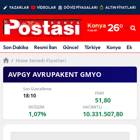
YAZARLAR
VİDEOLAR
DÖVİZ PİYASALARI
ALTIN FİYATLARI
Adana
Konya
26
°
Adıyaman
Kapalı
Afyonkarahisar
Son Dakika
Resmi İlan
Güncel
Türkiye
Konya
Ekon
Ağrı
/
Hisse Senedi Fiyatları
Amasya
AVPGY AVRUPAKENT GMYO
Ankara
Son Güncelleme
FİYAT
18:10
Antalya
51,80
DEĞİŞİM
HACİM(TL)
Artvin
1,07%
10.331.507,80
Aydın
Balıkesir