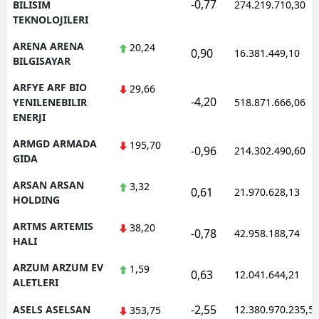
-0,77
BILISIM
274.219.710,30
TEKNOLOJILERI
ARENA ARENA
20,24
0,90
16.381.449,10
BILGISAYAR
ARFYE ARF BIO
29,66
-4,20
YENILENEBILIR
518.871.666,06
ENERJI
ARMGD ARMADA
195,70
-0,96
214.302.490,60
GIDA
ARSAN ARSAN
3,32
0,61
21.970.628,13
HOLDING
ARTMS ARTEMIS
38,20
-0,78
42.958.188,74
HALI
ARZUM ARZUM EV
1,59
0,63
12.041.644,21
ALETLERI
-2,55
ASELS ASELSAN
12.380.970.235,5
353,75