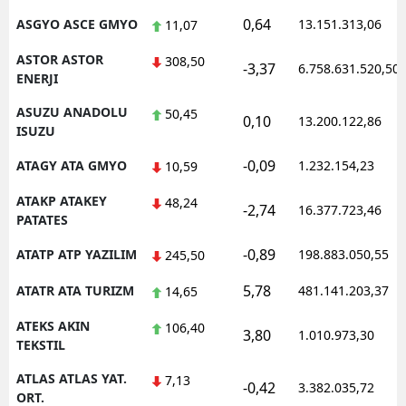
0,64
ASGYO ASCE GMYO
13.151.313,06
11,07
ASTOR ASTOR
308,50
-3,37
6.758.631.520,50
ENERJI
ASUZU ANADOLU
50,45
0,10
13.200.122,86
ISUZU
-0,09
ATAGY ATA GMYO
1.232.154,23
10,59
ATAKP ATAKEY
48,24
-2,74
16.377.723,46
PATATES
-0,89
ATATP ATP YAZILIM
198.883.050,55
245,50
5,78
ATATR ATA TURIZM
481.141.203,37
14,65
ATEKS AKIN
106,40
3,80
1.010.973,30
TEKSTIL
ATLAS ATLAS YAT.
7,13
-0,42
3.382.035,72
ORT.