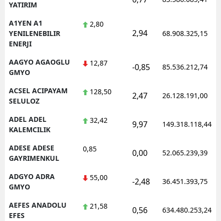
YATIRIM
Edirne
A1YEN A1
2,80
2,94
Elazığ
YENILENEBILIR
68.908.325,15
ENERJI
Erzincan
AAGYO AGAOGLU
12,87
-0,85
85.536.212,74
GMYO
Erzurum
ACSEL ACIPAYAM
128,50
Eskişehir
2,47
26.128.191,00
SELULOZ
Gaziantep
ADEL ADEL
32,42
9,97
149.318.118,44
KALEMCILIK
Giresun
ADESE ADESE
0,85
0,00
52.065.239,39
Gümüşhane
GAYRIMENKUL
Hakkari
ADGYO ADRA
55,00
-2,48
36.451.393,75
GMYO
Hatay
AEFES ANADOLU
21,58
0,56
634.480.253,24
Isparta
EFES