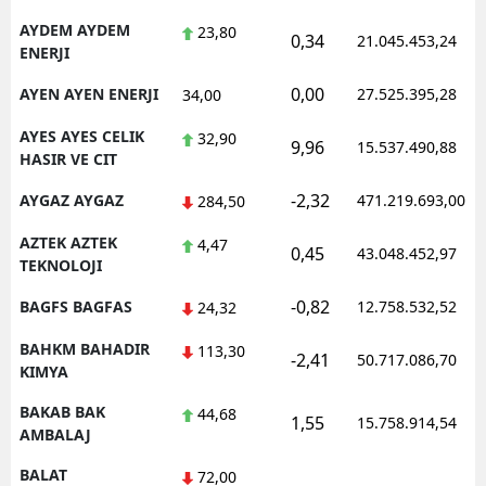
AYDEM AYDEM
23,80
0,34
21.045.453,24
ENERJI
0,00
AYEN AYEN ENERJI
27.525.395,28
34,00
AYES AYES CELIK
32,90
9,96
15.537.490,88
HASIR VE CIT
-2,32
AYGAZ AYGAZ
471.219.693,00
284,50
AZTEK AZTEK
4,47
0,45
43.048.452,97
TEKNOLOJI
-0,82
BAGFS BAGFAS
12.758.532,52
24,32
BAHKM BAHADIR
113,30
-2,41
50.717.086,70
KIMYA
BAKAB BAK
44,68
1,55
15.758.914,54
AMBALAJ
BALAT
72,00