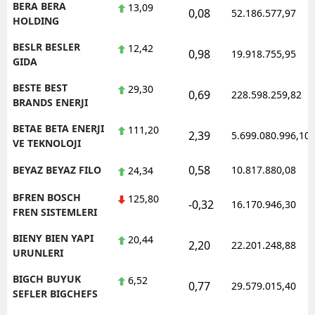
BERA BERA
13,09
0,08
52.186.577,97
HOLDING
BESLR BESLER
12,42
0,98
19.918.755,95
GIDA
BESTE BEST
29,30
0,69
228.598.259,82
BRANDS ENERJI
BETAE BETA ENERJI
111,20
2,39
5.699.080.996,10
VE TEKNOLOJI
0,58
BEYAZ BEYAZ FILO
10.817.880,08
24,34
BFREN BOSCH
125,80
-0,32
16.170.946,30
FREN SISTEMLERI
BIENY BIEN YAPI
20,44
2,20
22.201.248,88
URUNLERI
BIGCH BUYUK
6,52
0,77
29.579.015,40
SEFLER BIGCHEFS