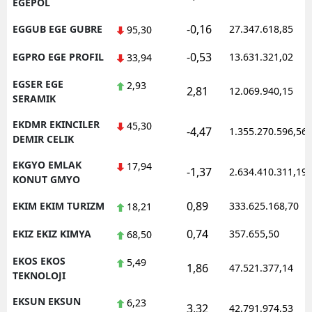
EGEPOL
-0,16
EGGUB EGE GUBRE
27.347.618,85
95,30
-0,53
EGPRO EGE PROFIL
13.631.321,02
33,94
EGSER EGE
2,93
2,81
12.069.940,15
SERAMIK
EKDMR EKINCILER
45,30
-4,47
1.355.270.596,56
DEMIR CELIK
EKGYO EMLAK
17,94
-1,37
2.634.410.311,19
KONUT GMYO
0,89
EKIM EKIM TURIZM
333.625.168,70
18,21
0,74
EKIZ EKIZ KIMYA
357.655,50
68,50
EKOS EKOS
5,49
1,86
47.521.377,14
TEKNOLOJI
EKSUN EKSUN
6,23
3,32
42.791.974,53