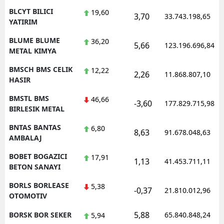
BLCYT BILICI
19,60
3,70
33.743.198,65
YATIRIM
BLUME BLUME
36,20
5,66
123.196.696,84
METAL KIMYA
BMSCH BMS CELIK
12,22
2,26
11.868.807,10
HASIR
BMSTL BMS
46,66
-3,60
177.829.715,98
BIRLESIK METAL
BNTAS BANTAS
6,80
8,63
91.678.048,63
AMBALAJ
BOBET BOGAZICI
17,91
1,13
41.453.711,11
BETON SANAYI
BORLS BORLEASE
5,38
-0,37
21.810.012,96
OTOMOTIV
5,88
BORSK BOR SEKER
65.840.848,24
5,94