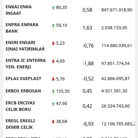
ENKAI ENKA
86,35
0,58
847.671.918,90
INSAAT
ENPRA ENPARA
59,10
1,63
2.038.133,95
BANK
ENSRI ENSARI
5,23
-0,76
114.680.039,61
SINAI YATIRIMLAR
ENTRA IC ENTERRA
4,69
-1,88
97.851.774,54
YEN. ENERJI
-0,52
EPLAS EGEPLAST
42.866.095,87
5,76
0,45
ERBOS ERBOSAN
4.921.581,30
155,50
ERCB ERCIYAS
47,90
0,42
26.324.743,60
CELIK BORU
EREGL EREGLI
38,68
-6,93
12.106.785.683,2
DEMIR CELIK