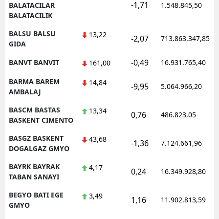
-1,71
BALATACILAR
1.548.845,50
BALATACILIK
BALSU BALSU
13,22
-2,07
713.863.347,85
GIDA
-0,49
BANVT BANVIT
16.931.765,40
161,00
BARMA BAREM
14,84
-9,95
5.064.966,20
AMBALAJ
BASCM BASTAS
13,34
0,76
486.823,05
BASKENT CIMENTO
BASGZ BASKENT
43,68
-1,36
7.124.661,96
DOGALGAZ GMYO
BAYRK BAYRAK
4,17
0,24
16.349.928,80
TABAN SANAYI
BEGYO BATI EGE
3,49
1,16
11.902.813,59
GMYO