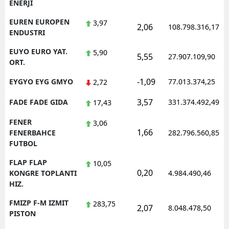
ENERJI
EUREN EUROPEN
3,97
2,06
108.798.316,17
ENDUSTRI
EUYO EURO YAT.
5,90
5,55
27.907.109,90
ORT.
-1,09
EYGYO EYG GMYO
77.013.374,25
2,72
3,57
FADE FADE GIDA
331.374.492,49
17,43
FENER
3,06
1,66
FENERBAHCE
282.796.560,85
FUTBOL
FLAP FLAP
10,05
0,20
KONGRE TOPLANTI
4.984.490,46
HIZ.
FMIZP F-M IZMIT
283,75
2,07
8.048.478,50
PISTON