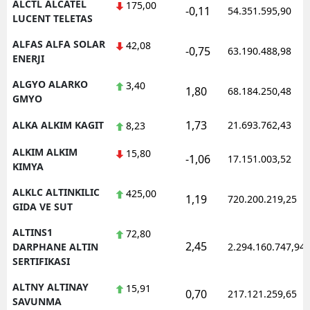
ALCTL ALCATEL
175,00
-0,11
54.351.595,90
LUCENT TELETAS
Yozgat
ALFAS ALFA SOLAR
42,08
-0,75
63.190.488,98
Zonguldak
ENERJI
Aksaray
ALGYO ALARKO
3,40
1,80
68.184.250,48
GMYO
Bayburt
1,73
ALKA ALKIM KAGIT
21.693.762,43
8,23
Karaman
ALKIM ALKIM
15,80
-1,06
17.151.003,52
KIMYA
Kırıkkale
ALKLC ALTINKILIC
425,00
Batman
1,19
720.200.219,25
GIDA VE SUT
Şırnak
ALTINS1
72,80
2,45
DARPHANE ALTIN
2.294.160.747,94
Bartın
SERTIFIKASI
Ardahan
ALTNY ALTINAY
15,91
0,70
217.121.259,65
SAVUNMA
Iğdır