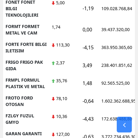
FONET FONET
5,00
-1,19
BILGI
109.028.768,84
TEKNOLOJILERI
FORMT FORMET
1,74
0,00
39.437.320,00
METAL VE CAM
FORTE FORTE BILGI
113,30
-4,15
363.950.365,60
ILETISIM
FRIGO FRIGO PAK
2,37
3,49
238.401.851,62
GIDA
FRMPL FORMUL
35,76
1,48
92.565.525,00
PLASTIK VE METAL
FROTO FORD
78,10
-0,64
1.602.362.688,95
OTOSAN
FZLGY FUZUL
10,36
-4,43
172.638.488,80
GMYO
GARAN GARANTI
127,00
-0,63
3.772.734.436,30