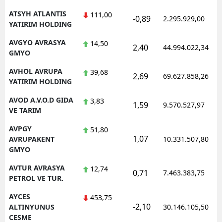
ATSYH ATLANTIS
111,00
-0,89
2.295.929,00
YATIRIM HOLDING
AVGYO AVRASYA
14,50
2,40
44.994.022,34
GMYO
AVHOL AVRUPA
39,68
2,69
69.627.858,26
YATIRIM HOLDING
AVOD A.V.O.D GIDA
3,83
1,59
9.570.527,97
VE TARIM
AVPGY
51,80
1,07
AVRUPAKENT
10.331.507,80
GMYO
AVTUR AVRASYA
12,74
0,71
7.463.383,75
PETROL VE TUR.
AYCES
453,75
-2,10
ALTINYUNUS
30.146.105,50
CESME