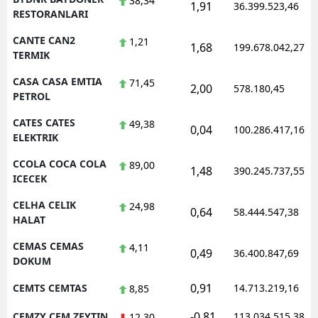
38,34
1,91
36.399.523,46
RESTORANLARI
CANTE CAN2
1,21
1,68
199.678.042,27
TERMIK
CASA CASA EMTIA
71,45
2,00
578.180,45
PETROL
CATES CATES
49,38
0,04
100.286.417,16
ELEKTRIK
CCOLA COCA COLA
89,00
1,48
390.245.737,55
ICECEK
CELHA CELIK
24,98
0,64
58.444.547,38
HALAT
CEMAS CEMAS
4,11
0,49
36.400.847,69
DOKUM
0,91
CEMTS CEMTAS
14.713.219,16
8,85
-0,81
CEMZY CEM ZEYTIN
113.034.515,38
12,30