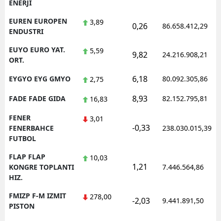
ENERJI
EUREN EUROPEN
3,89
0,26
86.658.412,29
ENDUSTRI
EUYO EURO YAT.
5,59
9,82
24.216.908,21
ORT.
6,18
EYGYO EYG GMYO
80.092.305,86
2,75
8,93
FADE FADE GIDA
82.152.795,81
16,83
FENER
3,01
-0,33
FENERBAHCE
238.030.015,39
FUTBOL
FLAP FLAP
10,03
1,21
KONGRE TOPLANTI
7.446.564,86
HIZ.
FMIZP F-M IZMIT
278,00
-2,03
9.441.891,50
PISTON