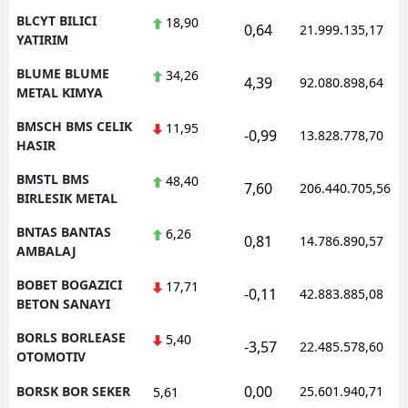
BLCYT BILICI
18,90
0,64
21.999.135,17
YATIRIM
BLUME BLUME
34,26
4,39
92.080.898,64
METAL KIMYA
BMSCH BMS CELIK
11,95
-0,99
13.828.778,70
HASIR
BMSTL BMS
48,40
7,60
206.440.705,56
BIRLESIK METAL
BNTAS BANTAS
6,26
0,81
14.786.890,57
AMBALAJ
BOBET BOGAZICI
17,71
-0,11
42.883.885,08
BETON SANAYI
BORLS BORLEASE
5,40
-3,57
22.485.578,60
OTOMOTIV
0,00
BORSK BOR SEKER
25.601.940,71
5,61