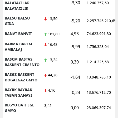
-3,30
BALATACILAR
1.240.357,60
BALATACILIK
BALSU BALSU
13,50
-5,20
2.257.746.210,65
GIDA
4,93
BANVT BANVIT
74.623.991,30
161,80
BARMA BAREM
16,48
-9,99
1.756.323,04
AMBALAJ
BASCM BASTAS
13,24
0,30
1.214.225,68
BASKENT CIMENTO
BASGZ BASKENT
44,28
-1,64
13.948.785,10
DOGALGAZ GMYO
BAYRK BAYRAK
4,16
-0,24
13.676.712,70
TABAN SANAYI
BEGYO BATI EGE
3,45
0,00
23.069.307,74
GMYO