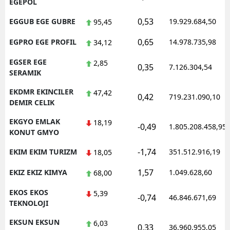
EGEPOL
0,53
EGGUB EGE GUBRE
19.929.684,50
95,45
0,65
EGPRO EGE PROFIL
14.978.735,98
34,12
EGSER EGE
2,85
0,35
7.126.304,54
SERAMIK
EKDMR EKINCILER
47,42
0,42
719.231.090,10
DEMIR CELIK
EKGYO EMLAK
18,19
-0,49
1.805.208.458,95
KONUT GMYO
-1,74
EKIM EKIM TURIZM
351.512.916,19
18,05
1,57
EKIZ EKIZ KIMYA
1.049.628,60
68,00
EKOS EKOS
5,39
-0,74
46.846.671,69
TEKNOLOJI
EKSUN EKSUN
6,03
0,33
36.960.955,05