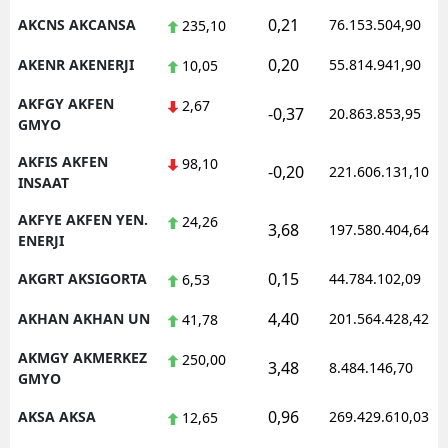
0,21
AKCNS AKCANSA
76.153.504,90
235,10
Malatya
0,20
AKENR AKENERJI
55.814.941,90
10,05
Manisa
AKFGY AKFEN
2,67
-0,37
Kahramanmaraş
20.863.853,95
GMYO
Mardin
AKFIS AKFEN
98,10
-0,20
221.606.131,10
INSAAT
Muğla
AKFYE AKFEN YEN.
24,26
3,68
197.580.404,64
Muş
ENERJI
Nevşehir
0,15
AKGRT AKSIGORTA
44.784.102,09
6,53
4,40
Niğde
AKHAN AKHAN UN
201.564.428,42
41,78
AKMGY AKMERKEZ
Ordu
250,00
3,48
8.484.146,70
GMYO
Rize
0,96
AKSA AKSA
269.429.610,03
12,65
Sakarya