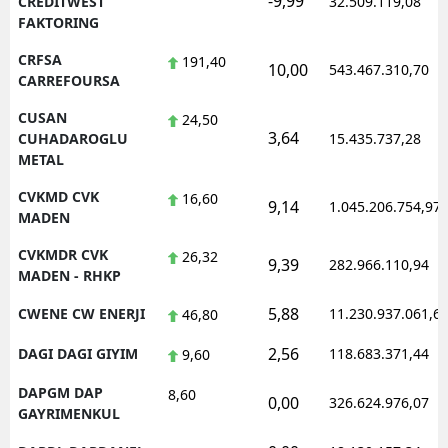
-9,99
CREDITWEST
32.509.119,08
FAKTORING
CRFSA
191,40
10,00
543.467.310,70
CARREFOURSA
CUSAN
24,50
3,64
CUHADAROGLU
15.435.737,28
METAL
CVKMD CVK
16,60
9,14
1.045.206.754,97
MADEN
CVKMDR CVK
26,32
9,39
282.966.110,94
MADEN - RHKP
5,88
CWENE CW ENERJI
11.230.937.061,6
46,80
2,56
DAGI DAGI GIYIM
118.683.371,44
9,60
DAPGM DAP
8,60
0,00
326.624.976,07
GAYRIMENKUL