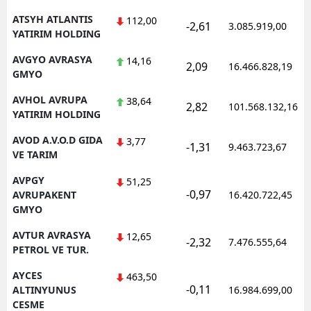
ATSYH ATLANTIS
112,00
-2,61
3.085.919,00
YATIRIM HOLDING
AVGYO AVRASYA
14,16
2,09
16.466.828,19
GMYO
AVHOL AVRUPA
38,64
2,82
101.568.132,16
YATIRIM HOLDING
AVOD A.V.O.D GIDA
3,77
-1,31
9.463.723,67
VE TARIM
AVPGY
51,25
-0,97
AVRUPAKENT
16.420.722,45
GMYO
AVTUR AVRASYA
12,65
-2,32
7.476.555,64
PETROL VE TUR.
AYCES
463,50
-0,11
ALTINYUNUS
16.984.699,00
CESME