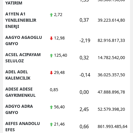
YATIRIM
Edirne
A1YEN A1
2,72
0,37
Elazığ
YENILENEBILIR
39.223.614,80
ENERJI
Erzincan
AAGYO AGAOGLU
12,98
-2,19
82.916.817,33
GMYO
Erzurum
ACSEL ACIPAYAM
125,40
Eskişehir
0,32
14.782.542,00
SELULOZ
Gaziantep
ADEL ADEL
29,48
-0,14
36.025.357,50
KALEMCILIK
Giresun
ADESE ADESE
0,85
0,00
47.888.896,78
Gümüşhane
GAYRIMENKUL
Hakkari
ADGYO ADRA
56,40
2,45
52.579.398,20
GMYO
Hatay
AEFES ANADOLU
21,46
0,66
861.993.485,64
Isparta
EFES