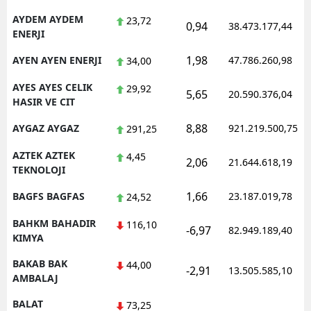
AYDEM AYDEM
23,72
0,94
38.473.177,44
ENERJI
1,98
AYEN AYEN ENERJI
47.786.260,98
34,00
AYES AYES CELIK
29,92
5,65
20.590.376,04
HASIR VE CIT
8,88
AYGAZ AYGAZ
921.219.500,75
291,25
AZTEK AZTEK
4,45
2,06
21.644.618,19
TEKNOLOJI
1,66
BAGFS BAGFAS
23.187.019,78
24,52
BAHKM BAHADIR
116,10
-6,97
82.949.189,40
KIMYA
BAKAB BAK
44,00
-2,91
13.505.585,10
AMBALAJ
BALAT
73,25