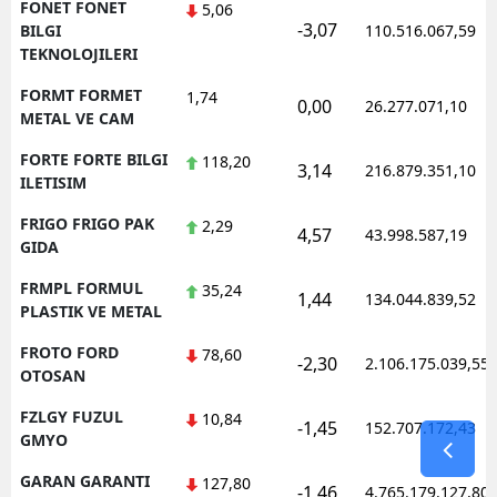
FONET FONET
5,06
-3,07
BILGI
110.516.067,59
TEKNOLOJILERI
FORMT FORMET
1,74
0,00
26.277.071,10
METAL VE CAM
FORTE FORTE BILGI
118,20
3,14
216.879.351,10
ILETISIM
FRIGO FRIGO PAK
2,29
4,57
43.998.587,19
GIDA
FRMPL FORMUL
35,24
1,44
134.044.839,52
PLASTIK VE METAL
FROTO FORD
78,60
-2,30
2.106.175.039,55
OTOSAN
FZLGY FUZUL
10,84
-1,45
152.707.172,43
GMYO
GARAN GARANTI
127,80
-1,46
4.765.179.127,80