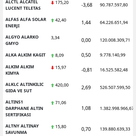
ALCTL ALCATEL
175,20
-3,68
90.787.597,80
LUCENT TELETAS
Yozgat
ALFAS ALFA SOLAR
42,40
1,44
64.226.651,94
Zonguldak
ENERJI
Aksaray
ALGYO ALARKO
3,34
0,00
120.008.309,71
GMYO
Bayburt
0,50
ALKA ALKIM KAGIT
9.778.140,99
8,09
Karaman
ALKIM ALKIM
15,97
-0,81
16.525.582,48
KIMYA
Kırıkkale
ALKLC ALTINKILIC
420,00
Batman
2,69
526.507.599,50
GIDA VE SUT
Şırnak
ALTINS1
71,06
1,08
DARPHANE ALTIN
1.382.998.966,67
Bartın
SERTIFIKASI
Ardahan
ALTNY ALTINAY
15,80
0,70
139.880.639,33
SAVUNMA
Iğdır