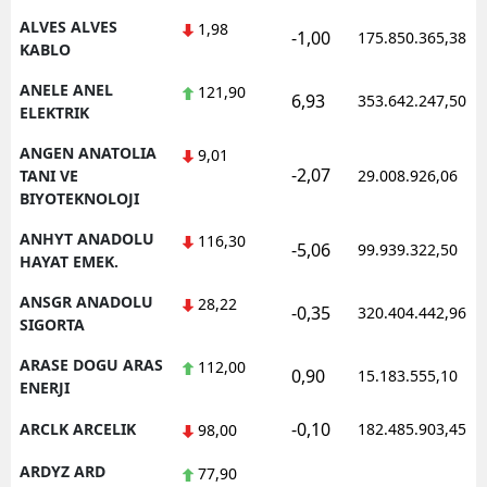
ALVES ALVES
1,98
-1,00
175.850.365,38
Yalova
KABLO
Karabük
ANELE ANEL
121,90
6,93
353.642.247,50
ELEKTRIK
Kilis
ANGEN ANATOLIA
9,01
-2,07
TANI VE
29.008.926,06
Osmaniye
BIYOTEKNOLOJI
Düzce
ANHYT ANADOLU
116,30
-5,06
99.939.322,50
HAYAT EMEK.
ANSGR ANADOLU
28,22
-0,35
320.404.442,96
SIGORTA
ARASE DOGU ARAS
112,00
0,90
15.183.555,10
ENERJI
-0,10
ARCLK ARCELIK
182.485.903,45
98,00
ARDYZ ARD
77,90