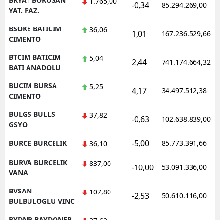
BRYAT BORUSAN
1.765,00
-0,34
85.294.269,00
YAT. PAZ.
BSOKE BATICIM
36,06
1,01
167.236.529,66
CIMENTO
BTCIM BATICIM
5,04
2,44
741.174.664,32
BATI ANADOLU
BUCIM BURSA
5,25
4,17
34.497.512,38
CIMENTO
BULGS BULLS
37,82
-0,63
102.638.839,00
GSYO
-5,00
BURCE BURCELIK
85.773.391,66
36,10
BURVA BURCELIK
837,00
-10,00
53.091.336,00
VANA
BVSAN
107,80
-2,53
50.610.116,00
BULBULOGLU VINC
BYDNR BAYDONER