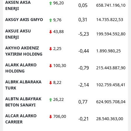
AKSEN AKSA
96,20
0,05
658.741.196,10
ENERJI
Samsun
0,31
AKSGY AKIS GMYO
14.735.822,53
9,76
Siirt
AKSUE AKSU
43,88
-5,23
199.594.592,80
Sinop
ENERJI
Sivas
AKYHO AKDENIZ
2,25
-0,44
1.890.980,25
YATIRIM HOLDING
Tekirdağ
ALARK ALARKO
100,30
-0,79
215.443.887,90
Tokat
HOLDING
ALBRK ALBARAKA
Trabzon
8,22
-2,14
102.759.458,41
TURK
Tunceli
ALBTN ALBAYRAK
26,22
0,77
624.905.708,04
BETON SANAYI
Şanlıurfa
ALCAR ALARKO
706,00
Uşak
-0,21
28.540.363,00
CARRIER
Van