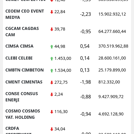
CEOEM CEO EVENT
22,84
-2,23
15.902.932,12
MEDYA
CGCAM CAGDAS
39,78
-0,95
64.277.660,44
CAM
0,54
CIMSA CIMSA
370.519.962,88
44,98
0,14
CLEBI CELEBI
28.600.161,00
1.453,00
0,13
CMBTN CIMBETON
25.179.899,00
1.534,00
-1,98
CMENT CIMENTAS
812.332,00
272,75
CONSE CONSUS
2,24
-0,88
9.427.909,72
ENERJI
COSMO COSMOS
116,30
-0,94
4.692.128,90
YAT. HOLDING
CRDFA
34,04