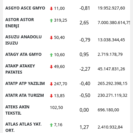
-0,81
ASGYO ASCE GMYO
19.952.927,60
11,00
ASTOR ASTOR
319,25
2,65
7.000.380.614,75
ENERJI
ASUZU ANADOLU
50,40
-0,79
13.038.344,45
ISUZU
0,95
ATAGY ATA GMYO
2.719.178,79
10,60
ATAKP ATAKEY
49,60
-2,27
45.147.831,26
PATATES
-0,40
ATATP ATP YAZILIM
265.292.398,15
247,70
-0,50
ATATR ATA TURIZM
230.271.119,32
13,85
ATEKS AKIN
102,50
0,00
696.180,00
TEKSTIL
ATLAS ATLAS YAT.
7,16
1,27
2.410.932,84
ORT.