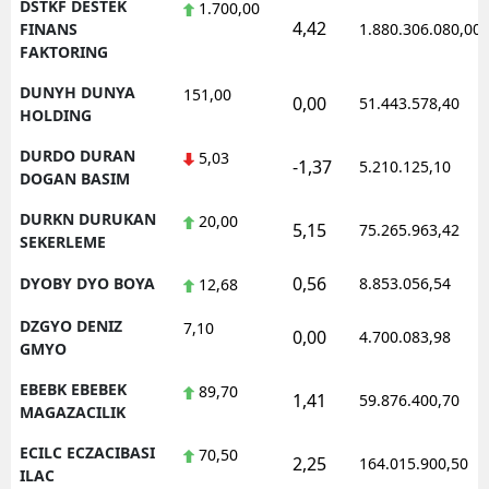
DSTKF DESTEK
1.700,00
4,42
FINANS
1.880.306.080,00
FAKTORING
DUNYH DUNYA
151,00
0,00
51.443.578,40
HOLDING
DURDO DURAN
5,03
-1,37
5.210.125,10
DOGAN BASIM
DURKN DURUKAN
20,00
5,15
75.265.963,42
SEKERLEME
0,56
DYOBY DYO BOYA
8.853.056,54
12,68
DZGYO DENIZ
7,10
0,00
4.700.083,98
GMYO
EBEBK EBEBEK
89,70
1,41
59.876.400,70
MAGAZACILIK
ECILC ECZACIBASI
70,50
2,25
164.015.900,50
ILAC