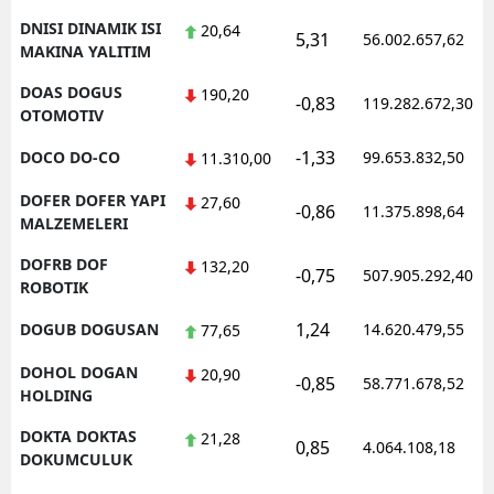
DNISI DINAMIK ISI
20,64
5,31
56.002.657,62
MAKINA YALITIM
DOAS DOGUS
190,20
-0,83
119.282.672,30
OTOMOTIV
-1,33
DOCO DO-CO
99.653.832,50
11.310,00
DOFER DOFER YAPI
27,60
-0,86
11.375.898,64
MALZEMELERI
DOFRB DOF
132,20
-0,75
507.905.292,40
ROBOTIK
1,24
DOGUB DOGUSAN
14.620.479,55
77,65
DOHOL DOGAN
20,90
-0,85
58.771.678,52
HOLDING
DOKTA DOKTAS
21,28
0,85
4.064.108,18
DOKUMCULUK