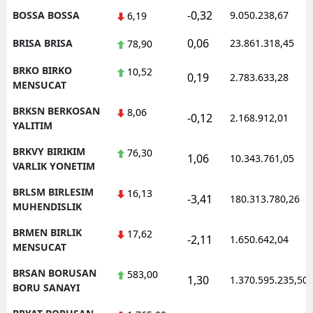
-0,32
BOSSA BOSSA
9.050.238,67
6,19
0,06
BRISA BRISA
23.861.318,45
78,90
BRKO BIRKO
10,52
0,19
2.783.633,28
MENSUCAT
BRKSN BERKOSAN
8,06
-0,12
2.168.912,01
YALITIM
BRKVY BIRIKIM
76,30
1,06
10.343.761,05
VARLIK YONETIM
BRLSM BIRLESIM
16,13
-3,41
180.313.780,26
MUHENDISLIK
BRMEN BIRLIK
17,62
-2,11
1.650.642,04
MENSUCAT
BRSAN BORUSAN
583,00
1,30
1.370.595.235,50
BORU SANAYI