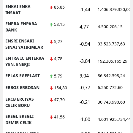
ENKAI ENKA
85,85
-1,44
1.406.379.320,00
INSAAT
ENPRA ENPARA
58,15
4,77
4.500.206,15
BANK
ENSRI ENSARI
5,27
-0,94
93.523.737,63
SINAI YATIRIMLAR
ENTRA IC ENTERRA
4,78
-3,04
192.305.165,29
YEN. ENERJI
9,04
EPLAS EGEPLAST
86.342.398,24
5,79
-0,77
ERBOS ERBOSAN
6.250.772,60
154,80
ERCB ERCIYAS
47,70
-0,21
30.743.990,60
CELIK BORU
EREGL EREGLI
41,56
-1,00
4.601.925.734,44
DEMIR CELIK