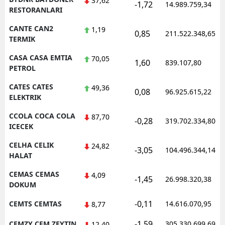
37,62
-1,72
14.989.759,34
RESTORANLARI
CANTE CAN2
1,19
0,85
211.522.348,65
TERMIK
CASA CASA EMTIA
70,05
1,60
839.107,80
PETROL
CATES CATES
49,36
0,08
96.925.615,22
ELEKTRIK
CCOLA COCA COLA
87,70
-0,28
319.702.334,80
ICECEK
CELHA CELIK
24,82
-3,05
104.496.344,14
HALAT
CEMAS CEMAS
4,09
-1,45
26.998.320,38
DOKUM
-0,11
CEMTS CEMTAS
14.616.070,95
8,77
-1,59
CEMZY CEM ZEYTIN
305.330.699,69
12,40