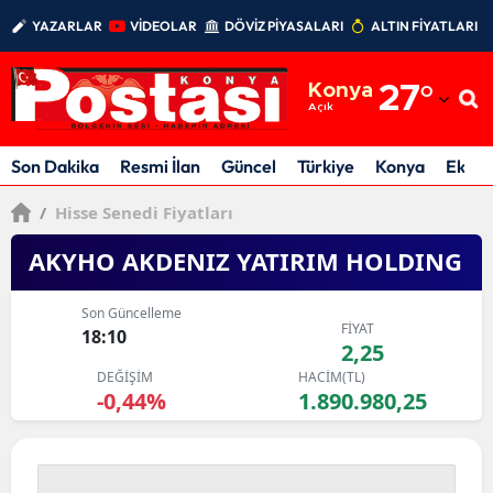
YAZARLAR
VİDEOLAR
DÖVİZ PİYASALARI
ALTIN FİYATLARI
Adana
Konya
27
°
Adıyaman
Açık
Afyonkarahisar
Son Dakika
Resmi İlan
Güncel
Türkiye
Konya
Ekon
Ağrı
/
Hisse Senedi Fiyatları
Amasya
AKYHO AKDENIZ YATIRIM HOLDING
Ankara
Son Güncelleme
FİYAT
18:10
Antalya
2,25
DEĞİŞİM
HACİM(TL)
Artvin
-0,44%
1.890.980,25
Aydın
Balıkesir