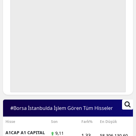
Bilecik
Bingöl
Bitlis
Bolu
Burdur
Bursa
Çanakkale
Çankırı
Çorum
#Borsa İstanbulda İşlem Gören Tüm Hisseler
Denizli
Hisse
Son
Fark%
En Düşük
Diyarbakır
A1CAP A1 CAPITAL
9,11
1,33
58.306.130,60