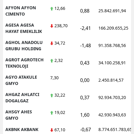
AFYON AFYON
12,66
Mersin
0,88
25.842.691,94
CIMENTO
İstanbul
AGESA AGESA
238,70
-2,41
166.209.655,25
HAYAT EMEKLILIK
İzmir
AGHOL ANADOLU
34,72
-1,48
Kars
91.358.768,56
GRUBU HOLDING
Kastamonu
AGROT AGROTECH
2,32
0,43
34.100.258,91
TEKNOLOJI
Kayseri
AGYO ATAKULE
7,30
0,00
2.450.814,57
Kırklareli
GMYO
Kırşehir
AHGAZ AHLATCI
32,22
0,37
92.934.703,20
DOGALGAZ
Kocaeli
AHSGY AHES
19,02
1,60
42.930.943,63
GMYO
Konya
-0,67
AKBNK AKBANK
8.774.651.783,65
67,10
Kütahya