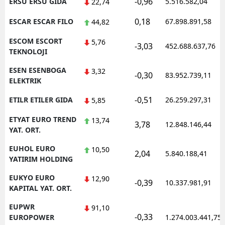
-0,96
ERSU ERSU GIDA
5.516.582,04
22,74
0,18
ESCAR ESCAR FILO
67.898.891,58
44,82
ESCOM ESCORT
5,76
-3,03
452.688.637,76
TEKNOLOJI
ESEN ESENBOGA
3,32
-0,30
83.952.739,11
ELEKTRIK
-0,51
ETILR ETILER GIDA
26.259.297,31
5,85
ETYAT EURO TREND
13,74
3,78
12.848.146,44
YAT. ORT.
EUHOL EURO
10,50
2,04
5.840.188,41
YATIRIM HOLDING
EUKYO EURO
12,90
-0,39
10.337.981,91
KAPITAL YAT. ORT.
EUPWR
91,10
-0,33
EUROPOWER
1.274.003.441,75