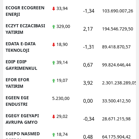
ECOGR ECOGREEN
33,94
-1,34
103.690.007,26
ENERJI
ECZYT ECZACIBASI
329,00
2,17
194.546.729,50
YATIRIM
EDATA E-DATA
18,90
-1,31
89.418.870,57
TEKNOLOJI
EDIP EDIP
39,14
0,67
99.824.646,44
GAYRIMENKUL
EFOR EFOR
19,07
3,92
2.301.238.289,05
YATIRIM
EGEEN EGE
5.230,00
0,00
33.500.412,50
ENDUSTRI
EGEGY EGEYAPI
29,02
-0,34
28.671.215,98
AVRUPA GMYO
EGEPO NASMED
18,74
0,48
64.175.904,42