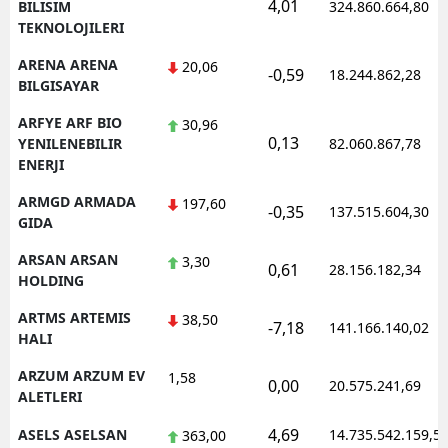
4,01
BILISIM
324.860.664,80
TEKNOLOJILERI
ARENA ARENA
20,06
-0,59
18.244.862,28
BILGISAYAR
ARFYE ARF BIO
30,96
0,13
YENILENEBILIR
82.060.867,78
ENERJI
ARMGD ARMADA
197,60
-0,35
137.515.604,30
GIDA
ARSAN ARSAN
3,30
0,61
28.156.182,34
HOLDING
ARTMS ARTEMIS
38,50
-7,18
141.166.140,02
HALI
ARZUM ARZUM EV
1,58
0,00
20.575.241,69
ALETLERI
4,69
ASELS ASELSAN
14.735.542.159,5
363,00