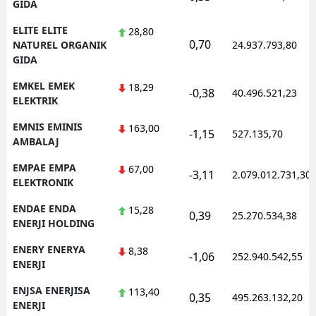
GIDA
ELITE ELITE
28,80
0,70
NATUREL ORGANIK
24.937.793,80
GIDA
EMKEL EMEK
18,29
-0,38
40.496.521,23
ELEKTRIK
EMNIS EMINIS
163,00
-1,15
527.135,70
AMBALAJ
EMPAE EMPA
67,00
-3,11
2.079.012.731,30
ELEKTRONIK
ENDAE ENDA
15,28
0,39
25.270.534,38
ENERJI HOLDING
ENERY ENERYA
8,38
-1,06
252.940.542,55
ENERJI
ENJSA ENERJISA
113,40
0,35
495.263.132,20
ENERJI