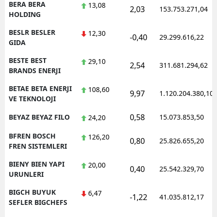
BERA BERA
13,08
2,03
153.753.271,04
HOLDING
BESLR BESLER
12,30
-0,40
29.299.616,22
GIDA
BESTE BEST
29,10
2,54
311.681.294,62
BRANDS ENERJI
BETAE BETA ENERJI
108,60
9,97
1.120.204.380,10
VE TEKNOLOJI
0,58
BEYAZ BEYAZ FILO
15.073.853,50
24,20
BFREN BOSCH
126,20
0,80
25.826.655,20
FREN SISTEMLERI
BIENY BIEN YAPI
20,00
0,40
25.542.329,70
URUNLERI
BIGCH BUYUK
6,47
-1,22
41.035.812,17
SEFLER BIGCHEFS