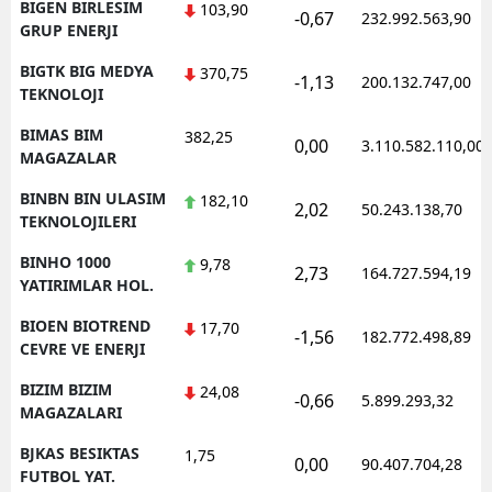
BIGEN BIRLESIM
103,90
-0,67
232.992.563,90
GRUP ENERJI
BIGTK BIG MEDYA
370,75
-1,13
200.132.747,00
TEKNOLOJI
BIMAS BIM
382,25
0,00
3.110.582.110,00
MAGAZALAR
BINBN BIN ULASIM
182,10
2,02
50.243.138,70
TEKNOLOJILERI
BINHO 1000
9,78
2,73
164.727.594,19
YATIRIMLAR HOL.
BIOEN BIOTREND
17,70
-1,56
182.772.498,89
CEVRE VE ENERJI
BIZIM BIZIM
24,08
-0,66
5.899.293,32
MAGAZALARI
BJKAS BESIKTAS
1,75
0,00
90.407.704,28
FUTBOL YAT.