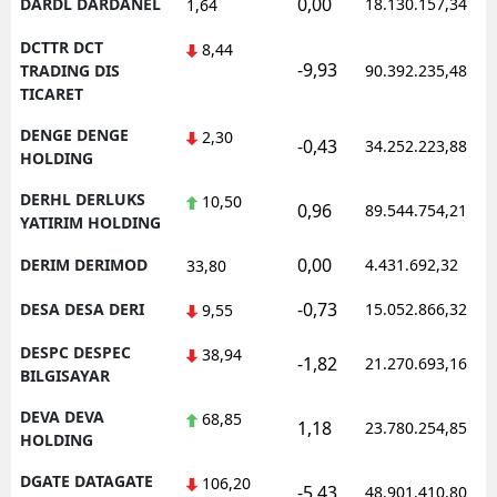
0,00
DARDL DARDANEL
18.130.157,34
1,64
DCTTR DCT
8,44
-9,93
TRADING DIS
90.392.235,48
TICARET
DENGE DENGE
2,30
-0,43
34.252.223,88
HOLDING
DERHL DERLUKS
10,50
0,96
89.544.754,21
YATIRIM HOLDING
0,00
DERIM DERIMOD
4.431.692,32
33,80
-0,73
DESA DESA DERI
15.052.866,32
9,55
DESPC DESPEC
38,94
-1,82
21.270.693,16
BILGISAYAR
DEVA DEVA
68,85
1,18
23.780.254,85
HOLDING
DGATE DATAGATE
106,20
-5,43
48.901.410,80