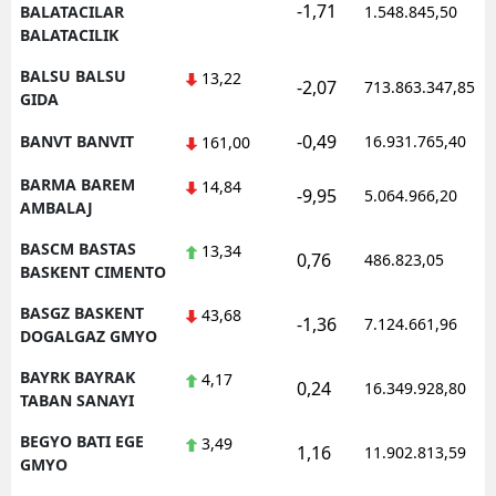
-1,71
BALATACILAR
1.548.845,50
BALATACILIK
BALSU BALSU
13,22
-2,07
713.863.347,85
GIDA
-0,49
BANVT BANVIT
16.931.765,40
161,00
BARMA BAREM
14,84
-9,95
5.064.966,20
AMBALAJ
BASCM BASTAS
13,34
0,76
486.823,05
BASKENT CIMENTO
BASGZ BASKENT
43,68
-1,36
7.124.661,96
DOGALGAZ GMYO
BAYRK BAYRAK
4,17
0,24
16.349.928,80
TABAN SANAYI
BEGYO BATI EGE
3,49
1,16
11.902.813,59
GMYO