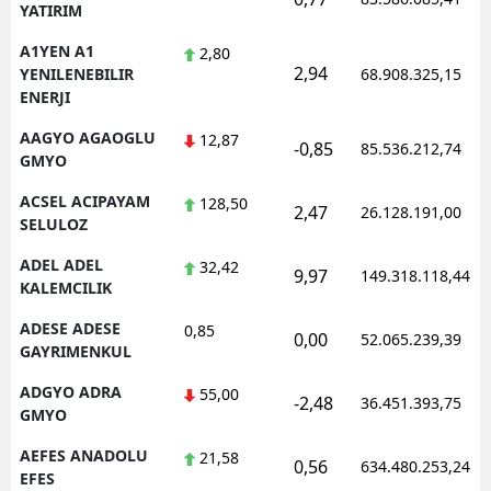
YATIRIM
Edirne
A1YEN A1
2,80
2,94
Elazığ
YENILENEBILIR
68.908.325,15
ENERJI
Erzincan
AAGYO AGAOGLU
12,87
-0,85
85.536.212,74
GMYO
Erzurum
ACSEL ACIPAYAM
128,50
Eskişehir
2,47
26.128.191,00
SELULOZ
Gaziantep
ADEL ADEL
32,42
9,97
149.318.118,44
KALEMCILIK
Giresun
ADESE ADESE
0,85
0,00
52.065.239,39
Gümüşhane
GAYRIMENKUL
Hakkari
ADGYO ADRA
55,00
-2,48
36.451.393,75
GMYO
Hatay
AEFES ANADOLU
21,58
0,56
634.480.253,24
Isparta
EFES