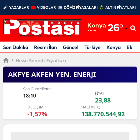
YAZARLAR
VİDEOLAR
DÖVİZ PİYASALARI
ALTIN FİYATLARI
Adana
Konya
26
°
Adıyaman
Kapalı
Afyonkarahisar
Son Dakika
Resmi İlan
Güncel
Türkiye
Konya
Ekon
Ağrı
/
Hisse Senedi Fiyatları
Amasya
AKFYE AKFEN YEN. ENERJI
Ankara
Son Güncelleme
FİYAT
18:10
Antalya
23,88
DEĞİŞİM
HACİM(TL)
Artvin
-1,57%
138.770.544,92
Aydın
Balıkesir