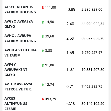
ATSYH ATLANTIS
111,00
-0,89
2.295.929,00
YATIRIM HOLDING
AVGYO AVRASYA
14,50
2,40
44.994.022,34
GMYO
AVHOL AVRUPA
39,68
2,69
69.627.858,26
YATIRIM HOLDING
AVOD A.V.O.D GIDA
3,83
1,59
9.570.527,97
VE TARIM
AVPGY
51,80
1,07
AVRUPAKENT
10.331.507,80
GMYO
AVTUR AVRASYA
12,74
0,71
7.463.383,75
PETROL VE TUR.
AYCES
453,75
-2,10
ALTINYUNUS
30.146.105,50
CESME