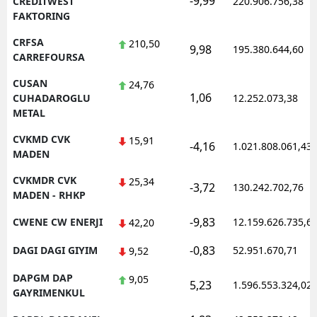
-9,99
CREDITWEST
220.906.756,38
FAKTORING
CRFSA
210,50
9,98
195.380.644,60
CARREFOURSA
CUSAN
24,76
1,06
CUHADAROGLU
12.252.073,38
METAL
CVKMD CVK
15,91
-4,16
1.021.808.061,43
MADEN
CVKMDR CVK
25,34
-3,72
130.242.702,76
MADEN - RHKP
-9,83
CWENE CW ENERJI
12.159.626.735,6
42,20
-0,83
DAGI DAGI GIYIM
52.951.670,71
9,52
DAPGM DAP
9,05
5,23
1.596.553.324,02
GAYRIMENKUL