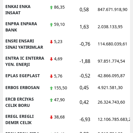
ENKAI ENKA
86,35
0,58
847.671.918,90
INSAAT
ENPRA ENPARA
59,10
1,63
2.038.133,95
BANK
ENSRI ENSARI
5,23
-0,76
114.680.039,61
SINAI YATIRIMLAR
ENTRA IC ENTERRA
4,69
-1,88
97.851.774,54
YEN. ENERJI
-0,52
EPLAS EGEPLAST
42.866.095,87
5,76
0,45
ERBOS ERBOSAN
4.921.581,30
155,50
ERCB ERCIYAS
47,90
0,42
26.324.743,60
CELIK BORU
EREGL EREGLI
38,68
-6,93
12.106.785.683,2
DEMIR CELIK