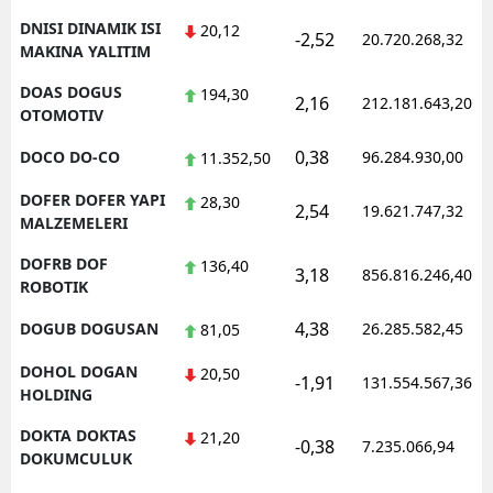
DNISI DINAMIK ISI
20,12
-2,52
20.720.268,32
MAKINA YALITIM
DOAS DOGUS
194,30
2,16
212.181.643,20
OTOMOTIV
0,38
DOCO DO-CO
96.284.930,00
11.352,50
DOFER DOFER YAPI
28,30
2,54
19.621.747,32
MALZEMELERI
DOFRB DOF
136,40
3,18
856.816.246,40
ROBOTIK
4,38
DOGUB DOGUSAN
26.285.582,45
81,05
DOHOL DOGAN
20,50
-1,91
131.554.567,36
HOLDING
DOKTA DOKTAS
21,20
-0,38
7.235.066,94
DOKUMCULUK