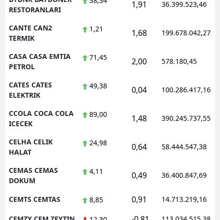
38,34
1,91
36.399.523,46
RESTORANLARI
CANTE CAN2
1,21
1,68
199.678.042,27
TERMIK
CASA CASA EMTIA
71,45
2,00
578.180,45
PETROL
CATES CATES
49,38
0,04
100.286.417,16
ELEKTRIK
CCOLA COCA COLA
89,00
1,48
390.245.737,55
ICECEK
CELHA CELIK
24,98
0,64
58.444.547,38
HALAT
CEMAS CEMAS
4,11
0,49
36.400.847,69
DOKUM
0,91
CEMTS CEMTAS
14.713.219,16
8,85
-0,81
CEMZY CEM ZEYTIN
113.034.515,38
12,30