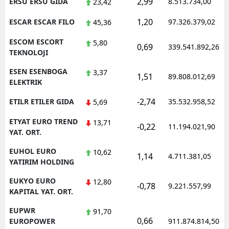
2,99
ERSU ERSU GIDA
8.513.734,00
23,42
1,20
ESCAR ESCAR FILO
97.326.379,02
45,36
ESCOM ESCORT
5,80
0,69
339.541.892,26
TEKNOLOJI
ESEN ESENBOGA
3,37
1,51
89.808.012,69
ELEKTRIK
-2,74
ETILR ETILER GIDA
35.532.958,52
5,69
ETYAT EURO TREND
13,71
-0,22
11.194.021,90
YAT. ORT.
EUHOL EURO
10,62
1,14
4.711.381,05
YATIRIM HOLDING
EUKYO EURO
12,80
-0,78
9.221.557,99
KAPITAL YAT. ORT.
EUPWR
91,70
0,66
EUROPOWER
911.874.814,50