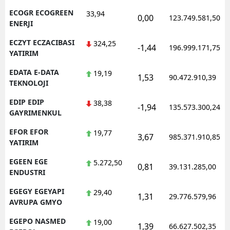
ECOGR ECOGREEN
33,94
0,00
123.749.581,50
ENERJI
ECZYT ECZACIBASI
324,25
-1,44
196.999.171,75
YATIRIM
EDATA E-DATA
19,19
1,53
90.472.910,39
TEKNOLOJI
EDIP EDIP
38,38
-1,94
135.573.300,24
GAYRIMENKUL
EFOR EFOR
19,77
3,67
985.371.910,85
YATIRIM
EGEEN EGE
5.272,50
0,81
39.131.285,00
ENDUSTRI
EGEGY EGEYAPI
29,40
1,31
29.776.579,96
AVRUPA GMYO
EGEPO NASMED
19,00
1,39
66.627.502,35