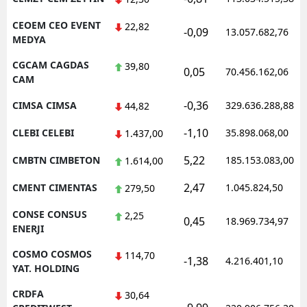
CEOEM CEO EVENT
22,82
-0,09
13.057.682,76
MEDYA
CGCAM CAGDAS
39,80
0,05
70.456.162,06
CAM
-0,36
CIMSA CIMSA
329.636.288,88
44,82
-1,10
CLEBI CELEBI
35.898.068,00
1.437,00
5,22
CMBTN CIMBETON
185.153.083,00
1.614,00
2,47
CMENT CIMENTAS
1.045.824,50
279,50
CONSE CONSUS
2,25
0,45
18.969.734,97
ENERJI
COSMO COSMOS
114,70
-1,38
4.216.401,10
YAT. HOLDING
CRDFA
30,64