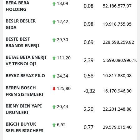
BERA BERA
13,09
0,08
52.186.577,97
HOLDING
BESLR BESLER
12,42
0,98
19.918.755,95
GIDA
BESTE BEST
29,30
0,69
228.598.259,82
BRANDS ENERJI
BETAE BETA ENERJI
111,20
2,39
5.699.080.996,10
VE TEKNOLOJI
0,58
BEYAZ BEYAZ FILO
10.817.880,08
24,34
BFREN BOSCH
125,80
-0,32
16.170.946,30
FREN SISTEMLERI
BIENY BIEN YAPI
20,44
2,20
22.201.248,88
URUNLERI
BIGCH BUYUK
6,52
0,77
29.579.015,40
SEFLER BIGCHEFS