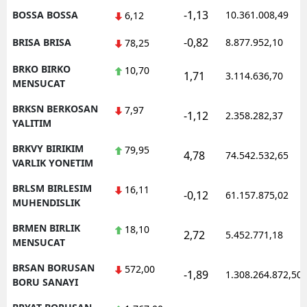
-1,13
BOSSA BOSSA
10.361.008,49
6,12
-0,82
BRISA BRISA
8.877.952,10
78,25
BRKO BIRKO
10,70
1,71
3.114.636,70
MENSUCAT
BRKSN BERKOSAN
7,97
-1,12
2.358.282,37
YALITIM
BRKVY BIRIKIM
79,95
4,78
74.542.532,65
VARLIK YONETIM
BRLSM BIRLESIM
16,11
-0,12
61.157.875,02
MUHENDISLIK
BRMEN BIRLIK
18,10
2,72
5.452.771,18
MENSUCAT
BRSAN BORUSAN
572,00
-1,89
1.308.264.872,50
BORU SANAYI