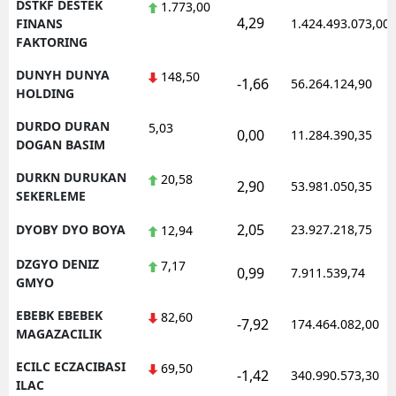
DSTKF DESTEK
1.773,00
4,29
FINANS
1.424.493.073,00
FAKTORING
DUNYH DUNYA
148,50
-1,66
56.264.124,90
HOLDING
DURDO DURAN
5,03
0,00
11.284.390,35
DOGAN BASIM
DURKN DURUKAN
20,58
2,90
53.981.050,35
SEKERLEME
2,05
DYOBY DYO BOYA
23.927.218,75
12,94
DZGYO DENIZ
7,17
0,99
7.911.539,74
GMYO
EBEBK EBEBEK
82,60
-7,92
174.464.082,00
MAGAZACILIK
ECILC ECZACIBASI
69,50
-1,42
340.990.573,30
ILAC