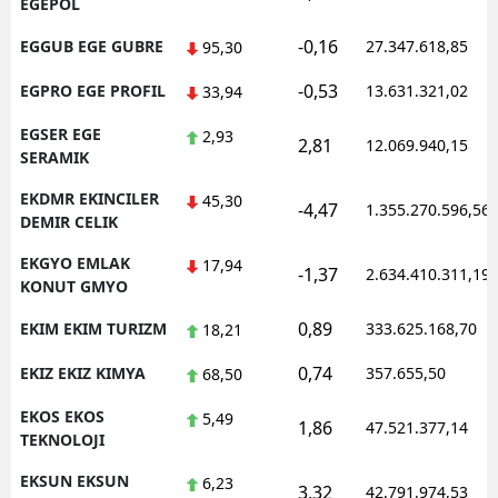
EGEPOL
-0,16
EGGUB EGE GUBRE
27.347.618,85
95,30
-0,53
EGPRO EGE PROFIL
13.631.321,02
33,94
EGSER EGE
2,93
2,81
12.069.940,15
SERAMIK
EKDMR EKINCILER
45,30
-4,47
1.355.270.596,56
DEMIR CELIK
EKGYO EMLAK
17,94
-1,37
2.634.410.311,19
KONUT GMYO
0,89
EKIM EKIM TURIZM
333.625.168,70
18,21
0,74
EKIZ EKIZ KIMYA
357.655,50
68,50
EKOS EKOS
5,49
1,86
47.521.377,14
TEKNOLOJI
EKSUN EKSUN
6,23
3,32
42.791.974,53