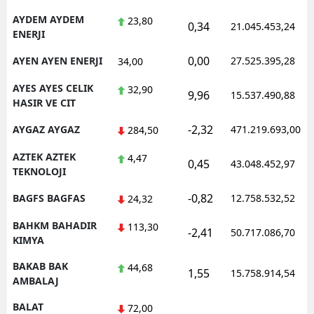
AYDEM AYDEM
23,80
0,34
21.045.453,24
ENERJI
0,00
AYEN AYEN ENERJI
27.525.395,28
34,00
AYES AYES CELIK
32,90
9,96
15.537.490,88
HASIR VE CIT
-2,32
AYGAZ AYGAZ
471.219.693,00
284,50
AZTEK AZTEK
4,47
0,45
43.048.452,97
TEKNOLOJI
-0,82
BAGFS BAGFAS
12.758.532,52
24,32
BAHKM BAHADIR
113,30
-2,41
50.717.086,70
KIMYA
BAKAB BAK
44,68
1,55
15.758.914,54
AMBALAJ
BALAT
72,00