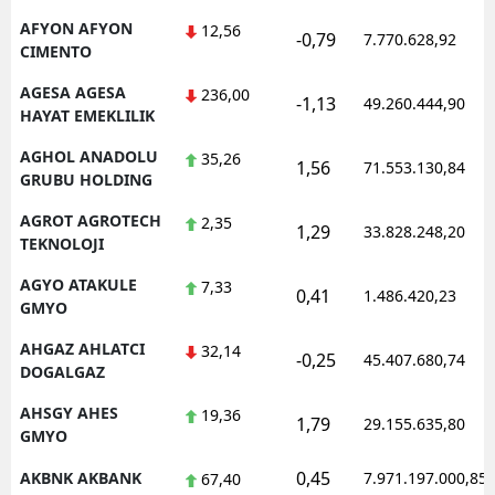
AFYON AFYON
12,56
Mersin
-0,79
7.770.628,92
CIMENTO
İstanbul
AGESA AGESA
236,00
-1,13
49.260.444,90
HAYAT EMEKLILIK
İzmir
AGHOL ANADOLU
35,26
1,56
Kars
71.553.130,84
GRUBU HOLDING
Kastamonu
AGROT AGROTECH
2,35
1,29
33.828.248,20
TEKNOLOJI
Kayseri
AGYO ATAKULE
7,33
0,41
1.486.420,23
Kırklareli
GMYO
Kırşehir
AHGAZ AHLATCI
32,14
-0,25
45.407.680,74
DOGALGAZ
Kocaeli
AHSGY AHES
19,36
1,79
29.155.635,80
GMYO
Konya
0,45
AKBNK AKBANK
7.971.197.000,85
67,40
Kütahya