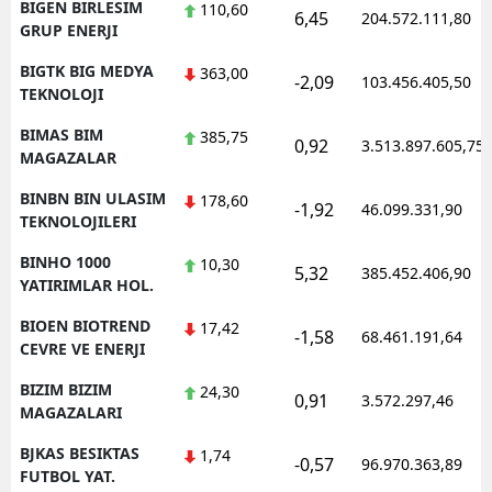
BIGEN BIRLESIM
110,60
6,45
204.572.111,80
GRUP ENERJI
BIGTK BIG MEDYA
363,00
-2,09
103.456.405,50
TEKNOLOJI
BIMAS BIM
385,75
0,92
3.513.897.605,75
MAGAZALAR
BINBN BIN ULASIM
178,60
-1,92
46.099.331,90
TEKNOLOJILERI
BINHO 1000
10,30
5,32
385.452.406,90
YATIRIMLAR HOL.
BIOEN BIOTREND
17,42
-1,58
68.461.191,64
CEVRE VE ENERJI
BIZIM BIZIM
24,30
0,91
3.572.297,46
MAGAZALARI
BJKAS BESIKTAS
1,74
-0,57
96.970.363,89
FUTBOL YAT.