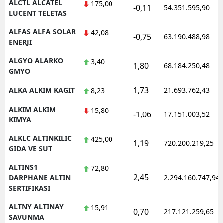
ALCTL ALCATEL
175,00
-0,11
54.351.595,90
LUCENT TELETAS
Yozgat
ALFAS ALFA SOLAR
42,08
-0,75
63.190.488,98
Zonguldak
ENERJI
Aksaray
ALGYO ALARKO
3,40
1,80
68.184.250,48
GMYO
Bayburt
1,73
ALKA ALKIM KAGIT
21.693.762,43
8,23
Karaman
ALKIM ALKIM
15,80
-1,06
17.151.003,52
KIMYA
Kırıkkale
ALKLC ALTINKILIC
425,00
Batman
1,19
720.200.219,25
GIDA VE SUT
Şırnak
ALTINS1
72,80
2,45
DARPHANE ALTIN
2.294.160.747,94
Bartın
SERTIFIKASI
Ardahan
ALTNY ALTINAY
15,91
0,70
217.121.259,65
SAVUNMA
Iğdır