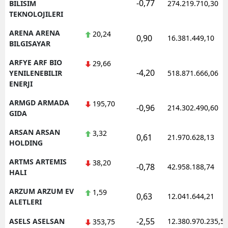
-0,77
BILISIM
274.219.710,30
TEKNOLOJILERI
ARENA ARENA
20,24
0,90
16.381.449,10
BILGISAYAR
ARFYE ARF BIO
29,66
-4,20
YENILENEBILIR
518.871.666,06
ENERJI
ARMGD ARMADA
195,70
-0,96
214.302.490,60
GIDA
ARSAN ARSAN
3,32
0,61
21.970.628,13
HOLDING
ARTMS ARTEMIS
38,20
-0,78
42.958.188,74
HALI
ARZUM ARZUM EV
1,59
0,63
12.041.644,21
ALETLERI
-2,55
ASELS ASELSAN
12.380.970.235,5
353,75