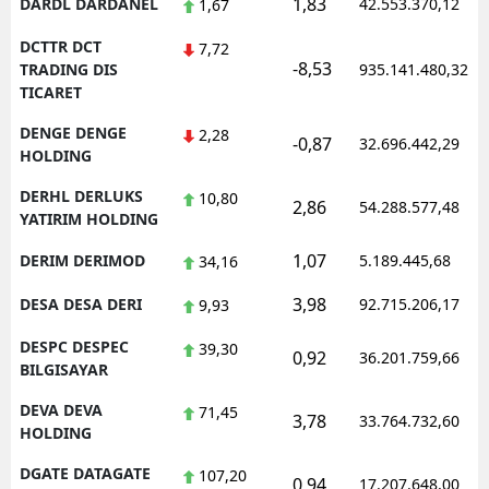
1,83
DARDL DARDANEL
42.553.370,12
1,67
DCTTR DCT
7,72
-8,53
TRADING DIS
935.141.480,32
TICARET
DENGE DENGE
2,28
-0,87
32.696.442,29
HOLDING
DERHL DERLUKS
10,80
2,86
54.288.577,48
YATIRIM HOLDING
1,07
DERIM DERIMOD
5.189.445,68
34,16
3,98
DESA DESA DERI
92.715.206,17
9,93
DESPC DESPEC
39,30
0,92
36.201.759,66
BILGISAYAR
DEVA DEVA
71,45
3,78
33.764.732,60
HOLDING
DGATE DATAGATE
107,20
0,94
17.207.648,00