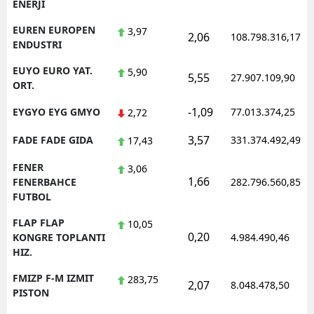
ENERJI
EUREN EUROPEN
3,97
2,06
108.798.316,17
ENDUSTRI
EUYO EURO YAT.
5,90
5,55
27.907.109,90
ORT.
-1,09
EYGYO EYG GMYO
77.013.374,25
2,72
3,57
FADE FADE GIDA
331.374.492,49
17,43
FENER
3,06
1,66
FENERBAHCE
282.796.560,85
FUTBOL
FLAP FLAP
10,05
0,20
KONGRE TOPLANTI
4.984.490,46
HIZ.
FMIZP F-M IZMIT
283,75
2,07
8.048.478,50
PISTON