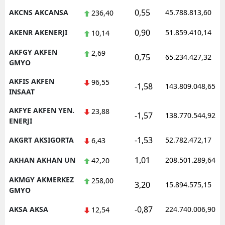
0,55
AKCNS AKCANSA
45.788.813,60
236,40
Malatya
0,90
AKENR AKENERJI
51.859.410,14
10,14
Manisa
AKFGY AKFEN
2,69
0,75
Kahramanmaraş
65.234.427,32
GMYO
Mardin
AKFIS AKFEN
96,55
-1,58
143.809.048,65
INSAAT
Muğla
AKFYE AKFEN YEN.
23,88
-1,57
138.770.544,92
Muş
ENERJI
Nevşehir
-1,53
AKGRT AKSIGORTA
52.782.472,17
6,43
1,01
Niğde
AKHAN AKHAN UN
208.501.289,64
42,20
AKMGY AKMERKEZ
Ordu
258,00
3,20
15.894.575,15
GMYO
Rize
-0,87
AKSA AKSA
224.740.006,90
12,54
Sakarya