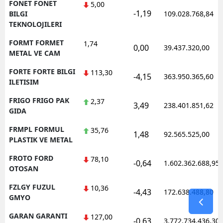
FONET FONET
5,00
-1,19
BILGI
109.028.768,84
TEKNOLOJILERI
FORMT FORMET
1,74
0,00
39.437.320,00
METAL VE CAM
FORTE FORTE BILGI
113,30
-4,15
363.950.365,60
ILETISIM
FRIGO FRIGO PAK
2,37
3,49
238.401.851,62
GIDA
FRMPL FORMUL
35,76
1,48
92.565.525,00
PLASTIK VE METAL
FROTO FORD
78,10
-0,64
1.602.362.688,95
OTOSAN
FZLGY FUZUL
10,36
-4,43
172.638.488,80
GMYO
GARAN GARANTI
127,00
-0,63
3.772.734.436,30