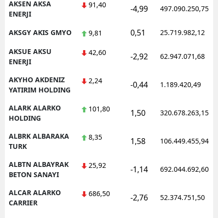
AKSEN AKSA
91,40
-4,99
497.090.250,75
ENERJI
Samsun
0,51
AKSGY AKIS GMYO
25.719.982,12
9,81
Siirt
AKSUE AKSU
42,60
-2,92
62.947.071,68
Sinop
ENERJI
Sivas
AKYHO AKDENIZ
2,24
-0,44
1.189.420,49
YATIRIM HOLDING
Tekirdağ
ALARK ALARKO
101,80
1,50
320.678.263,15
Tokat
HOLDING
ALBRK ALBARAKA
Trabzon
8,35
1,58
106.449.455,94
TURK
Tunceli
ALBTN ALBAYRAK
25,92
-1,14
692.044.692,60
BETON SANAYI
Şanlıurfa
ALCAR ALARKO
686,50
Uşak
-2,76
52.374.751,50
CARRIER
Van