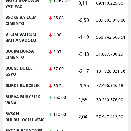
BRYAT BORUSAN
1.767,00
0,11
69.110.225,00
YAT. PAZ.
BSOKE BATICIM
35,88
-0,50
309.003.910,80
CIMENTO
BTCIM BATICIM
4,98
-1,19
558.742.666,51
BATI ANADOLU
BUCIM BURSA
5,07
-3,43
31.007.700,29
CIMENTO
BULGS BULLS
37,00
-2,17
181.928.021,96
GSYO
-1,55
BURCE BURCELIK
77.406.946,18
35,54
BURVA BURCELIK
850,00
1,55
30.260.376,00
VANA
BVSAN
110,00
2,04
57.947.412,90
BULBULOGLU VINC
BYDNR BAYDONER