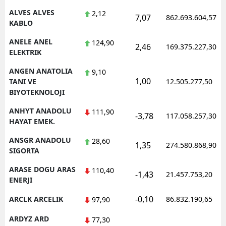
ALVES ALVES
2,12
7,07
862.693.604,57
Yalova
KABLO
Karabük
ANELE ANEL
124,90
2,46
169.375.227,30
ELEKTRIK
Kilis
ANGEN ANATOLIA
9,10
1,00
TANI VE
12.505.277,50
Osmaniye
BIYOTEKNOLOJI
Düzce
ANHYT ANADOLU
111,90
-3,78
117.058.257,30
HAYAT EMEK.
ANSGR ANADOLU
28,60
1,35
274.580.868,90
SIGORTA
ARASE DOGU ARAS
110,40
-1,43
21.457.753,20
ENERJI
-0,10
ARCLK ARCELIK
86.832.190,65
97,90
ARDYZ ARD
77,30