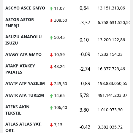
0,64
ASGYO ASCE GMYO
13.151.313,06
11,07
ASTOR ASTOR
308,50
-3,37
6.758.631.520,50
ENERJI
ASUZU ANADOLU
50,45
0,10
13.200.122,86
ISUZU
-0,09
ATAGY ATA GMYO
1.232.154,23
10,59
ATAKP ATAKEY
48,24
-2,74
16.377.723,46
PATATES
-0,89
ATATP ATP YAZILIM
198.883.050,55
245,50
5,78
ATATR ATA TURIZM
481.141.203,37
14,65
ATEKS AKIN
106,40
3,80
1.010.973,30
TEKSTIL
ATLAS ATLAS YAT.
7,13
-0,42
3.382.035,72
ORT.