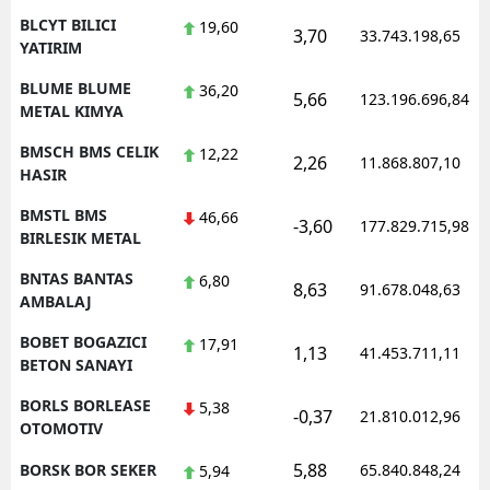
BLCYT BILICI
19,60
3,70
33.743.198,65
YATIRIM
BLUME BLUME
36,20
5,66
123.196.696,84
METAL KIMYA
BMSCH BMS CELIK
12,22
2,26
11.868.807,10
HASIR
BMSTL BMS
46,66
-3,60
177.829.715,98
BIRLESIK METAL
BNTAS BANTAS
6,80
8,63
91.678.048,63
AMBALAJ
BOBET BOGAZICI
17,91
1,13
41.453.711,11
BETON SANAYI
BORLS BORLEASE
5,38
-0,37
21.810.012,96
OTOMOTIV
5,88
BORSK BOR SEKER
65.840.848,24
5,94