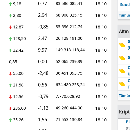
0,77
83.586.085,41
18:10
9,18
Suudi
Edirne
2,94
68.908.325,15
18:10
2,80
Tümün
Elazığ
-0,85
85.536.212,74
18:10
12,87
Altın
Erzincan
2,47
26.128.191,00
18:10
128,50
G
Erzurum
(
9,97
149.318.118,44
18:10
32,42
Eskişehir
G
0,00
52.065.239,39
18:10
0,85
Gaziantep
O
-2,48
36.451.393,75
18:10
55,00
Giresun
O
0,56
634.480.253,24
18:10
21,58
T
Gümüşhane
-0,79
Tümün
7.770.628,92
18:10
12,56
Hakkari
-1,13
49.260.444,90
18:10
236,00
Krip
Hatay
1,56
71.553.130,84
18:10
35,26
Bi
Isparta
(TL