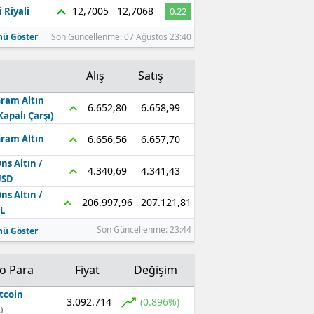
12,7005
12,7068
 Riyali
0.22
ü Göster
Son Güncellenme: 07 Ağustos 23:40
Alış
Satış
ram Altın
6.658,99
6.652,80
Kapalı Çarşı)
6.657,70
6.656,56
ram Altın
ns Altın /
4.341,43
4.340,69
USD
ns Altın /
207.121,81
206.997,96
L
Son Güncellenme: 23:44
ü Göster
to Para
Fiyat
Değişim
tcoin
3.092.714
(0.896%)
)