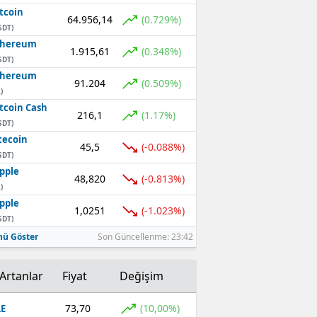
tcoin
64.956,14
(0.729%)
SDT)
thereum
1.915,61
(0.348%)
SDT)
thereum
91.204
(0.509%)
)
tcoin Cash
216,1
(1.17%)
SDT)
tecoin
45,5
(-0.088%)
SDT)
pple
48,820
(-0.813%)
)
pple
1,0251
(-1.023%)
SDT)
ü Göster
Son Güncellenme: 23:42
Artanlar
Fiyat
Değişim
73,70
(10,00%)
E