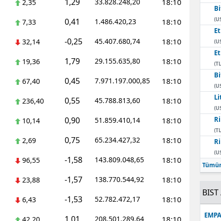
1,29
33.828.248,20
18:10
2,35
Bi
Mersin
(U
0,41
1.486.420,23
18:10
7,33
E
İstanbul
-0,25
45.407.680,74
18:10
32,14
(U
E
İzmir
1,79
29.155.635,80
18:10
19,36
(TL
Kars
Bi
0,45
7.971.197.000,85
18:10
67,40
(U
Kastamonu
Li
0,55
45.788.813,60
18:10
236,40
(U
Kayseri
0,90
Ri
51.859.410,14
18:10
10,14
(TL
Kırklareli
0,75
65.234.427,32
18:10
2,69
Ri
(U
Kırşehir
-1,58
143.809.048,65
18:10
96,55
Tümün
Kocaeli
-1,57
138.770.544,92
18:10
23,88
BIST 
Konya
-1,53
52.782.472,17
18:10
6,43
EMPA
Kütahya
1,01
208.501.289,64
18:10
42,20