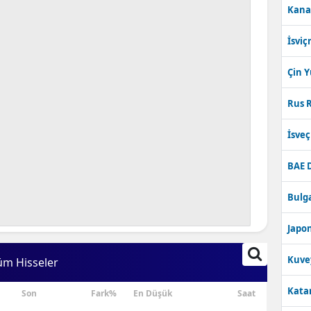
Kana
Bilecik
İsviç
Bingöl
Bitlis
Çin 
Bolu
Rus R
Burdur
İsve
Bursa
BAE 
Çanakkale
Bulga
Çankırı
Japon
Çorum
Kuve
üm Hisseler
Denizli
Katar
Son
Fark%
En Düşük
Saat
Diyarbakır