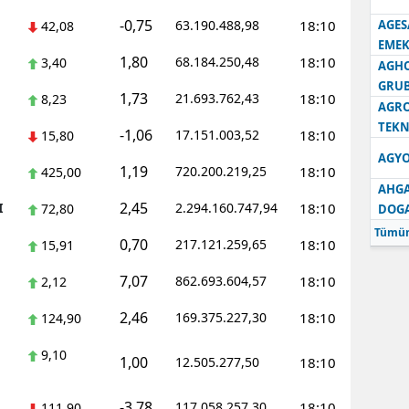
-0,75
63.190.488,98
18:10
AGES
42,08
Samsun
EMEK
1,80
68.184.250,48
18:10
3,40
AGH
Siirt
GRU
1,73
21.693.762,43
18:10
8,23
Sinop
AGRO
TEKN
-1,06
17.151.003,52
18:10
15,80
Sivas
AGYO
1,19
720.200.219,25
18:10
425,00
Tekirdağ
AHGA
2,45
I
2.294.160.747,94
18:10
72,80
DOG
Tokat
Tümün
0,70
217.121.259,65
18:10
15,91
Trabzon
7,07
862.693.604,57
18:10
2,12
Tunceli
2,46
169.375.227,30
18:10
124,90
Şanlıurfa
9,10
1,00
12.505.277,50
18:10
Uşak
Van
-3,78
117.058.257,30
18:10
111,90