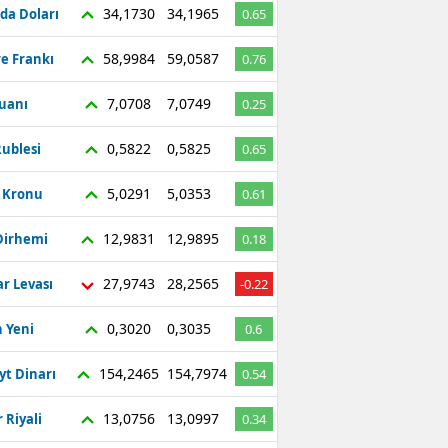
34,1730
34,1965
da Doları
0.65
58,9984
59,0587
re Frankı
0.76
7,0708
7,0749
Yuanı
0.25
0,5822
0,5825
ublesi
0.65
5,0291
5,0353
ç Kronu
0.61
12,9831
12,9895
Dirhemi
0.18
27,9743
28,2565
r Levası
-0.22
0,3020
0,3035
 Yeni
0.6
154,2465
154,7974
yt Dinarı
0.54
13,0756
13,0997
 Riyali
0.34