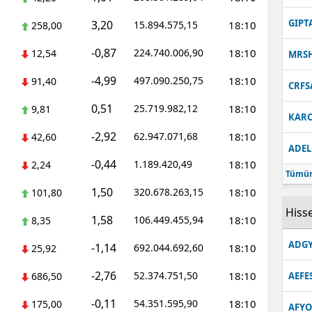
Malatya
GIPT
3,20
15.894.575,15
18:10
258,00
Manisa
-0,87
224.740.006,90
18:10
12,54
MRS
Kahramanmaraş
-4,99
497.090.250,75
18:10
91,40
CRFS
Mardin
0,51
25.719.982,12
18:10
9,81
KARC
-2,92
Muğla
62.947.071,68
18:10
42,60
ADEL
-0,44
1.189.420,49
18:10
Muş
2,24
Tümün
1,50
320.678.263,15
18:10
101,80
Nevşehir
Hisse
1,58
106.449.455,94
18:10
8,35
Niğde
ADGY
-1,14
692.044.692,60
18:10
25,92
Ordu
-2,76
52.374.751,50
18:10
686,50
AEFE
Rize
-0,11
54.351.595,90
18:10
175,00
Sakarya
AFYO