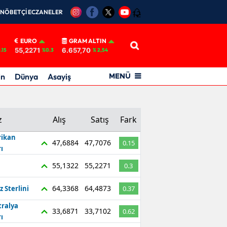
NÖBETÇİ ECZANELER
12
EURO
GRAM ALTIN
55,2271
6.657,70
.15
%0.3
% 2,54
in
Dünya
Asayiş
MENÜ
z
Alış
Satış
Fark
ikan
47,6884
47,7076
0.15
ı
55,1322
55,2271
0.3
64,3368
64,4873
z Sterlini
0.37
tralya
33,6871
33,7102
0.62
ı