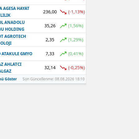
A AGESA HAYAT
236,00
(-1,13%)
LILIK
OL ANADOLU
35,26
(1,56%)
BU HOLDING
T AGROTECH
2,35
(1,29%)
OLOJI
7,33
(0,41%)
 ATAKULE GMYO
Z AHLATCI
32,14
(-0,25%)
ALGAZ
ü Göster
Son Güncellenme: 08.08.2026 18:10