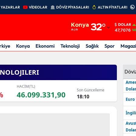
YAZARLAR
VİDEOLAR
DÖVİZ PİYASALARI
ALTIN FİYATLARI
Adana
Konya
32
°
DOLAR
Adıyaman
47,7076
Açık
%0
Afyonkarahisar
rkiye
Konya
Ekonomi
Teknoloji
Sağlık
Spor
Magaz
Ağrı
Amasya
NOLOJILERI
Dövi
Ankara
Amer
HACİM(TL)
Dolar
Son Güncelleme
%
46.099.331,90
Antalya
18:10
Euro
Artvin
İngili
Aydın
Avus
Dolar
Balıkesir