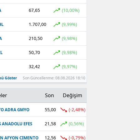
67,65
(10,00%)
A
1.707,00
(9,99%)
HL
210,50
(9,98%)
A
50,70
(9,98%)
L
32,42
(9,97%)
ü Göster
Son Güncellenme: 08.08.2026 18:10
ler
Son
Değişim
55,00
(-2,48%)
O ADRA GMYO
21,58
(0,56%)
S ANADOLU EFES
12,56
(-0,79%)
N AFYON CIMENTO