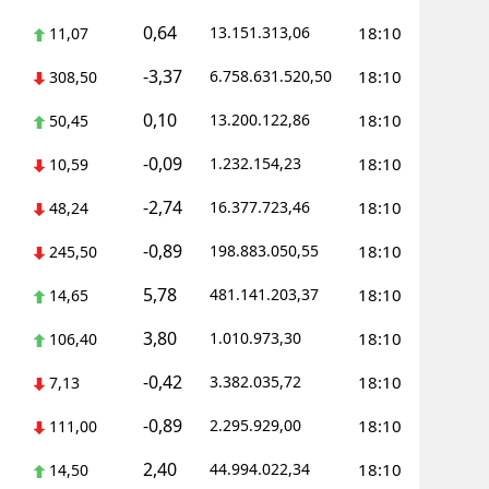
0,64
13.151.313,06
18:10
11,07
Yalova
-3,37
6.758.631.520,50
18:10
308,50
Karabük
0,10
13.200.122,86
18:10
50,45
Kilis
-0,09
1.232.154,23
18:10
10,59
Osmaniye
-2,74
16.377.723,46
18:10
48,24
Düzce
-0,89
198.883.050,55
18:10
245,50
5,78
481.141.203,37
18:10
14,65
3,80
1.010.973,30
18:10
106,40
-0,42
3.382.035,72
18:10
7,13
-0,89
2.295.929,00
18:10
111,00
2,40
44.994.022,34
18:10
14,50