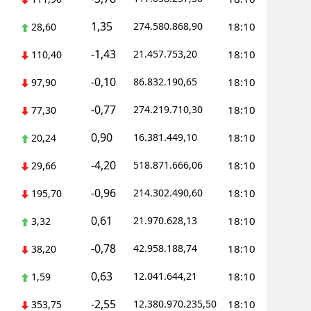
1,35
Yozgat
274.580.868,90
18:10
28,60
-1,43
21.457.753,20
18:10
Zonguldak
110,40
-0,10
86.832.190,65
18:10
97,90
Aksaray
-0,77
274.219.710,30
18:10
77,30
Bayburt
0,90
16.381.449,10
18:10
20,24
Karaman
-4,20
518.871.666,06
18:10
29,66
Kırıkkale
-0,96
214.302.490,60
18:10
195,70
Batman
0,61
21.970.628,13
18:10
3,32
Şırnak
-0,78
42.958.188,74
18:10
38,20
Bartın
0,63
12.041.644,21
18:10
1,59
Ardahan
-2,55
12.380.970.235,50
18:10
353,75
Iğdır