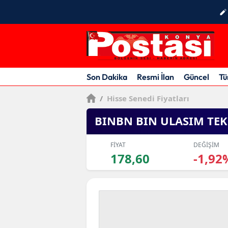
Son Dakika
Resmi İlan
Güncel
Tü
/
Hisse Senedi Fiyatları
BINBN BIN ULASIM TEK
FİYAT
DEĞİŞİM
178,60
-1,92