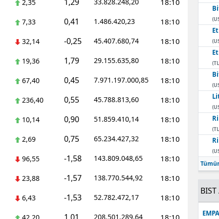
1,29
33.828.248,20
18:10
2,35
Bi
Mersin
(U
0,41
1.486.420,23
18:10
7,33
E
İstanbul
-0,25
45.407.680,74
18:10
32,14
(U
E
İzmir
1,79
29.155.635,80
18:10
19,36
(TL
Kars
Bi
0,45
7.971.197.000,85
18:10
67,40
(U
Kastamonu
Li
0,55
45.788.813,60
18:10
236,40
(U
Kayseri
0,90
Ri
51.859.410,14
18:10
10,14
(TL
Kırklareli
0,75
65.234.427,32
18:10
2,69
Ri
(U
Kırşehir
-1,58
143.809.048,65
18:10
96,55
Tümün
Kocaeli
-1,57
138.770.544,92
18:10
23,88
BIST 
Konya
-1,53
52.782.472,17
18:10
6,43
EMPA
Kütahya
1,01
208.501.289,64
18:10
42,20