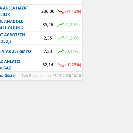
A AGESA HAYAT
236,00
(-1,13%)
LILIK
OL ANADOLU
35,26
(1,56%)
BU HOLDING
T AGROTECH
2,35
(1,29%)
OLOJI
7,33
(0,41%)
 ATAKULE GMYO
Z AHLATCI
32,14
(-0,25%)
ALGAZ
ü Göster
Son Güncellenme: 08.08.2026 18:10