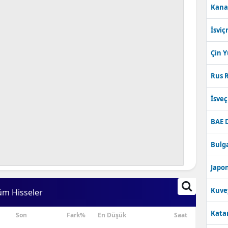
Kana
Bilecik
İsviç
Bingöl
Bitlis
Çin 
Bolu
Rus R
Burdur
İsve
Bursa
BAE 
Çanakkale
Bulga
Çankırı
Japon
Çorum
Kuve
üm Hisseler
Denizli
Katar
Son
Fark%
En Düşük
Saat
Diyarbakır