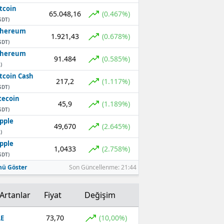
tcoin
65.048,16
(0.467%)
SDT)
thereum
1.921,43
(0.678%)
SDT)
thereum
91.484
(0.585%)
)
tcoin Cash
217,2
(1.117%)
SDT)
tecoin
45,9
(1.189%)
SDT)
pple
49,670
(2.645%)
)
pple
1,0433
(2.758%)
SDT)
ü Göster
Son Güncellenme: 21:44
Artanlar
Fiyat
Değişim
73,70
(10,00%)
E