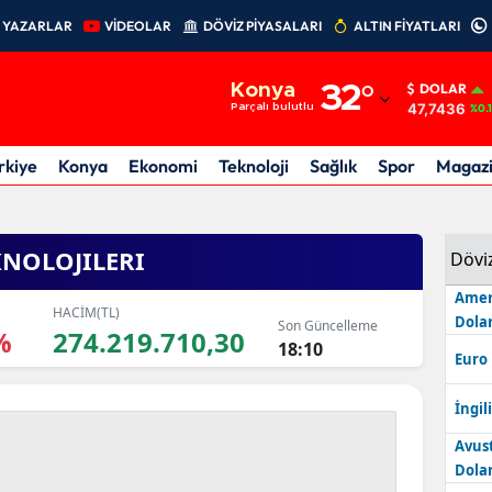
YAZARLAR
VİDEOLAR
DÖVİZ PİYASALARI
ALTIN FİYATLARI
Adana
Konya
32
°
DOLAR
Adıyaman
47,7436
Parçalı bulutlu
%0.
Afyonkarahisar
rkiye
Konya
Ekonomi
Teknoloji
Sağlık
Spor
Magaz
Ağrı
Amasya
KNOLOJILERI
Dövi
Ankara
Amer
HACİM(TL)
Dolar
Son Güncelleme
%
274.219.710,30
Antalya
18:10
Euro
Artvin
İngili
Aydın
Avus
Dolar
Balıkesir