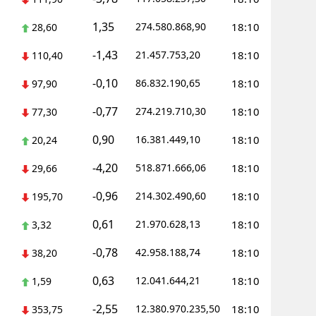
1,35
Yozgat
274.580.868,90
18:10
28,60
-1,43
21.457.753,20
18:10
Zonguldak
110,40
-0,10
86.832.190,65
18:10
97,90
Aksaray
-0,77
274.219.710,30
18:10
77,30
Bayburt
0,90
16.381.449,10
18:10
20,24
Karaman
-4,20
518.871.666,06
18:10
29,66
Kırıkkale
-0,96
214.302.490,60
18:10
195,70
Batman
0,61
21.970.628,13
18:10
3,32
Şırnak
-0,78
42.958.188,74
18:10
38,20
Bartın
0,63
12.041.644,21
18:10
1,59
Ardahan
-2,55
12.380.970.235,50
18:10
353,75
Iğdır