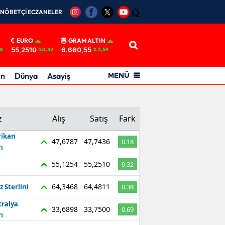
NÖBETÇİ ECZANELER
12
EURO
GRAM ALTIN
55,2510
6.660,55
18
%0.32
% 2,59
in
Dünya
Asayiş
MENÜ
z
Alış
Satış
Fark
ikan
47,6787
47,7436
0.18
ı
55,1254
55,2510
0.32
64,3468
64,4811
z Sterlini
0.38
tralya
33,6898
33,7500
0.69
ı