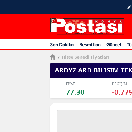
Son Dakika
Resmi İlan
Güncel
Tü
/
Hisse Senedi Fiyatları
ARDYZ ARD BILISIM TE
FİYAT
DEĞİŞİM
77,30
-0,77