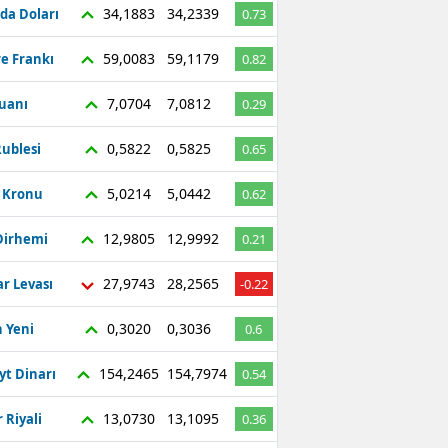
34,1883
34,2339
da Doları
0.73
59,0083
59,1179
re Frankı
0.82
7,0704
7,0812
Yuanı
0.29
0,5822
0,5825
ublesi
0.65
5,0214
5,0442
ç Kronu
0.62
12,9805
12,9992
Dirhemi
0.21
27,9743
28,2565
r Levası
-0.22
0,3020
0,3036
 Yeni
0.6
154,2465
154,7974
yt Dinarı
0.54
13,0730
13,1095
 Riyali
0.36