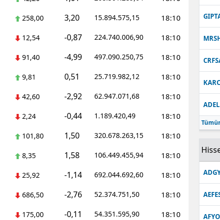
Malatya
GIPT
3,20
15.894.575,15
18:10
258,00
Manisa
-0,87
224.740.006,90
18:10
12,54
MRS
Kahramanmaraş
-4,99
497.090.250,75
18:10
91,40
CRFS
Mardin
0,51
25.719.982,12
18:10
9,81
KARC
-2,92
Muğla
62.947.071,68
18:10
42,60
ADEL
-0,44
1.189.420,49
18:10
Muş
2,24
Tümün
1,50
320.678.263,15
18:10
101,80
Nevşehir
Hisse
1,58
106.449.455,94
18:10
8,35
Niğde
ADGY
-1,14
692.044.692,60
18:10
25,92
Ordu
-2,76
52.374.751,50
18:10
686,50
AEFE
Rize
-0,11
54.351.595,90
18:10
175,00
Sakarya
AFYO