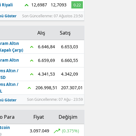
12,6987
12,7093
 Riyali
0.22
ü Göster
Son Güncellenme: 07 Ağustos 23:50
Alış
Satış
ram Altın
6.653,03
6.646,84
Kapalı Çarşı)
6.660,55
6.659,69
ram Altın
ns Altın /
4.342,09
4.341,53
USD
ns Altın /
207.307,01
206.998,51
L
Son Güncellenme: 07 Ağu - 23:59
ü Göster
to Para
Fiyat
Değişim
tcoin
3.097.049
(0.375%)
)