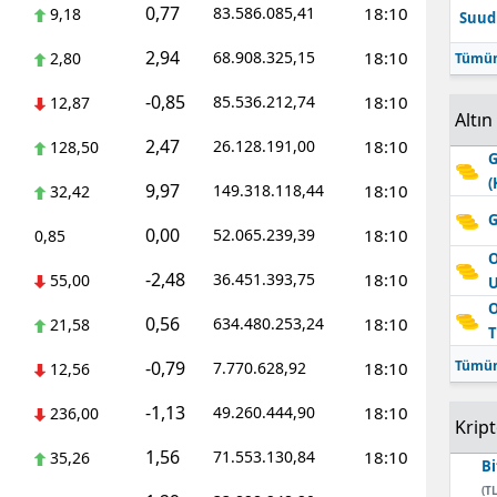
0,77
83.586.085,41
18:10
9,18
Suudi
Edirne
2,94
68.908.325,15
18:10
2,80
Tümün
Elazığ
-0,85
85.536.212,74
18:10
12,87
Altın
Erzincan
2,47
26.128.191,00
18:10
128,50
G
Erzurum
(
9,97
149.318.118,44
18:10
32,42
Eskişehir
G
0,00
52.065.239,39
18:10
0,85
Gaziantep
O
-2,48
36.451.393,75
18:10
55,00
Giresun
O
0,56
634.480.253,24
18:10
21,58
T
Gümüşhane
-0,79
Tümün
7.770.628,92
18:10
12,56
Hakkari
-1,13
49.260.444,90
18:10
236,00
Krip
Hatay
1,56
71.553.130,84
18:10
35,26
Bi
Isparta
(TL