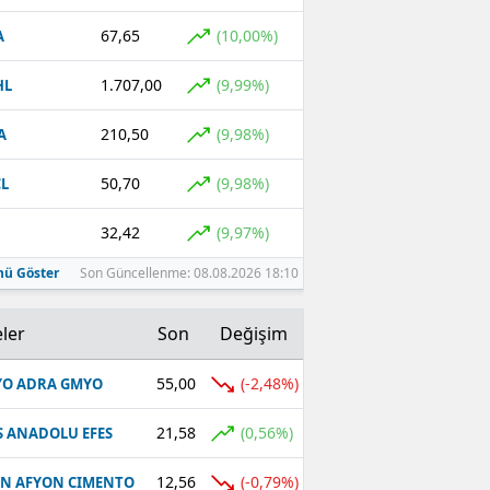
67,65
(10,00%)
A
1.707,00
(9,99%)
HL
210,50
(9,98%)
A
50,70
(9,98%)
L
32,42
(9,97%)
ü Göster
Son Güncellenme: 08.08.2026 18:10
ler
Son
Değişim
55,00
(-2,48%)
O ADRA GMYO
21,58
(0,56%)
S ANADOLU EFES
12,56
(-0,79%)
N AFYON CIMENTO