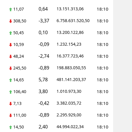
0,64
13.151.313,06
18:10
11,07
Yalova
-3,37
6.758.631.520,50
18:10
308,50
Karabük
0,10
13.200.122,86
18:10
50,45
Kilis
-0,09
1.232.154,23
18:10
10,59
Osmaniye
-2,74
16.377.723,46
18:10
48,24
Düzce
-0,89
198.883.050,55
18:10
245,50
5,78
481.141.203,37
18:10
14,65
3,80
1.010.973,30
18:10
106,40
-0,42
3.382.035,72
18:10
7,13
-0,89
2.295.929,00
18:10
111,00
2,40
44.994.022,34
18:10
14,50