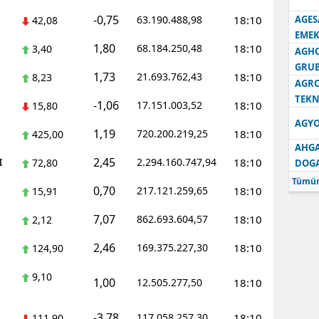
-0,75
63.190.488,98
18:10
AGES
42,08
Samsun
EMEK
1,80
68.184.250,48
18:10
3,40
AGH
Siirt
GRU
1,73
21.693.762,43
18:10
8,23
Sinop
AGRO
TEKN
-1,06
17.151.003,52
18:10
15,80
Sivas
AGYO
1,19
720.200.219,25
18:10
425,00
Tekirdağ
AHGA
2,45
I
2.294.160.747,94
18:10
72,80
DOG
Tokat
Tümün
0,70
217.121.259,65
18:10
15,91
Trabzon
7,07
862.693.604,57
18:10
2,12
Tunceli
2,46
169.375.227,30
18:10
124,90
Şanlıurfa
9,10
1,00
12.505.277,50
18:10
Uşak
Van
-3,78
117.058.257,30
18:10
111,90