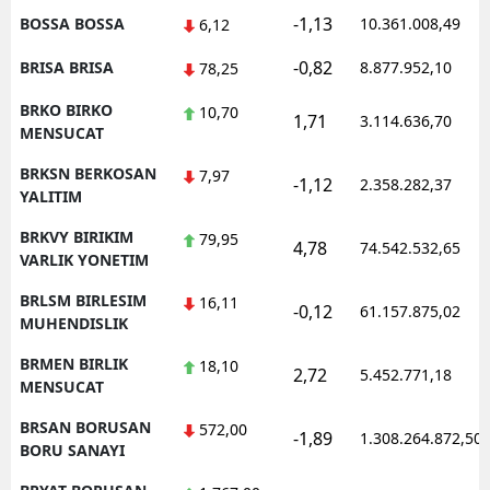
-1,13
BOSSA BOSSA
10.361.008,49
6,12
-0,82
BRISA BRISA
8.877.952,10
78,25
BRKO BIRKO
10,70
1,71
3.114.636,70
MENSUCAT
BRKSN BERKOSAN
7,97
-1,12
2.358.282,37
YALITIM
BRKVY BIRIKIM
79,95
4,78
74.542.532,65
VARLIK YONETIM
BRLSM BIRLESIM
16,11
-0,12
61.157.875,02
MUHENDISLIK
BRMEN BIRLIK
18,10
2,72
5.452.771,18
MENSUCAT
BRSAN BORUSAN
572,00
-1,89
1.308.264.872,50
BORU SANAYI