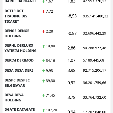
1,83
DARDL DARDANEL
42.553.370,12
1,67
DCTTR DCT
7,72
-8,53
TRADING DIS
935.141.480,32
TICARET
DENGE DENGE
2,28
-0,87
32.696.442,29
HOLDING
DERHL DERLUKS
10,80
2,86
54.288.577,48
YATIRIM HOLDING
1,07
DERIM DERIMOD
5.189.445,68
34,16
3,98
DESA DESA DERI
92.715.206,17
9,93
DESPC DESPEC
39,30
0,92
36.201.759,66
BILGISAYAR
DEVA DEVA
71,45
3,78
33.764.732,60
HOLDING
DGATE DATAGATE
107,20
0,94
17.207.648,00