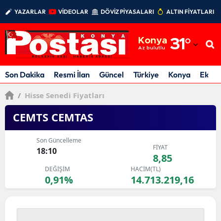
YAZARLAR
VİDEOLAR
DÖVİZ PİYASALARI
ALTIN FİYATLARI
Adana
Konya
31
°
Adıyaman
Az bulutlu
Afyonkarahisar
Son Dakika
Resmi İlan
Güncel
Türkiye
Konya
Ekon
Ağrı
/
Hisse Senedi Fiyatları
Amasya
CEMTS CEMTAS
Ankara
Son Güncelleme
FİYAT
18:10
Antalya
8,85
DEĞİŞİM
HACİM(TL)
Artvin
0,91%
14.713.219,16
Aydın
Balıkesir