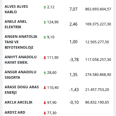
ALVES ALVES
2,12
7,07
862.693.604,57
Yalova
KABLO
Karabük
ANELE ANEL
124,90
2,46
169.375.227,30
ELEKTRIK
Kilis
ANGEN ANATOLIA
9,10
1,00
TANI VE
12.505.277,50
Osmaniye
BIYOTEKNOLOJI
Düzce
ANHYT ANADOLU
111,90
-3,78
117.058.257,30
HAYAT EMEK.
ANSGR ANADOLU
28,60
1,35
274.580.868,90
SIGORTA
ARASE DOGU ARAS
110,40
-1,43
21.457.753,20
ENERJI
-0,10
ARCLK ARCELIK
86.832.190,65
97,90
ARDYZ ARD
77,30