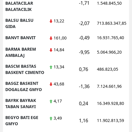
-1,71
BALATACILAR
1.548.845,50
BALATACILIK
BALSU BALSU
13,22
-2,07
713.863.347,85
GIDA
-0,49
BANVT BANVIT
16.931.765,40
161,00
BARMA BAREM
14,84
-9,95
5.064.966,20
AMBALAJ
BASCM BASTAS
13,34
0,76
486.823,05
BASKENT CIMENTO
BASGZ BASKENT
43,68
-1,36
7.124.661,96
DOGALGAZ GMYO
BAYRK BAYRAK
4,17
0,24
16.349.928,80
TABAN SANAYI
BEGYO BATI EGE
3,49
1,16
11.902.813,59
GMYO