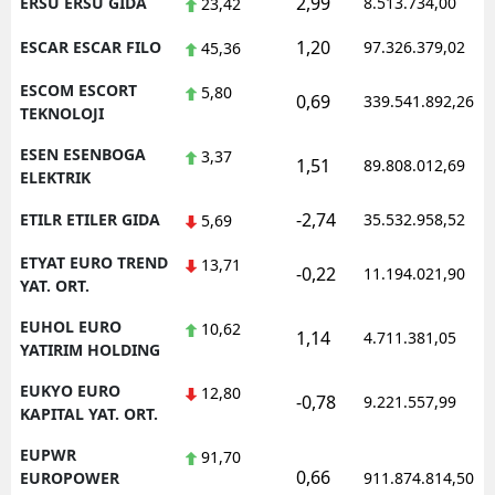
2,99
ERSU ERSU GIDA
8.513.734,00
23,42
1,20
ESCAR ESCAR FILO
97.326.379,02
45,36
ESCOM ESCORT
5,80
0,69
339.541.892,26
TEKNOLOJI
ESEN ESENBOGA
3,37
1,51
89.808.012,69
ELEKTRIK
-2,74
ETILR ETILER GIDA
35.532.958,52
5,69
ETYAT EURO TREND
13,71
-0,22
11.194.021,90
YAT. ORT.
EUHOL EURO
10,62
1,14
4.711.381,05
YATIRIM HOLDING
EUKYO EURO
12,80
-0,78
9.221.557,99
KAPITAL YAT. ORT.
EUPWR
91,70
0,66
EUROPOWER
911.874.814,50