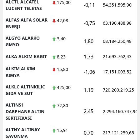
ALCTL ALCATEL
175,00
-0,11
54.351.595,90
LUCENT TELETAS
Yozgat
ALFAS ALFA SOLAR
42,08
-0,75
63.190.488,98
Zonguldak
ENERJI
Aksaray
ALGYO ALARKO
3,40
1,80
68.184.250,48
GMYO
Bayburt
1,73
ALKA ALKIM KAGIT
21.693.762,43
8,23
Karaman
ALKIM ALKIM
15,80
-1,06
17.151.003,52
KIMYA
Kırıkkale
ALKLC ALTINKILIC
425,00
Batman
1,19
720.200.219,25
GIDA VE SUT
Şırnak
ALTINS1
72,80
2,45
DARPHANE ALTIN
2.294.160.747,94
Bartın
SERTIFIKASI
Ardahan
ALTNY ALTINAY
15,91
0,70
217.121.259,65
SAVUNMA
Iğdır