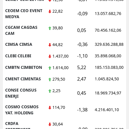
CEOEM CEO EVENT
22,82
-0,09
13.057.682,76
MEDYA
CGCAM CAGDAS
39,80
0,05
70.456.162,06
CAM
-0,36
CIMSA CIMSA
329.636.288,88
44,82
-1,10
CLEBI CELEBI
35.898.068,00
1.437,00
5,22
CMBTN CIMBETON
185.153.083,00
1.614,00
2,47
CMENT CIMENTAS
1.045.824,50
279,50
CONSE CONSUS
2,25
0,45
18.969.734,97
ENERJI
COSMO COSMOS
114,70
-1,38
4.216.401,10
YAT. HOLDING
CRDFA
30,64