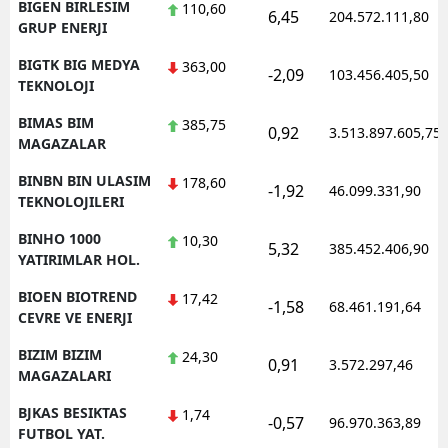
BIGEN BIRLESIM
110,60
6,45
204.572.111,80
GRUP ENERJI
BIGTK BIG MEDYA
363,00
-2,09
103.456.405,50
TEKNOLOJI
BIMAS BIM
385,75
0,92
3.513.897.605,75
MAGAZALAR
BINBN BIN ULASIM
178,60
-1,92
46.099.331,90
TEKNOLOJILERI
BINHO 1000
10,30
5,32
385.452.406,90
YATIRIMLAR HOL.
BIOEN BIOTREND
17,42
-1,58
68.461.191,64
CEVRE VE ENERJI
BIZIM BIZIM
24,30
0,91
3.572.297,46
MAGAZALARI
BJKAS BESIKTAS
1,74
-0,57
96.970.363,89
FUTBOL YAT.