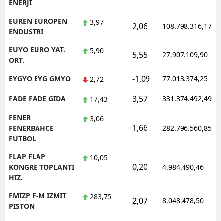
ENERJI
EUREN EUROPEN
3,97
2,06
108.798.316,17
ENDUSTRI
EUYO EURO YAT.
5,90
5,55
27.907.109,90
ORT.
-1,09
EYGYO EYG GMYO
77.013.374,25
2,72
3,57
FADE FADE GIDA
331.374.492,49
17,43
FENER
3,06
1,66
FENERBAHCE
282.796.560,85
FUTBOL
FLAP FLAP
10,05
0,20
KONGRE TOPLANTI
4.984.490,46
HIZ.
FMIZP F-M IZMIT
283,75
2,07
8.048.478,50
PISTON