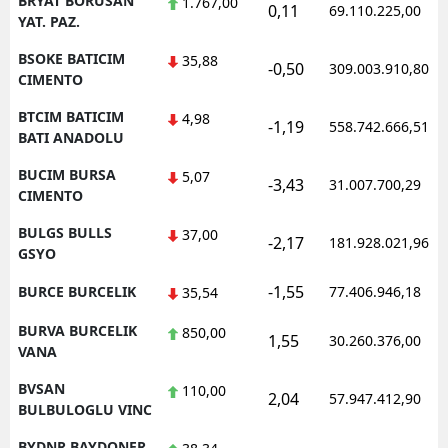
BRYAT BORUSAN
1.767,00
0,11
69.110.225,00
YAT. PAZ.
BSOKE BATICIM
35,88
-0,50
309.003.910,80
CIMENTO
BTCIM BATICIM
4,98
-1,19
558.742.666,51
BATI ANADOLU
BUCIM BURSA
5,07
-3,43
31.007.700,29
CIMENTO
BULGS BULLS
37,00
-2,17
181.928.021,96
GSYO
-1,55
BURCE BURCELIK
77.406.946,18
35,54
BURVA BURCELIK
850,00
1,55
30.260.376,00
VANA
BVSAN
110,00
2,04
57.947.412,90
BULBULOGLU VINC
BYDNR BAYDONER