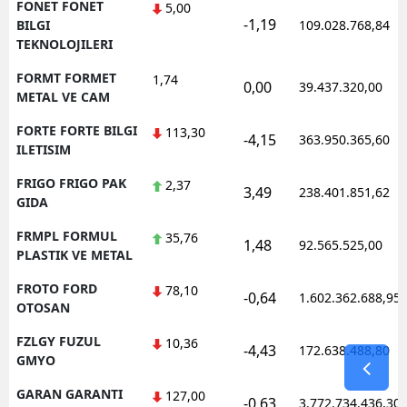
FONET FONET
5,00
-1,19
BILGI
109.028.768,84
TEKNOLOJILERI
FORMT FORMET
1,74
0,00
39.437.320,00
METAL VE CAM
FORTE FORTE BILGI
113,30
-4,15
363.950.365,60
ILETISIM
FRIGO FRIGO PAK
2,37
3,49
238.401.851,62
GIDA
FRMPL FORMUL
35,76
1,48
92.565.525,00
PLASTIK VE METAL
FROTO FORD
78,10
-0,64
1.602.362.688,95
OTOSAN
FZLGY FUZUL
10,36
-4,43
172.638.488,80
GMYO
GARAN GARANTI
127,00
-0,63
3.772.734.436,30