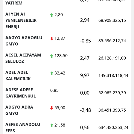
YATIRIM
Edirne
A1YEN A1
2,80
2,94
Elazığ
YENILENEBILIR
68.908.325,15
ENERJI
Erzincan
AAGYO AGAOGLU
12,87
-0,85
85.536.212,74
GMYO
Erzurum
ACSEL ACIPAYAM
128,50
Eskişehir
2,47
26.128.191,00
SELULOZ
Gaziantep
ADEL ADEL
32,42
9,97
149.318.118,44
KALEMCILIK
Giresun
ADESE ADESE
0,85
0,00
52.065.239,39
Gümüşhane
GAYRIMENKUL
Hakkari
ADGYO ADRA
55,00
-2,48
36.451.393,75
GMYO
Hatay
AEFES ANADOLU
21,58
0,56
634.480.253,24
Isparta
EFES