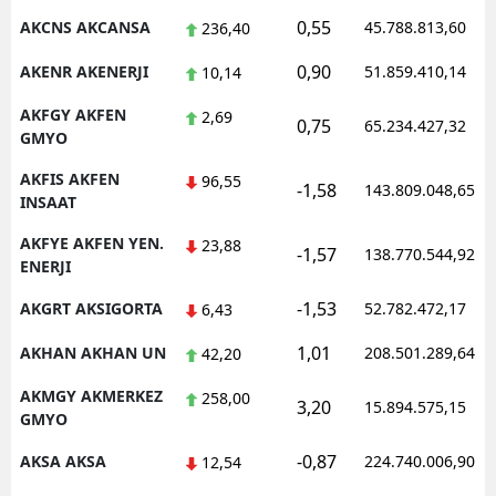
0,55
AKCNS AKCANSA
45.788.813,60
236,40
Malatya
0,90
AKENR AKENERJI
51.859.410,14
10,14
Manisa
AKFGY AKFEN
2,69
0,75
Kahramanmaraş
65.234.427,32
GMYO
Mardin
AKFIS AKFEN
96,55
-1,58
143.809.048,65
INSAAT
Muğla
AKFYE AKFEN YEN.
23,88
-1,57
138.770.544,92
Muş
ENERJI
Nevşehir
-1,53
AKGRT AKSIGORTA
52.782.472,17
6,43
1,01
Niğde
AKHAN AKHAN UN
208.501.289,64
42,20
AKMGY AKMERKEZ
Ordu
258,00
3,20
15.894.575,15
GMYO
Rize
-0,87
AKSA AKSA
224.740.006,90
12,54
Sakarya