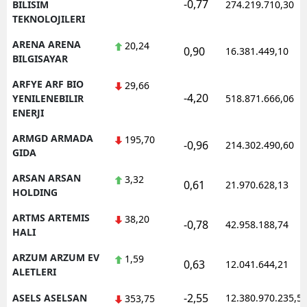
-0,77
BILISIM
274.219.710,30
TEKNOLOJILERI
ARENA ARENA
20,24
0,90
16.381.449,10
BILGISAYAR
ARFYE ARF BIO
29,66
-4,20
YENILENEBILIR
518.871.666,06
ENERJI
ARMGD ARMADA
195,70
-0,96
214.302.490,60
GIDA
ARSAN ARSAN
3,32
0,61
21.970.628,13
HOLDING
ARTMS ARTEMIS
38,20
-0,78
42.958.188,74
HALI
ARZUM ARZUM EV
1,59
0,63
12.041.644,21
ALETLERI
-2,55
ASELS ASELSAN
12.380.970.235,5
353,75