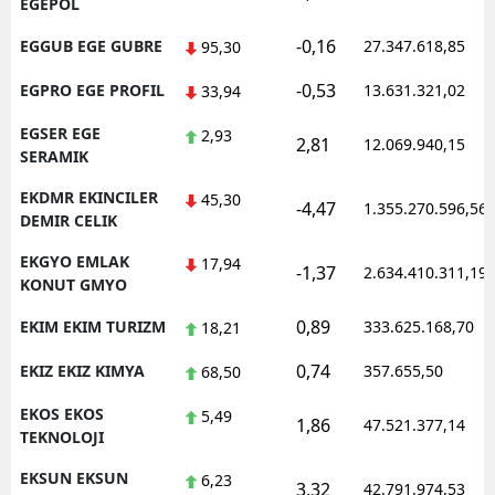
EGEPOL
-0,16
EGGUB EGE GUBRE
27.347.618,85
95,30
-0,53
EGPRO EGE PROFIL
13.631.321,02
33,94
EGSER EGE
2,93
2,81
12.069.940,15
SERAMIK
EKDMR EKINCILER
45,30
-4,47
1.355.270.596,56
DEMIR CELIK
EKGYO EMLAK
17,94
-1,37
2.634.410.311,19
KONUT GMYO
0,89
EKIM EKIM TURIZM
333.625.168,70
18,21
0,74
EKIZ EKIZ KIMYA
357.655,50
68,50
EKOS EKOS
5,49
1,86
47.521.377,14
TEKNOLOJI
EKSUN EKSUN
6,23
3,32
42.791.974,53