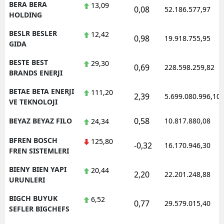
BERA BERA
13,09
0,08
52.186.577,97
HOLDING
BESLR BESLER
12,42
0,98
19.918.755,95
GIDA
BESTE BEST
29,30
0,69
228.598.259,82
BRANDS ENERJI
BETAE BETA ENERJI
111,20
2,39
5.699.080.996,10
VE TEKNOLOJI
0,58
BEYAZ BEYAZ FILO
10.817.880,08
24,34
BFREN BOSCH
125,80
-0,32
16.170.946,30
FREN SISTEMLERI
BIENY BIEN YAPI
20,44
2,20
22.201.248,88
URUNLERI
BIGCH BUYUK
6,52
0,77
29.579.015,40
SEFLER BIGCHEFS