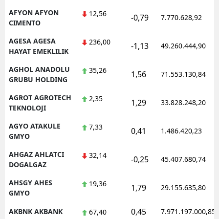
AFYON AFYON
12,56
Mersin
-0,79
7.770.628,92
CIMENTO
İstanbul
AGESA AGESA
236,00
-1,13
49.260.444,90
HAYAT EMEKLILIK
İzmir
AGHOL ANADOLU
35,26
1,56
Kars
71.553.130,84
GRUBU HOLDING
Kastamonu
AGROT AGROTECH
2,35
1,29
33.828.248,20
TEKNOLOJI
Kayseri
AGYO ATAKULE
7,33
0,41
1.486.420,23
Kırklareli
GMYO
Kırşehir
AHGAZ AHLATCI
32,14
-0,25
45.407.680,74
DOGALGAZ
Kocaeli
AHSGY AHES
19,36
1,79
29.155.635,80
GMYO
Konya
0,45
AKBNK AKBANK
7.971.197.000,85
67,40
Kütahya