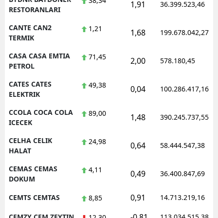
38,34
1,91
36.399.523,46
RESTORANLARI
CANTE CAN2
1,21
1,68
199.678.042,27
TERMIK
CASA CASA EMTIA
71,45
2,00
578.180,45
PETROL
CATES CATES
49,38
0,04
100.286.417,16
ELEKTRIK
CCOLA COCA COLA
89,00
1,48
390.245.737,55
ICECEK
CELHA CELIK
24,98
0,64
58.444.547,38
HALAT
CEMAS CEMAS
4,11
0,49
36.400.847,69
DOKUM
0,91
CEMTS CEMTAS
14.713.219,16
8,85
-0,81
CEMZY CEM ZEYTIN
113.034.515,38
12,30