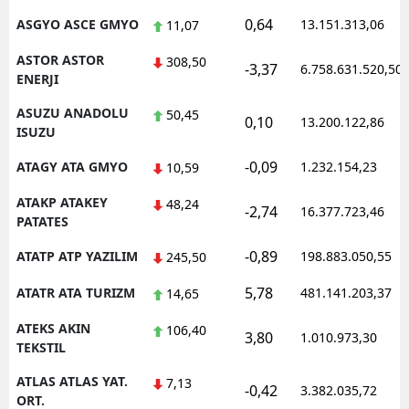
0,64
ASGYO ASCE GMYO
13.151.313,06
11,07
ASTOR ASTOR
308,50
-3,37
6.758.631.520,50
ENERJI
ASUZU ANADOLU
50,45
0,10
13.200.122,86
ISUZU
-0,09
ATAGY ATA GMYO
1.232.154,23
10,59
ATAKP ATAKEY
48,24
-2,74
16.377.723,46
PATATES
-0,89
ATATP ATP YAZILIM
198.883.050,55
245,50
5,78
ATATR ATA TURIZM
481.141.203,37
14,65
ATEKS AKIN
106,40
3,80
1.010.973,30
TEKSTIL
ATLAS ATLAS YAT.
7,13
-0,42
3.382.035,72
ORT.