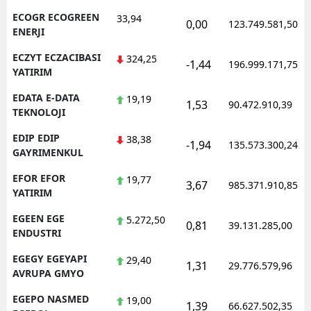
ECOGR ECOGREEN
33,94
0,00
123.749.581,50
ENERJI
ECZYT ECZACIBASI
324,25
-1,44
196.999.171,75
YATIRIM
EDATA E-DATA
19,19
1,53
90.472.910,39
TEKNOLOJI
EDIP EDIP
38,38
-1,94
135.573.300,24
GAYRIMENKUL
EFOR EFOR
19,77
3,67
985.371.910,85
YATIRIM
EGEEN EGE
5.272,50
0,81
39.131.285,00
ENDUSTRI
EGEGY EGEYAPI
29,40
1,31
29.776.579,96
AVRUPA GMYO
EGEPO NASMED
19,00
1,39
66.627.502,35