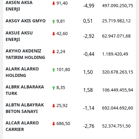
AKSEN AKSA
91,40
-4,99
497.090.250,75
ENERJI
Samsun
0,51
AKSGY AKIS GMYO
25.719.982,12
9,81
Siirt
AKSUE AKSU
42,60
-2,92
62.947.071,68
Sinop
ENERJI
Sivas
AKYHO AKDENIZ
2,24
-0,44
1.189.420,49
YATIRIM HOLDING
Tekirdağ
ALARK ALARKO
101,80
1,50
320.678.263,15
Tokat
HOLDING
ALBRK ALBARAKA
Trabzon
8,35
1,58
106.449.455,94
TURK
Tunceli
ALBTN ALBAYRAK
25,92
-1,14
692.044.692,60
BETON SANAYI
Şanlıurfa
ALCAR ALARKO
686,50
Uşak
-2,76
52.374.751,50
CARRIER
Van