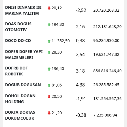
DNISI DINAMIK ISI
20,12
-2,52
20.720.268,32
MAKINA YALITIM
DOAS DOGUS
194,30
2,16
212.181.643,20
OTOMOTIV
0,38
DOCO DO-CO
96.284.930,00
11.352,50
DOFER DOFER YAPI
28,30
2,54
19.621.747,32
MALZEMELERI
DOFRB DOF
136,40
3,18
856.816.246,40
ROBOTIK
4,38
DOGUB DOGUSAN
26.285.582,45
81,05
DOHOL DOGAN
20,50
-1,91
131.554.567,36
HOLDING
DOKTA DOKTAS
21,20
-0,38
7.235.066,94
DOKUMCULUK