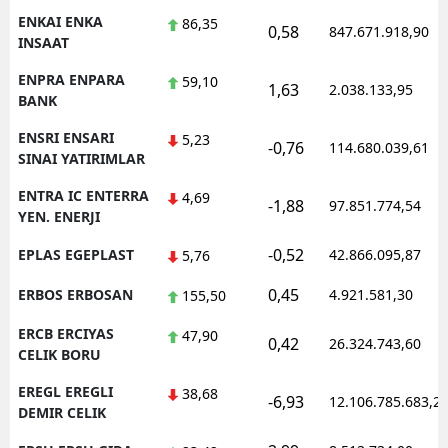
ENKAI ENKA
86,35
0,58
847.671.918,90
INSAAT
ENPRA ENPARA
59,10
1,63
2.038.133,95
BANK
ENSRI ENSARI
5,23
-0,76
114.680.039,61
SINAI YATIRIMLAR
ENTRA IC ENTERRA
4,69
-1,88
97.851.774,54
YEN. ENERJI
-0,52
EPLAS EGEPLAST
42.866.095,87
5,76
0,45
ERBOS ERBOSAN
4.921.581,30
155,50
ERCB ERCIYAS
47,90
0,42
26.324.743,60
CELIK BORU
EREGL EREGLI
38,68
-6,93
12.106.785.683,2
DEMIR CELIK