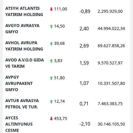
ATSYH ATLANTIS
111,00
-0,89
2.295.929,00
YATIRIM HOLDING
AVGYO AVRASYA
14,50
2,40
44.994.022,34
GMYO
AVHOL AVRUPA
39,68
2,69
69.627.858,26
YATIRIM HOLDING
AVOD A.V.O.D GIDA
3,83
1,59
9.570.527,97
VE TARIM
AVPGY
51,80
1,07
AVRUPAKENT
10.331.507,80
GMYO
AVTUR AVRASYA
12,74
0,71
7.463.383,75
PETROL VE TUR.
AYCES
453,75
-2,10
ALTINYUNUS
30.146.105,50
CESME