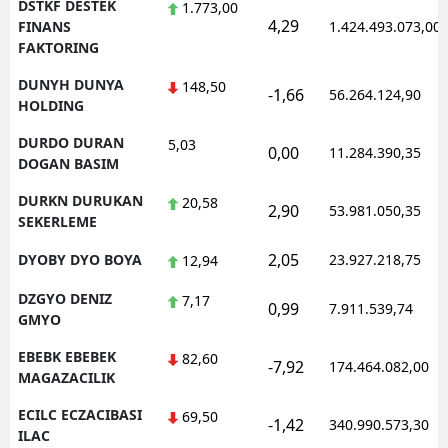
DSTKF DESTEK
1.773,00
4,29
FINANS
1.424.493.073,00
FAKTORING
DUNYH DUNYA
148,50
-1,66
56.264.124,90
HOLDING
DURDO DURAN
5,03
0,00
11.284.390,35
DOGAN BASIM
DURKN DURUKAN
20,58
2,90
53.981.050,35
SEKERLEME
2,05
DYOBY DYO BOYA
23.927.218,75
12,94
DZGYO DENIZ
7,17
0,99
7.911.539,74
GMYO
EBEBK EBEBEK
82,60
-7,92
174.464.082,00
MAGAZACILIK
ECILC ECZACIBASI
69,50
-1,42
340.990.573,30
ILAC