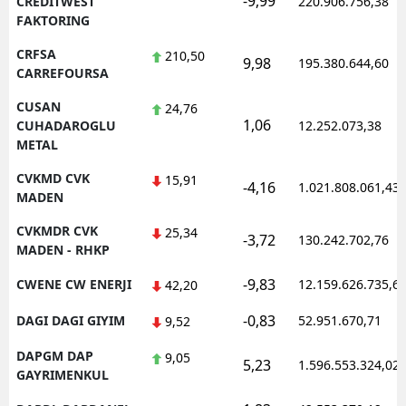
-9,99
CREDITWEST
220.906.756,38
FAKTORING
CRFSA
210,50
9,98
195.380.644,60
CARREFOURSA
CUSAN
24,76
1,06
CUHADAROGLU
12.252.073,38
METAL
CVKMD CVK
15,91
-4,16
1.021.808.061,43
MADEN
CVKMDR CVK
25,34
-3,72
130.242.702,76
MADEN - RHKP
-9,83
CWENE CW ENERJI
12.159.626.735,6
42,20
-0,83
DAGI DAGI GIYIM
52.951.670,71
9,52
DAPGM DAP
9,05
5,23
1.596.553.324,02
GAYRIMENKUL