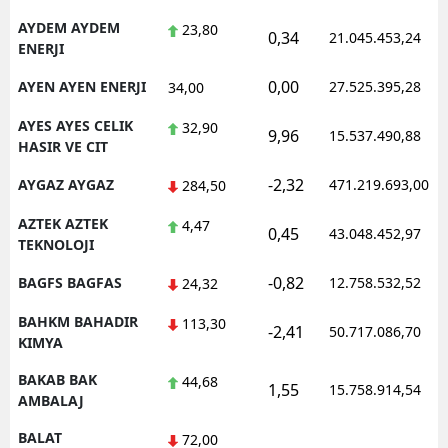
AYDEM AYDEM
23,80
0,34
21.045.453,24
ENERJI
0,00
AYEN AYEN ENERJI
27.525.395,28
34,00
AYES AYES CELIK
32,90
9,96
15.537.490,88
HASIR VE CIT
-2,32
AYGAZ AYGAZ
471.219.693,00
284,50
AZTEK AZTEK
4,47
0,45
43.048.452,97
TEKNOLOJI
-0,82
BAGFS BAGFAS
12.758.532,52
24,32
BAHKM BAHADIR
113,30
-2,41
50.717.086,70
KIMYA
BAKAB BAK
44,68
1,55
15.758.914,54
AMBALAJ
BALAT
72,00