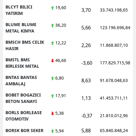
BLCYT BILICI
19,60
3,70
33.743.198,65
YATIRIM
BLUME BLUME
36,20
5,66
123.196.696,84
METAL KIMYA
BMSCH BMS CELIK
12,22
2,26
11.868.807,10
HASIR
BMSTL BMS
46,66
-3,60
177.829.715,98
BIRLESIK METAL
BNTAS BANTAS
6,80
8,63
91.678.048,63
AMBALAJ
BOBET BOGAZICI
17,91
1,13
41.453.711,11
BETON SANAYI
BORLS BORLEASE
5,38
-0,37
21.810.012,96
OTOMOTIV
5,88
BORSK BOR SEKER
65.840.848,24
5,94