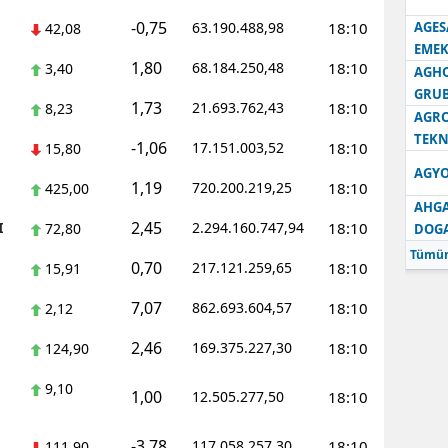
-0,75
63.190.488,98
18:10
AGES
42,08
Samsun
EMEK
1,80
68.184.250,48
18:10
3,40
AGH
Siirt
GRU
1,73
21.693.762,43
18:10
8,23
Sinop
AGRO
TEKN
-1,06
17.151.003,52
18:10
15,80
Sivas
AGYO
1,19
720.200.219,25
18:10
425,00
Tekirdağ
AHGA
2,45
I
2.294.160.747,94
18:10
72,80
DOG
Tokat
Tümün
0,70
217.121.259,65
18:10
15,91
Trabzon
7,07
862.693.604,57
18:10
2,12
Tunceli
2,46
169.375.227,30
18:10
124,90
Şanlıurfa
9,10
1,00
12.505.277,50
18:10
Uşak
Van
-3,78
117.058.257,30
18:10
111,90