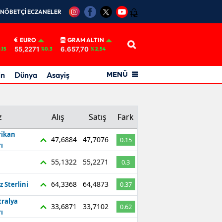
NÖBETÇİ ECZANELER
12
EURO
GRAM ALTIN
55,2271
6.657,70
.15
%0.3
% 2,54
in
Dünya
Asayiş
MENÜ
z
Alış
Satış
Fark
ikan
47,6884
47,7076
0.15
ı
55,1322
55,2271
0.3
64,3368
64,4873
z Sterlini
0.37
tralya
33,6871
33,7102
0.62
ı