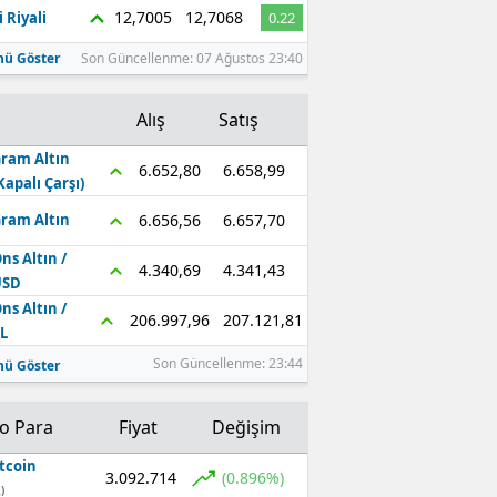
12,7005
12,7068
 Riyali
0.22
ü Göster
Son Güncellenme: 07 Ağustos 23:40
Alış
Satış
ram Altın
6.658,99
6.652,80
Kapalı Çarşı)
6.657,70
6.656,56
ram Altın
ns Altın /
4.341,43
4.340,69
USD
ns Altın /
207.121,81
206.997,96
L
Son Güncellenme: 23:44
ü Göster
to Para
Fiyat
Değişim
tcoin
3.092.714
(0.896%)
)