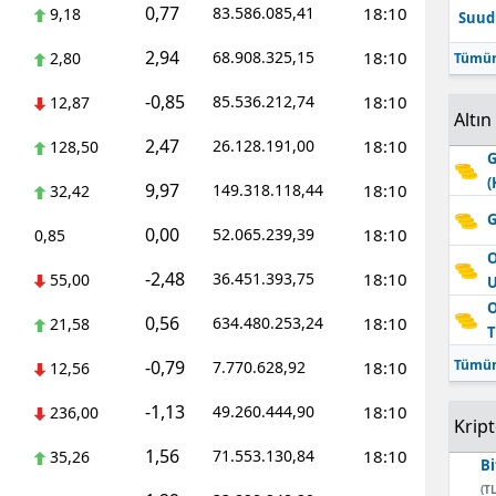
0,77
83.586.085,41
18:10
9,18
Suudi
Edirne
2,94
68.908.325,15
18:10
2,80
Tümün
Elazığ
-0,85
85.536.212,74
18:10
12,87
Altın
Erzincan
2,47
26.128.191,00
18:10
128,50
G
Erzurum
(
9,97
149.318.118,44
18:10
32,42
Eskişehir
G
0,00
52.065.239,39
18:10
0,85
Gaziantep
O
-2,48
36.451.393,75
18:10
55,00
Giresun
O
0,56
634.480.253,24
18:10
21,58
T
Gümüşhane
-0,79
Tümün
7.770.628,92
18:10
12,56
Hakkari
-1,13
49.260.444,90
18:10
236,00
Krip
Hatay
1,56
71.553.130,84
18:10
35,26
Bi
Isparta
(TL