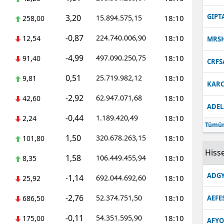
Malatya
GIPT
3,20
15.894.575,15
18:10
258,00
Manisa
-0,87
224.740.006,90
18:10
12,54
MRS
Kahramanmaraş
-4,99
497.090.250,75
18:10
91,40
CRFS
Mardin
0,51
25.719.982,12
18:10
9,81
KARC
-2,92
Muğla
62.947.071,68
18:10
42,60
ADEL
-0,44
1.189.420,49
18:10
Muş
2,24
Tümün
1,50
320.678.263,15
18:10
101,80
Nevşehir
Hisse
1,58
106.449.455,94
18:10
8,35
Niğde
ADGY
-1,14
692.044.692,60
18:10
25,92
Ordu
-2,76
52.374.751,50
18:10
686,50
AEFE
Rize
-0,11
54.351.595,90
18:10
175,00
Sakarya
AFYO