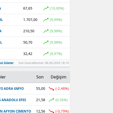
67,65
(10,00%)
A
1.707,00
(9,99%)
HL
210,50
(9,98%)
A
50,70
(9,98%)
L
32,42
(9,97%)
ü Göster
Son Güncellenme: 08.08.2026 18:10
ler
Son
Değişim
55,00
(-2,48%)
O ADRA GMYO
21,58
(0,56%)
S ANADOLU EFES
12,56
(-0,79%)
N AFYON CIMENTO