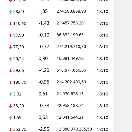
1,35
Yozgat
274.580.868,90
18:10
28,60
-1,43
21.457.753,20
18:10
Zonguldak
110,40
-0,10
86.832.190,65
18:10
97,90
Aksaray
-0,77
274.219.710,30
18:10
77,30
Bayburt
0,90
16.381.449,10
18:10
20,24
Karaman
-4,20
518.871.666,06
18:10
29,66
Kırıkkale
-0,96
214.302.490,60
18:10
195,70
Batman
0,61
21.970.628,13
18:10
3,32
Şırnak
-0,78
42.958.188,74
18:10
38,20
Bartın
0,63
12.041.644,21
18:10
1,59
Ardahan
-2,55
12.380.970.235,50
18:10
353,75
Iğdır