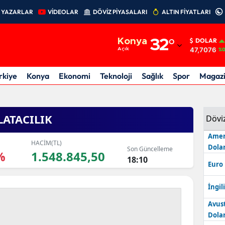
YAZARLAR
VİDEOLAR
DÖVİZ PİYASALARI
ALTIN FİYATLARI
Adana
Konya
32
°
DOLAR
Adıyaman
47,7076
Açık
%0
Afyonkarahisar
rkiye
Konya
Ekonomi
Teknoloji
Sağlık
Spor
Magaz
Ağrı
Amasya
LATACILIK
Dövi
Ankara
Amer
HACİM(TL)
Dolar
Son Güncelleme
%
1.548.845,50
Antalya
18:10
Euro
Artvin
İngili
Aydın
Avus
Dolar
Balıkesir