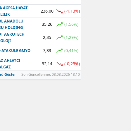
A AGESA HAYAT
236,00
(-1,13%)
LILIK
OL ANADOLU
35,26
(1,56%)
BU HOLDING
T AGROTECH
2,35
(1,29%)
OLOJI
7,33
(0,41%)
 ATAKULE GMYO
Z AHLATCI
32,14
(-0,25%)
ALGAZ
ü Göster
Son Güncellenme: 08.08.2026 18:10