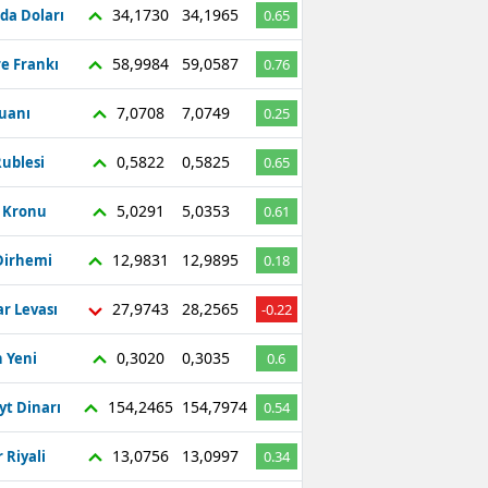
34,1730
34,1965
da Doları
0.65
58,9984
59,0587
re Frankı
0.76
7,0708
7,0749
Yuanı
0.25
0,5822
0,5825
ublesi
0.65
5,0291
5,0353
ç Kronu
0.61
12,9831
12,9895
Dirhemi
0.18
27,9743
28,2565
r Levası
-0.22
0,3020
0,3035
 Yeni
0.6
154,2465
154,7974
yt Dinarı
0.54
13,0756
13,0997
 Riyali
0.34