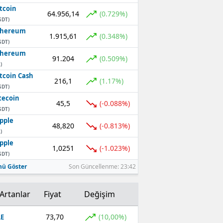
tcoin
64.956,14
(0.729%)
SDT)
thereum
1.915,61
(0.348%)
SDT)
thereum
91.204
(0.509%)
)
tcoin Cash
216,1
(1.17%)
SDT)
tecoin
45,5
(-0.088%)
SDT)
pple
48,820
(-0.813%)
)
pple
1,0251
(-1.023%)
SDT)
ü Göster
Son Güncellenme: 23:42
Artanlar
Fiyat
Değişim
73,70
(10,00%)
E