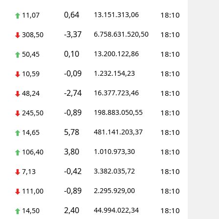
0,64
13.151.313,06
18:10
11,07
Yalova
-3,37
6.758.631.520,50
18:10
308,50
Karabük
0,10
13.200.122,86
18:10
50,45
Kilis
-0,09
1.232.154,23
18:10
10,59
Osmaniye
-2,74
16.377.723,46
18:10
48,24
Düzce
-0,89
198.883.050,55
18:10
245,50
5,78
481.141.203,37
18:10
14,65
3,80
1.010.973,30
18:10
106,40
-0,42
3.382.035,72
18:10
7,13
-0,89
2.295.929,00
18:10
111,00
2,40
44.994.022,34
18:10
14,50