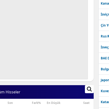
Kana
Bilecik
İsviç
Bingöl
Bitlis
Çin 
Bolu
Rus R
Burdur
İsve
Bursa
BAE 
Çanakkale
Bulga
Çankırı
Japon
Çorum
Kuve
üm Hisseler
Denizli
Katar
Son
Fark%
En Düşük
Saat
Diyarbakır