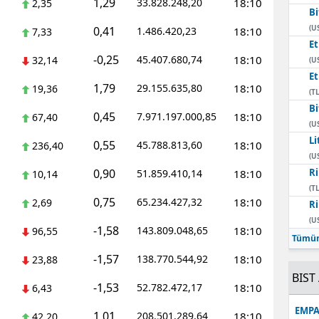
1,29
33.828.248,20
18:10
2,35
Bi
Mersin
(U
0,41
1.486.420,23
18:10
7,33
E
İstanbul
-0,25
45.407.680,74
18:10
32,14
(U
E
İzmir
1,79
29.155.635,80
18:10
19,36
(TL
Kars
Bi
0,45
7.971.197.000,85
18:10
67,40
(U
Kastamonu
Li
0,55
45.788.813,60
18:10
236,40
(U
Kayseri
0,90
Ri
51.859.410,14
18:10
10,14
(TL
Kırklareli
0,75
65.234.427,32
18:10
2,69
Ri
(U
Kırşehir
-1,58
143.809.048,65
18:10
96,55
Tümün
Kocaeli
-1,57
138.770.544,92
18:10
23,88
BIST 
Konya
-1,53
52.782.472,17
18:10
6,43
EMPA
Kütahya
1,01
208.501.289,64
18:10
42,20