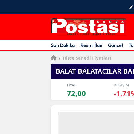
Son Dakika
Resmi İlan
Güncel
Tü
/
Hisse Senedi Fiyatları
BALAT BALATACILAR BA
FİYAT
DEĞİŞİM
72,00
-1,71