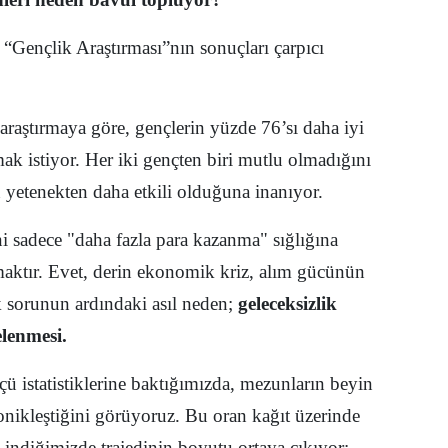
Malatya
 “Gençlik Araştırması”nın sonuçları çarpıcı
Manisa
Kahramanmaraş
araştırmaya göre, gençlerin yüzde 76’sı daha iyi
Mardin
mak istiyor. Her iki gençten biri mutlu olmadığını
n yetenekten daha etkili olduğuna inanıyor.
Muğla
Muş
ni sadece "daha fazla para kazanma" sığlığına
aktır. Evet, derin ekonomik kriz, alım gücünün
Nevşehir
k sorunun ardındaki asıl neden;
geleceksizlik
Niğde
lenmesi.
Ordu
 istatistiklerine baktığımızda, mezunların beyin
Rize
nikleştiğini görüyoruz. Bu oran kağıt üzerinde
Sakarya
 indiğimizde trajedinin boyutu ortaya çıkıyor: