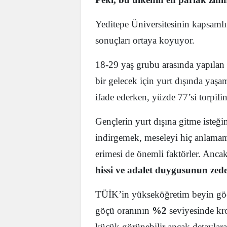
Yeditepe Üniversitesinin kapsamlı
sonuçları ortaya koyuyor.
18-29 yaş grubu arasında yapılan 
bir gelecek için yurt dışında yaşa
ifade ederken, yüzde 77’si torpili
Gençlerin yurt dışına gitme isteği
indirgemek, meseleyi hiç anlamam
erimesi de önemli faktörler. Anca
hissi ve adalet duygusunun zede
TÜİK’in yükseköğretim beyin göçü
göçü oranının
%2
seviyesinde kro
küçük görünebilir ancak detaylara