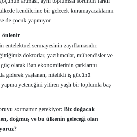
öçünün artması, aynı toplumsal sorunun farklı
ülkede kendilerine bir gelecek kuramayacaklarını
Yalova
se de çocuk yapmıyor.
Karabük
 önlenir
Kilis
 entelektüel sermayesinin zayıflamasıdır.
Osmaniye
ittiğimiz doktorlar, yazılımcılar, mühendisler ve
Düzce
ş güç olarak Batı ekonomilerinin çarklarını
a giderek yaşlanan, nitelikli iş gücünü
yapma yeteneğini yitiren yaşlı bir toplumla baş
soruyu sormamız gerekiyor:
Biz doğacak
ırken, doğmuş ve bu ülkenin geleceği olan
ıyoruz?