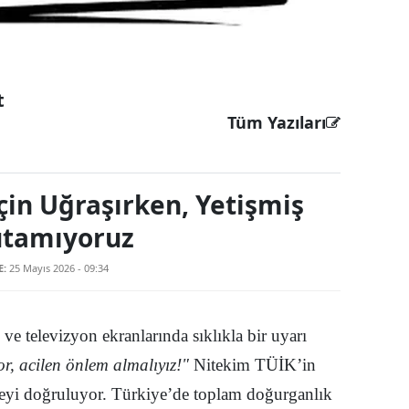
Edirne
Elazığ
t
Erzincan
Tüm Yazıları
Erzurum
Eskişehir
çin Uğraşırken, Yetişmiş
Gaziantep
utamıyoruz
Giresun
E:
25 Mayıs 2026 - 09:34
Gümüşhane
Hakkari
 ve televizyon ekranlarında sıklıkla bir uyarı
Hatay
r, acilen önlem almalıyız!"
Nitekim TÜİK’in
işeyi doğruluyor. Türkiye’de toplam doğurganlık
Isparta