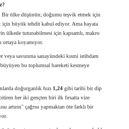
uz?
Yozgat
r. Bir ülke düşünün; doğumu teşvik etmek için
Zonguldak
k için büyük tehdit kabul ediyor. Ama hayata
erin ülkede tutunabilmesi için kapsamlı, makro
Aksaray
nı ortaya koyamıyor.
Bayburt
ler veya savunma sanayiindeki kısmi istihdam
Karaman
ga büyüyen bu toplumsal hareketi kesmeye
Kırıkkale
Batman
larda doğurganlık hızı
1,24
gibi tarihi bir dip
Şırnak
tiren her iki gençten biri ilk fırsatta vize
Bartın
u artırın" çağrısı yapmaktan öte farklı bir
yor.
Ardahan
Iğdır