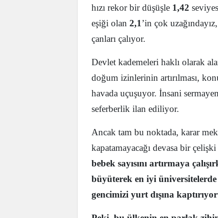
hızı rekor bir düşüşle
1,42
seviyes
eşiği olan
2,1
’in çok uzağındayız, 
çanları çalıyor.
Devlet kademeleri haklı olarak ala
doğum izinlerinin artırılması, konut
havada uçuşuyor. İnsani sermayem
seferberlik ilan ediliyor.
Ancak tam bu noktada, karar mek
kapatamayacağı devasa bir çeliş
bebek sayısını artırmaya çalışı
büyüterek en iyi üniversitelerd
gencimizi yurt dışına kaptırıyor
Peki, bu ülkenin en parlak zihi