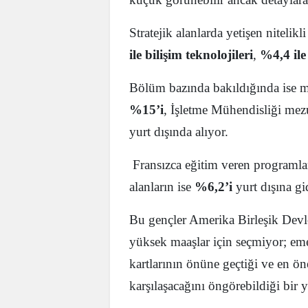
Stratejik alanlarda yetişen niteli
ile bilişim teknolojileri
,
%4,4 ile
Bölüm bazında bakıldığında ise 
%15’i
, İşletme Mühendisliği mez
yurt dışında alıyor.
Fransızca eğitim veren programl
alanların ise
%6,2’i
yurt dışına gi
Bu gençler Amerika Birleşik Devlet
yüksek maaşlar için seçmiyor; eme
kartlarının önüne geçtiği ve en ö
karşılaşacağını öngörebildiği bir y