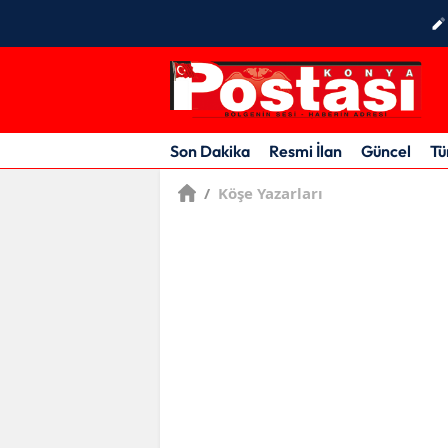
Son Dakika
Resmi İlan
Güncel
Tü
/
Köşe Yazarları