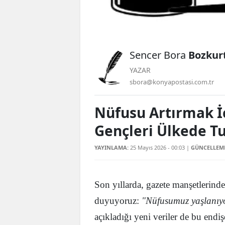
Sencer Bora
Bozkur
YAZAR
sbora@konyapostasi.com.tr
Nüfusu Artırmak İ
Gençleri Ülkede T
YAYINLAMA:
25 Mayıs 2026 - 00:03
|
GÜNCELLEM
Son yıllarda, gazete manşetlerinde
duyuyoruz:
"Nüfusumuz yaşlanıyo
açıkladığı yeni veriler de bu end