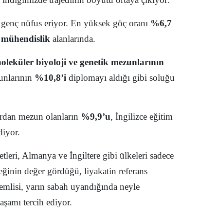
Samsun
kli genç nüfus eriyor. En yüksek göç oranı
%6,7
Siirt
 mühendislik
alanlarında.
Sinop
m
oleküler biyoloji ve genetik mezunlarının
Sivas
unlarının
%10,8’i
diplomayı aldığı gibi soluğu
Tekirdağ
Tokat
ardan mezun olanların
%9,9’u
, İngilizce eğitim
diyor.
Trabzon
leri, Almanya ve İngiltere gibi ülkeleri sadece
Tunceli
ğinin değer gördüğü, liyakatin referans
Şanlıurfa
nemlisi, yarın sabah uyandığında neyle
Uşak
aşamı tercih ediyor.
Van