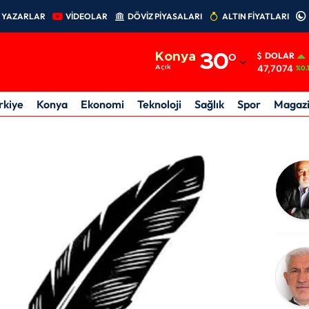
YAZARLAR
VİDEOLAR
DÖVİZ PİYASALARI
ALTIN FİYATLARI
Adana
Konya
30
°
DOLAR
Adıyaman
47,7074
Açık
%0.
Afyonkarahisar
rkiye
Konya
Ekonomi
Teknoloji
Sağlık
Spor
Magaz
Ağrı
Amasya
Ankara
Antalya
Artvin
Aydın
Balıkesir