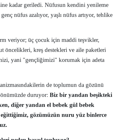
ine kadar geriledi. Nüfusun kendini yenileme
Mersin
genç nüfus azalıyor, yaşlı nüfus artıyor, tehlike
İstanbul
İzmir
rm veriyor; üç çocuk için maddi teşvikler,
Kars
 öncelikleri, kreş destekleri ve aile paketleri
izi, yani "gençliğimizi" korumak için adeta
Kastamonu
Kayseri
anizmasındakilerin de toplumun da gözünü
Kırklareli
ki önümüzde duruyor:
Biz bir yandan beşikteki
Kırşehir
rken, diğer yandan el bebek gül bebek
Kocaeli
e eğittiğimiz, gözümüzün nuru yüz binlerce
Konya
uz.
Kütahya
nleri neden bavul topluyor?