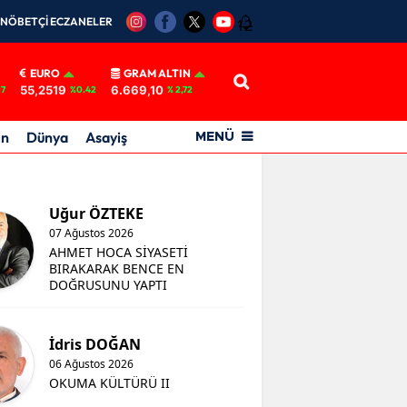
NÖBETÇİ ECZANELER
12
EURO
GRAM ALTIN
55,2519
6.669,10
17
%0.42
% 2,72
in
Dünya
Asayiş
MENÜ
Uğur ÖZTEKE
07 Ağustos 2026
AHMET HOCA SİYASETİ
BIRAKARAK BENCE EN
DOĞRUSUNU YAPTI
İdris DOĞAN
06 Ağustos 2026
OKUMA KÜLTÜRÜ II