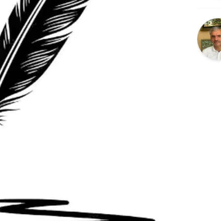
Bilecik
Bingöl
Bitlis
Bolu
Burdur
Bursa
Çanakkale
Çankırı
Çorum
Denizli
Diyarbakır