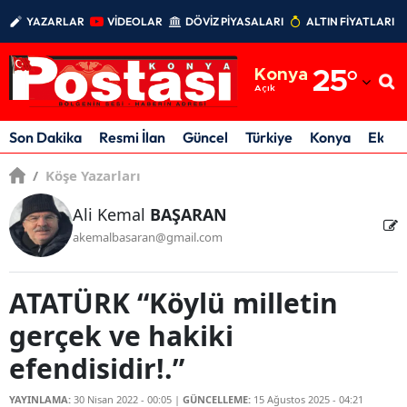
YAZARLAR
VİDEOLAR
DÖVİZ PİYASALARI
ALTIN FİYATLARI
Adana
Konya
25
°
Adıyaman
Açık
Afyonkarahisar
Son Dakika
Resmi İlan
Güncel
Türkiye
Konya
Ekon
Ağrı
/
Köşe Yazarları
Amasya
Ali Kemal
BAŞARAN
akemalbasaran@gmail.com
Ankara
Antalya
ATATÜRK “Köylü milletin
Artvin
gerçek ve hakiki
Aydın
efendisidir!.”
Balıkesir
YAYINLAMA:
30 Nisan 2022 - 00:05
|
GÜNCELLEME:
15 Ağustos 2025 - 04:21