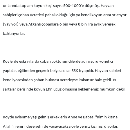
onlarında toplam koyun keçi sayısı 500-1000’e düşmüş. Hayvan
Yozgat
sahipleri çoban ücretleri pahalı olduğu için ya kendi koyunlarını otlatıyor
Zonguldak
(yayıyor) veya Afganlı çobanlara 6 bin veya 8 bin lira aylık vererek
baktırıyorlar.
Aksaray
Bayburt
Karaman
Köylerde eski yıllarda çoban çoktu şimdilerde adını sürü yönetici
Kırıkkale
yaptılar, eğitimden geçerek belge aldılar SSK lı yapıldı. Hayvan saipleri
kendi yöresinden çoban bulması neredeyse imkansız hale geldi. Bu
Batman
şartalar içerisinde koyun Etin ucuz olmasını beklememiz mümkün değil.
Şırnak
Bartın
Ardahan
Köyde evlenme yaşı gelmiş erkeklerin Anne ve Babası "Kimin kızına
Allah'ın emri, dese şehirde yaşayacaksa öyle veririz kızımızı diyorlar.
Iğdır