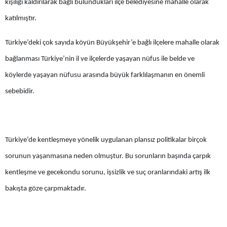
kişiliği kaldırılarak bağlı bulundukları ilçe belediyesine mahalle olarak
Mersin
katılmıştır.
İstanbul
Türkiye’deki çok sayıda köyün Büyükşehir’e bağlı ilçelere mahalle olarak
İzmir
bağlanması Türkiye’nin il ve ilçelerde yaşayan nüfus ile belde ve
köylerde yaşayan nüfusu arasında büyük farklılaşmanın en önemli
Kars
sebebidir.
Kastamonu
Kayseri
Kırklareli
Türkiye’de kentleşmeye yönelik uygulanan plansız politikalar birçok
sorunun yaşanmasına neden olmuştur. Bu sorunların başında çarpık
Kırşehir
kentleşme ve gecekondu sorunu, işsizlik ve suç oranlarındaki artış ilk
Kocaeli
bakışta göze çarpmaktadır.
Konya
Kütahya