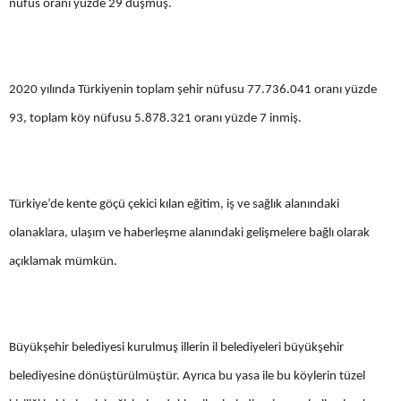
nüfus oranı yüzde 29 düşmüş.
Edirne
Elazığ
2020 yılında Türkiyenin toplam şehir nüfusu 77.736.041 oranı yüzde
Erzincan
93, toplam köy nüfusu 5.878.321 oranı yüzde 7 inmiş.
Erzurum
Eskişehir
Gaziantep
Türkiye’de kente göçü çekici kılan eğitim, iş ve sağlık alanındaki
olanaklara, ulaşım ve haberleşme alanındaki gelişmelere bağlı olarak
Giresun
açıklamak mümkün.
Gümüşhane
Hakkari
Büyükşehir belediyesi kurulmuş illerin il belediyeleri büyükşehir
Hatay
belediyesine dönüştürülmüştür. Ayrıca bu yasa ile bu köylerin tüzel
Isparta