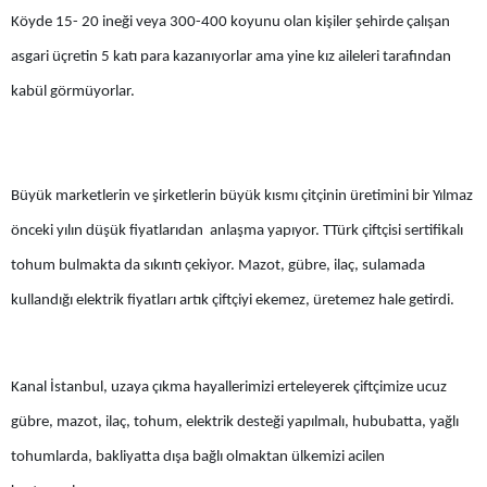
Köyde 15- 20 ineği veya 300-400 koyunu olan kişiler şehirde çalışan
Yalova
asgari üçretin 5 katı para kazanıyorlar ama yine kız aileleri tarafından
Karabük
kabül görmüyorlar.
Kilis
Osmaniye
Büyük marketlerin ve şirketlerin büyük kısmı çitçinin üretimini bir Yılmaz
Düzce
önceki yılın düşük fiyatlarıdan anlaşma yapıyor. TTürk çiftçisi sertifikalı
tohum bulmakta da sıkıntı çekiyor. Mazot, gübre, ilaç, sulamada
kullandığı elektrik fiyatları artık çiftçiyi ekemez, üretemez hale getirdi.
Kanal İstanbul, uzaya çıkma hayallerimizi erteleyerek çiftçimize ucuz
gübre, mazot, ilaç, tohum, elektrik desteği yapılmalı, hububatta, yağlı
tohumlarda, bakliyatta dışa bağlı olmaktan ülkemizi acilen