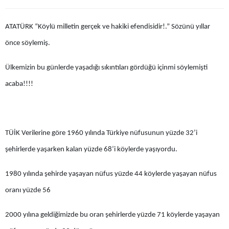
Bilecik
ATATÜRK “Köylü milletin gerçek ve hakiki efendisidir!.” Sözünü yıllar
Bingöl
önce söylemiş.
Bitlis
Ülkemizin bu günlerde yaşadığı sıkıntıları gördüğü içinmi söylemişti
Bolu
acaba!!!!
Burdur
Bursa
TÜİK Verilerine göre 1960 yılında Türkiye nüfusunun yüzde 32’i
Çanakkale
şehirlerde yaşarken kalan yüzde 68’i köylerde yaşıyordu.
Çankırı
1980 yılında şehirde yaşayan nüfus yüzde 44 köylerde yaşayan nüfus
Çorum
oranı yüzde 56
Denizli
2000 yılına geldiğimizde bu oran şehirlerde yüzde 71 köylerde yaşayan
Diyarbakır