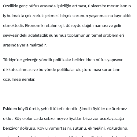
Özellikle genç nüfus arasında işsizliğin artması, üniversite mezunlarının
Malatya
iş bulmakta çok zorluk çekmesi birçok sorunun yaşanmasına kaynaklık
Manisa
etmektedir. Ekonomik refahın eşit düzeyde dağıtılmaması ve gelir
Kahramanmaraş
seviyesindeki adaletsizlik günümüz toplumunun temel problemleri
arasında yer almaktadır.
Mardin
Muğla
Türkiye’de geleceğe yönelik politikalar belirlenirken nüfus yapısının
dikkate alınması ve bu yönde politikalar oluşturulması sorunların
Muş
çözülmesi gerekir.
Nevşehir
Niğde
Eskiden köylü üretir, şehirli tüketir derdik. Şimdi köylüler de üretmez
Ordu
oldu . Böyle olunca da sebze meyve fiyatları biraz zor ucuzlayacağa
Rize
benziyor doğrusu. Köylü yumurtasını, sütünü, ekmeğini, yoğurdunu,
Sakarya