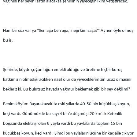
yağınını her şeyini satın alacaksa şehirlinin yiyeceğini kim yetiştirecek.
Samsun
Siirt
Hani bir söz var ya "Sen ağa ben ağa, ineği kim sağa?" Aynen öyle olmuş
Sinop
bu iş.
Sivas
Tekirdağ
Şehirde, köyde çoğunluğun emekli olduğu ve üretime hiçbir kuruş
Tokat
katkımızın olmadığı açıkken nasıl olur da yiyeceklerimizin ucuz olmasını
Trabzon
bekleriz ki. Bu bulutsuz havada yağmur beklemek gibi bir şey değil mi?
Tunceli
Benim köyüm Başarakavak’ta eski yıllarda 40-50 bin küçükbaş koyun,
Şanlıurfa
keçi vardı. Günümüzde bu sayı 4 bin’e düşmüş. 20 km’lik Ketenlik
Uşak
boğazında elektriği olan 8 yayla vardı bu yaylalarda toplam 15 bin
küçükbaş koyun, keçi vardı. Şimdi bu yaylaların üçüne bir kaç aile çıkıyor
Van