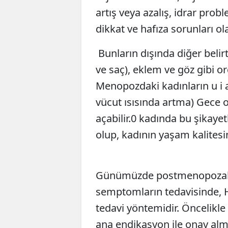
artış veya azalış, idrar probl
dikkat ve hafıza sorunları ola
Bunların dışında diğer belirti
ve saç), eklem ve göz gibi o
Menopozdaki kadınların u i 
vücut ısısında artma) Gece 
açabilir.0 kadında bu şikayetl
olup, kadının yaşam kalitesi
Günümüzde postmenopozal d
semptomların tedavisinde, H
tedavi yöntemidir. Öncelikl
ana endikasyon ile onay al