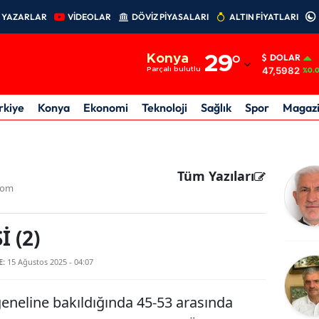
YAZARLAR
VİDEOLAR
DÖVİZ PİYASALARI
ALTIN FİYATLARI
Adana
Konya
29
°
DOLAR
Adıyaman
47,5982
Parçalı bulutlu
%0.
Afyonkarahisar
rkiye
Konya
Ekonomi
Teknoloji
Sağlık
Spor
Magaz
Ağrı
Amasya
Tüm Yazıları
Ankara
com
Antalya
 (2)
Artvin
E:
15 Ağustos 2025 - 04:07
Aydın
eneline bakıldığında 45-53 arasında
Balıkesir