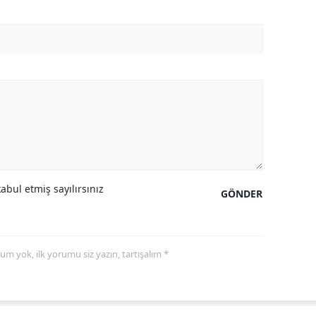
Yalova
Karabük
Kilis
Osmaniye
Düzce
bul etmiş sayılırsınız
GÖNDER
yorum yok, ilk yorumu siz yazın, tartışalım *