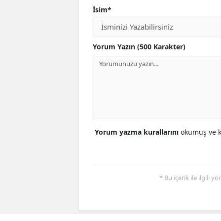
İsim*
Yorum Yazın (500 Karakter)
Yorum yazma kurallarını
okumuş ve ka
* Bu içerik ile ilgili 