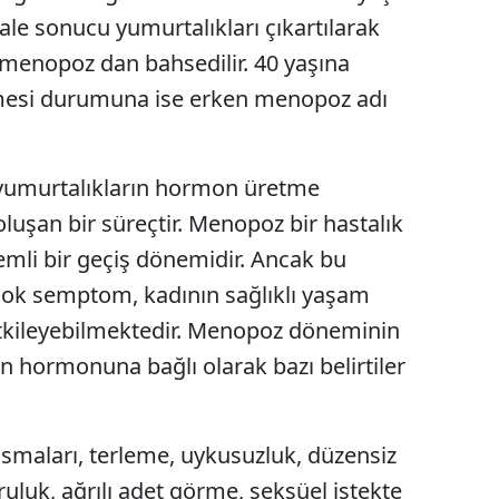
le sonucu yumurtalıkları çıkartılarak
Edirne
menopoz dan bahsedilir. 40 yaşına
Elazığ
esi durumuna ise erken menopoz adı
Erzincan
Erzurum
yumurtalıkların hormon üretme
Eskişehir
oluşan bir süreçtir. Menopoz bir hastalık
emli bir geçiş dönemidir. Ancak bu
Gaziantep
ok semptom, kadının sağlıklı yaşam
Giresun
 etkileyebilmektedir. Menopoz döneminin
Gümüşhane
n hormonuna bağlı olarak bazı belirtiler
Hakkari
Hatay
asmaları, terleme, uykusuzluk, düzensiz
Isparta
ruluk, ağrılı adet görme, seksüel istekte