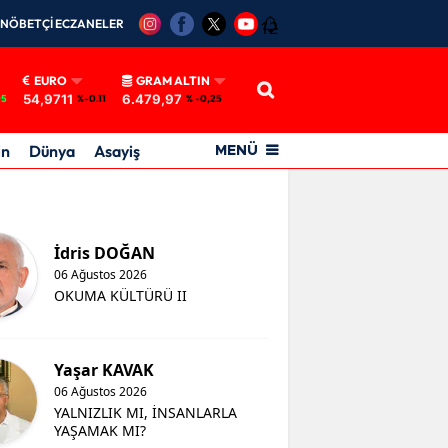
NÖBETÇİ ECZANELER
12
EURO
GRAM ALTIN
54,9711
6.479,97
05
%-0.11
% -0,25
in
Dünya
Asayiş
MENÜ
İdris DOĞAN
06 Ağustos 2026
OKUMA KÜLTÜRÜ II
Yaşar KAVAK
06 Ağustos 2026
YALNIZLIK MI, İNSANLARLA
YAŞAMAK MI?