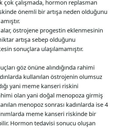
k çok çalışmada, hormon replasman
Samsun
skinde önemli bir artışa neden olduğunu
amıştır.
Siirt
malar, östrojene progestin eklenmesinin
Sinop
iktar artışa sebep olduğunu
Sivas
esin sonuçlara ulaşılamamıştır.
Tekirdağ
nuçları göz önüne alındığında rahimi
Tokat
ınlarda kullanılan östrojenin olumsuz
Trabzon
dığı yani meme kanseri riskini
Tunceli
 rahimi olan yani doğal menopoza girmiş
lanılan menopoz sonrası kadınlarda ise 4
Şanlıurfa
lanımlarda meme kanseri riskinde bir
Uşak
bilir. Hormon tedavisi sonucu oluşan
Van