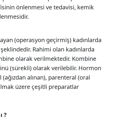
fisinin önlenmesi ve tedavisi, kemik
Malatya
lenmesidir.
Manisa
Kahramanmaraş
ayan (operasyon geçirmiş) kadınlarda
Mardin
şeklindedir. Rahimi olan kadınlarda
Muğla
mbine olarak verilmektedir. Kombine
tinü (sürekli) olarak verilebilir. Hormon
Muş
 (ağızdan alınan), parenteral (oral
Nevşehir
olmak üzere çeşitli preparatlar
Niğde
Ordu
ı ?
Rize
Sakarya