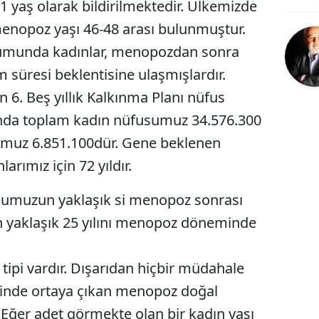
 yaş olarak bildirilmektedir. Ülkemizde
Bilecik
menopoz yaşı 46-48 arası bulunmuştur.
Bingöl
umunda kadınlar, menopozdan sonra
m süresi beklentisine ulaşmışlardır.
Bitlis
n 6. Beş yıllık Kalkınma Planı nüfus
Bolu
lında toplam kadın nüfusumuz 34.576.300
Burdur
sumuz 6.851.100dür. Gene beklenen
Bursa
rımız için 72 yıldır.
Çanakkale
usumuzun yaklaşık si menopoz sonrası
 yaklaşık 25 yılını menopoz döneminde
Çankırı
Çorum
ipi vardır. Dışarıdan hiçbir müdahale
Denizli
rinde ortaya çıkan menopoz doğal
Diyarbakır
 Eğer adet görmekte olan bir kadın yaşı