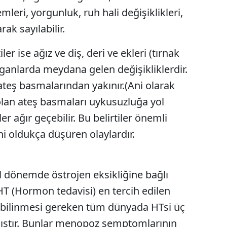
emleri, yorgunluk, ruh hali değişiklikleri,
Mersin
rak sayılabilir.
İstanbul
ler ise ağız ve diş, deri ve ekleri (tırnak
İzmir
rganlarda meydana gelen değişikliklerdir.
Kars
ateş basmalarından yakınır.(Ani olarak
Kastamonu
olan ateş basmaları uykusuzluğa yol
er ağır geçebilir. Bu belirtiler önemli
Kayseri
ni oldukça düşüren olaylardır.
Kırklareli
Kırşehir
önemde östrojen eksikliğine bağlı
Kocaeli
T (Hormon tedavisi) en tercih edilen
Konya
e bilinmesi gereken tüm dünyada HTsi üç
mıştır. Bunlar menopoz semptomlarının
Kütahya