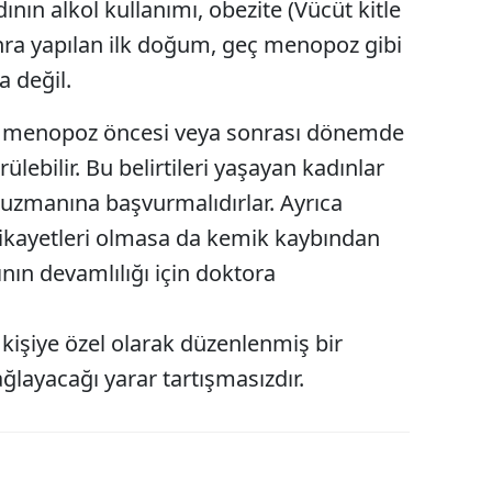
ının alkol kullanımı, obezite (Vücüt kitle
nra yapılan ilk doğum, geç menopoz gibi
Yozgat
a değil.
Zonguldak
a menopoz öncesi veya sonrası dönemde
Aksaray
rülebilir. Bu belirtileri yaşayan kadınlar
Bayburt
 uzmanına başvurmalıdırlar. Ayrıca
Karaman
ikayetleri olmasa da kemik kaybından
Kırıkkale
nın devamlılığı için doktora
Batman
kişiye özel olarak düzenlenmiş bir
Şırnak
ğlayacağı yarar tartışmasızdır.
Bartın
Ardahan
Iğdır