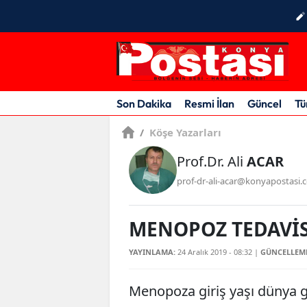
Son Dakika
Resmi İlan
Güncel
Tü
/
Köşe Yazarları
Prof.Dr. Ali
ACAR
prof-dr-ali-acar@konyapostasi.
MENOPOZ TEDAVİSİ
YAYINLAMA:
24 Aralık 2019 - 08:32
|
GÜNCELLEM
Menopoza giriş yaşı dünya g