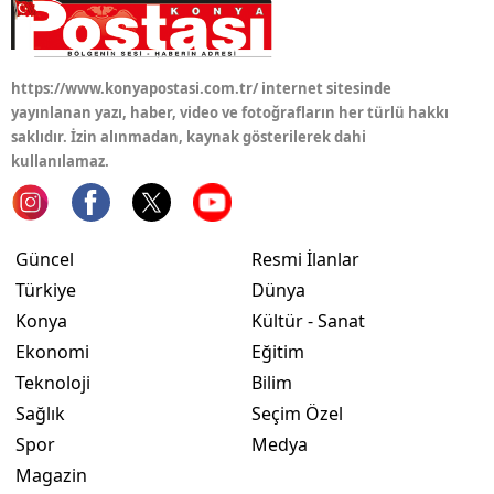
Malatya
Manisa
https://www.konyapostasi.com.tr/ internet sitesinde
yayınlanan yazı, haber, video ve fotoğrafların her türlü hakkı
Kahramanmaraş
saklıdır. İzin alınmadan, kaynak gösterilerek dahi
kullanılamaz.
Mardin
Muğla
Güncel
Resmi İlanlar
Muş
Türkiye
Dünya
Nevşehir
Konya
Kültür - Sanat
Niğde
Ekonomi
Eğitim
Teknoloji
Bilim
Ordu
Sağlık
Seçim Özel
Rize
Spor
Medya
Magazin
Sakarya