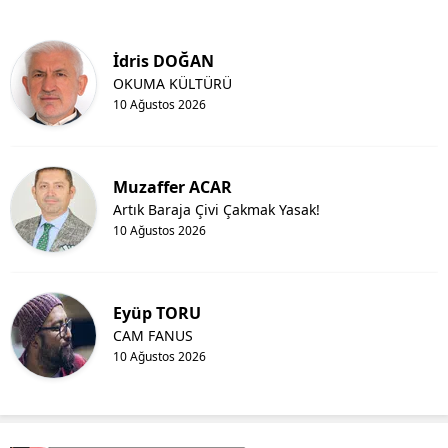
Mersin
İdris DOĞAN
İstanbul
OKUMA KÜLTÜRÜ
10 Ağustos 2026
İzmir
Kars
Muzaffer ACAR
Kastamonu
Artık Baraja Çivi Çakmak Yasak!
10 Ağustos 2026
Kayseri
Kırklareli
Eyüp TORU
Kırşehir
CAM FANUS
Kocaeli
10 Ağustos 2026
Konya
Kütahya