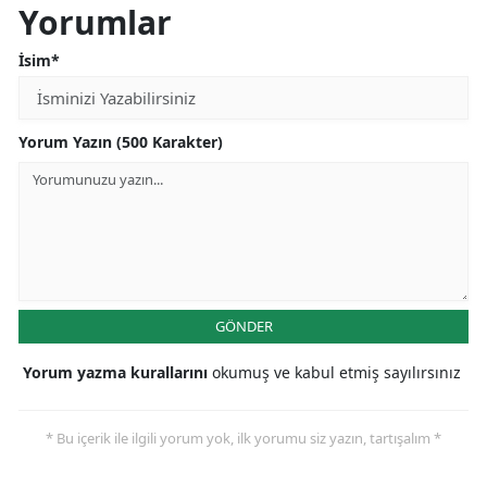
Yorumlar
Edirne
İsim*
Elazığ
Erzincan
Yorum Yazın (500 Karakter)
Erzurum
Eskişehir
Gaziantep
Giresun
GÖNDER
Gümüşhane
Yorum yazma kurallarını
okumuş ve kabul etmiş sayılırsınız
Hakkari
Hatay
* Bu içerik ile ilgili yorum yok, ilk yorumu siz yazın, tartışalım *
Isparta