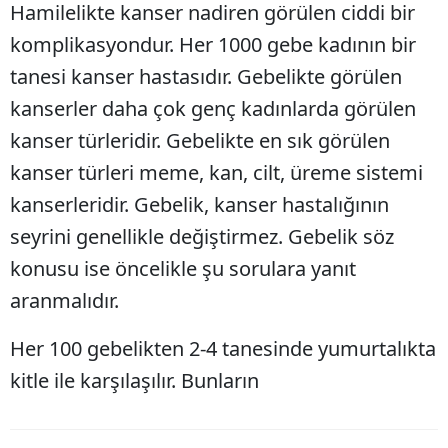
Hamilelikte kanser nadiren görülen ciddi bir
Bilecik
komplikasyondur. Her 1000 gebe kadının bir
Bingöl
tanesi kanser hastasıdır. Gebelikte görülen
Bitlis
kanserler daha çok genç kadınlarda görülen
kanser türleridir. Gebelikte en sık görülen
Bolu
kanser türleri meme, kan, cilt, üreme sistemi
Burdur
kanserleridir. Gebelik, kanser hastalığının
Bursa
seyrini genellikle değiştirmez. Gebelik söz
konusu ise öncelikle şu sorulara yanıt
Çanakkale
aranmalıdır.
Çankırı
Her
100 gebelikten 2-4 tanesinde yumurtalıkta
Çorum
kitle ile karşılaşılır. Bunların
Denizli
Diyarbakır