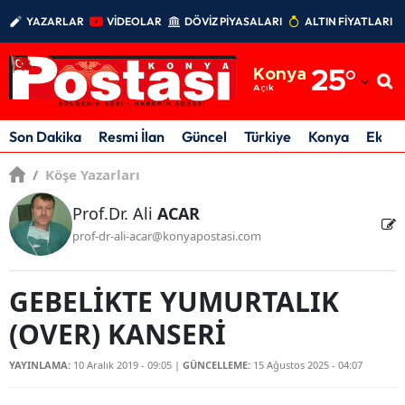
YAZARLAR
VİDEOLAR
DÖVİZ PİYASALARI
ALTIN FİYATLARI
Adana
Konya
25
°
Adıyaman
Açık
Afyonkarahisar
Son Dakika
Resmi İlan
Güncel
Türkiye
Konya
Ekon
Ağrı
/
Köşe Yazarları
Amasya
Prof.Dr. Ali
ACAR
prof-dr-ali-acar@konyapostasi.com
Ankara
Antalya
GEBELİKTE YUMURTALIK
Artvin
(OVER) KANSERİ
Aydın
YAYINLAMA:
10 Aralık 2019 - 09:05
|
GÜNCELLEME:
15 Ağustos 2025 - 04:07
Balıkesir