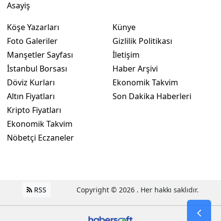
Asayiş
Samsun
Köşe Yazarları
Künye
Siirt
Foto Galeriler
Gizlilik Politikası
Manşetler Sayfası
İletişim
Sinop
İstanbul Borsası
Haber Arşivi
Sivas
Döviz Kurları
Ekonomik Takvim
Altın Fiyatları
Son Dakika Haberleri
Tekirdağ
Kripto Fiyatları
Tokat
Ekonomik Takvim
Nöbetçi Eczaneler
Trabzon
Tunceli
Şanlıurfa
RSS
Copyright © 2026 . Her hakkı saklıdır.
Uşak
Van