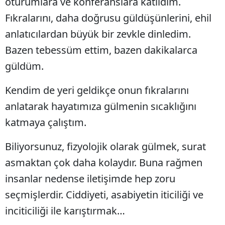
oturumlara ve konferanslara katıldım.
Fıkralarını, daha doğrusu güldüşünlerini, ehil
Yozgat
anlatıcılardan büyük bir zevkle dinledim.
Zonguldak
Bazen tebessüm ettim, bazen dakikalarca
Aksaray
güldüm.
Bayburt
Kendim de yeri geldikçe onun fıkralarını
Karaman
anlatarak hayatımıza gülmenin sıcaklığını
katmaya çalıştım.
Kırıkkale
Batman
Biliyorsunuz, fizyolojik olarak gülmek, surat
asmaktan çok daha kolaydır. Buna rağmen
Şırnak
insanlar nedense iletişimde hep zoru
Bartın
seçmişlerdir. Ciddiyeti, asabiyetin iticiliği ve
Ardahan
inciticiliği ile karıştırmak…
Iğdır