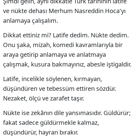
Şimdi gelin, aynı dikkatle Türk tarihinin latife
Malatya
ve nükte dehası Merhum Nasreddin Hoca'yı
anlamaya çalışalım.
Manisa
Dikkat ettiniz mi? Latife dedim. Nükte dedim.
Kahramanmaraş
Onu şaka, mizah, komedi kavramlarıyla bir
Mardin
araya getirip anlamaya ve anlatmaya
Muğla
çalışmak, kusura bakmayınız, abesle iştigaldir.
Muş
Latife, incelikle söylenen, kırmayan,
Nevşehir
düşündüren ve tebessüm ettiren sözdür.
Niğde
Nezaket, ölçü ve zarafet taşır.
Ordu
Nükte ise zekânın dile yansımasıdır. Güldürür;
fakat sadece güldürmekle kalmaz,
Rize
düşündürür, hayran bırakır.
Sakarya