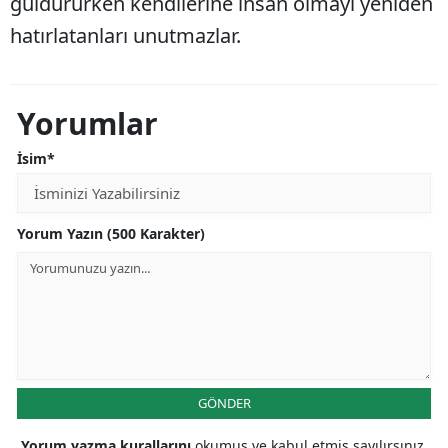
güldürürken kendilerine insan olmayı yeniden
hatırlatanları unutmazlar.
Yorumlar
İsim*
Yorum Yazın (500 Karakter)
GÖNDER
Yorum yazma kurallarını
okumuş ve kabul etmiş sayılırsınız