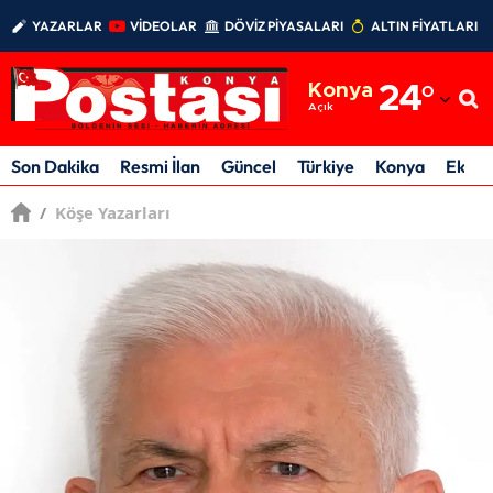
YAZARLAR
VİDEOLAR
DÖVİZ PİYASALARI
ALTIN FİYATLARI
Adana
Konya
24
°
Adıyaman
Açık
Afyonkarahisar
Son Dakika
Resmi İlan
Güncel
Türkiye
Konya
Ekon
Ağrı
/
Köşe Yazarları
Amasya
Ankara
Antalya
Artvin
Aydın
Balıkesir