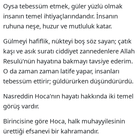
Oysa tebessüm etmek, güler yüzlü olmak
Yalova
insanın temel ihtiyaçlarındandır. İnsanın
ruhuna neşe, huzur ve mutluluk katar.
Karabük
Kilis
Gülmeyi hafiflik, nükteyi boş söz sayan; çatık
kaşı ve asık suratı ciddiyet zannedenlere Allah
Osmaniye
Resulü'nün hayatına bakmayı tavsiye ederim.
Düzce
O da zaman zaman latife yapar, insanları
tebessüm ettirir; güldürürken düşündürürdü.
Nasreddin Hoca'nın hayatı hakkında iki temel
görüş vardır.
Birincisine göre Hoca, halk muhayyilesinin
ürettiği efsanevi bir kahramandır.