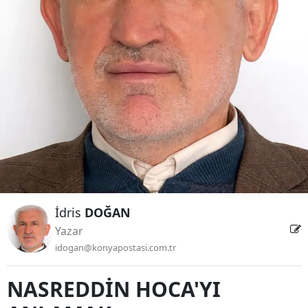
Bilecik
Bingöl
Bitlis
Bolu
Burdur
Bursa
Çanakkale
İdris
DOĞAN
Çankırı
Yazar
Çorum
idogan@konyapostasi.com.tr
Denizli
NASREDDİN HOCA'YI
Diyarbakır