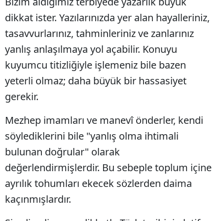
Bizim aldığımız terbiyede yazarlık büyük
Mersin
dikkat ister. Yazılarınızda yer alan hayalleriniz,
tasavvurlarınız, tahminleriniz ve zanlarınız
İstanbul
yanlış anlaşılmaya yol açabilir. Konuyu
İzmir
kuyumcu titizliğiyle işlemeniz bile bazen
Kars
yeterli olmaz; daha büyük bir hassasiyet
gerekir.
Kastamonu
Kayseri
Mezhep imamları ve manevî önderler, kendi
söylediklerini bile "yanlış olma ihtimali
Kırklareli
bulunan doğrular" olarak
Kırşehir
değerlendirmişlerdir. Bu sebeple toplum içine
Kocaeli
ayrılık tohumları ekecek sözlerden daima
Konya
kaçınmışlardır.
Kütahya