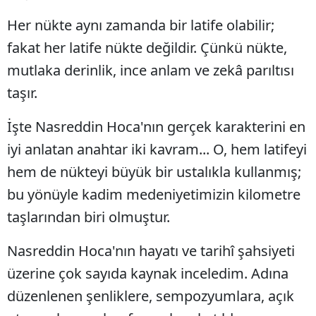
Her nükte aynı zamanda bir latife olabilir;
Samsun
fakat her latife nükte değildir. Çünkü nükte,
Siirt
mutlaka derinlik, ince anlam ve zekâ parıltısı
Sinop
taşır.
Sivas
İşte Nasreddin Hoca'nın gerçek karakterini en
Tekirdağ
iyi anlatan anahtar iki kavram... O, hem latifeyi
Tokat
hem de nükteyi büyük bir ustalıkla kullanmış;
bu yönüyle kadim medeniyetimizin kilometre
Trabzon
taşlarından biri olmuştur.
Tunceli
Nasreddin Hoca'nın hayatı ve tarihî şahsiyeti
Şanlıurfa
üzerine çok sayıda kaynak inceledim. Adına
Uşak
düzenlenen şenliklere, sempozyumlara, açık
Van