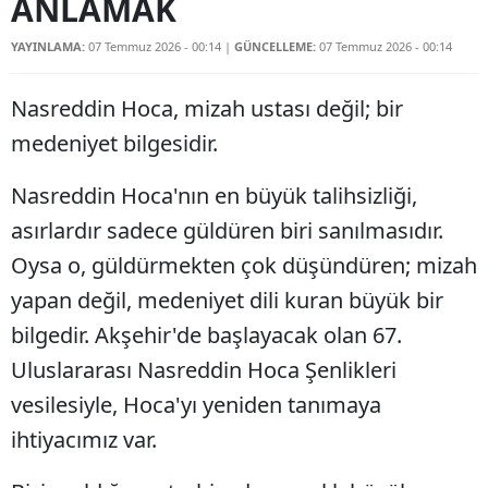
ANLAMAK
Edirne
YAYINLAMA:
07 Temmuz 2026 - 00:14
|
GÜNCELLEME:
07 Temmuz 2026 - 00:14
Elazığ
Nasreddin Hoca, mizah ustası değil; bir
Erzincan
medeniyet bilgesidir.
Erzurum
Nasreddin Hoca'nın en büyük talihsizliği,
Eskişehir
asırlardır sadece güldüren biri sanılmasıdır.
Gaziantep
Oysa o, güldürmekten çok düşündüren; mizah
Giresun
yapan değil, medeniyet dili kuran büyük bir
bilgedir. Akşehir'de başlayacak olan 67.
Gümüşhane
Uluslararası Nasreddin Hoca Şenlikleri
Hakkari
vesilesiyle, Hoca'yı yeniden tanımaya
Hatay
ihtiyacımız var.
Isparta