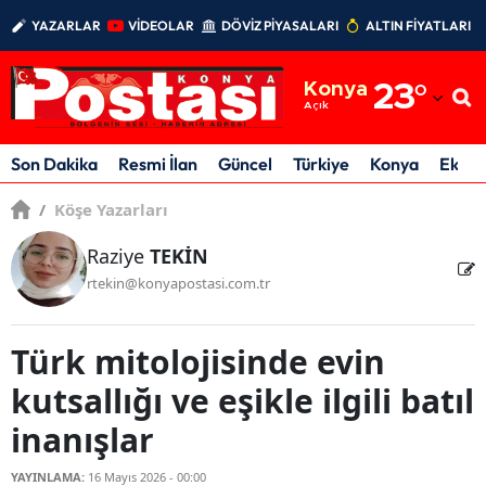
YAZARLAR
VİDEOLAR
DÖVİZ PİYASALARI
ALTIN FİYATLARI
Adana
Konya
23
°
Adıyaman
Açık
Afyonkarahisar
Son Dakika
Resmi İlan
Güncel
Türkiye
Konya
Ekon
Ağrı
/
Köşe Yazarları
Amasya
Raziye
TEKİN
rtekin@konyapostasi.com.tr
Ankara
Antalya
Türk mitolojisinde evin
Artvin
kutsallığı ve eşikle ilgili batıl
Aydın
inanışlar
Balıkesir
YAYINLAMA:
16 Mayıs 2026 - 00:00