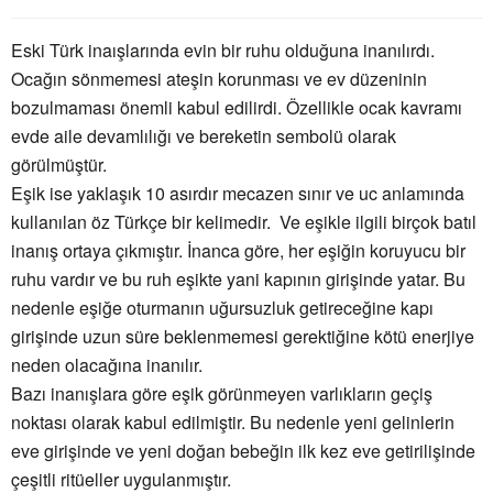
Bilecik
Eski Türk inaışlarında evin bir ruhu olduğuna inanılırdı. 
Bingöl
Ocağın sönmemesi ateşin korunması ve ev düzeninin 
bozulmaması önemli kabul edilirdi. Özellikle ocak kavramı 
Bitlis
evde aile devamlılığı ve bereketin sembolü olarak 
Bolu
görülmüştür. 
Eşik ise yaklaşık 10 asırdır mecazen sınır ve uc anlamında 
Burdur
kullanılan öz Türkçe bir kelimedir.  Ve eşikle ilgili birçok batıl 
inanış ortaya çıkmıştır. İnanca göre, her eşiğin koruyucu bir 
Bursa
ruhu vardır ve bu ruh eşikte yani kapının girişinde yatar. Bu 
Çanakkale
nedenle eşiğe oturmanın uğursuzluk getireceğine kapı 
girişinde uzun süre beklenmemesi gerektiğine kötü enerjiye 
Çankırı
neden olacağına inanılır. 
Çorum
Bazı inanışlara göre eşik görünmeyen varlıkların geçiş 
noktası olarak kabul edilmiştir. Bu nedenle yeni gelinlerin 
Denizli
eve girişinde ve yeni doğan bebeğin ilk kez eve getirilişinde 
Diyarbakır
çeşitli ritüeller uygulanmıştır. 