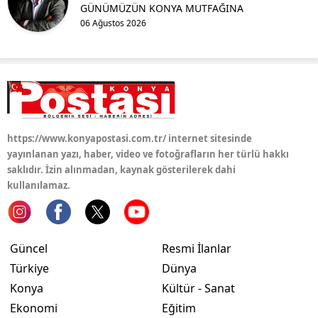
GÜNÜMÜZÜN KONYA MUTFAĞINA
Mersin
06 Ağustos 2026
İstanbul
İzmir
Kars
Kastamonu
https://www.konyapostasi.com.tr/ internet sitesinde
yayınlanan yazı, haber, video ve fotoğrafların her türlü hakkı
Kayseri
saklıdır. İzin alınmadan, kaynak gösterilerek dahi
kullanılamaz.
Kırklareli
Kırşehir
Güncel
Resmi İlanlar
Kocaeli
Türkiye
Dünya
Konya
Konya
Kültür - Sanat
Ekonomi
Eğitim
Kütahya