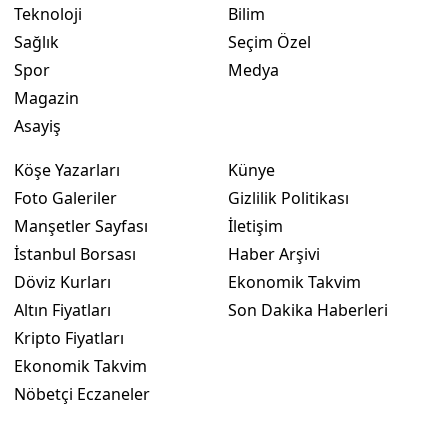
Teknoloji
Bilim
Malatya
Sağlık
Seçim Özel
Spor
Medya
Manisa
Magazin
Kahramanmaraş
Asayiş
Mardin
Köşe Yazarları
Künye
Muğla
Foto Galeriler
Gizlilik Politikası
Manşetler Sayfası
İletişim
Muş
İstanbul Borsası
Haber Arşivi
Nevşehir
Döviz Kurları
Ekonomik Takvim
Altın Fiyatları
Son Dakika Haberleri
Niğde
Kripto Fiyatları
Ordu
Ekonomik Takvim
Nöbetçi Eczaneler
Rize
Sakarya