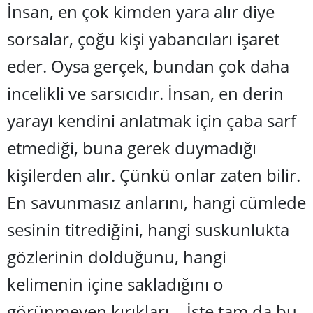
İnsan, en çok kimden yara alır diye
Bilecik
sorsalar, çoğu kişi yabancıları işaret
Bingöl
eder. Oysa gerçek, bundan çok daha
Bitlis
incelikli ve sarsıcıdır. İnsan, en derin
Bolu
yarayı kendini anlatmak için çaba sarf
Burdur
etmediği, buna gerek duymadığı
Bursa
kişilerden alır. Çünkü onlar zaten bilir.
Çanakkale
En savunmasız anlarını, hangi cümlede
Çankırı
sesinin titrediğini, hangi suskunlukta
Çorum
gözlerinin dolduğunu, hangi
Denizli
kelimenin içine sakladığını o
Diyarbakır
görünmeyen kırıkları… İşte tam da bu