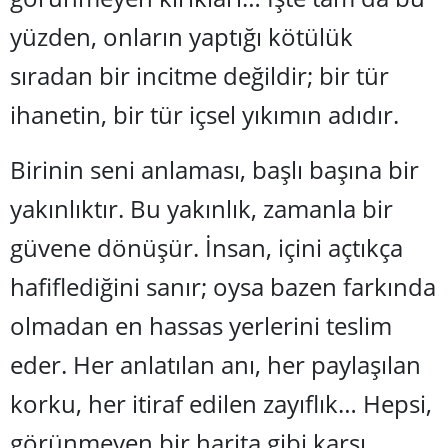
Edirne
yüzden, onların yaptığı kötülük
Elazığ
sıradan bir incitme değildir; bir tür
Erzincan
ihanetin, bir tür iç
sel y
ıkımın adıdır.
Erzurum
Birinin seni anlaması, başlı başına bir
Eskişehir
yakınlıktır. Bu yakınlık, zamanla bir
Gaziantep
gü
vene d
önüşür. İnsan, içini açtıkça
Giresun
hafiflediğini sanır; oysa bazen farkında
Gümüşhane
olmadan en hassas yerlerini teslim
Hakkari
eder. Her anlatılan anı, her paylaşılan
Hatay
korku, her itiraf edilen zayıflık… Hepsi,
Isparta
görünmeyen bir harita gibi karşı