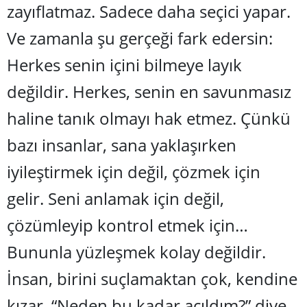
zayıflatmaz. Sadece daha seçici yapar.
Ve zamanla şu gerçeği fark edersin:
Herkes senin içini bilmeye layık
değildir. Herkes, senin en savunmasız
haline tanık olmayı hak etmez. Çünkü
bazı insanlar, sana yaklaşırken
iyileştirmek iç
in de
ğil, çözmek için
gelir. Seni anlamak iç
in de
ğil,
çözümleyip kontrol etmek için…
Bununla yüzleşmek kolay değildir.
İnsan, birini suçlamaktan çok, kendine
kızar.
“
Neden bu kadar açıldı
m?
” diye