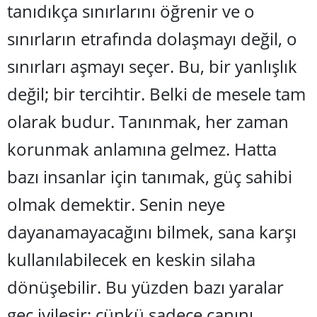
tanıdıkça sınırlarını öğrenir ve o
Yozgat
sınırları
n etraf
ında dolaşmayı değ
il, o
Zonguldak
s
ınırları aşmayı seçer. Bu, bir yanlışlık
Aksaray
değil; bir tercihtir. Belki de mesele tam
Bayburt
olarak budur. Tanınmak, her zaman
Karaman
korunmak anlamına gelmez. Hatta
Kırıkkale
bazı insanlar için tanımak, güç sahibi
olmak demektir. Senin neye
Batman
dayanamayacağını bilmek, sana karşı
Şırnak
kullanılabilecek en keskin silaha
Bartın
dönüşebilir. Bu yüzden bazı yaralar
Ardahan
geç iyileşir; çünkü sadece canını
Iğdır