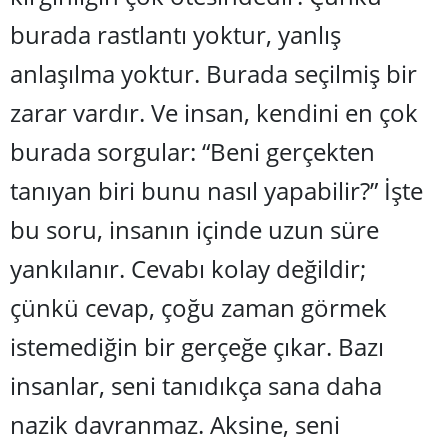
burada rastlantı yoktur, yanlış
Samsun
anlaşılma yoktur. Burada seçilmiş bir
Siirt
zarar vardır. Ve insan, kendini en çok
Sinop
burada sorgular:
“
Beni gerçekten
Sivas
tanıyan biri bunu nasıl yapabilir?” İşte
Tekirdağ
bu soru, insanın içinde uzun süre
Tokat
yankılanır. Cevabı kolay değildir;
Trabzon
çünkü cevap, çoğu zaman görmek
Tunceli
istemediğin bir gerçeğe çıkar. Bazı
Şanlıurfa
insanlar, seni tanıdıkça sana daha
Uşak
nazik davranmaz. Aksine, seni
Van