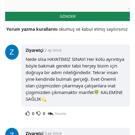
GÖNDER
Yorum yazma kurallarını
okumuş ve kabul etmiş sayılırsınız
Ziyaretçi
2 ay önce
Nede olsa HAYATIMIZ SINAV! Her kötü ayrıntıya
böyle bakmak gerekir tabii herşey bizim için
doğruya bir adım niteliğindedir. Tekrar insan
yine kendinde bulmalı gerçeği. Evet Önemli
olan çizgimizden çıkarmaya çalışanlara inat
çizgimizden çıkmamaktır marifet🍀 KALEMİNE
SAĞLIK💫
0
0
Yanıtla
Ziyaretçi
3 ay önce