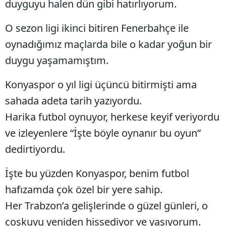
duyguyu halen dün gibi hatırlıyorum.
Edirne
O sezon ligi ikinci bitiren Fenerbahçe ile
Elazığ
oynadığımız maçlarda bile o kadar yoğun bir
Erzincan
duygu yaşamamıştım.
Erzurum
Konyaspor o yıl ligi üçüncü bitirmişti ama
Eskişehir
sahada adeta tarih yazıyordu.
Harika futbol oynuyor, herkese keyif veriyordu
Gaziantep
ve izleyenlere “İşte böyle oynanır bu oyun”
Giresun
dedirtiyordu.
Gümüşhane
İşte bu yüzden Konyaspor, benim futbol
Hakkari
hafızamda çok özel bir yere sahip.
Hatay
Her Trabzon’a gelişlerinde o güzel günleri, o
Isparta
coşkuyu yeniden hissediyor ve yaşıyorum.