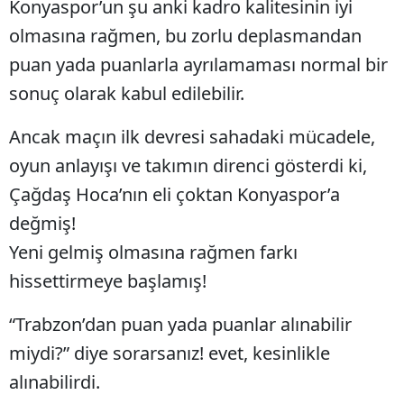
Konyaspor’un şu anki kadro kalitesinin iyi
Samsun
olmasına rağmen, bu zorlu deplasmandan
puan yada puanlarla ayrılamaması normal bir
Siirt
sonuç olarak kabul edilebilir.
Sinop
Ancak maçın ilk devresi sahadaki mücadele,
Sivas
oyun anlayışı ve takımın direnci gösterdi ki,
Tekirdağ
Çağdaş Hoca’nın eli çoktan Konyaspor’a
Tokat
değmiş!
Yeni gelmiş olmasına rağmen farkı
Trabzon
hissettirmeye başlamış!
Tunceli
“Trabzon’dan puan yada puanlar alınabilir
Şanlıurfa
miydi?” diye sorarsanız! evet, kesinlikle
Uşak
alınabilirdi.
Van