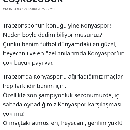
Bilecik
YAYINLAMA:
29 Kasım 2025 - 22:11
Bingöl
Trabzonspor’un konuğu yine Konyaspor!
Bitlis
Neden böyle dedim biliyor musunuz?
Bolu
Çünkü benim futbol dünyamdaki en güzel,
heyecanlı ve en özel anılarımda Konyaspor’un
Burdur
çok büyük payı var.
Bursa
Trabzon’da Konyaspor’u ağırladığımız maçlar
Çanakkale
hep farklıdır benim için.
Çankırı
Özellikle son şampiyonluk sezonumuzda, iç
Çorum
sahada oynadığımız Konyaspor karşılaşması
yok mu!
Denizli
O maçtaki atmosferi, heyecanı, gerilim yüklü
Diyarbakır