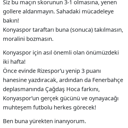
Siz bu maçın skorunun 3-1 olmasına, yenen
gollere aldanmayın. Sahadaki mücadeleye
Yozgat
bakın!
Zonguldak
Konyaspor taraftarı buna (sonuca) takılmasın,
Aksaray
moralini bozmasın.
Bayburt
Konyaspor için asıl önemli olan önümüzdeki
Karaman
iki hafta!
Kırıkkale
Önce evinde Rizespor’u yenip 3 puanı
hanesine yazdıracak, ardından da Fenerbahçe
Batman
deplasmanında Çağdaş Hoca farkını,
Şırnak
Konyaspor’un gerçek gücünü ve oynayacağı
Bartın
muhteşem futbolu herkes görecek!
Ardahan
Ben buna yürekten inanıyorum.
Iğdır