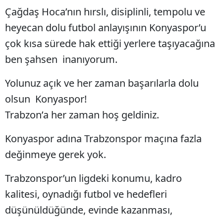
Çağdaş Hoca’nın hırslı, disiplinli, tempolu ve
Malatya
heyecan dolu futbol anlayışının Konyaspor’u
Manisa
çok kısa sürede hak ettiği yerlere taşıyacağına
Kahramanmaraş
ben şahsen inanıyorum.
Mardin
Yolunuz açık ve her zaman başarılarla dolu
Muğla
olsun Konyaspor!
Trabzon’a her zaman hoş geldiniz.
Muş
Konyaspor adına Trabzonspor maçına fazla
Nevşehir
değinmeye gerek yok.
Niğde
Trabzonspor’un ligdeki konumu, kadro
Ordu
kalitesi, oynadığı futbol ve hedefleri
Rize
düşünüldüğünde, evinde kazanması,
Sakarya