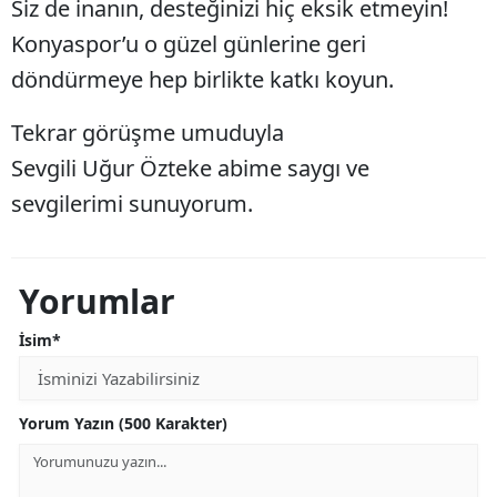
Siz de inanın, desteğinizi hiç eksik etmeyin!
Konyaspor’u o güzel günlerine geri
Yalova
döndürmeye hep birlikte katkı koyun.
Karabük
Tekrar görüşme umuduyla
Kilis
Sevgili Uğur Özteke abime saygı ve
Osmaniye
sevgilerimi sunuyorum.
Düzce
Yorumlar
İsim*
Yorum Yazın (500 Karakter)