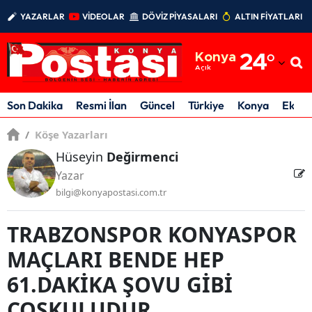
YAZARLAR
VİDEOLAR
DÖVİZ PİYASALARI
ALTIN FİYATLARI
Adana
Konya
24
°
Adıyaman
Açık
Afyonkarahisar
Son Dakika
Resmi İlan
Güncel
Türkiye
Konya
Ekon
Ağrı
/
Köşe Yazarları
Hüseyin
Değirmenci
Amasya
Yazar
Ankara
bilgi@konyapostasi.com.tr
Antalya
TRABZONSPOR KONYASPOR
Artvin
MAÇLARI BENDE HEP
Aydın
61.DAKİKA ŞOVU GİBİ
Balıkesir
COŞKULUDUR