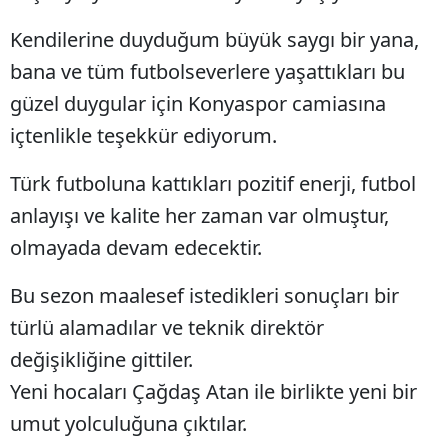
Mersin
Kendilerine duyduğum büyük saygı bir yana,
bana ve tüm futbolseverlere yaşattıkları bu
İstanbul
güzel duygular için Konyaspor camiasına
İzmir
içtenlikle teşekkür ediyorum.
Kars
Türk futboluna kattıkları pozitif enerji, futbol
Kastamonu
anlayışı ve kalite her zaman var olmuştur,
Kayseri
olmayada devam edecektir.
Kırklareli
Bu sezon maalesef istedikleri sonuçları bir
Kırşehir
türlü alamadılar ve teknik direktör
değişikliğine gittiler.
Kocaeli
Yeni hocaları Çağdaş Atan ile birlikte yeni bir
Konya
umut yolculuğuna çıktılar.
Kütahya