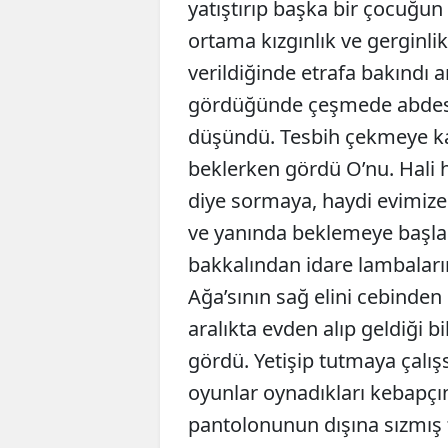
yatıştırıp başka bir çocuğu
ortama kızgınlık ve gerginl
verildiğinde etrafa bakındı
gördüğünde çeşmede abdest a
düşündü. Tesbih çekmeye k
beklerken gördü O’nu. Hali 
diye sormaya, haydi evimiz
ve yanında beklemeye başla
bakkalından idare lambaların
Ağa’sının sağ elini cebinden 
aralıkta evden alıp geldiği 
gördü. Yetişip tutmaya çalışs
oyunlar oynadıkları kebapç
pantolonunun dışına sızmış