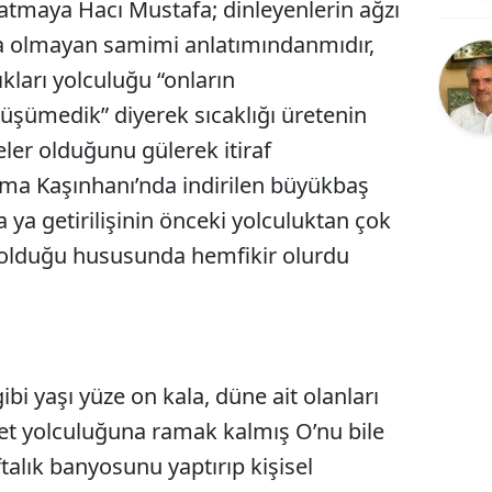
latmaya Hacı Mustafa; dinleyenlerin ağzı
Bilecik
riya olmayan samimi anlatımındanmıdır,
Bingöl
kları yolculuğu “onların
 üşümedik” diyerek sıcaklığı üretenin
Bitlis
eler olduğunu gülerek itiraf
Bolu
ma Kaşınhanı’nda indirilen büyükbaş
Burdur
ya getirilişinin önceki yolculuktan çok
Bursa
li olduğu hususunda hemfikir olurdu
Çanakkale
Çankırı
Çorum
ibi yaşı yüze on kala, düne ait olanları
ret yolculuğuna ramak kalmış O’nu bile
Denizli
alık banyosunu yaptırıp kişisel
Diyarbakır