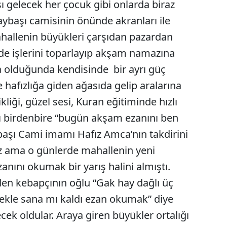
ı gelecek her çocuk gibi onlarda biraz
Mersin
aybaşı camisinin önünde akranları ile
hallenin büyükleri çarşıdan pazardan
İstanbul
e işlerini toparlayıp akşam namazına
İzmir
da olduğunda kendisinde bir ayrı güç
Kars
 hafızlığa giden ağasıda gelip aralarına
Kastamonu
ikliği, güzel sesi, Kuran eğitiminde hızlı
ası birdenbire “bugün akşam ezanını ben
Kayseri
aşı Cami imamı Hafız Amca’nın takdirini
Kırklareli
z ama o günlerde mahallenin yeni
Kırşehir
nını okumak bir yarış halini almıştı.
Kocaeli
en kebapçının oğlu “Gak hay dağlı üç
ekle sana mı kaldı ezan okumak” diye
Konya
recek oldular. Araya giren büyükler ortalığı
Kütahya