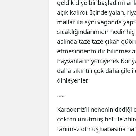
geldik diye bir başladımı an
açık kalırdı. İçinde yalan, 
mallar ile aynı vagonda yaptı
sıcaklığındanmıdır nedir hiç
aslında taze taze çıkan gübr
etmesindenmidir bilinmez a
hayvanların yürüyerek Konya 
daha sıkıntılı çok daha çile
dinleyenler.
.....
Karadeniz’li nenenin dediği g
çoktan unutmuş hali ile ahi
tanımaz olmuş babasına haft