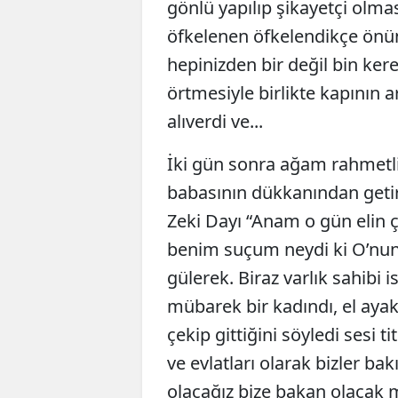
gönlü yapılıp şikayetçi olma
öfkelenen öfkelendikçe önün
hepinizden bir değil bin kere
örtmesiyle birlikte kapının 
alıverdi ve...
İki gün sonra ağam rahmetli 
babasının dükkanından getird
Zeki Dayı “Anam o gün elin
benim suçum neydi ki O’nun
gülerek. Biraz varlık sahibi 
mübarek bir kadındı, el aya
çekip gittiğini söyledi sesi
ve evlatları olarak bizler ba
olacağız bize bakan olacak mı