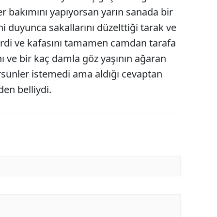
 bakımını yapıyorsan yarın sanada bir
Yalova
i duyunca sakallarını düzelttiği tarak ve
Karabük
erdi ve kafasını tamamen camdan tarafa
ğını ve bir kaç damla göz yaşının ağaran
Kilis
sünler istemedi ama aldığı cevaptan
Osmaniye
en belliydi.
Düzce