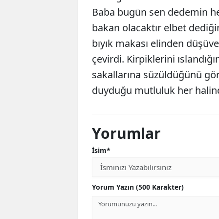
Baba bugün sen dedemin her
bakan olacaktır elbet dediğin
bıyık makası elinden düşüv
çevirdi. Kirpiklerini ıslandı
sakallarına süzüldüğünü gör
duyduğu mutluluk her halind
Yorumlar
İsim*
Yorum Yazın (500 Karakter)