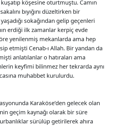
ip kuşatıp köşesine oturtmuştu. Camın
Edirne
akalını bıyığını düzeltirken bir
Elazığ
yaşadığı sokağından gelip geçenleri
ın erdiği ilk zamanlar kerpiç evde
Erzincan
 göre yenilenmiş mekanlarda ama hep
Erzurum
ip etmişti Cenab-ı Allah. Bir yandan da
Eskişehir
işti anlatılanlar o hatıraları ama
enlerin keyfimi bilinmez her tekrarda aynı
Gaziantep
lurcasına muhabbet kurulurdu.
Giresun
Gümüşhane
Hakkari
stasyonunda Karaköse’den gelecek olan
enin geçim kaynağı olarak bir süre
Hatay
urbanlıklar sürülüp getirilerek ahıra
Isparta