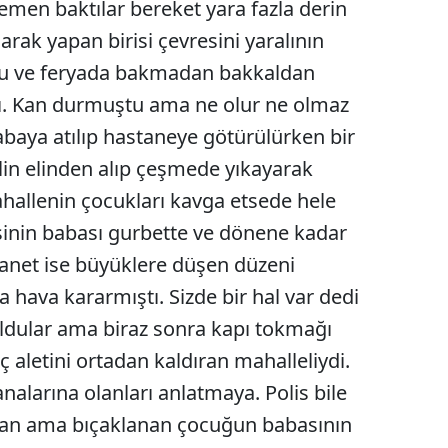
men baktılar bereket yara fazla derin
Samsun
larak yapan birisi çevresini yaralının
rdu ve feryada bakmadan bakkaldan
Siirt
rdı. Kan durmuştu ama ne olur ne olmaz
Sinop
rabaya atılıp hastaneye götürülürken bir
Sivas
ilin elinden alıp çeşmede yıkayarak
hallenin çocukları kavga etsede hele
Tekirdağ
sinin babası gurbette ve dönene kadar
Tokat
net ise büyüklere düşen düzeni
Trabzon
a hava kararmıştı. Sizde bir hal var dedi
Tunceli
oldular ama biraz sonra kapı tokmağı
 aletini ortadan kaldıran mahalleliydi.
Şanlıurfa
nalarına olanları anlatmaya. Polis bile
Uşak
dan ama bıçaklanan çocuğun babasının
Van