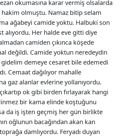
n ezan okumasına karar vermiş olsalarda
Malatya
ik hakim olmuştu. Namaz bitip selam
 ama ağabeyi camide yoktu. Halbuki son
Manisa
lıyordu. Her halde eve gitti diye
Kahramanmaraş
almadan camiden çıkınca köşede
Mardin
hal değildi. Camide yoktun neredeydin
Muğla
e gidelim demeye cesaret bile edemedi
dı. Cemaat dağılıyor mahalle
Muş
a gaz alanlar evlerine yollanıyordu.
Nevşehir
çıkartıp ok gibi birden fırlayarak hangi
Niğde
bilinmez bir kama elinde koştuğunu
a da iş işten geçmiş her gün birlikte
Ordu
ının oğlunun bacağından akan kan
Rize
 toprağa damlıyordu. Feryadı duyan
Sakarya