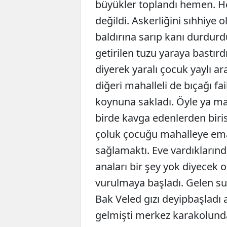
büyükler toplandı hemen. He
değildi. Askerliğini sıhhiye o
baldırına sarıp kanı durdu
getirilen tuzu yaraya bastı
diyerek yaralı çocuk yaylı a
diğeri mahalleli de bıçağı fa
koynuna sakladı. Öyle ya ma
birde kavga edenlerden biri
çoluk çocuğu mahalleye ema
sağlamaktı. Eve vardıklarınd
anaları bir şey yok diyecek 
vurulmaya başladı. Gelen suç
Bak Veled gızı deyipbaşladı a
gelmişti merkez karakolun