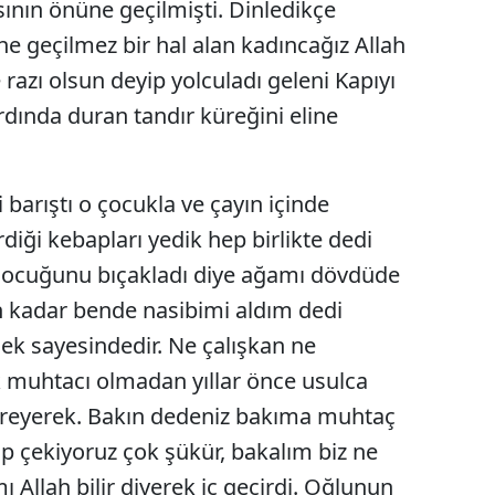
sının önüne geçilmişti. Dinledikçe
e geçilmez bir hal alan kadıncağız Allah
Yozgat
 razı olsun deyip yolculadı geleni Kapıyı
Zonguldak
ardında duran tandır küreğini eline
Aksaray
Bayburt
barıştı o çocukla ve çayın içinde
Karaman
iği kebapları yedik hep birlikte dedi
Kırıkkale
 çocuğunu bıçakladı diye ağamı dövdüde
 kadar bende nasibimi aldım dedi
Batman
isek sayesindedir. Ne çalışkan ne
Şırnak
k muhtacı olmadan yıllar önce usulca
Bartın
 titreyerek. Bakın dedeniz bakıma muhtaç
kıp çekiyoruz çok şükür, bakalım biz ne
Ardahan
 Allah bilir diyerek iç geçirdi. Oğlunun
Iğdır