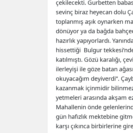
çekilecekti. Gurbetten babas
sevinç biraz heyecan dolu Ç
toplanmış aşık oynarken ma
dönüyor ya da bağda bahçed
hazırlık yapıyorlardı. Yanın
hissettiği Bulgur tekkesi’nde
katılmıştı. Gözü karalığı, çev
ilerleyişi ile göze batan ağ
okuyacağım deyiverdi”. Çayb
kazanmak içinmidir bilinme
yetmeleri arasında akşam eza
Mahallenin önde gelenlerind
gün hafızlık mektebine gitm
karşı çıkınca birbirlerine gi