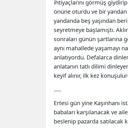
ihtiyaçlarını görmüş giydir
önüne oturdu ve bir yandan s
yandanda beş yaşından beri 
seyretmeye başlamıştı. Aklın
sonraları günün şartlarına
aynı mahallede yaşamayı nas
anlatıyordu. Defalarca dinlem
anlatanın tatlı dilimi dinley
keyif alınır, ilk kez konuşu
.....
Ertesi gün yine Kaşınhanı i
babaları karşılanacak ve ail
beslenip pazarda satılacak k