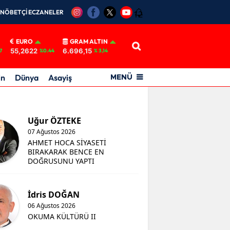
NÖBETÇİ ECZANELER
12
EURO
GRAM ALTIN
55,2622
6.696,15
7
%0.44
% 3,14
in
Dünya
Asayiş
MENÜ
Uğur ÖZTEKE
07 Ağustos 2026
AHMET HOCA SİYASETİ
BIRAKARAK BENCE EN
DOĞRUSUNU YAPTI
İdris DOĞAN
06 Ağustos 2026
OKUMA KÜLTÜRÜ II