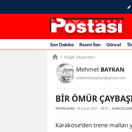
Son Dakika
Resmi İlan
Güncel
Tü
/
Köşe Yazarları
Mehmet
BAYKAN
mehmetbaykan@gmail.com
BİR ÖMÜR ÇAYBAŞ
YAYINLAMA:
18 Şubat 2021 - 08:45
|
GÜNCELLEM
Karaköse’den trene malları 