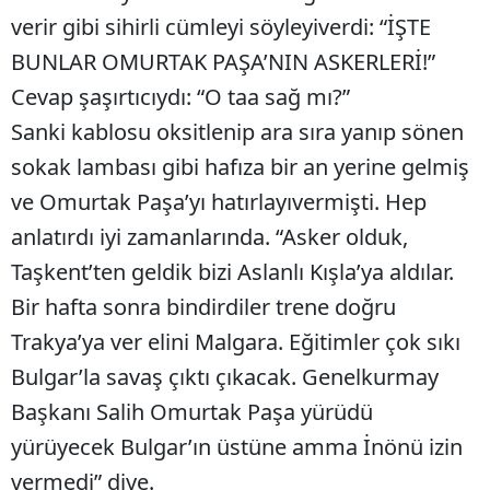
verir gibi sihirli cümleyi söyleyiverdi: “İŞTE
BUNLAR OMURTAK PAŞA’NIN ASKERLERİ!”
Cevap şaşırtıcıydı: “O taa sağ mı?”
Sanki kablosu oksitlenip ara sıra yanıp sönen
sokak lambası gibi hafıza bir an yerine gelmiş
ve Omurtak Paşa’yı hatırlayıvermişti. Hep
anlatırdı iyi zamanlarında. “Asker olduk,
Taşkent’ten geldik bizi Aslanlı Kışla’ya aldılar.
Bir hafta sonra bindirdiler trene doğru
Trakya’ya ver elini Malgara. Eğitimler çok sıkı
Bulgar’la savaş çıktı çıkacak. Genelkurmay
Başkanı Salih Omurtak Paşa yürüdü
yürüyecek Bulgar’ın üstüne amma İnönü izin
vermedi” diye.