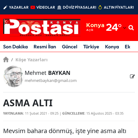
YAZARLAR
VİDEOLAR
DÖVİZ PİYASALARI
ALTIN FİYATLARI
Adana
Konya
24
°
Adıyaman
Açık
Afyonkarahisar
Son Dakika
Resmi İlan
Güncel
Türkiye
Konya
Ekon
Ağrı
/
Köşe Yazarları
Amasya
Mehmet
BAYKAN
mehmetbaykan@gmail.com
Ankara
Antalya
ASMA ALTI
Artvin
YAYINLAMA:
11 Şubat 2021 - 09:25
|
GÜNCELLEME:
15 Ağustos 2025 - 03:35
Aydın
Mevsim bahara dönmüş, işte yine asma altı
Balıkesir