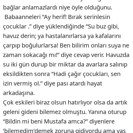
bağlar anlamazlardı niye öyle olduğunu.
Edirne
Babaanneleri “Ay herif! Bırak serinlesin
Elazığ
çocuklar .” diye yüklendiğinde “Su buz gibi,
Erzincan
havuz derin; ya hastalanırlarsa ya kafalarını
Erzurum
çarpıp boğulurlarsa! Ben bilirim onları suya ne
zaman sokacağı mı!” diye cevap verir. Havuzda
Eskişehir
su iki gün durup bir miktar da avarlara salınıp
Gaziantep
eksildikten sonra “Hadi çağır çocukları, sen
Giresun
izin vermiş ol.” diye pası atardı hayat
arkadaşına.
Gümüşhane
Çok eskileri biraz olsun hatırlıyor olsa da artık
Hakkari
geleni gideni bilemez olmuştu. Yanına oturup
Hatay
“Bildin mi beni Mustafa amca?” diyenlere
Isparta
‘bilemedim’demek zoruna gidiyordu ama yaş