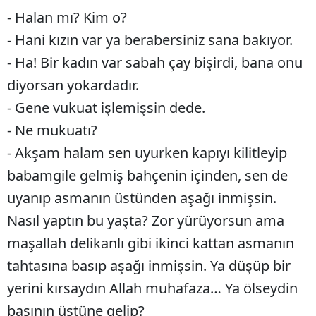
- Halan mı? Kim o?
Samsun
- Hani kızın var ya berabersiniz sana bakıyor.
Siirt
- Ha! Bir kadın var sabah çay bişirdi, bana onu
Sinop
diyorsan yokardadır.
- Gene vukuat işlemişsin dede.
Sivas
- Ne mukuatı?
Tekirdağ
- Akşam halam sen uyurken kapıyı kilitleyip
Tokat
babamgile gelmiş bahçenin içinden, sen de
uyanıp asmanın üstünden aşağı inmişsin.
Trabzon
Nasıl yaptın bu yaşta? Zor yürüyorsun ama
Tunceli
maşallah delikanlı gibi ikinci kattan asmanın
Şanlıurfa
tahtasına basıp aşağı inmişsin. Ya düşüp bir
Uşak
yerini kırsaydın Allah muhafaza… Ya ölseydin
başının üstüne gelip?
Van