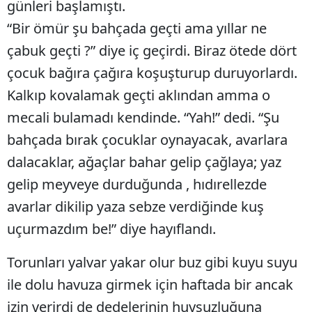
günleri başlamıştı.
Bilecik
“Bir ömür şu bahçada geçti ama yıllar ne
Bingöl
çabuk geçti ?” diye iç geçirdi. Biraz ötede dört
çocuk bağıra çağıra koşuşturup duruyorlardı.
Bitlis
Kalkıp kovalamak geçti aklından amma o
Bolu
mecali bulamadı kendinde. “Yah!” dedi. “Şu
Burdur
bahçada bırak çocuklar oynayacak, avarlara
Bursa
dalacaklar, ağaçlar bahar gelip çağlaya; yaz
gelip meyveye durduğunda , hıdırellezde
Çanakkale
avarlar dikilip yaza sebze verdiğinde kuş
Çankırı
uçurmazdım be!” diye hayıflandı.
Çorum
Torunları yalvar yakar olur buz gibi kuyu suyu
Denizli
ile dolu havuza girmek için haftada bir ancak
Diyarbakır
izin verirdi de dedelerinin huysuzluğuna