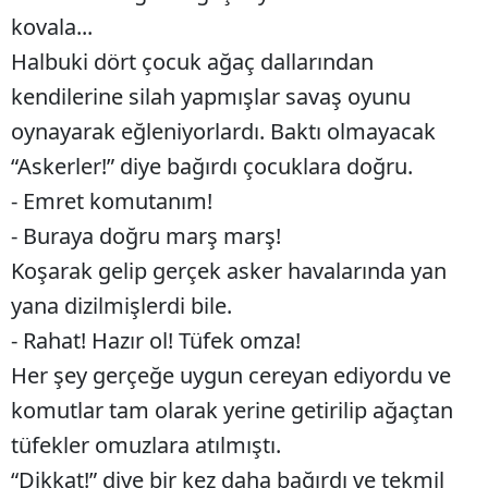
kovala...
Yalova
Halbuki dört çocuk ağaç dallarından
Karabük
kendilerine silah yapmışlar savaş oyunu
oynayarak eğleniyorlardı. Baktı olmayacak
Kilis
“Askerler!” diye bağırdı çocuklara doğru.
Osmaniye
- Emret komutanım!
Düzce
- Buraya doğru marş marş!
Koşarak gelip gerçek asker havalarında yan
yana dizilmişlerdi bile.
- Rahat! Hazır ol! Tüfek omza!
Her şey gerçeğe uygun cereyan ediyordu ve
komutlar tam olarak yerine getirilip ağaçtan
tüfekler omuzlara atılmıştı.
“Dikkat!” diye bir kez daha bağırdı ve tekmil