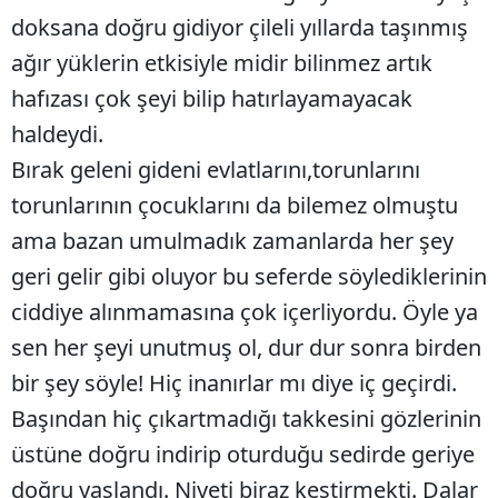
doksana doğru gidiyor çileli yıllarda taşınmış
Mersin
ağır yüklerin etkisiyle midir bilinmez artık
İstanbul
hafızası çok şeyi bilip hatırlayamayacak
İzmir
haldeydi.
Bırak geleni gideni evlatlarını,torunlarını
Kars
torunlarının çocuklarını da bilemez olmuştu
Kastamonu
ama bazan umulmadık zamanlarda her şey
Kayseri
geri gelir gibi oluyor bu seferde söylediklerinin
Kırklareli
ciddiye alınmamasına çok içerliyordu. Öyle ya
sen her şeyi unutmuş ol, dur dur sonra birden
Kırşehir
bir şey söyle! Hiç inanırlar mı diye iç geçirdi.
Kocaeli
Başından hiç çıkartmadığı takkesini gözlerinin
Konya
üstüne doğru indirip oturduğu sedirde geriye
doğru yaslandı. Niyeti biraz kestirmekti. Dalar
Kütahya