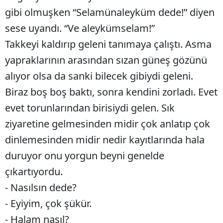
gibi olmuşken “Selamünaleyküm dede!” diyen
Malatya
sese uyandı. “Ve aleykümselam!”
Manisa
Takkeyi kaldırıp geleni tanımaya çalıştı. Asma
Kahramanmaraş
yapraklarının arasından sızan güneş gözünü
alıyor olsa da sanki bilecek gibiydi geleni.
Mardin
Biraz boş boş baktı, sonra kendini zorladı. Evet
Muğla
evet torunlarından birisiydi gelen. Sık
Muş
ziyaretine gelmesinden midir çok anlatıp çok
dinlemesinden midir nedir kayıtlarında hala
Nevşehir
duruyor onu yorgun beyni genelde
Niğde
çıkartıyordu.
Ordu
- Nasılsın dede?
Rize
- Eyiyim, çok şükür.
- Halam nasıl?
Sakarya