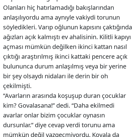
Olanları hiç hatırlamadığı bakışlarından
Yozgat
anlaşılıyordu ama aynıyle vakiydi torunun
Zonguldak
söyledikleri. Varıp oğlunun kapısını çaktığında
ağızları açık kalmıştı ev ahalisinin. Kilitli kapıyı
Aksaray
açması mümkün değilken ikinci kattan nasıl
Bayburt
çıktığı araştırılmış ikinci kattaki pencere açık
Karaman
bulununca durum anlaşılmış veya bir yerine
Kırıkkale
bir şey olsaydı nidaları ile derin bir oh
çekilmişti.
Batman
“Avarların arasında koşuşup duran çocuklar
Şırnak
kim? Govalasana!” dedi. “Daha ekilmedi
Bartın
avarlar onlar bizim çocuklar oynasın
dursunlar.” diye cevap verdi torunu ama
Ardahan
mümkün değil vazgeçmiyordu. Kovala da
Iğdır