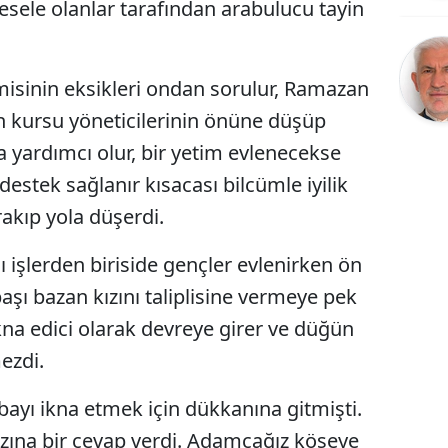
mesele olanlar tarafından arabulucu tayin
Bilecik
Bingöl
misinin eksikleri ondan sorulur, Ramazan
Bitlis
-an kursu yöneticilerinin önüne düşüp
Bolu
 yardımcı olur, bir yetim evlenecekse
estek sağlanır kısacası bilcümle iyilik
Burdur
rakıp yola düşerdi.
Bursa
ı işlerden biriside gençler evlenirken ön
Çanakkale
şı bazan kızını taliplisine vermeye pek
Çankırı
na edici olarak devreye girer ve düğün
Çorum
ezdi.
Denizli
bayı ikna etmek için dükkanına gitmişti.
Diyarbakır
azına bir cevap verdi. Adamcağız köşeye