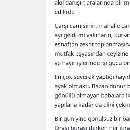
akıl danışır; aralarında bir 
edilirdi.
Çarşı camisinin, mahalle ca
ayı geldi mi vakıfların, Kur
esnaftan zekat toplanmasına
mutfak eşyasından çeyizine d
ve hayır işlerinde işi gücü bı
En çok severek yaptığı hayırl
ayak olmaktı. Bazan dünür ba
gönüllü olmayan babalara ik
yapılana kadar da elini çekm
Bir gün yine gönülsüz bir ba
Orası burası derken her itir