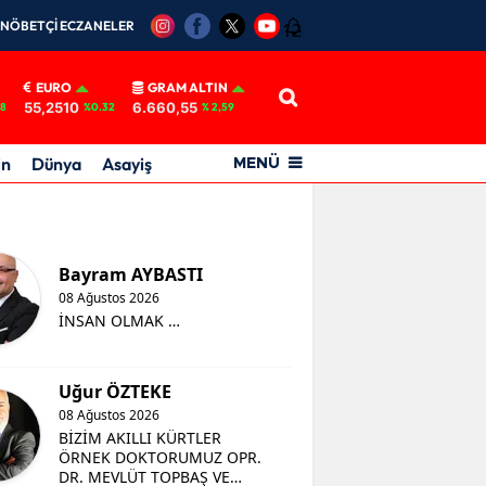
NÖBETÇİ ECZANELER
12
EURO
GRAM ALTIN
55,2510
6.660,55
18
%0.32
% 2,59
in
Dünya
Asayiş
MENÜ
Bayram AYBASTI
08 Ağustos 2026
İNSAN OLMAK …
Uğur ÖZTEKE
08 Ağustos 2026
BİZİM AKILLI KÜRTLER
ÖRNEK DOKTORUMUZ OPR.
DR. MEVLÜT TOPBAŞ VE