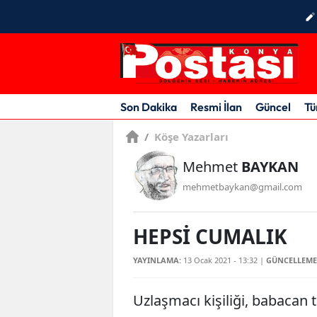
Son Dakika
Resmi İlan
Güncel
Tü
/
Köşe Yazarları
Mehmet
BAYKAN
mehmetbaykan@gmail.com
HEPSİ CUMALIK
YAYINLAMA:
13 Ocak 2021 - 13:32
|
GÜNCELLEME
Uzlaşmacı kişiliği, babacan t