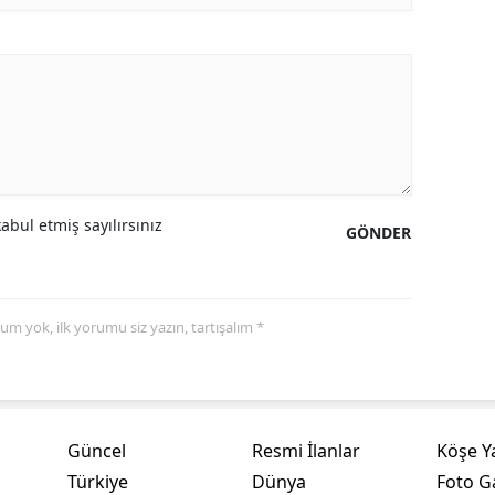
Mersin
İstanbul
İzmir
Kars
Kastamonu
bul etmiş sayılırsınız
GÖNDER
Kayseri
Kırklareli
yorum yok, ilk yorumu siz yazın, tartışalım *
Kırşehir
Kocaeli
Konya
Güncel
Resmi İlanlar
Köşe Y
Türkiye
Dünya
Foto Ga
Kütahya