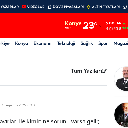
YAZARLAR
VİDEOLAR
DÖVİZ PİYASALARI
ALTIN FİYATLARI
Adana
Konya
23
°
DOLAR
Adıyaman
47,7436
Açık
%0.
Afyonkarahisar
rkiye
Konya
Ekonomi
Teknoloji
Sağlık
Spor
Magaz
Ağrı
Amasya
Tüm Yazıları
Ankara
Antalya
Artvin
:
15 Ağustos 2025 - 03:35
Aydın
avırları ile kimin ne sorunu varsa gelir,
Balıkesir