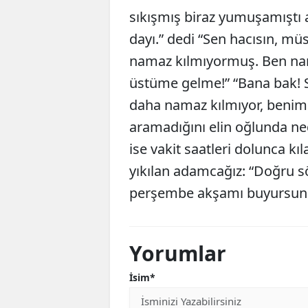
sıkışmış biraz yumuşamıştı 
dayı.” dedi “Sen hacısın, m
namaz kılmıyormuş. Ben n
üstüme gelme!” “Bana bak! S
daha namaz kılmıyor, benim 
aramadığını elin oğlunda ne
ise vakit saatleri dolunca kı
yıkılan adamcağız: “Doğru s
perşembe akşamı buyursunlar
Yorumlar
İsim*