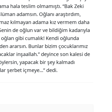
ama hala teslim olmamıştı. “Bak Zeki
Edirne
üslüman adamsın. Oğlanı araştırdım,
Elazığ
amaz kılmayan adama kız vermem daha
Erzincan
enin de oğlun var ve bildiğim kadarıyla
Erzurum
oğlan gibi cumalık! Kendi oğlunda
den ararsın. Bunlar bizim çocuklarımız
Eskişehir
lacaklar inşaallah.” deyince son kalesi de
Gaziantep
öylersin, yapacak bir şey kalmadı
Giresun
 şerbet içmeye...” dedi.
Gümüşhane
Hakkari
Hatay
Isparta