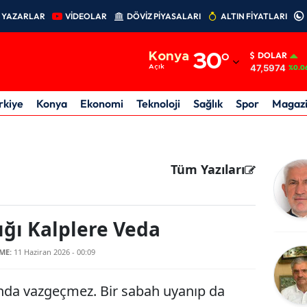
YAZARLAR
VİDEOLAR
DÖVİZ PİYASALARI
ALTIN FİYATLARI
Adana
Konya
30
°
DOLAR
Adıyaman
47,5974
Açık
%0.0
Afyonkarahisar
rkiye
Konya
Ekonomi
Teknoloji
Sağlık
Spor
Magaz
Ağrı
Amasya
Tüm Yazıları
Ankara
Antalya
ğı Kalplere Veda
Artvin
ME:
11 Haziran 2026 - 00:09
Aydın
anda vazgeçmez. Bir sabah uyanıp da
Balıkesir