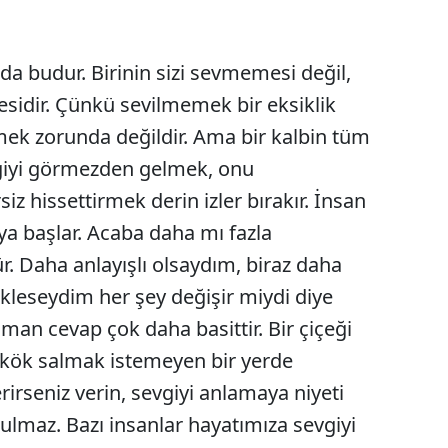
Edirne
Elazığ
 da budur. Birinin sizi sevmemesi değil,
esidir. Çünkü sevilmemek bir eksiklik
Erzincan
mek zorunda değildir. Ama bir kalbin tüm
Erzurum
giyi görmezden gelmek, onu
Eskişehir
z hissettirmek derin izler bırakır. İnsan
a başlar. Acaba daha mı fazla
Gaziantep
. Daha anlayışlı olsaydım, biraz daha
Giresun
kleseydim her şey değişir miydi diye
Gümüşhane
an cevap çok daha basittir. Bir çiçeği
Hakkari
, kök salmak istemeyen bir yerde
rseniz verin, sevgiyi anlamaya niyeti
Hatay
bulmaz. Bazı insanlar hayatımıza sevgiyi
Isparta