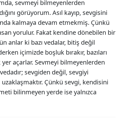
ımda, sevmeyi bilmeyenlerden
Samsun
ığını görüyorum. Asıl kayıp, sevgisini
nında kalmaya devam etmekmiş. Çünkü
Siirt
insan yorulur. Fakat kendine dönebilen bir
Sinop
ün anlar ki bazı vedalar, bitiş değil
Sivas
derken içimizde boşluk bırakır, bazıları
ak yer açarlar. Sevmeyi bilmeyenlerden
Tekirdağ
vedadır; sevgiden değil, sevgiyi
Tokat
 uzaklaşmaktır. Çünkü sevgi, kendisini
Trabzon
meti bilinmeyen yerde ise yalnızca
Tunceli
Şanlıurfa
Uşak
Van