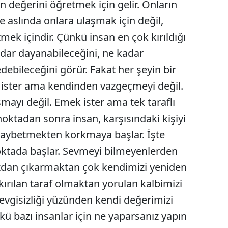
n değerini öğretmek için gelir. Onların
Mersin
 aslında onlara ulaşmak için değil,
mek içindir. Çünkü insan en çok kırıldığı
İstanbul
adar dayanabileceğini, ne kadar
İzmir
debileceğini görür. Fakat her şeyin bir
Kars
lık ister ama kendinden vazgeçmeyi değil.
Kastamonu
smayı değil. Emek ister ama tek taraflı
noktadan sonra insan, karşısındaki kişiyi
Kayseri
aybetmekten korkmaya başlar. İşte
Kırklareli
oktada başlar. Sevmeyi bilmeyenlerden
Kırşehir
zdan çıkarmaktan çok kendimizi yeniden
Kocaeli
kırılan taraf olmaktan yorulan kalbimizi
sevgisizliği yüzünden kendi değerimizi
Konya
ü bazı insanlar için ne yaparsanız yapın
Kütahya