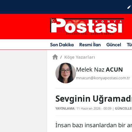
Son Dakika
Resmi İlan
Güncel
Tü
/
Köşe Yazarları
Melek Naz
ACUN
mnacun@konyapostasi.com.tr
Sevginin Uğramadı
YAYINLAMA:
11 Haziran 2026 - 00:09
|
GÜNCELLE
İnsan bazı insanlardan bir 