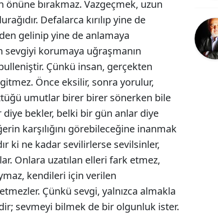
ının önüne bırakmaz. Vazgeçmek, uzun
Bilecik
rağıdır. Defalarca kırılıp yine de
Bingöl
den gelinip yine de anlamaya
n sevgiyi korumaya uğraşmanın
Bitlis
bulleniştir. Çünkü insan, gerçekten
Bolu
gitmez. Önce eksilir, sonra yorulur,
Burdur
tüğü umutlar birer birer sönerken bile
Bursa
r diye bekler, belki bir gün anlar diye
ğerin karşılığını görebileceğine inanmak
Çanakkale
ır ki ne kadar sevilirlerse sevilsinler,
Çankırı
r. Onlara uzatılan elleri fark etmez,
Çorum
ymaz, kendileri için verilen
setmezler. Çünkü sevgi, yalnızca almakla
Denizli
dir; sevmeyi bilmek de bir olgunluk ister.
Diyarbakır