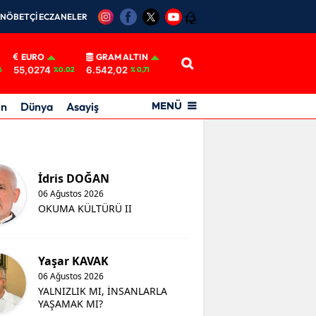
NÖBETÇİ ECZANELER
12
EURO
GRAM ALTIN
55,0274
6.542,02
6
%0.02
% 0,71
in
Dünya
Asayiş
MENÜ
İdris DOĞAN
06 Ağustos 2026
OKUMA KÜLTÜRÜ II
Yaşar KAVAK
06 Ağustos 2026
YALNIZLIK MI, İNSANLARLA
YAŞAMAK MI?