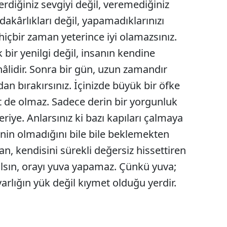
verdiğiniz sevgiyi değil, veremediğiniz
Malatya
edakârlıkları değil, yapamadıklarınızı
hiçbir zaman yeterince iyi olamazsınız.
Manisa
bir yenilgi değil, insanın kendine
Kahramanmaraş
âlidir. Sonra bir gün, uzun zamandır
Mardin
an bırakırsınız. İçinizde büyük bir öfke
Muğla
t de olmaz. Sadece derin bir yorgunluk
geriye. Anlarsınız ki bazı kapıları çalmaya
Muş
in olmadığını bile bile beklemekten
Nevşehir
san, kendisini sürekli değersiz hissettiren
Niğde
alsın, orayı yuva yapamaz. Çünkü yuva;
rlığın yük değil kıymet olduğu yerdir.
Ordu
Rize
Sakarya