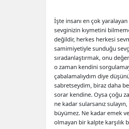
İşte insanı en çok yaralayan
sevginizin kıymetini bilmem
değildir, herkes herkesi sev
samimiyetiyle sunduğu sev
sıradanlaştırmak, onu değersi
o zaman kendini sorgulamay
çabalamalıydım diye düşünür
sabretseydim, biraz daha be
sorar kendine. Oysa çoğu zam
ne kadar sularsanız sulayın
büyümez. Ne kadar emek veri
olmayan bir kalpte karşılık 