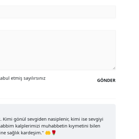
Yozgat
Zonguldak
Aksaray
Bayburt
Karaman
Kırıkkale
bul etmiş sayılırsınız
GÖNDER
Batman
Şırnak
Bartın
. Kimi gönül sevgiden nasiplenir, kimi ise sevgiyi
Rabbim kalplerimizi muhabbetin kıymetini bilen
Ardahan
mine sağlık kardeşim." 🤲🌹
Iğdır