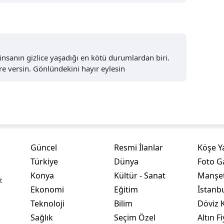
Yalova
Karabük
insanın gizlice yaşadığı en kötü durumlardan biri.
Kilis
e versin. Gönlündekini hayır eylesin
Osmaniye
Düzce
Güncel
Resmi İlanlar
Köşe Y
Türkiye
Dünya
Foto Ga
Konya
Kültür - Sanat
Manşet
t
Ekonomi
Eğitim
İstanb
Teknoloji
Bilim
Döviz K
Sağlık
Seçim Özel
Altın Fi