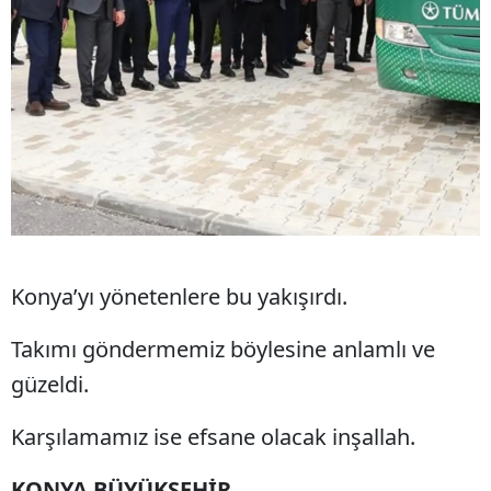
Yalova
Karabük
Kilis
Osmaniye
Düzce
Konya’yı yönetenlere bu yakışırdı.
Takımı göndermemiz böylesine anlamlı ve
güzeldi.
Karşılamamız ise efsane olacak inşallah.
KONYA BÜYÜKŞEHİR