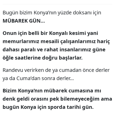
Bilecik
Bugün bizim Konya’nın yüzde doksanı için
Bingöl
MÜBAREK GÜN…
Bitlis
Onun için belli bir Konyalı kesimi yani
Bolu
memurlarımız mesaili çalışanlarımız hariç
Burdur
dahası paralı ve rahat insanlarımız güne
öğle saatlerine doğru başlarlar.
Bursa
Çanakkale
Randevu verirken de ya cumadan önce derler
ya da Cuma’dan sonra derler…
Çankırı
Bizim Konya’nın mübarek cumasına mı
Çorum
denk geldi orasını pek bilemeyeceğim ama
Denizli
bugün Konya için sporda tarihi gün.
Diyarbakır