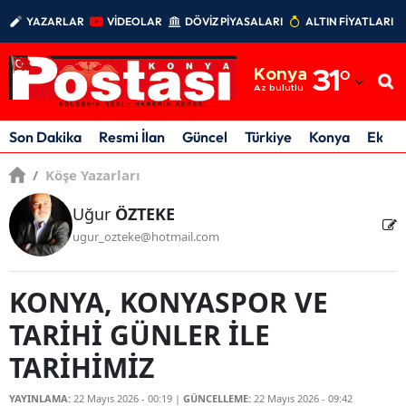
YAZARLAR
VİDEOLAR
DÖVİZ PİYASALARI
ALTIN FİYATLARI
Adana
Konya
31
°
Adıyaman
Az bulutlu
Afyonkarahisar
Son Dakika
Resmi İlan
Güncel
Türkiye
Konya
Ekon
Ağrı
/
Köşe Yazarları
Amasya
Uğur
ÖZTEKE
ugur_ozteke@hotmail.com
Ankara
Antalya
KONYA, KONYASPOR VE
Artvin
TARİHİ GÜNLER İLE
Aydın
TARİHİMİZ
Balıkesir
YAYINLAMA:
22 Mayıs 2026 - 00:19
|
GÜNCELLEME:
22 Mayıs 2026 - 09:42