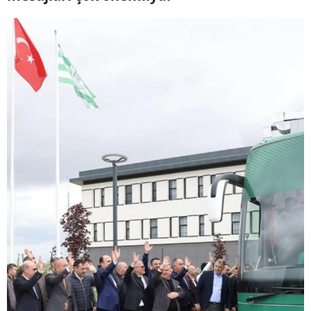
Yozgat
Zonguldak
Aksaray
Bayburt
Karaman
Kırıkkale
Batman
Şırnak
Bartın
Ardahan
Iğdır