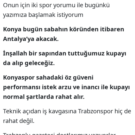
Onun için iki spor yorumu ile bugünkü
Edirne
yazımıza başlamak istiyorum
Elazığ
Konya bugün sabahın köründen itibaren
Erzincan
Antalya’ya akacak.
Erzurum
İnşallah bir sapından tuttuğumuz kupayı
Eskişehir
da alıp geleceğiz.
Gaziantep
Konyaspor sahadaki öz güveni
Giresun
performansı istek arzu ve inancı ile kupayı
Gümüşhane
normal şartlarda rahat alır.
Hakkari
Teknik açıdan iş kavgasına Trabzonspor hiç de
Hatay
rahat değil.
Isparta