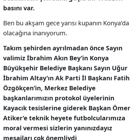
basını var.
Samsun
Ben bu akşam gece yarısı kupanın Konya’da
Siirt
olacağına inanıyorum.
Sinop
Takım şehirden ayrılmadan önce Sayın
Sivas
valimiz İbrahim Akın Bey’in Konya
Tekirdağ
Büyükşehir Belediye Başkanı Sayın Uğur
Tokat
İbrahim Altay’ın Ak Parti İl Başkanı Fatih
Özgökçen’in, Merkez Belediye
Trabzon
başkanlarımızın protokol üyelerinin
Tunceli
Kayacık tesislerine giderek Başkan Ömer
Şanlıurfa
Atiker’e teknik heyete futbolcularımıza
Uşak
moral vermesi sizlerin yanınızdayız
mesajları çok önemliydi
Van