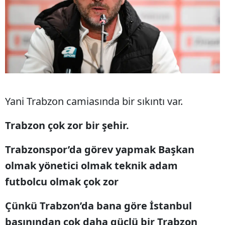
Malatya
Manisa
Kahramanmaraş
Mardin
Muğla
Yani Trabzon camiasında bir sıkıntı var.
Muş
Trabzon çok zor bir şehir.
Nevşehir
Trabzonspor’da görev yapmak Başkan
Niğde
olmak yönetici olmak teknik adam
futbolcu olmak çok zor
Ordu
Rize
Çünkü Trabzon’da bana göre İstanbul
basınından çok daha güçlü bir Trabzon
Sakarya