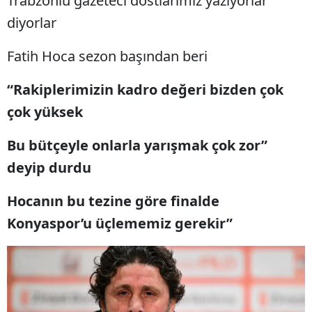
Trabzonlu gazeteci dostlarımız yazıyorlar
Mersin
diyorlar
İstanbul
Fatih Hoca sezon başından beri
İzmir
“Rakiplerimizin kadro değeri bizden çok
Kars
çok yüksek
Kastamonu
Bu bütçeyle onlarla yarışmak çok zor”
Kayseri
deyip durdu
Kırklareli
Hocanın bu tezine göre finalde
Kırşehir
Konyaspor’u üçlememiz gerekir”
Kocaeli
Konya
Kütahya