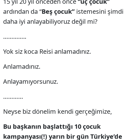
15 yıl 20 yıl önceden önce
“üç çocuk”
ardından da “
Beş çocuk”
istemesini şimdi
Yozgat
daha iyi anlayabiliyoruz değil mi?
Zonguldak
…………..
Aksaray
Bayburt
Yok siz koca Reisi anlamadınız.
Karaman
Anlamadınız.
Kırıkkale
Anlayamıyorsunuz.
Batman
…………
Şırnak
Neyse biz dönelim kendi gerçeğimize,
Bartın
Bu başkanın başlattığı 10 çocuk
Ardahan
kampanyası(!) yarın bir gün Türkiye’de
Iğdır