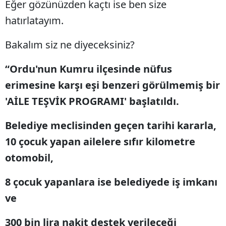
Eğer gözünüzden kaçtı ise ben size
Edirne
hatırlatayım.
Elazığ
Bakalım siz ne diyeceksiniz?
Erzincan
“Ordu'nun Kumru ilçesinde nüfus
Erzurum
erimesine karşı eşi benzeri görülmemiş bir
Eskişehir
'AİLE TEŞVİK PROGRAMI' başlatıldı.
Gaziantep
Belediye meclisinden geçen tarihi kararla,
Giresun
10 çocuk yapan ailelere sıfır kilometre
otomobil,
Gümüşhane
Hakkari
8 çocuk yapanlara ise belediyede iş imkanı
ve
Hatay
Isparta
300 bin lira nakit destek verileceği