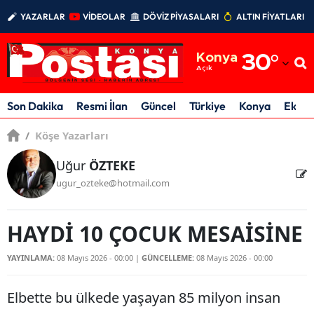
YAZARLAR
VİDEOLAR
DÖVİZ PİYASALARI
ALTIN FİYATLARI
Adana
Konya
30
°
Adıyaman
Açık
Afyonkarahisar
Son Dakika
Resmi İlan
Güncel
Türkiye
Konya
Ekon
Ağrı
/
Köşe Yazarları
Amasya
Uğur
ÖZTEKE
ugur_ozteke@hotmail.com
Ankara
Antalya
HAYDİ 10 ÇOCUK MESAİSİNE
Artvin
YAYINLAMA:
08 Mayıs 2026 - 00:00
|
GÜNCELLEME:
08 Mayıs 2026 - 00:00
Aydın
Elbette bu ülkede yaşayan 85 milyon insan
Balıkesir