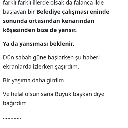
farklı farklı illerde olsak da falanca ilde
Bilecik
başlayan bir
Belediye çalışması eninde
Bingöl
sonunda ortasından kenarından
köşesinden bize de yansır.
Bitlis
Bolu
Ya da yansıması beklenir.
Burdur
Dün sabah güne başlarken şu haberi
Bursa
ekranlarda izlerken şaşırdım.
Çanakkale
Bir yaşıma daha girdim
Çankırı
Ve helal olsun sana Büyük başkan diye
Çorum
bağırdım
Denizli
…………
Diyarbakır