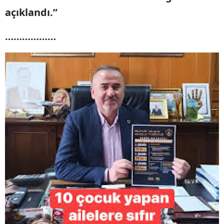
açıklandı.”
Mersin
………………
İstanbul
İzmir
Kars
Kastamonu
Kayseri
Kırklareli
Kırşehir
Kocaeli
Konya
Kütahya