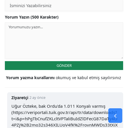
Yorum Yazın (500 Karakter)
GÖNDER
Yorum yazma kurallarını
okumuş ve kabul etmiş sayılırsınız
Ziyaretçi
2 ay önce
Uğur Özteke, bak Ordu'da 1.011 Konyalı varmış
(https://veriportali.tuik.gov.tr/api/tr/data/downloads?
t=i&p=hPgTbCnufZKLcltVPTaliBuIdZlDFecG87DaTy4O
4PZj%2B2mo32s346XILUoV4fK%2FrovnMWDs33tXiX