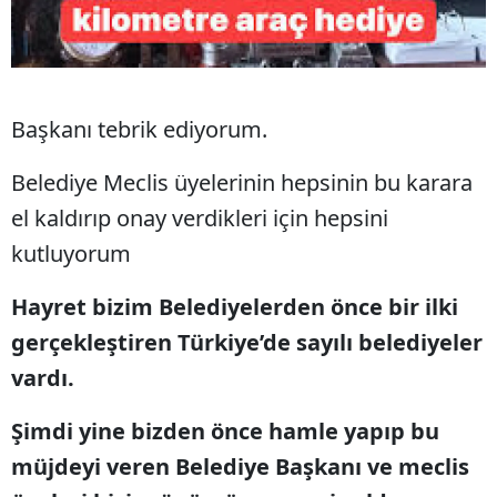
Malatya
Manisa
Başkanı tebrik ediyorum.
Kahramanmaraş
Mardin
Belediye Meclis üyelerinin hepsinin bu karara
el kaldırıp onay verdikleri için hepsini
Muğla
kutluyorum
Muş
Hayret bizim Belediyelerden önce bir ilki
Nevşehir
gerçekleştiren Türkiye’de sayılı belediyeler
Niğde
vardı.
Ordu
Şimdi yine bizden önce hamle yapıp bu
Rize
müjdeyi veren Belediye Başkanı ve meclis
Sakarya