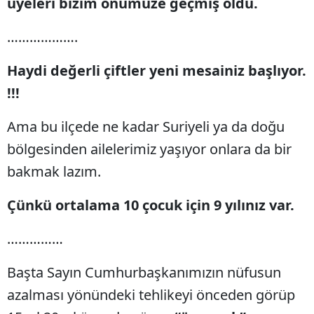
üyeleri bizim önümüze geçmiş oldu.
Samsun
……………….
Siirt
Haydi değerli çiftler yeni mesainiz başlıyor.
Sinop
!!!
Sivas
Ama bu ilçede ne kadar Suriyeli ya da doğu
Tekirdağ
bölgesinden ailelerimiz yaşıyor onlara da bir
Tokat
bakmak lazım.
Trabzon
Çünkü ortalama 10 çocuk için 9 yılınız var.
Tunceli
……………
Şanlıurfa
Başta Sayın Cumhurbaşkanımızın nüfusun
Uşak
azalması yönündeki tehlikeyi önceden görüp
Van