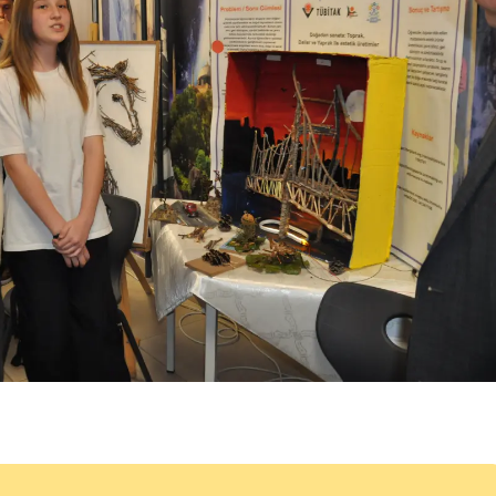
Malatya
Manisa
Kahramanmaraş
Mardin
Muğla
Muş
Nevşehir
Niğde
Ordu
Rize
Sakarya