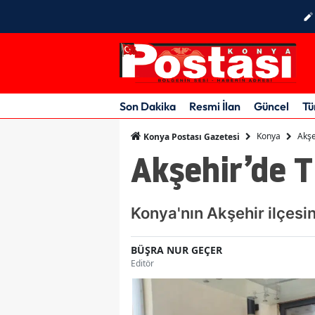
Son Dakika
Resmi İlan
Güncel
Tü
Konya
Akşe
Konya Postası Gazetesi
Akşehir’de T
Konya'nın Akşehir ilçesi
BÜŞRA NUR GEÇER
Editör