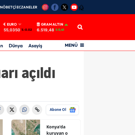
NÖBETÇİ ECZANELER
12
EURO
GRAM ALTIN
55,0350
6.519,48
%-0.02
% 0,41
in
Dünya
Asayiş
MENÜ
rı açıldı
Abone Ol
Konya'da
kuruyan o