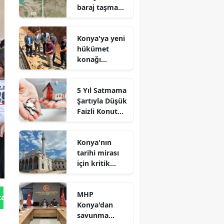
baraj taşma
noktasına
geldi
Konya'ya yeni
hükümet
konağı
geliyor: Temel
atıldı
5 Yıl Satmama
Şartıyla Düşük
Faizli Konut
Kredisi
Geliyor!
Konya'nın
tarihi mirası
için kritik
süreç: Son
durum
MHP
açıklandı
tan Gönder
Konya'dan
savunma