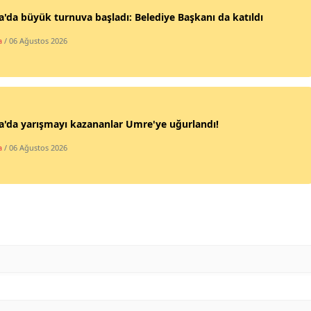
'da büyük turnuva başladı: Belediye Başkanı da katıldı
Samsun
a
/ 06 Ağustos 2026
Siirt
Sinop
Sivas
'da yarışmayı kazananlar Umre'ye uğurlandı!
Tekirdağ
a
/ 06 Ağustos 2026
Tokat
Trabzon
Tunceli
Şanlıurfa
Uşak
Van