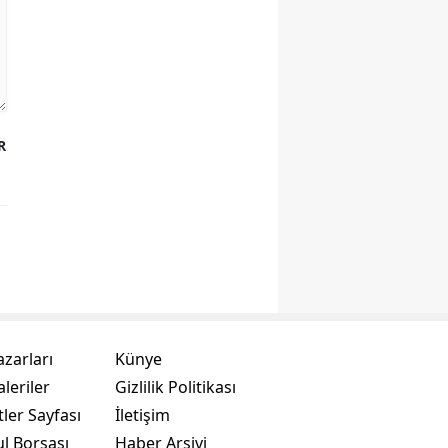
R
azarları
Künye
leriler
Gizlilik Politikası
ler Sayfası
İletişim
ul Borsası
Haber Arşivi