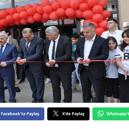
Bilecik
Bingöl
Bitlis
Bolu
Burdur
Bursa
Çanakkale
Çankırı
Çorum
Denizli
Facebook'ta Paylaş
X'de Paylaş
Whatsapp'
Diyarbakır