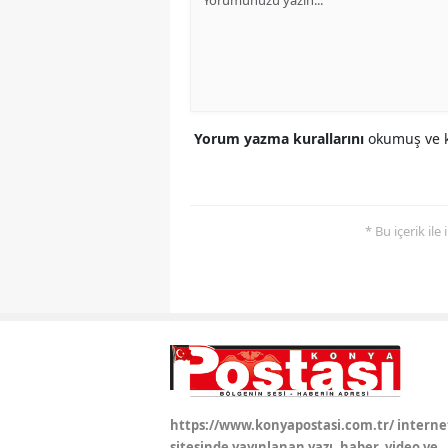
Yorum yazma kurallarını
okumuş ve k
* Bu içerik ile
https://www.konyapostasi.com.tr/ interne
sitesinde yayınlanan yazı, haber, video ve