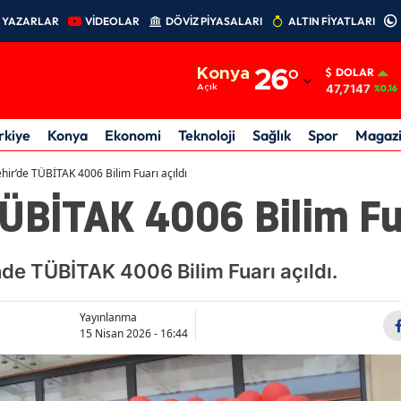
YAZARLAR
VİDEOLAR
DÖVİZ PİYASALARI
ALTIN FİYATLARI
Adana
Konya
26
°
DOLAR
Adıyaman
47,7147
Açık
%0.16
Afyonkarahisar
rkiye
Konya
Ekonomi
Teknoloji
Sağlık
Spor
Magaz
Ağrı
hir’de TÜBİTAK 4006 Bilim Fuarı açıldı
ÜBİTAK 4006 Bilim Fua
Amasya
Ankara
nde TÜBİTAK 4006 Bilim Fuarı açıldı.
Antalya
Artvin
Yayınlanma
15 Nisan 2026 - 16:44
Aydın
Balıkesir