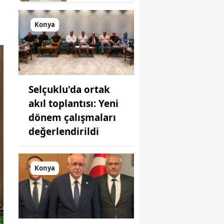
sanayisinde
yeni hamle: İlk
toplantı
Konya
yapıldı!
Selçuklu'da ortak
akıl toplantısı: Yeni
dönem çalışmaları
değerlendirildi
Konya