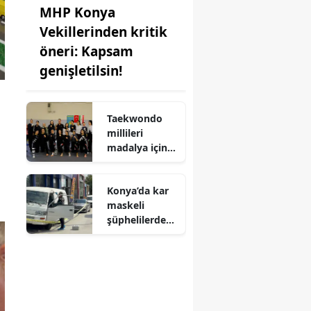
MHP Konya
Vekillerinden kritik
öneri: Kapsam
genişletilsin!
e
Taekwondo
millileri
madalya için
Ankara'da
kampa girdiler
Konya’da kar
maskeli
şüphelilerden
milyonluk
soygun