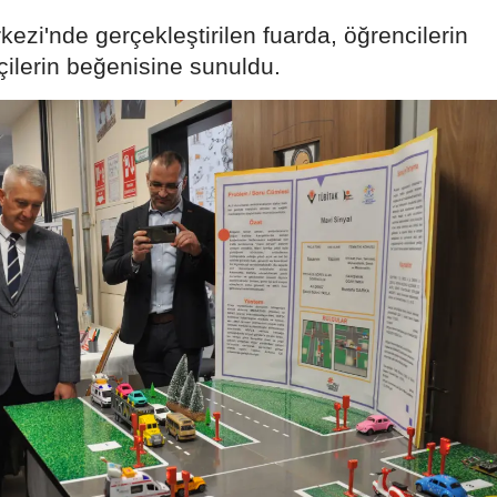
Edirne
ezi'nde gerçekleştirilen fuarda, öğrencilerin
tçilerin beğenisine sunuldu.
Elazığ
Erzincan
Erzurum
Eskişehir
Gaziantep
Giresun
Gümüşhane
Hakkari
Hatay
Isparta