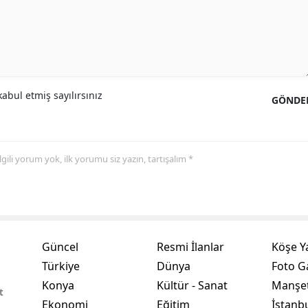
Yozgat
Zonguldak
Aksaray
abul etmiş sayılırsınız
GÖNDE
Bayburt
Karaman
 ilgili yorum yok, ilk yorumu siz yazın, tartışalım *
Kırıkkale
Batman
Şırnak
Güncel
Resmi İlanlar
Köşe Y
Bartın
Türkiye
Dünya
Foto Ga
Ardahan
Konya
Kültür - Sanat
Manşet
t
Ekonomi
Eğitim
İstanb
Iğdır