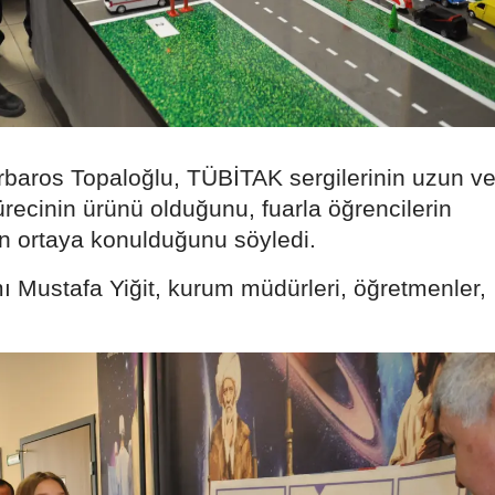
Mersin
İstanbul
İzmir
Kars
arbaros Topaloğlu, TÜBİTAK sergilerinin uzun v
ürecinin ürünü olduğunu, fuarla öğrencilerin
Kastamonu
inin ortaya konulduğunu söyledi.
Kayseri
 Mustafa Yiğit, kurum müdürleri, öğretmenler,
Kırklareli
Kırşehir
Kocaeli
Konya
Kütahya