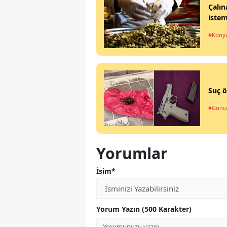
Çalın
istem
#Kony
Suç ö
#Günce
Yorumlar
İsim*
Yorum Yazın (500 Karakter)