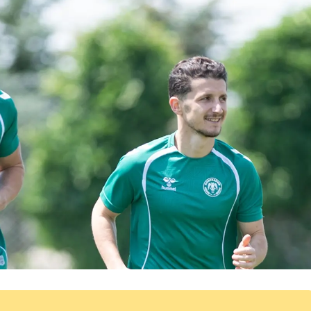
Malatya
Manisa
Kahramanmaraş
Mardin
Muğla
Muş
Nevşehir
Niğde
Ordu
Rize
Sakarya