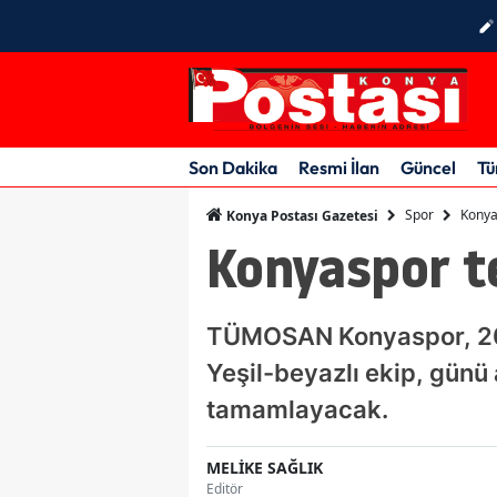
Son Dakika
Resmi İlan
Güncel
Tü
Spor
Konya
Konya Postası Gazetesi
Konyaspor t
TÜMOSAN Konyaspor, 202
Yeşil-beyazlı ekip, günü
tamamlayacak.
MELİKE SAĞLIK
Editör