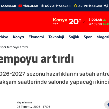
YAZARLAR
VİDEOLAR
DÖVİZ PİYASALARI
ALTIN FİYATLARI
Adana
Konya
20
°
DOLAR
Adıyaman
47,5968
Açık
%0.0
Afyonkarahisar
rkiye
Konya
Ekonomi
Teknoloji
Sağlık
Spor
Magaz
Ağrı
spor tempoyu artırdı
empoyu artırdı
Amasya
Ankara
6-2027 sezonu hazırlıklarını sabah antr
Antalya
 akşam saatlerinde salonda yapacağı ikinc
Artvin
Aydın
Yayınlanma
Balıkesir
05 Temmuz 2026 - 17:06