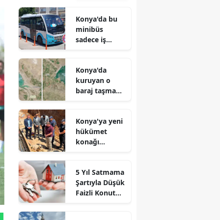
Konya'da bu
minibüs
sadece iş
arayanlar için
çalışıyor!
Konya'da
kuruyan o
baraj taşma
noktasına
geldi
Konya'ya yeni
hükümet
konağı
geliyor: Temel
atıldı
5 Yıl Satmama
Şartıyla Düşük
Faizli Konut
Kredisi
Geliyor!