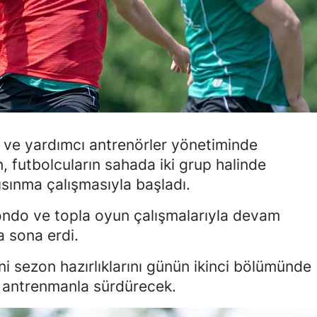
Mersin
İstanbul
İzmir
Kars
Kastamonu
t ve yardımcı antrenörler yönetiminde
, futbolcuların sahada iki grup halinde
Kayseri
ısınma çalışmasıyla başladı.
Kırklareli
rondo ve topla oyun çalışmalarıyla devam
Kırşehir
a sona erdi.
Kocaeli
sezon hazırlıklarını günün ikinci bölümünde
Konya
i antrenmanla sürdürecek.
Kütahya