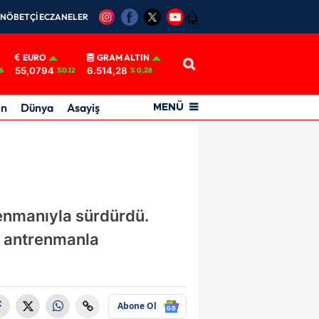
NÖBETÇİ ECZANELER
12
EURO
GRAM ALTIN
55,0794
6.514,28
6
%0.12
% 0,28
in
Dünya
Asayiş
MENÜ
enmanıyla sürdürdü.
i antrenmanla
Abone Ol