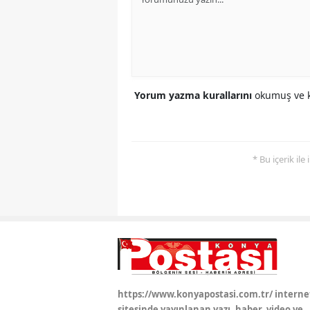
Yorum yazma kurallarını
okumuş ve k
* Bu içerik ile
https://www.konyapostasi.com.tr/ interne
sitesinde yayınlanan yazı, haber, video ve