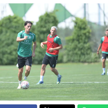
Bilecik
Bingöl
Bitlis
Bolu
Burdur
Bursa
Çanakkale
Çankırı
Çorum
Denizli
Diyarbakır