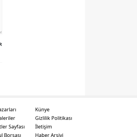
R
azarları
Künye
leriler
Gizlilik Politikası
ler Sayfası
İletişim
ul Borsası
Haber Arşivi