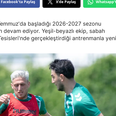
Facebook'ta Paylaş
X'de Paylaş
Whatsapp'
Edirne
Elazığ
emmuz'da başladığı 2026-2027 sezonu
Erzincan
n devam ediyor. Yeşil-beyazlı ekip, sabah
esisleri'nde gerçekleştirdiği antrenmanla yen
Erzurum
Eskişehir
Gaziantep
Giresun
Gümüşhane
Hakkari
Hatay
Isparta