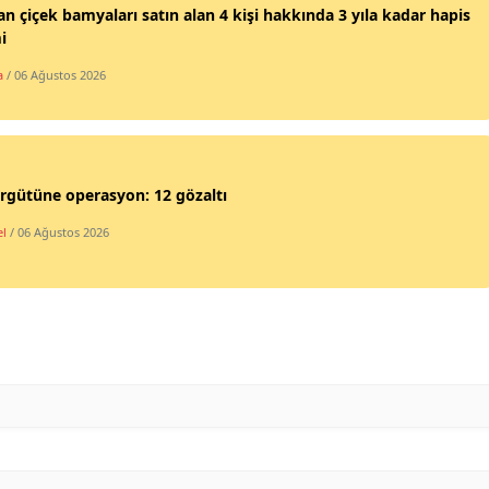
an çiçek bamyaları satın alan 4 kişi hakkında 3 yıla kadar hapis
Samsun
i
a
/ 06 Ağustos 2026
Siirt
Sinop
Sivas
rgütüne operasyon: 12 gözaltı
Tekirdağ
l
/ 06 Ağustos 2026
Tokat
Trabzon
Tunceli
Şanlıurfa
Uşak
Van