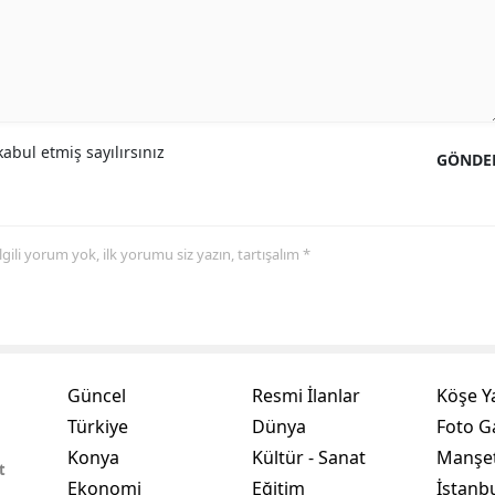
Yozgat
Zonguldak
Aksaray
abul etmiş sayılırsınız
GÖNDE
Bayburt
Karaman
 ilgili yorum yok, ilk yorumu siz yazın, tartışalım *
Kırıkkale
Batman
Şırnak
Güncel
Resmi İlanlar
Köşe Y
Bartın
Türkiye
Dünya
Foto Ga
Ardahan
Konya
Kültür - Sanat
Manşet
t
Ekonomi
Eğitim
İstanb
Iğdır