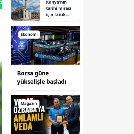
Konya'nın
tan Gönder
tarihi mirası
için kritik
süreç: Son
durum
açıklandı
Ekonomi
i
Borsa güne
yükselişle başladı
Magazin