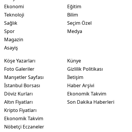
Ekonomi
Eğitim
Yalova
Teknoloji
Bilim
Sağlık
Seçim Özel
Karabük
Spor
Medya
Kilis
Magazin
Asayiş
Osmaniye
Düzce
Köşe Yazarları
Künye
Foto Galeriler
Gizlilik Politikası
Manşetler Sayfası
İletişim
İstanbul Borsası
Haber Arşivi
Döviz Kurları
Ekonomik Takvim
Altın Fiyatları
Son Dakika Haberleri
Kripto Fiyatları
Ekonomik Takvim
Nöbetçi Eczaneler