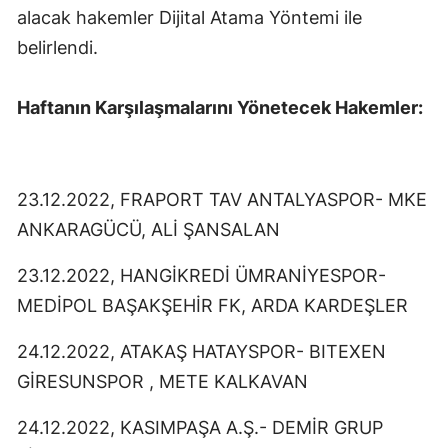
alacak hakemler Dijital Atama Yöntemi ile
Mersin
belirlendi.
İstanbul
Haftanın Karşılaşmalarını Yönetecek Hakemler:
İzmir
Kars
Kastamonu
23.12.2022, FRAPORT TAV ANTALYASPOR- MKE
ANKARAGÜCÜ, ALİ ŞANSALAN
Kayseri
Kırklareli
23.12.2022, HANGİKREDİ ÜMRANİYESPOR-
MEDİPOL BAŞAKŞEHİR FK, ARDA KARDEŞLER
Kırşehir
24.12.2022, ATAKAŞ HATAYSPOR- BITEXEN
Kocaeli
GİRESUNSPOR , METE KALKAVAN
Konya
24.12.2022, KASIMPAŞA A.Ş.- DEMİR GRUP
Kütahya