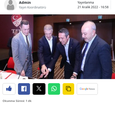
Admin
Yayınlanma
Bilecik
21 Aralık 2022 - 16:58
Yayın Koordinatörü
Bingöl
Bitlis
Bolu
Burdur
Bursa
Çanakkale
Çankırı
Çorum
Denizli
Okunma Süresi: 1 dk
Diyarbakır