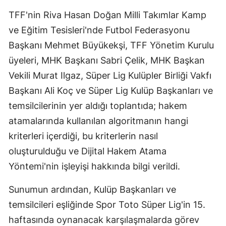
Edirne
TFF'nin Riva Hasan Doğan Milli Takımlar Kamp
ve Eğitim Tesisleri'nde Futbol Federasyonu
Elazığ
Başkanı Mehmet Büyükekşi, TFF Yönetim Kurulu
Erzincan
üyeleri, MHK Başkanı Sabri Çelik, MHK Başkan
Erzurum
Vekili Murat Ilgaz, Süper Lig Kulüpler Birliği Vakfı
Başkanı Ali Koç ve Süper Lig Kulüp Başkanları ve
Eskişehir
temsilcilerinin yer aldığı toplantıda; hakem
Gaziantep
atamalarında kullanılan algoritmanın hangi
kriterleri içerdiği, bu kriterlerin nasıl
Giresun
oluşturulduğu ve Dijital Hakem Atama
Gümüşhane
Yöntemi'nin işleyişi hakkında bilgi verildi.
Hakkari
Sunumun ardından, Kulüp Başkanları ve
Hatay
temsilcileri eşliğinde Spor Toto Süper Lig'in 15.
haftasında oynanacak karşılaşmalarda görev
Isparta