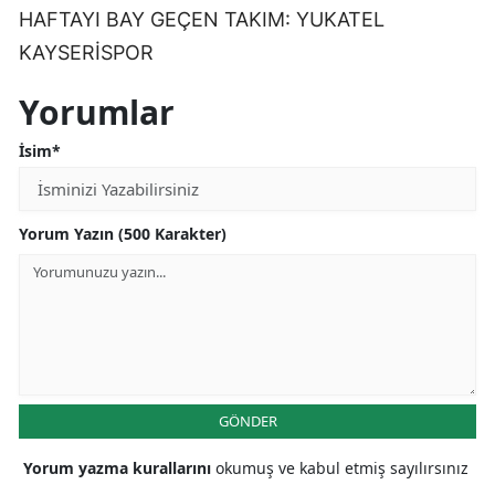
HAFTAYI BAY GEÇEN TAKIM: YUKATEL
Samsun
KAYSERİSPOR
Siirt
Yorumlar
Sinop
İsim*
Sivas
Tekirdağ
Yorum Yazın (500 Karakter)
Tokat
Trabzon
Tunceli
Şanlıurfa
GÖNDER
Uşak
Yorum yazma kurallarını
okumuş ve kabul etmiş sayılırsınız
Van