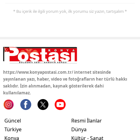
* Bu içerik ile ilgili yorum yok, ilk yorumu siz yazın, tartışalım *
Yozgat
Zonguldak
Aksaray
Bayburt
Karaman
https://www.konyapostasi.com.tr/ internet sitesinde
Kırıkkale
yayınlanan yazı, haber, video ve fotoğrafların her türlü hakkı
saklıdır. İzin alınmadan, kaynak gösterilerek dahi
Batman
kullanılamaz.
Şırnak
Bartın
Güncel
Resmi İlanlar
Ardahan
Türkiye
Dünya
Konya
Kültür - Sanat
Iğdır