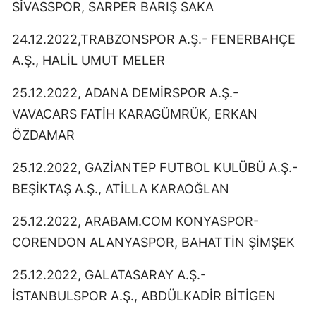
SİVASSPOR, SARPER BARIŞ SAKA
Malatya
24.12.2022,TRABZONSPOR A.Ş.- FENERBAHÇE
Manisa
A.Ş., HALİL UMUT MELER
Kahramanmaraş
25.12.2022, ADANA DEMİRSPOR A.Ş.-
Mardin
VAVACARS FATİH KARAGÜMRÜK, ERKAN
ÖZDAMAR
Muğla
Muş
25.12.2022, GAZİANTEP FUTBOL KULÜBÜ A.Ş.-
BEŞİKTAŞ A.Ş., ATİLLA KARAOĞLAN
Nevşehir
25.12.2022, ARABAM.COM KONYASPOR-
Niğde
CORENDON ALANYASPOR, BAHATTİN ŞİMŞEK
Ordu
25.12.2022, GALATASARAY A.Ş.-
Rize
İSTANBULSPOR A.Ş., ABDÜLKADİR BİTİGEN
Sakarya