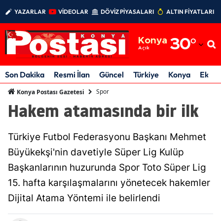
YAZARLAR
VİDEOLAR
DÖVİZ PİYASALARI
ALTIN FİYATLARI
Adana
Konya
30
°
Adıyaman
Açık
Afyonkarahisar
Son Dakika
Resmi İlan
Güncel
Türkiye
Konya
Ekon
Ağrı
Spor
Konya Postası Gazetesi
Hakem atamasında bir ilk
Amasya
Ankara
Türkiye Futbol Federasyonu Başkanı Mehmet
Antalya
Büyükekşi'nin davetiyle Süper Lig Kulüp
Başkanlarının huzurunda Spor Toto Süper Lig
Artvin
15. hafta karşılaşmalarını yönetecek hakemler
Aydın
Dijital Atama Yöntemi ile belirlendi
Balıkesir