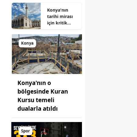
Geliyor!
Konya'nın
tarihi mirası
için kritik
süreç: Son
durum
açıklandı
Konya
Konya'nın o
bölgesinde Kuran
Kursu temeli
dualarla atıldı
Spor