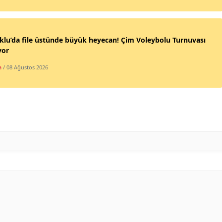
Yozgat
Zonguldak
klu’da file üstünde büyük heyecan! Çim Voleybolu Turnuvası
yor
Aksaray
a
/ 08 Ağustos 2026
Bayburt
Karaman
Kırıkkale
Batman
Şırnak
Bartın
Ardahan
Iğdır