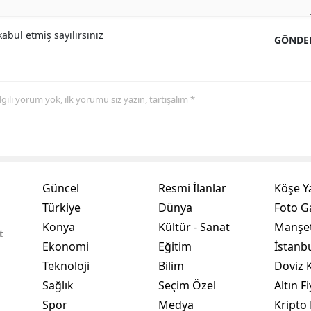
Yalova
abul etmiş sayılırsınız
GÖNDE
Karabük
Kilis
 ilgili yorum yok, ilk yorumu siz yazın, tartışalım *
Osmaniye
Düzce
Güncel
Resmi İlanlar
Köşe Y
Türkiye
Dünya
Foto Ga
Konya
Kültür - Sanat
Manşet
t
Ekonomi
Eğitim
İstanb
Teknoloji
Bilim
Döviz K
Sağlık
Seçim Özel
Altın Fi
Spor
Medya
Kripto 