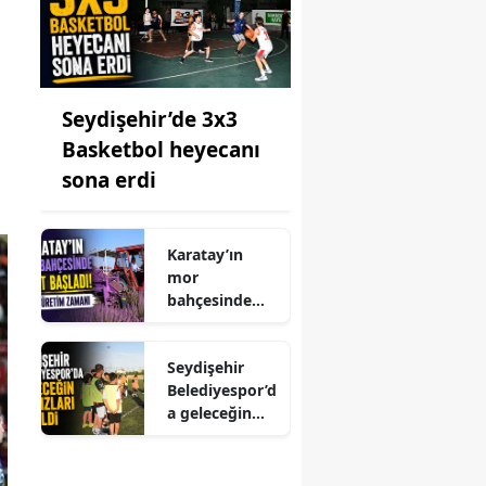
Seydişehir’de 3x3
Basketbol heyecanı
sona erdi
Karatay’ın
mor
bahçesinde
hasat başladı!
Şimdi üretim
Seydişehir
zamanı
Belediyespor’d
a geleceğin
yıldızları
seçildi