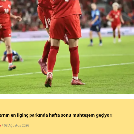
Samsun
Siirt
Sinop
Sivas
Tekirdağ
Tokat
Trabzon
Tunceli
Şanlıurfa
'nın en ilginç parkında hafta sonu muhteşem geçiyor!
Uşak
a
/ 08 Ağustos 2026
Van