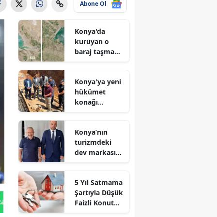
Abone Ol
Konya'da
kuruyan o
baraj taşma
noktasına
geldi
Konya'ya yeni
hükümet
konağı
geliyor: Temel
atıldı
Konya’nın
turizmdeki
dev markası
Nusret Argun,
Et sektöründe
5 Yıl Satmama
de zirveye
Şartıyla Düşük
oynuyor
tan Gönder
Faizli Konut
Kredisi