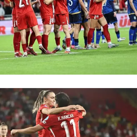
Malatya
Manisa
Kahramanmaraş
Mardin
Muğla
Muş
Nevşehir
Niğde
Ordu
Rize
Sakarya