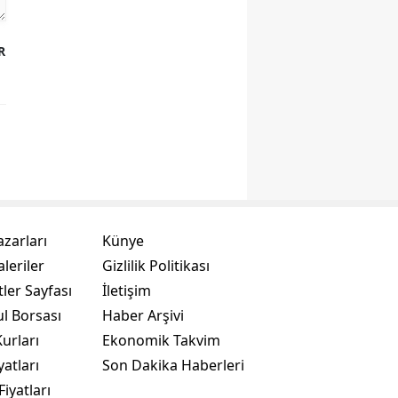
R
azarları
Künye
leriler
Gizlilik Politikası
ler Sayfası
İletişim
ul Borsası
Haber Arşivi
urları
Ekonomik Takvim
yatları
Son Dakika Haberleri
Fiyatları