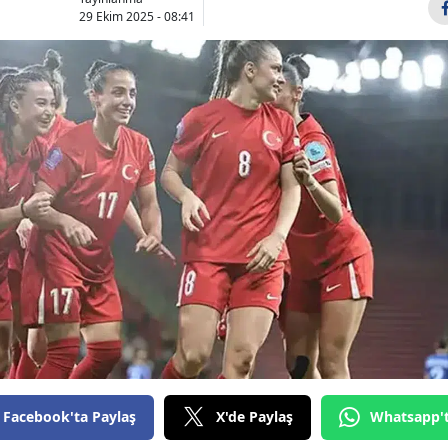
29 Ekim 2025 - 08:41
Bilecik
Bingöl
Bitlis
Bolu
Burdur
Bursa
Çanakkale
Çankırı
Çorum
Denizli
Facebook'ta Paylaş
X'de Paylaş
Whatsapp'
Diyarbakır