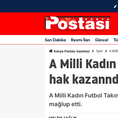
Son Dakika
Resmi İlan
Güncel
Tü
Spor
A Mil
Konya Postası Gazetesi
A Milli Kadı
hak kazannd
A Milli Kadın Futbol Tak
mağlup etti.
MELİKE SAĞLIK