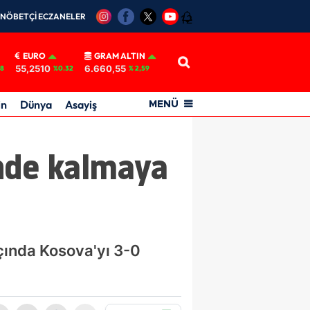
NÖBETÇİ ECZANELER
12
EURO
GRAM ALTIN
55,2510
6.660,55
18
%0.32
% 2,59
in
Dünya
Asayiş
MENÜ
inde kalmaya
açında Kosova'yı 3-0