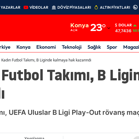
YAZARLAR
VİDEOLAR
DÖVİZ PİYASALARI
ALTIN FİYATLARI
Adana
Konya
23
°
DOLAR
Adıyaman
47,7436
Açık
%0.
Afyonkarahisar
rkiye
Konya
Ekonomi
Teknoloji
Sağlık
Spor
Magaz
Ağrı
li Kadın Futbol Takımı, B Liginde kalmaya hak kazanndı
n Futbol Takımı, B Lig
Amasya
Ankara
ı
Antalya
Artvin
ımı, UEFA Uluslar B Ligi Play-Out rövanş m
Aydın
Balıkesir
Yayınlanma