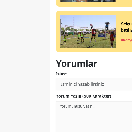
Selçu
başlı
#Kony
Yorumlar
İsim*
Yorum Yazın (500 Karakter)