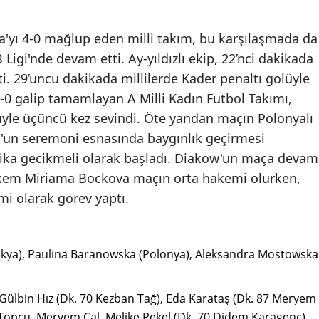
Edirne
'yı 4-0 mağlup eden milli takım, bu karşılaşmada da
Elazığ
Ligi'nde devam etti. Ay-yıldızlı ekip, 22’nci dakikada
Erzincan
ti. 29’uncu dakikada millilerde Kader penaltı golüyle
2-0 galip tamamlayan A Milli Kadın Futbol Takımı,
Erzurum
üyle üçüncü kez sevindi. Öte yandan maçın Polonyalı
Eskişehir
'un seremoni esnasında baygınlık geçirmesi
kika gecikmeli olarak başladı. Diakow'un maça devam
Gaziantep
kem Miriama Bockova maçın orta hakemi olurken,
Giresun
i olarak görev yaptı.
Gümüşhane
Hakkari
kya), Paulina Baranowska (Polonya), Aleksandra Mostowska
Hatay
, Gülbin Hız (Dk. 70 Kezban Tağ), Eda Karataş (Dk. 87 Meryem
Isparta
u Topçu, Meryem Çal, Melike Pekel (Dk. 70 Didem Karagenç),