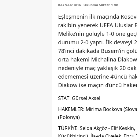
KAYNAK: DHA
Okunma Süresi: 1 dk
Eşleşmenin ilk maçında Kosova
rakibin yenerek UEFA Uluslar B 
Melike’nin golüyle 1-0 öne geç
durumu 2-0 yaptı. İlk devreyi 
78’inci dakikada Busem’in gol
orta hakemi Michalina Diakow
nedeniyle maç yaklaşık 20 da
edememesi üzerine 4’üncü ha
Diakow ise maçın 4’üncü hakem
STAT: Gürsel Aksel
HAKEMLER: Mirima Bockova (Slova
(Polonya)
TÜRKİYE: Selda Akgöz - Elif Keskin
Küçükbirinci), İlayda Civelek, Ebr