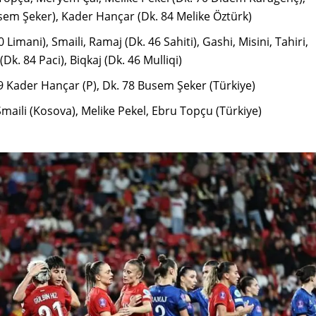
usem Şeker), Kader Hançar (Dk. 84 Melike Öztürk)
Mersin
imani), Smaili, Ramaj (Dk. 46 Sahiti), Gashi, Misini, Tahiri,
İstanbul
Dk. 84 Paci), Biqkaj (Dk. 46 Mulliqi)
İzmir
9 Kader Hançar (P), Dk. 78 Busem Şeker (Türkiye)
Kars
aili (Kosova), Melike Pekel, Ebru Topçu (Türkiye)
Kastamonu
Kayseri
Kırklareli
Kırşehir
Kocaeli
Konya
Kütahya