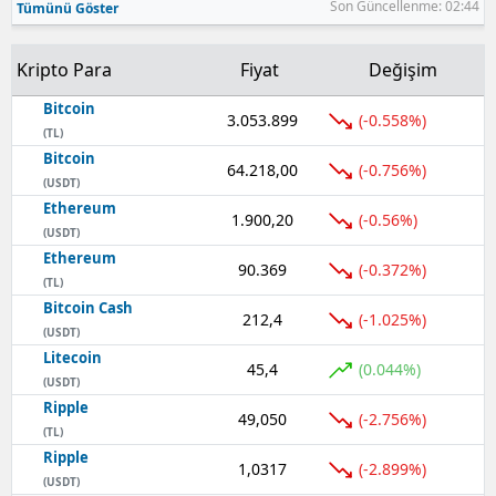
Son Güncellenme: 02:44
Tümünü Göster
Samsun
Kripto Para
Fiyat
Değişim
Siirt
Bitcoin
3.053.899
(-0.558%)
Sinop
(TL)
Bitcoin
64.218,00
(-0.756%)
Sivas
(USDT)
Ethereum
Tekirdağ
1.900,20
(-0.56%)
(USDT)
Ethereum
Tokat
90.369
(-0.372%)
(TL)
Bitcoin Cash
Trabzon
212,4
(-1.025%)
(USDT)
Tunceli
Litecoin
45,4
(0.044%)
(USDT)
Şanlıurfa
Ripple
49,050
(-2.756%)
(TL)
Uşak
Ripple
1,0317
(-2.899%)
(USDT)
Van