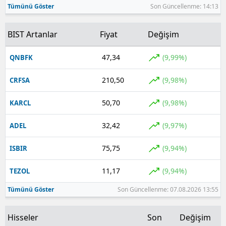
Tümünü Göster
Son Güncellenme: 14:13
Yozgat
BIST Artanlar
Fiyat
Değişim
Zonguldak
47,34
(9,99%)
QNBFK
Aksaray
210,50
(9,98%)
CRFSA
Bayburt
Karaman
50,70
(9,98%)
KARCL
Kırıkkale
32,42
(9,97%)
ADEL
Batman
75,75
(9,94%)
ISBIR
Şırnak
11,17
(9,94%)
TEZOL
Bartın
Tümünü Göster
Son Güncellenme: 07.08.2026 13:55
Ardahan
Hisseler
Son
Değişim
Iğdır