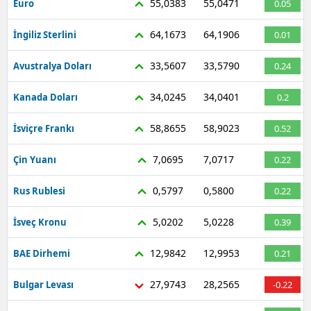
55,0383
55,0471
Euro
0.05
Mersin
64,1673
64,1906
İngiliz Sterlini
0.01
İstanbul
33,5607
33,5790
Avustralya Doları
0.24
İzmir
34,0245
34,0401
Kanada Doları
0.2
Kars
58,8655
58,9023
İsviçre Frankı
0.52
Kastamonu
7,0695
7,0717
Çin Yuanı
0.22
Kayseri
Kırklareli
0,5797
0,5800
Rus Rublesi
0.22
Kırşehir
5,0202
5,0228
İsveç Kronu
0.39
Kocaeli
12,9842
12,9953
BAE Dirhemi
0.21
Konya
27,9743
28,2565
Bulgar Levası
-0.22
Kütahya