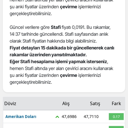
şu anki fiyatlar üzerinden
çevirme
işlemlerinizi
Edirne
gerçekleştirebilirsiniz.
Elazığ
Güncel verilere göre
Stafi
fiyatı 0,0191. Bu rakamlar,
Erzincan
14:37 tarihinde güncellendi. Stafi sayfasından anlık
olarak Stafi fiyatları hakkında bilgi alabilirsiniz.
Erzurum
Fiyat detayları 15 dakikada bir güncellenerek canlı
Eskişehir
rakamlar üzerinden yansıtılmaktadır.
Eğer Stafi hesaplama işlemi yapmak isterseniz
,
Gaziantep
hemen Stafi altında yer alan çevirici aracını kullanarak
şu anki fiyatlar üzerinden
çevirme
işlemlerinizi
Giresun
gerçekleştirebilirsiniz.
Gümüşhane
Hakkari
Döviz
Alış
Satış
Fark
Hatay
47,6986
47,7110
Amerikan Doları
0.17
Isparta