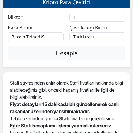
Kripto Para Çevirici
Bilecik
Miktar
Bingöl
Para Birimi
Çevrileceği Birim
Bitlis
Bolu
Hesapla
Burdur
Bursa
Çanakkale
Stafi sayfasından anlık olarak Stafi fiyatları hakkında bilgi
alabileceğiniz gibi, önceki kapanış fiyatları ile ilgili de
Çankırı
bilgi alabilirsiniz.
Çorum
Fiyat detayları 15 dakikada bir güncellenerek canlı
rakamlar üzerinden yansıtılmaktadır.
Denizli
Tablo üzerinden gün içi
Stafi
fiyatlarını görebilirsiniz.
Eğer Stafi hesaplama işlemi yapmak isterseniz
,
Diyarbakır
hemen Stafi altında yer alan çevirici aracını kullanarak