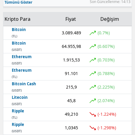
Son Güncellenme: 14:13
Tümünü Göster
Samsun
Kripto Para
Fiyat
Değişim
Siirt
Bitcoin
3.089.489
(0.7%)
Sinop
(TL)
Bitcoin
64.955,98
(0.607%)
Sivas
(USDT)
Ethereum
Tekirdağ
1.915,53
(0.703%)
(USDT)
Ethereum
Tokat
91.101
(0.788%)
(TL)
Bitcoin Cash
Trabzon
215,9
(2.225%)
(USDT)
Tunceli
Litecoin
45,8
(2.074%)
(USDT)
Şanlıurfa
Ripple
49,210
(-1.224%)
(TL)
Uşak
Ripple
1,0345
(-1.298%)
(USDT)
Van