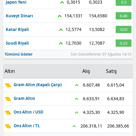
0,3015
0,3023
Japon Yeni
0.3
Malatya
154,1331
154,6580
Kuveyt Dinarı
0.46
Manisa
12,5774
13,5082
Katar Riyali
-0.01
Kahramanmaraş
12,7030
12,7087
Suudi Riyali
0.23
Mardin
Tümünü Göster
Son Güncellenme: 07 Ağustos 14:10
Muğla
Altın
Alış
Satış
Muş
Nevşehir
6.615,04
6.607,48
Gram Altın (Kapalı Çarşı)
Niğde
6.634,83
6.633,91
Gram Altın
Ordu
4.325,90
4.325,30
Ons Altın / USD
Rize
206.385,66
206.318,11
Ons Altın / TL
Sakarya