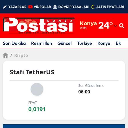
YAZARLAR
VİDEOLAR
DÖVİZ PİYASALARI
ALTIN FİYATLARI
Adana
Konya
24
°
Adıyaman
Açık
Afyonkarahisar
Son Dakika
Resmi İlan
Güncel
Türkiye
Konya
Ekon
Ağrı
/
Kripto
Amasya
Stafi TetherUS
Ankara
Son Güncelleme
Antalya
06:00
Artvin
FİYAT
0,0191
Aydın
Balıkesir