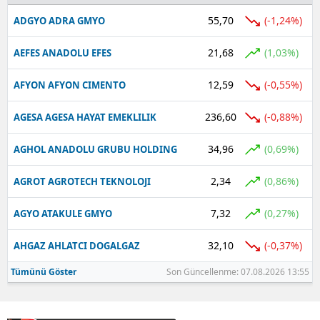
55,70
(-1,24%)
ADGYO ADRA GMYO
Yalova
21,68
(1,03%)
AEFES ANADOLU EFES
Karabük
12,59
(-0,55%)
AFYON AFYON CIMENTO
Kilis
Osmaniye
236,60
(-0,88%)
AGESA AGESA HAYAT EMEKLILIK
Düzce
34,96
(0,69%)
AGHOL ANADOLU GRUBU HOLDING
2,34
(0,86%)
AGROT AGROTECH TEKNOLOJI
7,32
(0,27%)
AGYO ATAKULE GMYO
32,10
(-0,37%)
AHGAZ AHLATCI DOGALGAZ
Tümünü Göster
Son Güncellenme: 07.08.2026 13:55