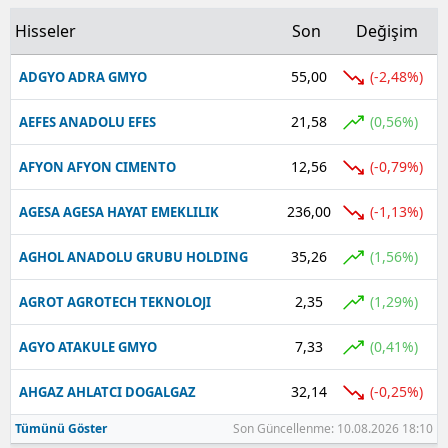
Hisseler
Son
Değişim
Yalova
55,00
(-2,48%)
ADGYO ADRA GMYO
Karabük
21,58
Kilis
(0,56%)
AEFES ANADOLU EFES
Osmaniye
12,56
(-0,79%)
AFYON AFYON CIMENTO
Düzce
236,00
(-1,13%)
AGESA AGESA HAYAT EMEKLILIK
35,26
(1,56%)
AGHOL ANADOLU GRUBU HOLDING
2,35
(1,29%)
AGROT AGROTECH TEKNOLOJI
7,33
(0,41%)
AGYO ATAKULE GMYO
32,14
(-0,25%)
AHGAZ AHLATCI DOGALGAZ
Tümünü Göster
Son Güncellenme: 10.08.2026 18:10