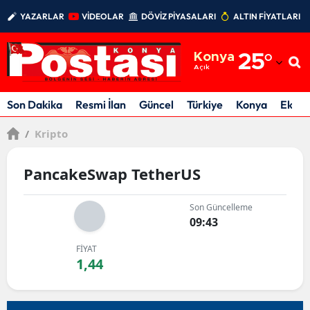
YAZARLAR
VİDEOLAR
DÖVİZ PİYASALARI
ALTIN FİYATLARI
Adana
Konya
25
°
Adıyaman
Açık
Afyonkarahisar
Son Dakika
Resmi İlan
Güncel
Türkiye
Konya
Ekon
Ağrı
/
Kripto
Amasya
PancakeSwap TetherUS
Ankara
Son Güncelleme
Antalya
09:43
Artvin
FİYAT
1,44
Aydın
Balıkesir