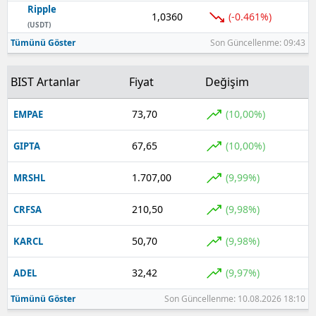
Ripple
1,0360
(-0.461%)
Yozgat
(USDT)
Tümünü Göster
Son Güncellenme: 09:43
Zonguldak
BIST Artanlar
Fiyat
Değişim
Aksaray
Bayburt
73,70
(10,00%)
EMPAE
Karaman
67,65
(10,00%)
GIPTA
Kırıkkale
1.707,00
(9,99%)
MRSHL
Batman
210,50
(9,98%)
CRFSA
Şırnak
50,70
(9,98%)
KARCL
Bartın
32,42
(9,97%)
ADEL
Ardahan
Tümünü Göster
Son Güncellenme: 10.08.2026 18:10
Iğdır