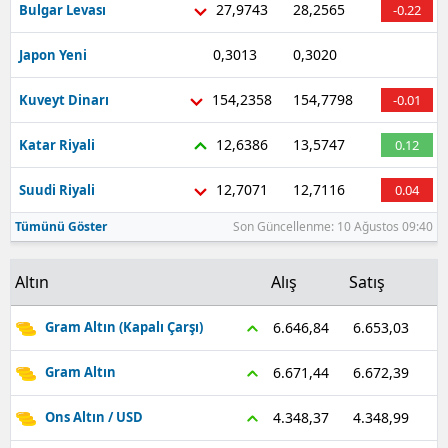
27,9743
28,2565
Bulgar Levası
-0.22
Malatya
0,3013
0,3020
Japon Yeni
-0.36
Manisa
154,2358
154,7798
Kuveyt Dinarı
-0.01
Kahramanmaraş
12,6386
13,5747
Katar Riyali
0.12
Mardin
12,7071
12,7116
Suudi Riyali
0.04
Muğla
Tümünü Göster
Son Güncellenme: 10 Ağustos 09:40
Muş
Nevşehir
Altın
Alış
Satış
Niğde
6.653,03
6.646,84
Gram Altın (Kapalı Çarşı)
Ordu
6.672,39
6.671,44
Gram Altın
Rize
4.348,99
4.348,37
Ons Altın / USD
Sakarya