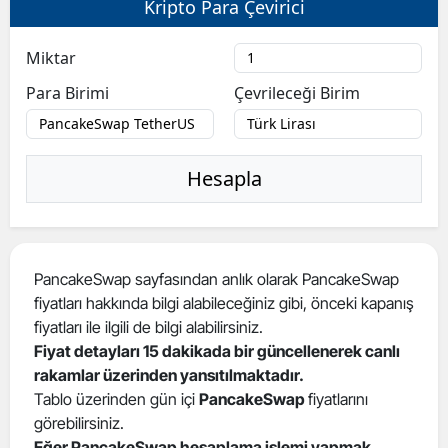
Kripto Para Çevirici
Bilecik
Miktar
Bingöl
Para Birimi
Çevrileceği Birim
Bitlis
Bolu
Hesapla
Burdur
Bursa
Çanakkale
PancakeSwap sayfasından anlık olarak PancakeSwap
fiyatları hakkında bilgi alabileceğiniz gibi, önceki kapanış
Çankırı
fiyatları ile ilgili de bilgi alabilirsiniz.
Çorum
Fiyat detayları 15 dakikada bir güncellenerek canlı
rakamlar üzerinden yansıtılmaktadır.
Denizli
Tablo üzerinden gün içi
PancakeSwap
fiyatlarını
görebilirsiniz.
Diyarbakır
Eğer PancakeSwap hesaplama işlemi yapmak