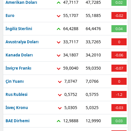
47,7117
47,7285
Amerikan Doları
0.02
Mersin
55,1707
55,1885
Euro
-0.02
İstanbul
64,4288
64,4476
İngiliz Sterlini
0.04
İzmir
33,7117
33,7265
Avustralya Doları
0
Kars
34,1807
34,2010
Kanada Doları
-0.06
Kastamonu
59,0040
59,0350
Kayseri
İsviçre Frankı
-0.07
Kırklareli
7,0747
7,0766
Çin Yuanı
0
Kırşehir
0,5752
0,5755
Rus Rublesi
-1.2
Kocaeli
5,0305
5,0325
İsveç Kronu
-0.03
Konya
12,9888
12,9990
BAE Dirhemi
0.03
Kütahya