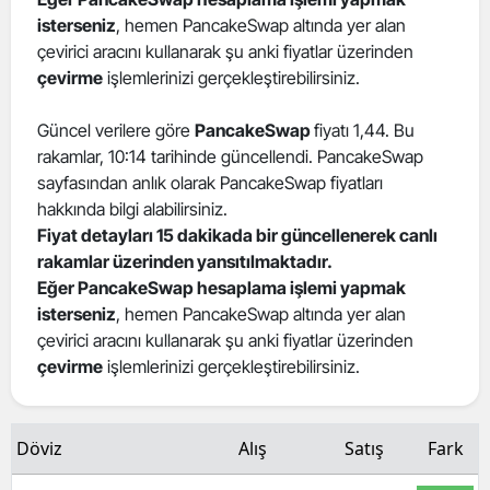
isterseniz
, hemen PancakeSwap altında yer alan
Edirne
çevirici aracını kullanarak şu anki fiyatlar üzerinden
Elazığ
çevirme
işlemlerinizi gerçekleştirebilirsiniz.
Erzincan
Güncel verilere göre
PancakeSwap
fiyatı 1,44. Bu
rakamlar, 10:14 tarihinde güncellendi. PancakeSwap
Erzurum
sayfasından anlık olarak PancakeSwap fiyatları
Eskişehir
hakkında bilgi alabilirsiniz.
Fiyat detayları 15 dakikada bir güncellenerek canlı
Gaziantep
rakamlar üzerinden yansıtılmaktadır.
Eğer PancakeSwap hesaplama işlemi yapmak
Giresun
isterseniz
, hemen PancakeSwap altında yer alan
çevirici aracını kullanarak şu anki fiyatlar üzerinden
Gümüşhane
çevirme
işlemlerinizi gerçekleştirebilirsiniz.
Hakkari
Hatay
Döviz
Alış
Satış
Fark
Isparta