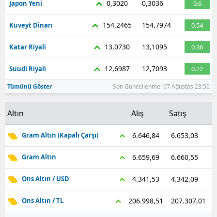
0,3020
0,3036
Japon Yeni
0.6
Malatya
154,2465
154,7974
Kuveyt Dinarı
0.54
Manisa
13,0730
13,1095
Katar Riyali
0.36
Kahramanmaraş
12,6987
12,7093
Suudi Riyali
0.22
Mardin
Tümünü Göster
Son Güncellenme: 07 Ağustos 23:50
Muğla
Altın
Alış
Satış
Muş
Nevşehir
6.653,03
6.646,84
Gram Altın (Kapalı Çarşı)
Niğde
6.660,55
6.659,69
Gram Altın
Ordu
4.342,09
4.341,53
Ons Altın / USD
Rize
207.307,01
206.998,51
Ons Altın / TL
Sakarya