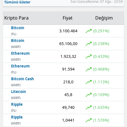
Son Güncellenme: 07 Ağu - 23:59
Tümünü Göster
Samsun
Kripto Para
Fiyat
Değişim
Siirt
Bitcoin
3.100.464
(0.291%)
Sinop
(TL)
Bitcoin
65.106,00
(0.238%)
Sivas
(USDT)
Ethereum
Tekirdağ
1.923,32
(0.433%)
(USDT)
Ethereum
Tokat
91.594
(0.468%)
(TL)
Bitcoin Cash
Trabzon
218,0
(1.113%)
(USDT)
Tunceli
Litecoin
45,8
(0.109%)
(USDT)
Şanlıurfa
Ripple
49,740
(1.635%)
(TL)
Uşak
Ripple
1,0441
(1.576%)
(USDT)
Van