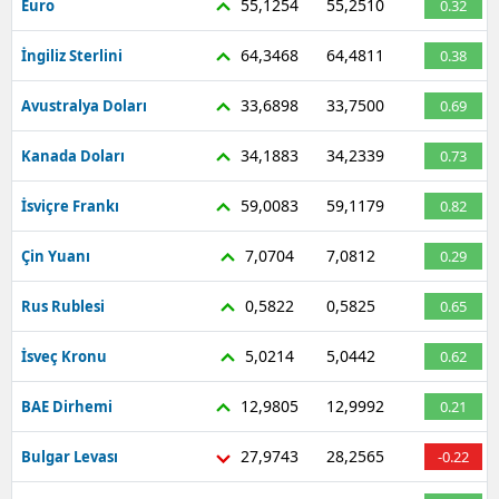
55,1254
55,2510
Euro
0.32
Mersin
64,3468
64,4811
İngiliz Sterlini
0.38
İstanbul
33,6898
33,7500
Avustralya Doları
0.69
İzmir
34,1883
34,2339
Kanada Doları
0.73
Kars
59,0083
59,1179
İsviçre Frankı
0.82
Kastamonu
7,0704
7,0812
Çin Yuanı
0.29
Kayseri
Kırklareli
0,5822
0,5825
Rus Rublesi
0.65
Kırşehir
5,0214
5,0442
İsveç Kronu
0.62
Kocaeli
12,9805
12,9992
BAE Dirhemi
0.21
Konya
27,9743
28,2565
Bulgar Levası
-0.22
Kütahya