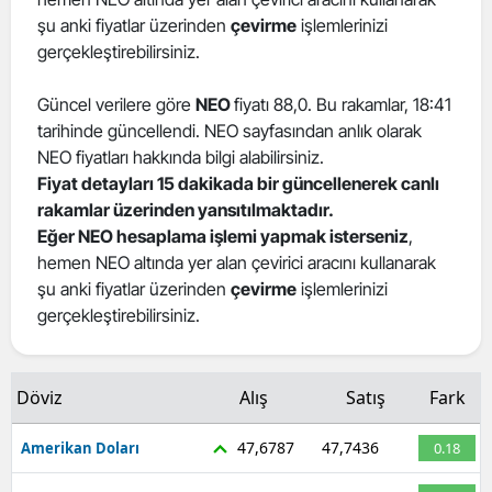
şu anki fiyatlar üzerinden
çevirme
işlemlerinizi
Edirne
gerçekleştirebilirsiniz.
Elazığ
Güncel verilere göre
NEO
fiyatı 88,0. Bu rakamlar, 18:41
Erzincan
tarihinde güncellendi. NEO sayfasından anlık olarak
NEO fiyatları hakkında bilgi alabilirsiniz.
Erzurum
Fiyat detayları 15 dakikada bir güncellenerek canlı
Eskişehir
rakamlar üzerinden yansıtılmaktadır.
Eğer NEO hesaplama işlemi yapmak isterseniz
,
Gaziantep
hemen NEO altında yer alan çevirici aracını kullanarak
şu anki fiyatlar üzerinden
çevirme
işlemlerinizi
Giresun
gerçekleştirebilirsiniz.
Gümüşhane
Hakkari
Döviz
Alış
Satış
Fark
Hatay
47,6787
47,7436
Amerikan Doları
0.18
Isparta