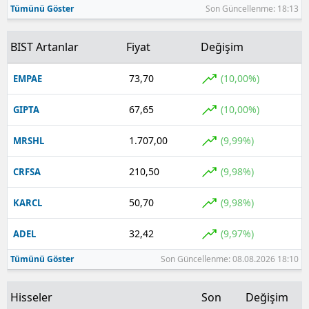
Tümünü Göster
Son Güncellenme: 18:13
Yozgat
BIST Artanlar
Fiyat
Değişim
Zonguldak
73,70
(10,00%)
EMPAE
Aksaray
67,65
(10,00%)
GIPTA
Bayburt
Karaman
1.707,00
(9,99%)
MRSHL
Kırıkkale
210,50
(9,98%)
CRFSA
Batman
50,70
(9,98%)
KARCL
Şırnak
32,42
(9,97%)
ADEL
Bartın
Tümünü Göster
Son Güncellenme: 08.08.2026 18:10
Ardahan
Hisseler
Son
Değişim
Iğdır