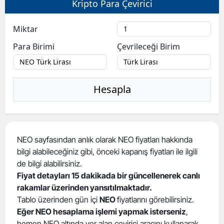
Kripto Para Çevirici
Bilecik
Miktar
Bingöl
Para Birimi
Çevrileceği Birim
Bitlis
Bolu
Hesapla
Burdur
Bursa
Çanakkale
NEO sayfasından anlık olarak NEO fiyatları hakkında
bilgi alabileceğiniz gibi, önceki kapanış fiyatları ile ilgili
Çankırı
de bilgi alabilirsiniz.
Çorum
Fiyat detayları 15 dakikada bir güncellenerek canlı
rakamlar üzerinden yansıtılmaktadır.
Denizli
Tablo üzerinden gün içi
NEO
fiyatlarını görebilirsiniz.
Eğer NEO hesaplama işlemi yapmak isterseniz
,
Diyarbakır
hemen NEO altında yer alan çevirici aracını kullanarak