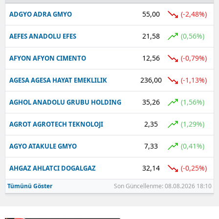
55,00
(-2,48%)
ADGYO ADRA GMYO
Yalova
21,58
(0,56%)
AEFES ANADOLU EFES
Karabük
12,56
(-0,79%)
AFYON AFYON CIMENTO
Kilis
Osmaniye
236,00
(-1,13%)
AGESA AGESA HAYAT EMEKLILIK
Düzce
35,26
(1,56%)
AGHOL ANADOLU GRUBU HOLDING
2,35
(1,29%)
AGROT AGROTECH TEKNOLOJI
7,33
(0,41%)
AGYO ATAKULE GMYO
32,14
(-0,25%)
AHGAZ AHLATCI DOGALGAZ
Tümünü Göster
Son Güncellenme: 08.08.2026 18:10