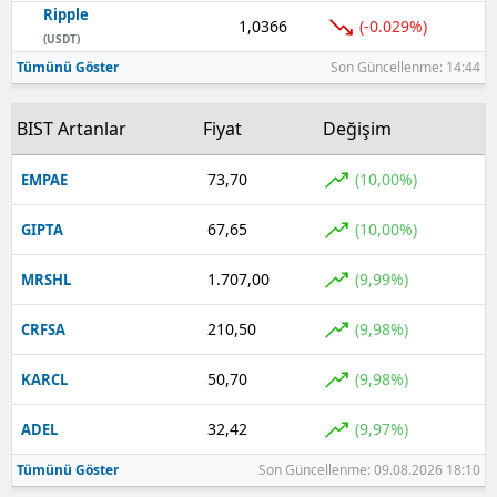
Ripple
1,0366
(-0.029%)
Yozgat
(USDT)
Tümünü Göster
Son Güncellenme: 14:44
Zonguldak
BIST Artanlar
Fiyat
Değişim
Aksaray
Bayburt
73,70
(10,00%)
EMPAE
Karaman
67,65
(10,00%)
GIPTA
Kırıkkale
1.707,00
(9,99%)
MRSHL
Batman
210,50
(9,98%)
CRFSA
Şırnak
50,70
(9,98%)
KARCL
Bartın
32,42
(9,97%)
ADEL
Ardahan
Tümünü Göster
Son Güncellenme: 09.08.2026 18:10
Iğdır