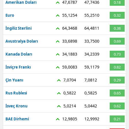
47,6787
47,7436
Amerikan Doları
0.18
Mersin
55,1254
55,2510
Euro
0.32
İstanbul
64,3468
64,4811
İngiliz Sterlini
0.38
İzmir
33,6898
33,7500
Avustralya Doları
0.69
Kars
34,1883
34,2339
Kanada Doları
0.73
Kastamonu
59,0083
59,1179
Kayseri
İsviçre Frankı
0.82
Kırklareli
7,0704
7,0812
Çin Yuanı
0.29
Kırşehir
0,5822
0,5825
Rus Rublesi
0.65
Kocaeli
5,0214
5,0442
İsveç Kronu
0.62
Konya
12,9805
12,9992
BAE Dirhemi
0.21
Kütahya