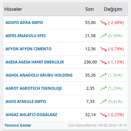
Hisseler
Son
Değişim
Yalova
55,00
(-2,48%)
ADGYO ADRA GMYO
Karabük
21,58
Kilis
(0,56%)
AEFES ANADOLU EFES
Osmaniye
12,56
(-0,79%)
AFYON AFYON CIMENTO
Düzce
236,00
(-1,13%)
AGESA AGESA HAYAT EMEKLILIK
35,26
(1,56%)
AGHOL ANADOLU GRUBU HOLDING
2,35
(1,29%)
AGROT AGROTECH TEKNOLOJI
7,33
(0,41%)
AGYO ATAKULE GMYO
32,14
(-0,25%)
AHGAZ AHLATCI DOGALGAZ
Tümünü Göster
Son Güncellenme: 09.08.2026 18:10