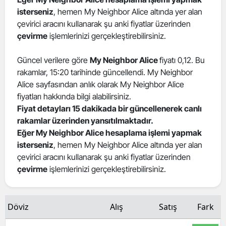
isterseniz
, hemen My Neighbor Alice altında yer alan
Edirne
çevirici aracını kullanarak şu anki fiyatlar üzerinden
Elazığ
çevirme
işlemlerinizi gerçekleştirebilirsiniz.
Erzincan
Güncel verilere göre
My Neighbor Alice
fiyatı 0,12. Bu
rakamlar, 15:20 tarihinde güncellendi. My Neighbor
Erzurum
Alice sayfasından anlık olarak My Neighbor Alice
Eskişehir
fiyatları hakkında bilgi alabilirsiniz.
Fiyat detayları 15 dakikada bir güncellenerek canlı
Gaziantep
rakamlar üzerinden yansıtılmaktadır.
Eğer My Neighbor Alice hesaplama işlemi yapmak
Giresun
isterseniz
, hemen My Neighbor Alice altında yer alan
çevirici aracını kullanarak şu anki fiyatlar üzerinden
Gümüşhane
çevirme
işlemlerinizi gerçekleştirebilirsiniz.
Hakkari
Hatay
Döviz
Alış
Satış
Fark
Isparta