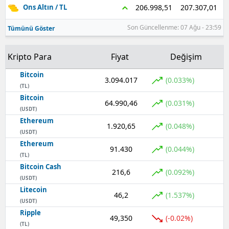
207.307,01
206.998,51
Ons Altın / TL
Samsun
Son Güncellenme: 07 Ağu - 23:59
Tümünü Göster
Siirt
Kripto Para
Fiyat
Değişim
Sinop
Bitcoin
3.094.017
Sivas
(0.033%)
(TL)
Bitcoin
Tekirdağ
64.990,46
(0.031%)
(USDT)
Ethereum
Tokat
1.920,65
(0.048%)
(USDT)
Trabzon
Ethereum
91.430
(0.044%)
(TL)
Tunceli
Bitcoin Cash
216,6
(0.092%)
(USDT)
Şanlıurfa
Litecoin
46,2
(1.537%)
(USDT)
Uşak
Ripple
49,350
(-0.02%)
(TL)
Van