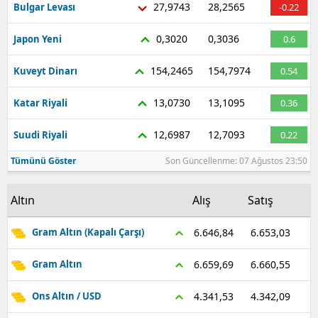
27,9743
28,2565
Bulgar Levası
-0.22
Malatya
0,3020
0,3036
Japon Yeni
0.6
Manisa
154,2465
154,7974
Kuveyt Dinarı
0.54
Kahramanmaraş
13,0730
13,1095
Katar Riyali
0.36
Mardin
12,6987
12,7093
Suudi Riyali
0.22
Muğla
Tümünü Göster
Son Güncellenme: 07 Ağustos 23:50
Muş
Nevşehir
Altın
Alış
Satış
Niğde
6.653,03
6.646,84
Gram Altın (Kapalı Çarşı)
Ordu
6.660,55
6.659,69
Gram Altın
Rize
4.342,09
4.341,53
Ons Altın / USD
Sakarya