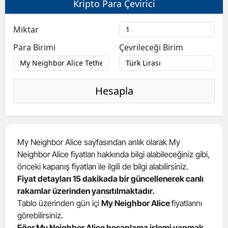
Kripto Para Çevirici
Bilecik
Miktar
Bingöl
Para Birimi
Çevrileceği Birim
Bitlis
Bolu
Hesapla
Burdur
Bursa
Çanakkale
My Neighbor Alice sayfasından anlık olarak My
Neighbor Alice fiyatları hakkında bilgi alabileceğiniz gibi,
Çankırı
önceki kapanış fiyatları ile ilgili de bilgi alabilirsiniz.
Çorum
Fiyat detayları 15 dakikada bir güncellenerek canlı
rakamlar üzerinden yansıtılmaktadır.
Denizli
Tablo üzerinden gün içi
My Neighbor Alice
fiyatlarını
görebilirsiniz.
Diyarbakır
Eğer My Neighbor Alice hesaplama işlemi yapmak