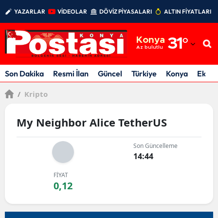
YAZARLAR
VİDEOLAR
DÖVİZ PİYASALARI
ALTIN FİYATLARI
Adana
Konya
31
°
Adıyaman
Az bulutlu
Afyonkarahisar
Son Dakika
Resmi İlan
Güncel
Türkiye
Konya
Ekon
Ağrı
/
Kripto
Amasya
My Neighbor Alice TetherUS
Ankara
Son Güncelleme
Antalya
14:44
Artvin
FİYAT
0,12
Aydın
Balıkesir