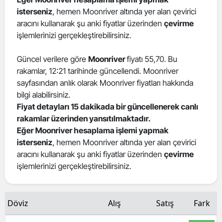
isterseniz
, hemen Moonriver altında yer alan çevirici
Edirne
aracını kullanarak şu anki fiyatlar üzerinden
çevirme
Elazığ
işlemlerinizi gerçekleştirebilirsiniz.
Erzincan
Güncel verilere göre
Moonriver
fiyatı 55,70. Bu
rakamlar, 12:21 tarihinde güncellendi. Moonriver
Erzurum
sayfasından anlık olarak Moonriver fiyatları hakkında
Eskişehir
bilgi alabilirsiniz.
Fiyat detayları 15 dakikada bir güncellenerek canlı
Gaziantep
rakamlar üzerinden yansıtılmaktadır.
Eğer Moonriver hesaplama işlemi yapmak
Giresun
isterseniz
, hemen Moonriver altında yer alan çevirici
aracını kullanarak şu anki fiyatlar üzerinden
çevirme
Gümüşhane
işlemlerinizi gerçekleştirebilirsiniz.
Hakkari
Hatay
Döviz
Alış
Satış
Fark
Isparta