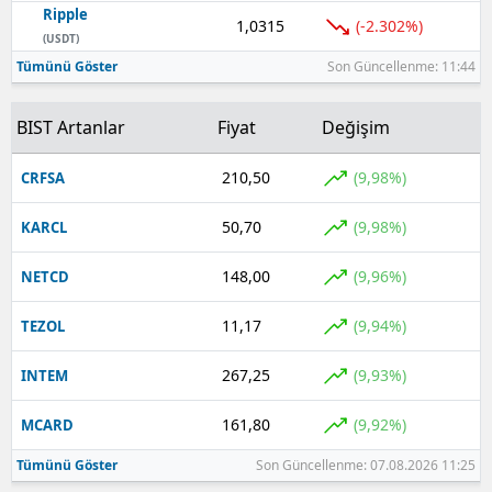
Ripple
1,0315
(-2.302%)
Yozgat
(USDT)
Tümünü Göster
Son Güncellenme: 11:44
Zonguldak
BIST Artanlar
Fiyat
Değişim
Aksaray
Bayburt
210,50
(9,98%)
CRFSA
Karaman
50,70
(9,98%)
KARCL
Kırıkkale
148,00
(9,96%)
NETCD
Batman
11,17
(9,94%)
TEZOL
Şırnak
267,25
(9,93%)
INTEM
Bartın
161,80
(9,92%)
MCARD
Ardahan
Tümünü Göster
Son Güncellenme: 07.08.2026 11:25
Iğdır