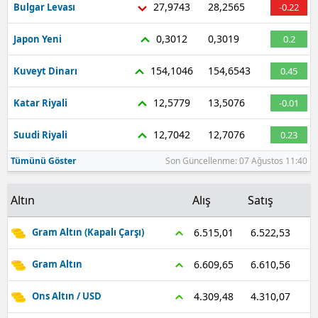
27,9743
28,2565
Bulgar Levası
-0.22
Malatya
0,3012
0,3019
Japon Yeni
0.2
Manisa
154,1046
154,6543
Kuveyt Dinarı
0.45
Kahramanmaraş
12,5779
13,5076
Katar Riyali
-0.01
Mardin
12,7042
12,7076
Suudi Riyali
0.23
Muğla
Tümünü Göster
Son Güncellenme: 07 Ağustos 11:40
Muş
Nevşehir
Altın
Alış
Satış
Niğde
6.522,53
6.515,01
Gram Altın (Kapalı Çarşı)
Ordu
6.610,56
6.609,65
Gram Altın
Rize
4.310,07
4.309,48
Ons Altın / USD
Sakarya