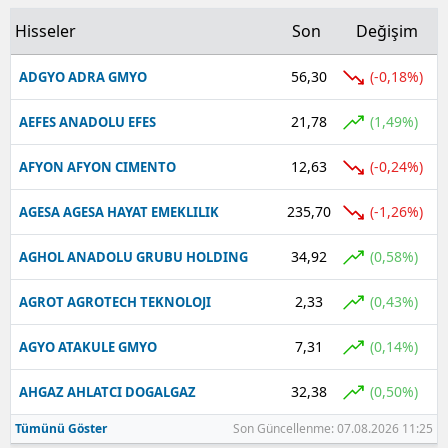
Hisseler
Son
Değişim
Yalova
56,30
(-0,18%)
ADGYO ADRA GMYO
Karabük
21,78
Kilis
(1,49%)
AEFES ANADOLU EFES
Osmaniye
12,63
(-0,24%)
AFYON AFYON CIMENTO
Düzce
235,70
(-1,26%)
AGESA AGESA HAYAT EMEKLILIK
34,92
(0,58%)
AGHOL ANADOLU GRUBU HOLDING
2,33
(0,43%)
AGROT AGROTECH TEKNOLOJI
7,31
(0,14%)
AGYO ATAKULE GMYO
32,38
(0,50%)
AHGAZ AHLATCI DOGALGAZ
Tümünü Göster
Son Güncellenme: 07.08.2026 11:25