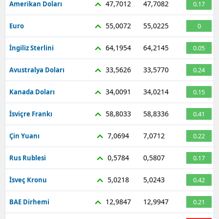
47,7012
47,7082
Amerikan Doları
0.17
Mersin
55,0072
55,0225
Euro
0
İstanbul
64,1954
64,2145
İngiliz Sterlini
0.05
İzmir
33,5626
33,5770
Avustralya Doları
0.24
Kars
34,0091
34,0214
Kanada Doları
0.15
Kastamonu
58,8033
58,8336
Kayseri
İsviçre Frankı
0.41
Kırklareli
7,0694
7,0712
Çin Yuanı
0.22
Kırşehir
0,5784
0,5807
Rus Rublesi
0.17
Kocaeli
5,0218
5,0243
İsveç Kronu
0.42
Konya
12,9847
12,9947
BAE Dirhemi
0.21
Kütahya