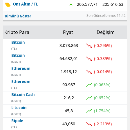
205.616,63
205.577,71
Ons Altın / TL
Samsun
Son Güncellenme: 11:42
Tümünü Göster
Siirt
Kripto Para
Fiyat
Değişim
Sinop
Bitcoin
3.073.863
Sivas
(-0.296%)
(TL)
Bitcoin
Tekirdağ
64.632,01
(-0.389%)
(USDT)
Ethereum
Tokat
1.913,12
(-0.014%)
(USDT)
Trabzon
Ethereum
90.987
(0.063%)
(TL)
Tunceli
Bitcoin Cash
216,2
(0.652%)
(USDT)
Şanlıurfa
Litecoin
45,8
(1.754%)
(USDT)
Uşak
Ripple
49,050
(-2.213%)
(TL)
Van