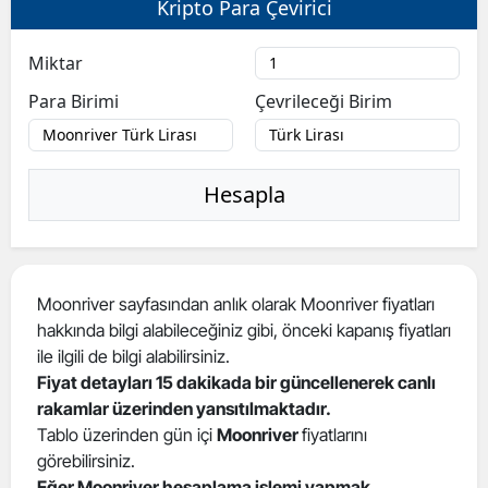
Kripto Para Çevirici
Bilecik
Miktar
Bingöl
Para Birimi
Çevrileceği Birim
Bitlis
Bolu
Hesapla
Burdur
Bursa
Çanakkale
Moonriver sayfasından anlık olarak Moonriver fiyatları
hakkında bilgi alabileceğiniz gibi, önceki kapanış fiyatları
Çankırı
ile ilgili de bilgi alabilirsiniz.
Çorum
Fiyat detayları 15 dakikada bir güncellenerek canlı
rakamlar üzerinden yansıtılmaktadır.
Denizli
Tablo üzerinden gün içi
Moonriver
fiyatlarını
görebilirsiniz.
Diyarbakır
Eğer Moonriver hesaplama işlemi yapmak