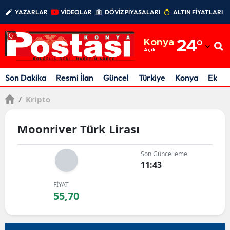
YAZARLAR
VİDEOLAR
DÖVİZ PİYASALARI
ALTIN FİYATLARI
Adana
Konya
24
°
Adıyaman
Açık
Afyonkarahisar
Son Dakika
Resmi İlan
Güncel
Türkiye
Konya
Ekon
Ağrı
/
Kripto
Amasya
Moonriver Türk Lirası
Ankara
Son Güncelleme
Antalya
11:43
Artvin
FİYAT
55,70
Aydın
Balıkesir