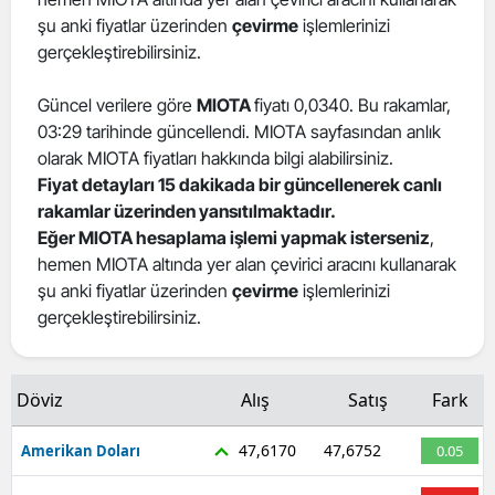
şu anki fiyatlar üzerinden
çevirme
işlemlerinizi
Edirne
gerçekleştirebilirsiniz.
Elazığ
Güncel verilere göre
MIOTA
fiyatı 0,0340. Bu rakamlar,
Erzincan
03:29 tarihinde güncellendi. MIOTA sayfasından anlık
olarak MIOTA fiyatları hakkında bilgi alabilirsiniz.
Erzurum
Fiyat detayları 15 dakikada bir güncellenerek canlı
Eskişehir
rakamlar üzerinden yansıtılmaktadır.
Eğer MIOTA hesaplama işlemi yapmak isterseniz
,
Gaziantep
hemen MIOTA altında yer alan çevirici aracını kullanarak
şu anki fiyatlar üzerinden
çevirme
işlemlerinizi
Giresun
gerçekleştirebilirsiniz.
Gümüşhane
Hakkari
Döviz
Alış
Satış
Fark
Hatay
47,6170
47,6752
Amerikan Doları
0.05
Isparta