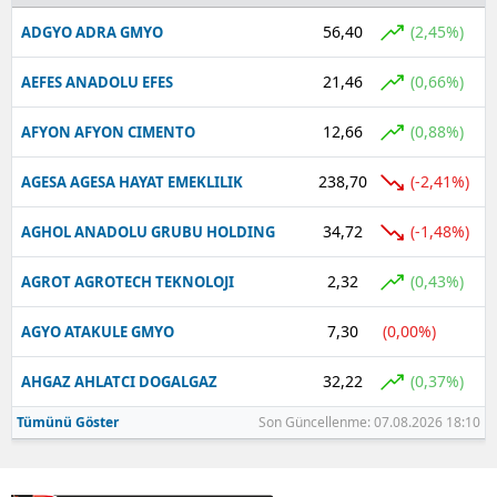
56,40
(2,45%)
ADGYO ADRA GMYO
Yalova
21,46
(0,66%)
AEFES ANADOLU EFES
Karabük
12,66
(0,88%)
AFYON AFYON CIMENTO
Kilis
Osmaniye
238,70
(-2,41%)
AGESA AGESA HAYAT EMEKLILIK
Düzce
34,72
(-1,48%)
AGHOL ANADOLU GRUBU HOLDING
2,32
(0,43%)
AGROT AGROTECH TEKNOLOJI
7,30
(0,00%)
AGYO ATAKULE GMYO
32,22
(0,37%)
AHGAZ AHLATCI DOGALGAZ
Tümünü Göster
Son Güncellenme: 07.08.2026 18:10