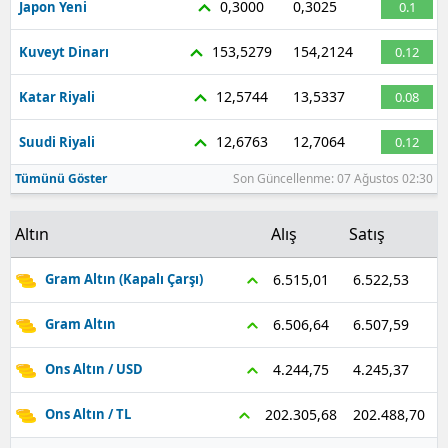
0,3000
0,3025
Japon Yeni
0.1
Malatya
153,5279
154,2124
Kuveyt Dinarı
0.12
Manisa
12,5744
13,5337
Katar Riyali
0.08
Kahramanmaraş
12,6763
12,7064
Suudi Riyali
0.12
Mardin
Tümünü Göster
Son Güncellenme: 07 Ağustos 02:30
Muğla
Altın
Alış
Satış
Muş
Nevşehir
6.522,53
6.515,01
Gram Altın (Kapalı Çarşı)
Niğde
6.507,59
6.506,64
Gram Altın
Ordu
4.245,37
4.244,75
Ons Altın / USD
Rize
202.488,70
202.305,68
Ons Altın / TL
Sakarya