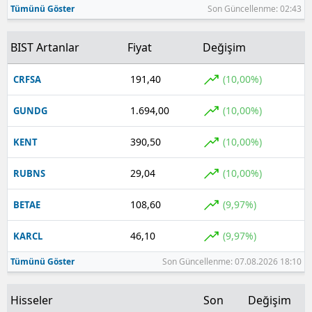
Tümünü Göster
Son Güncellenme: 02:43
Yozgat
BIST Artanlar
Fiyat
Değişim
Zonguldak
191,40
(10,00%)
CRFSA
Aksaray
1.694,00
(10,00%)
GUNDG
Bayburt
Karaman
390,50
(10,00%)
KENT
Kırıkkale
29,04
(10,00%)
RUBNS
Batman
108,60
(9,97%)
BETAE
Şırnak
46,10
(9,97%)
KARCL
Bartın
Tümünü Göster
Son Güncellenme: 07.08.2026 18:10
Ardahan
Hisseler
Son
Değişim
Iğdır