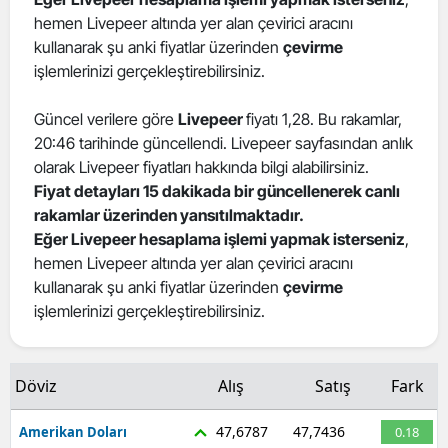
hemen Livepeer altında yer alan çevirici aracını
Edirne
kullanarak şu anki fiyatlar üzerinden
çevirme
Elazığ
işlemlerinizi gerçekleştirebilirsiniz.
Erzincan
Güncel verilere göre
Livepeer
fiyatı 1,28. Bu rakamlar,
20:46 tarihinde güncellendi. Livepeer sayfasından anlık
Erzurum
olarak Livepeer fiyatları hakkında bilgi alabilirsiniz.
Eskişehir
Fiyat detayları 15 dakikada bir güncellenerek canlı
rakamlar üzerinden yansıtılmaktadır.
Gaziantep
Eğer Livepeer hesaplama işlemi yapmak isterseniz
,
hemen Livepeer altında yer alan çevirici aracını
Giresun
kullanarak şu anki fiyatlar üzerinden
çevirme
işlemlerinizi gerçekleştirebilirsiniz.
Gümüşhane
Hakkari
Döviz
Alış
Satış
Fark
Hatay
47,6787
47,7436
Amerikan Doları
0.18
Isparta