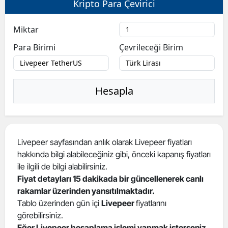
Kripto Para Çevirici
Bilecik
Miktar
Bingöl
Para Birimi
Çevrileceği Birim
Bitlis
Bolu
Hesapla
Burdur
Bursa
Çanakkale
Livepeer sayfasından anlık olarak Livepeer fiyatları
hakkında bilgi alabileceğiniz gibi, önceki kapanış fiyatları
Çankırı
ile ilgili de bilgi alabilirsiniz.
Çorum
Fiyat detayları 15 dakikada bir güncellenerek canlı
rakamlar üzerinden yansıtılmaktadır.
Denizli
Tablo üzerinden gün içi
Livepeer
fiyatlarını
görebilirsiniz.
Diyarbakır
Eğer Livepeer hesaplama işlemi yapmak isterseniz
,