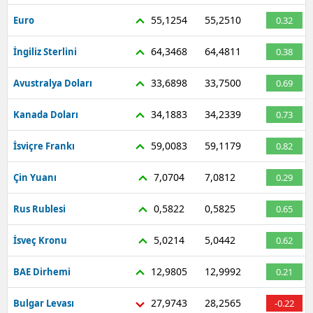
Mersin
55,1254
55,2510
Euro
0.32
İstanbul
64,3468
64,4811
İngiliz Sterlini
0.38
İzmir
33,6898
33,7500
Avustralya Doları
0.69
Kars
34,1883
34,2339
Kanada Doları
0.73
Kastamonu
59,0083
59,1179
İsviçre Frankı
0.82
Kayseri
7,0704
7,0812
Çin Yuanı
0.29
Kırklareli
0,5822
0,5825
Rus Rublesi
0.65
Kırşehir
5,0214
5,0442
İsveç Kronu
0.62
Kocaeli
12,9805
12,9992
BAE Dirhemi
0.21
Konya
27,9743
28,2565
Bulgar Levası
-0.22
Kütahya