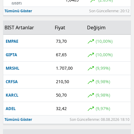
(USDT)
Yozgat
Tümünü Göster
Son Güncellenme: 20:12
Zonguldak
BIST Artanlar
Fiyat
Değişim
Aksaray
73,70
(10,00%)
EMPAE
Bayburt
67,65
(10,00%)
GIPTA
Karaman
1.707,00
(9,99%)
MRSHL
Kırıkkale
210,50
(9,98%)
CRFSA
Batman
50,70
(9,98%)
KARCL
Şırnak
32,42
(9,97%)
ADEL
Bartın
Tümünü Göster
Son Güncellenme: 08.08.2026 18:10
Ardahan
Iğdır