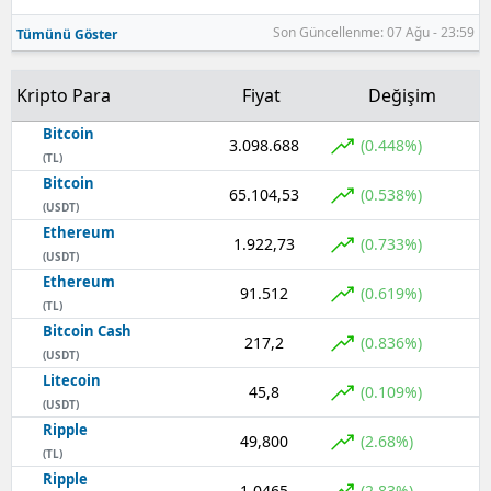
Son Güncellenme: 07 Ağu - 23:59
Tümünü Göster
Samsun
Siirt
Kripto Para
Fiyat
Değişim
Sinop
Bitcoin
3.098.688
(0.448%)
(TL)
Sivas
Bitcoin
65.104,53
(0.538%)
(USDT)
Tekirdağ
Ethereum
1.922,73
(0.733%)
(USDT)
Tokat
Ethereum
91.512
(0.619%)
Trabzon
(TL)
Bitcoin Cash
217,2
(0.836%)
Tunceli
(USDT)
Litecoin
45,8
(0.109%)
Şanlıurfa
(USDT)
Ripple
49,800
Uşak
(2.68%)
(TL)
Ripple
Van
1,0465
(2.83%)