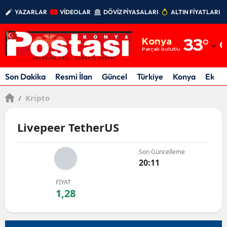
YAZARLAR
VİDEOLAR
DÖVİZ PİYASALARI
ALTIN FİYATLARI
Adana
Konya
33
°
Adıyaman
Parçalı bulutlu
Afyonkarahisar
Son Dakika
Resmi İlan
Güncel
Türkiye
Konya
Ekon
Ağrı
/
Kripto
Amasya
Livepeer TetherUS
Ankara
Son Güncelleme
Antalya
20:11
Artvin
FİYAT
1,28
Aydın
Balıkesir