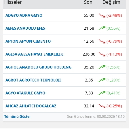
Hisseler
Son
Değişim
Yalova
55,00
(-2,48%)
ADGYO ADRA GMYO
Karabük
21,58
(0,56%)
AEFES ANADOLU EFES
Kilis
12,56
(-0,79%)
AFYON AFYON CIMENTO
Osmaniye
236,00
(-1,13%)
AGESA AGESA HAYAT EMEKLILIK
Düzce
35,26
(1,56%)
AGHOL ANADOLU GRUBU HOLDING
2,35
(1,29%)
AGROT AGROTECH TEKNOLOJI
7,33
(0,41%)
AGYO ATAKULE GMYO
32,14
(-0,25%)
AHGAZ AHLATCI DOGALGAZ
Tümünü Göster
Son Güncellenme: 08.08.2026 18:10