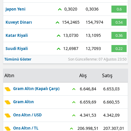
0,3020
0,3036
Malatya
Japon Yeni
0.6
Manisa
154,2465
154,7974
Kuveyt Dinarı
0.54
Kahramanmaraş
13,0730
13,1095
Katar Riyali
0.36
Mardin
12,6987
12,7093
Suudi Riyali
0.22
Muğla
Tümünü Göster
Son Güncellenme: 07 Ağustos 23:50
Muş
Altın
Alış
Satış
Nevşehir
6.653,03
6.646,84
Gram Altın (Kapalı Çarşı)
Niğde
6.660,55
6.659,69
Gram Altın
Ordu
4.342,09
4.341,53
Ons Altın / USD
Rize
207.307,01
206.998,51
Ons Altın / TL
Sakarya