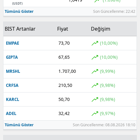
(USDT)
Yozgat
Tümünü Göster
Son Güncellenme: 22:42
Zonguldak
BIST Artanlar
Fiyat
Değişim
Aksaray
73,70
(10,00%)
EMPAE
Bayburt
67,65
(10,00%)
GIPTA
Karaman
1.707,00
(9,99%)
MRSHL
Kırıkkale
210,50
(9,98%)
CRFSA
Batman
50,70
(9,98%)
KARCL
Şırnak
32,42
(9,97%)
ADEL
Bartın
Tümünü Göster
Son Güncellenme: 08.08.2026 18:10
Ardahan
Iğdır