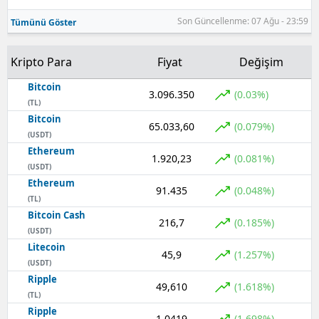
Son Güncellenme: 07 Ağu - 23:59
Tümünü Göster
Samsun
Siirt
Kripto Para
Fiyat
Değişim
Sinop
Bitcoin
3.096.350
(0.03%)
(TL)
Sivas
Bitcoin
65.033,60
(0.079%)
(USDT)
Tekirdağ
Ethereum
1.920,23
(0.081%)
(USDT)
Tokat
Ethereum
91.435
(0.048%)
Trabzon
(TL)
Bitcoin Cash
216,7
(0.185%)
Tunceli
(USDT)
Litecoin
45,9
(1.257%)
Şanlıurfa
(USDT)
Ripple
49,610
Uşak
(1.618%)
(TL)
Ripple
Van
1,0419
(1.698%)