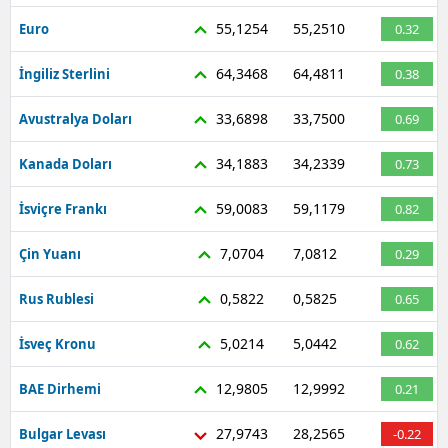
Mersin
55,1254
55,2510
Euro
0.32
İstanbul
64,3468
64,4811
İngiliz Sterlini
0.38
İzmir
33,6898
33,7500
Avustralya Doları
0.69
Kars
34,1883
34,2339
Kanada Doları
0.73
Kastamonu
59,0083
59,1179
İsviçre Frankı
0.82
Kayseri
7,0704
7,0812
Çin Yuanı
0.29
Kırklareli
0,5822
0,5825
Rus Rublesi
0.65
Kırşehir
5,0214
5,0442
İsveç Kronu
0.62
Kocaeli
12,9805
12,9992
BAE Dirhemi
0.21
Konya
27,9743
28,2565
Bulgar Levası
-0.22
Kütahya