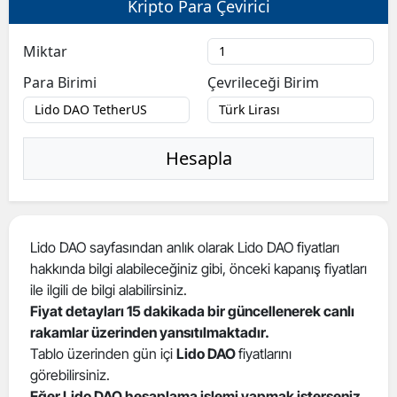
Kripto Para Çevirici
Bilecik
Miktar
Bingöl
Para Birimi
Çevrileceği Birim
Bitlis
Bolu
Hesapla
Burdur
Bursa
Çanakkale
Lido DAO sayfasından anlık olarak Lido DAO fiyatları
hakkında bilgi alabileceğiniz gibi, önceki kapanış fiyatları
Çankırı
ile ilgili de bilgi alabilirsiniz.
Çorum
Fiyat detayları 15 dakikada bir güncellenerek canlı
rakamlar üzerinden yansıtılmaktadır.
Denizli
Tablo üzerinden gün içi
Lido DAO
fiyatlarını
görebilirsiniz.
Diyarbakır
Eğer Lido DAO hesaplama işlemi yapmak isterseniz
,