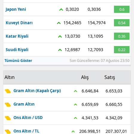
0,3020
0,3036
Malatya
Japon Yeni
0.6
Manisa
154,2465
154,7974
Kuveyt Dinarı
0.54
Kahramanmaraş
13,0730
13,1095
Katar Riyali
0.36
Mardin
12,6987
12,7093
Suudi Riyali
0.22
Muğla
Tümünü Göster
Son Güncellenme: 07 Ağustos 23:50
Muş
Altın
Alış
Satış
Nevşehir
6.653,03
6.646,84
Gram Altın (Kapalı Çarşı)
Niğde
6.660,55
6.659,69
Gram Altın
Ordu
4.342,09
4.341,53
Ons Altın / USD
Rize
207.307,01
206.998,51
Ons Altın / TL
Sakarya