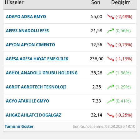
Hisseler
Son
Değişim
Yalova
55,00
(-2,48%)
ADGYO ADRA GMYO
Karabük
21,58
(0,56%)
AEFES ANADOLU EFES
Kilis
12,56
(-0,79%)
AFYON AFYON CIMENTO
Osmaniye
236,00
(-1,13%)
AGESA AGESA HAYAT EMEKLILIK
Düzce
35,26
(1,56%)
AGHOL ANADOLU GRUBU HOLDING
2,35
(1,29%)
AGROT AGROTECH TEKNOLOJI
7,33
(0,41%)
AGYO ATAKULE GMYO
32,14
(-0,25%)
AHGAZ AHLATCI DOGALGAZ
Tümünü Göster
Son Güncellenme: 08.08.2026 18:10