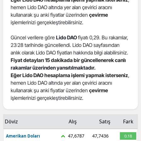
hemen Lido DAO altında yer alan çevirici aracını
Edirne
kullanarak şu anki fiyatlar üzerinden
çevirme
Elazığ
işlemlerinizi gerçekleştirebilirsiniz.
Erzincan
Güncel verilere göre
Lido DAO
fiyatı 0,29. Bu rakamlar,
23:28 tarihinde güncellendi. Lido DAO sayfasından
Erzurum
anlık olarak Lido DAO fiyatları hakkında bilgi alabilirsiniz.
Eskişehir
Fiyat detayları 15 dakikada bir güncellenerek canlı
rakamlar üzerinden yansıtılmaktadır.
Gaziantep
Eğer Lido DAO hesaplama işlemi yapmak isterseniz
,
hemen Lido DAO altında yer alan çevirici aracını
Giresun
kullanarak şu anki fiyatlar üzerinden
çevirme
işlemlerinizi gerçekleştirebilirsiniz.
Gümüşhane
Hakkari
Döviz
Alış
Satış
Fark
Hatay
47,6787
47,7436
Amerikan Doları
0.18
Isparta