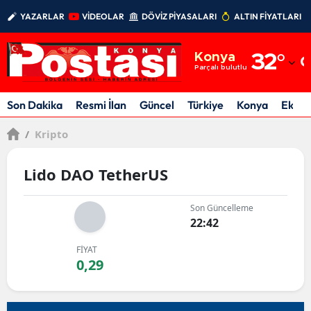
YAZARLAR
VİDEOLAR
DÖVİZ PİYASALARI
ALTIN FİYATLARI
Adana
Konya
32
°
Adıyaman
Parçalı bulutlu
Afyonkarahisar
Son Dakika
Resmi İlan
Güncel
Türkiye
Konya
Ekon
Ağrı
/
Kripto
Amasya
Lido DAO TetherUS
Ankara
Son Güncelleme
Antalya
22:42
Artvin
FİYAT
0,29
Aydın
Balıkesir