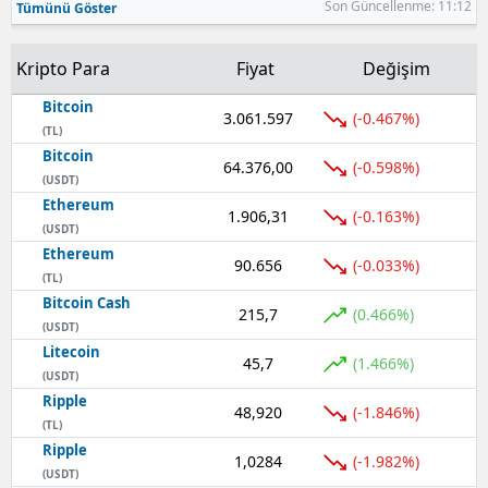
Son Güncellenme: 11:12
Tümünü Göster
Samsun
Kripto Para
Fiyat
Değişim
Siirt
Bitcoin
3.061.597
(-0.467%)
Sinop
(TL)
Bitcoin
64.376,00
(-0.598%)
Sivas
(USDT)
Ethereum
Tekirdağ
1.906,31
(-0.163%)
(USDT)
Ethereum
Tokat
90.656
(-0.033%)
(TL)
Bitcoin Cash
Trabzon
215,7
(0.466%)
(USDT)
Tunceli
Litecoin
45,7
(1.466%)
(USDT)
Şanlıurfa
Ripple
48,920
(-1.846%)
(TL)
Uşak
Ripple
1,0284
(-1.982%)
(USDT)
Van