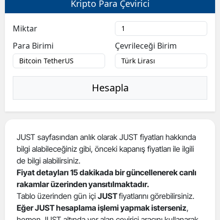
Kripto Para Çevirici
Bilecik
Miktar
Bingöl
Para Birimi
Çevrileceği Birim
Bitlis
Bolu
Hesapla
Burdur
Bursa
Çanakkale
JUST sayfasından anlık olarak JUST fiyatları hakkında
bilgi alabileceğiniz gibi, önceki kapanış fiyatları ile ilgili
Çankırı
de bilgi alabilirsiniz.
Çorum
Fiyat detayları 15 dakikada bir güncellenerek canlı
rakamlar üzerinden yansıtılmaktadır.
Denizli
Tablo üzerinden gün içi
JUST
fiyatlarını görebilirsiniz.
Eğer JUST hesaplama işlemi yapmak isterseniz
,
Diyarbakır
hemen JUST altında yer alan çevirici aracını kullanarak