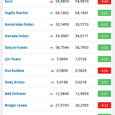
54,9854
54,9973
Euro
-0.04
Mersin
64,1802
64,1941
İngiliz Sterlini
0.02
İstanbul
33,5499
33,5753
Avustralya Doları
0.22
İzmir
33,9987
34,0171
Kanada Doları
0.13
Kars
58,7544
58,7953
İsviçre Frankı
0.33
Kastamonu
7,0694
7,0726
Çin Yuanı
0.23
Kayseri
Kırklareli
0,5809
0,5829
Rus Rublesi
0.58
Kırşehir
5,0188
5,0218
İsveç Kronu
0.37
Kocaeli
12,9840
12,9954
BAE Dirhemi
0.21
Konya
27,9743
28,2565
Bulgar Levası
-0.22
Kütahya