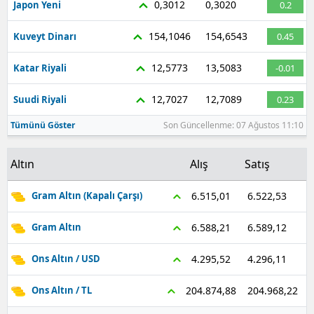
0,3012
0,3020
Japon Yeni
0.2
Malatya
154,1046
154,6543
Kuveyt Dinarı
0.45
Manisa
12,5773
13,5083
Katar Riyali
-0.01
Kahramanmaraş
12,7027
12,7089
Suudi Riyali
0.23
Mardin
Tümünü Göster
Son Güncellenme: 07 Ağustos 11:10
Muğla
Altın
Alış
Satış
Muş
Nevşehir
6.522,53
6.515,01
Gram Altın (Kapalı Çarşı)
Niğde
6.589,12
6.588,21
Gram Altın
Ordu
4.296,11
4.295,52
Ons Altın / USD
Rize
204.968,22
204.874,88
Ons Altın / TL
Sakarya