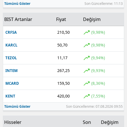
Tümünü Göster
Son Güncellenme: 11:13
Yozgat
BIST Artanlar
Fiyat
Değişim
Zonguldak
210,50
(9,98%)
CRFSA
Aksaray
50,70
(9,98%)
KARCL
Bayburt
Karaman
11,17
(9,94%)
TEZOL
Kırıkkale
267,25
(9,93%)
INTEM
Batman
159,50
(8,36%)
MCARD
Şırnak
420,00
(7,55%)
KENT
Bartın
Tümünü Göster
Son Güncellenme: 07.08.2026 09:55
Ardahan
Hisseler
Son
Değişim
Iğdır