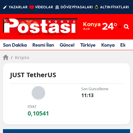
YAZARLAR
VİDEOLAR
DÖVİZ PİYASALARI
ALTIN FİYATLARI
Adana
Konya
24
°
Adıyaman
Açık
Afyonkarahisar
Son Dakika
Resmi İlan
Güncel
Türkiye
Konya
Ekon
Ağrı
/
Kripto
Amasya
JUST TetherUS
Ankara
Son Güncelleme
Antalya
11:13
Artvin
FİYAT
0,10541
Aydın
Balıkesir