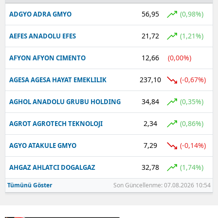
56,95
(0,98%)
ADGYO ADRA GMYO
Yalova
21,72
(1,21%)
AEFES ANADOLU EFES
Karabük
12,66
(0,00%)
AFYON AFYON CIMENTO
Kilis
Osmaniye
237,10
(-0,67%)
AGESA AGESA HAYAT EMEKLILIK
Düzce
34,84
(0,35%)
AGHOL ANADOLU GRUBU HOLDING
2,34
(0,86%)
AGROT AGROTECH TEKNOLOJI
7,29
(-0,14%)
AGYO ATAKULE GMYO
32,78
(1,74%)
AHGAZ AHLATCI DOGALGAZ
Tümünü Göster
Son Güncellenme: 07.08.2026 10:54