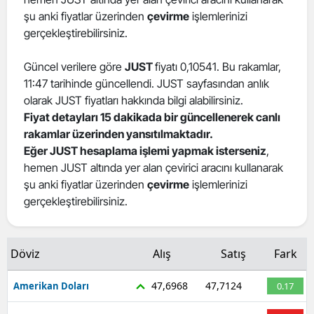
şu anki fiyatlar üzerinden
çevirme
işlemlerinizi
Edirne
gerçekleştirebilirsiniz.
Elazığ
Güncel verilere göre
JUST
fiyatı 0,10541. Bu rakamlar,
Erzincan
11:47 tarihinde güncellendi. JUST sayfasından anlık
olarak JUST fiyatları hakkında bilgi alabilirsiniz.
Erzurum
Fiyat detayları 15 dakikada bir güncellenerek canlı
Eskişehir
rakamlar üzerinden yansıtılmaktadır.
Eğer JUST hesaplama işlemi yapmak isterseniz
,
Gaziantep
hemen JUST altında yer alan çevirici aracını kullanarak
şu anki fiyatlar üzerinden
çevirme
işlemlerinizi
Giresun
gerçekleştirebilirsiniz.
Gümüşhane
Hakkari
Döviz
Alış
Satış
Fark
Hatay
47,6968
47,7124
Amerikan Doları
0.17
Isparta